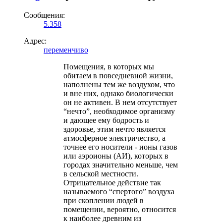
Сообщения:
5.358
Адрес:
переменчиво
Помещения, в которых мы
обитаем в повседневной жизни,
наполнены тем же воздухом, что
и вне них, однако биологически
он не активен. В нем отсутствует
“нечто”, необходимое организму
и дающее ему бодрость и
здоровье, этим нечто является
атмосферное электричество, а
точнее его носители - ионы газов
или аэроионы (АИ), которых в
городах значительно меньше, чем
в сельской местности.
Отрицательное действие так
называемого “спертого” воздуха
при скоплении людей в
помещении, вероятно, относится
к наиболее древним из