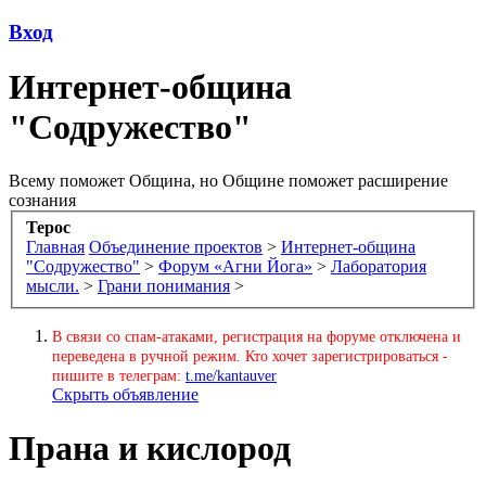
Вход
Интернет-община
"Содружество"
Всему поможет Община, но Общине поможет расширение
сознания
Терос
Главная
Объединение проектов
>
Интернет-община
"Содружество"
>
Форум «Агни Йога»
>
Лаборатория
мысли.
>
Грани понимания
>
В связи со спам-атаками, регистрация на форуме отключена и
переведена в ручной режим. Кто хочет зарегистрироваться -
пишите в телеграм:
t.me/kantauver
Скрыть объявление
Прана и кислород