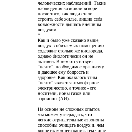
человеческих наблюдений. Такие
наблюдения возникли вскоре
после того, как люди стали
строить себе жилье, лишив себя
возможности дышать внешним
воздухом.
*
Как и было уже сказано выше,
воздух в обитаемых помещениях
содержит столько же кислорода,
однако биологически он не
активен. В нем отсутствует
“нечто”, необходимое организму
и дающее ему бодрость и
здоровье. Как оказалось этим
“нечто” является атмосферное
электричество, а точнее - его
носители, ионы газов или
аэроионы (АИ).
На основе не сложных опытов
мы можем утверждать, что
легкие отрицательные аэроионы
способны очищать воздух и, чем
выше их концентрация, тем чище