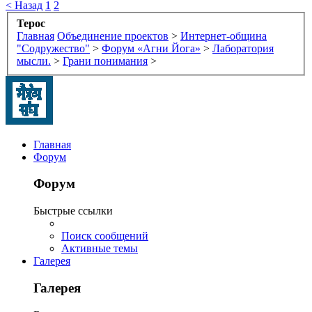
< Назад
1
2
Терос
Главная
Объединение проектов
>
Интернет-община
"Содружество"
>
Форум «Агни Йога»
>
Лаборатория
мысли.
>
Грани понимания
>
Главная
Форум
Форум
Быстрые ссылки
Поиск сообщений
Активные темы
Галерея
Галерея