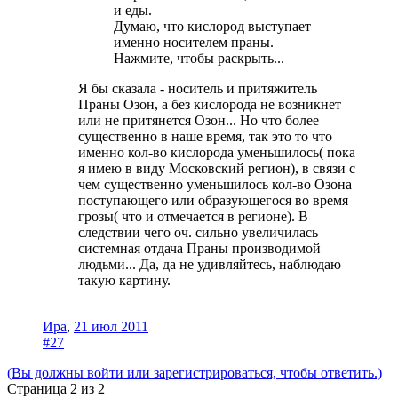
и еды.
Думаю, что кислород выступает
именно носителем праны.
Нажмите, чтобы раскрыть...
Я бы сказала - носитель и притяжитель
Праны Озон, а без кислорода не возникнет
или не притянется Озон... Но что более
существенно в наше время, так это то что
именно кол-во кислорода уменьшилось( пока
я имею в виду Московский регион), в связи с
чем существенно уменьшилось кол-во Озона
поступающего или образующегося во время
грозы( что и отмечается в регионе). В
следствии чего оч. сильно увеличилась
системная отдача Праны производимой
людьми... Да, да не удивляйтесь, наблюдаю
такую картину.
Ира
,
21 июл 2011
#27
(Вы должны войти или зарегистрироваться, чтобы ответить.)
Страница 2 из 2