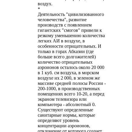
воздух.
*
Деятельность "цивилизованного
человечества", развитие
производств с появлением
гигантских "смогов" привели к
резкому уменьшению количества
легких АИ в воздухе, в
особенности отрицательных. И
только в горах Абхазии (где
больше всего долгожителей)
количество отрицательных
аэроионов осталось около 20 000
в 1 куб. см воздуха, в морском
воздухе их 2 000, в зеленом же
массиве средней полосы России -
200-1000, в производственных
помещениях всего 10-20, а перед
экраном телевизора или
компьютера - абсолютный 0.
Существуют определенные
санитарные нормы, которые
определяют уровень
концентрации аэроионов,
отклонение от которого создает