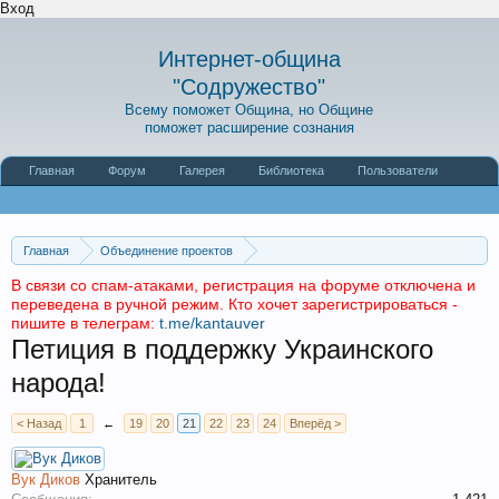
Вход
Интернет-община
"Содружество"
Всему поможет Община, но Общине
поможет расширение сознания
Главная
Форум
Галерея
Библиотека
Пользователи
Наши статьи
О сайте
Главная
Объединение проектов
Интернет-община "Содружество"
Форум «Агни Йога»
В связи со спам-атаками, регистрация на форуме отключена и
переведена в ручной режим. Кто хочет зарегистрироваться -
Лаборатория мысли.
Мировые и политические процессы
пишите в телеграм:
t.me/kantauver
Петиция в поддержку Украинского
народа!
< Назад
1
←
19
20
21
22
23
24
Вперёд >
Вук Диков
Хранитель