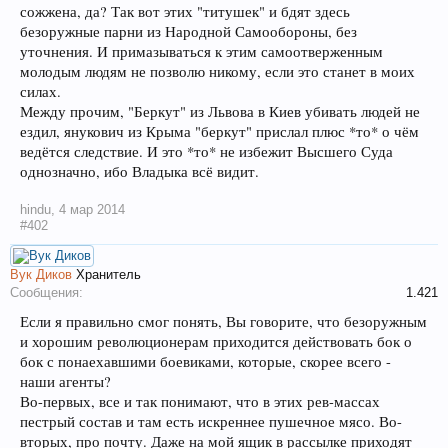
сожжена, да? Так вот этих "титушек" и бдят здесь
безоружные парни из Народной Самообороны, без
уточнения. И примазываться к этим самоотверженным
молодым людям не позволю никому, если это станет в моих
силах.
Между прочим, "Беркут" из Львова в Киев убивать людей не
ездил, янукович из Крыма "беркут" прислал плюс *то* о чём
ведётся следствие. И это *то* не избежит Высшего Суда
однозначно, ибо Владыка всё видит.
hindu
,
4 мар 2014
#402
Вук Диков
Хранитель
Сообщения:
1.421
Если я правильно смог понять, Вы говорите, что безоружным
и хорошим революционерам приходится действовать бок о
бок с понаехавшими боевиками, которые, скорее всего -
наши агенты?
Во-первых, все и так понимают, что в этих рев-массах
пестрый состав и там есть искреннее пушечное мясо. Во-
вторых, про почту. Даже на мой ящик в рассылке приходят