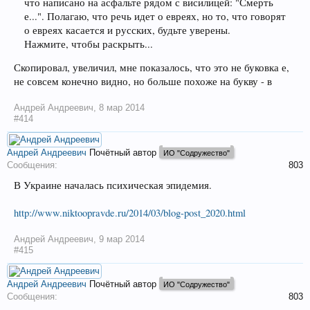
что написано на асфальте рядом с висилицей: "Смерть
е...". Полагаю, что речь идет о евреях, но то, что говорят
о евреях касается и русских, будьте уверены.
Нажмите, чтобы раскрыть...
Скопировал, увеличил, мне показалось, что это не буковка е,
не совсем конечно видно, но больше похоже на букву - в
Андрей Андреевич
,
8 мар 2014
#414
Андрей Андреевич
Почётный автор
ИО "Содружество"
Сообщения:
803
В Украине началась психическая эпидемия.
http://www.niktoopravde.ru/2014/03/blog-post_2020.html
Андрей Андреевич
,
9 мар 2014
#415
Андрей Андреевич
Почётный автор
ИО "Содружество"
Сообщения:
803