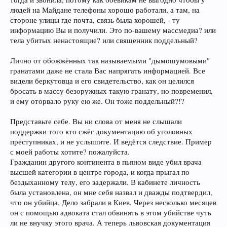
людей на Майдане телефоны хорошо работали, а там, на
стороне улицы где почта, связь была хорошей, - ту
информацию Вы и получили. Это по-вашему массмедиа? или
тела убитых ненастоящие? или священник поддельный?
Лично от обожжённых так называемыми "дымошумовыми"
гранатами даже не стала Вас напрягать информацией. Все
видели беркутовца и его свидетельство, как он целился
бросать в массу безоружных такую гранату, но повременил,
и ему оторвало руку ею же. Он тоже поддельный?!?
Представьте себе. Вы ни слова от меня не слышали
поддержки того кто сжёг документацию об уголовных
преступниках, и не услышите. И ведётся следствие. Пример
с моей работы хотите? пожалуйста.
Гражданин другого континента в пьяном виде убил врача
высшей категории в центре города, и когда прыгал по
бездыханному телу, его задержали. В кабинете личность
была установлена, он мне себя назвал и дважды подтвердил,
что он убийца. Дело забрали в Киев. Через несколько месяцев
он с помощью адвоката стал обвинять в этом убийстве чуть
ли не внучку этого врача. А теперь львовская документация