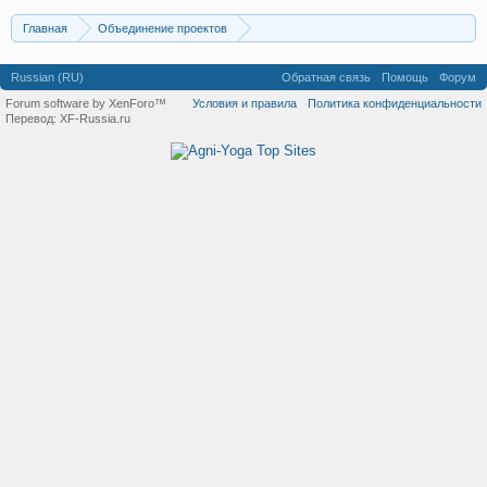
Главная
Объединение проектов
Интернет-община "Содружество"
Форум «Агни Йога»
Russian (RU)
Обратная связь
Помощь
Форум
Лаборатория мысли.
Мировые и политические процессы
Forum software by XenForo™
Условия и правила
Политика конфиденциальности
Перевод:
XF-Russia.ru