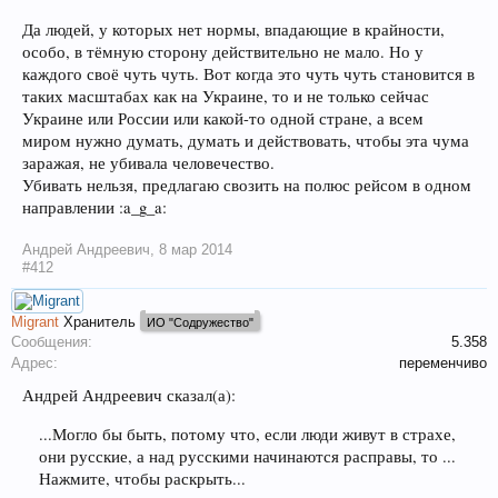
Да людей, у которых нет нормы, впадающие в крайности,
особо, в тёмную сторону действительно не мало. Но у
каждого своё чуть чуть. Вот когда это чуть чуть становится в
таких масштабах как на Украине, то и не только сейчас
Украине или России или какой-то одной стране, а всем
миром нужно думать, думать и действовать, чтобы эта чума
заражая, не убивала человечество.
Убивать нельзя, предлагаю свозить на полюс рейсом в одном
направлении :a_g_a:
Андрей Андреевич
,
8 мар 2014
#412
Migrant
Хранитель
ИО "Содружество"
Сообщения:
5.358
Адрес:
переменчиво
Андрей Андреевич сказал(а):
...Могло бы быть, потому что, если люди живут в страхе,
они русские, а над русскими начинаются расправы, то ...
Нажмите, чтобы раскрыть...