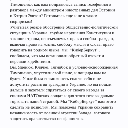
Тимошенко, как вам понравилась запись телефонного
разговора между министром иностранных дел Эстонии
и Кэтрин Эштон? Готовьтесь еще и не к таким
сюрпризам!
Учитывая резкое обострение общественно-политической
ситуации в Украине, грубые нарушения Конституции и
законов страны, неотъемлемых прав и свобод граждан,
включая право на жизнь, свободу мысли и слова, право
говорить на родном языке, мы, “КиберБеркут”,
сообщаем, что мы остановили обратный отсчет и
перешли к действиям.
Вы, Яценюк, Кличко, Тягнибок и условно-освобожденная
Тимошенко, упустили свой шанс, и пощады вам не
будет. У вас была возможность спасти себя и не
допустить развития трагедии в Украине, но вы пошли
дальше и захотели спрятаться от своего народа за
спинами НАТОвских солдат и для этого готовы дальше
торговать нашей страной. Мы “КиберБеркут” вам этого
сделать не позволим. Мы поможем Украине сохранить
независимость от военной агрессии Запада, готового
защитить правительство неофашистов.