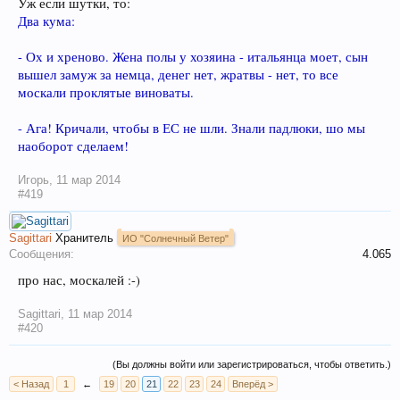
Уж если шутки, то:
Два кума:
- Ох и хреново. Жена полы у хозяина - итальянца моет, сын
вышел замуж за немца, денег нет, жратвы - нет, то все
москали проклятые виноваты.
- Ага! Кричали, чтобы в ЕС не шли. Знали падлюки, шо мы
наоборот сделаем!
Игорь
,
11 мар 2014
#419
Sagittari
Хранитель
ИО "Солнечный Ветер"
Сообщения:
4.065
про нас, москалей :-)
Sagittari
,
11 мар 2014
#420
(Вы должны войти или зарегистрироваться, чтобы ответить.)
< Назад
1
←
19
20
21
22
23
24
Вперёд >