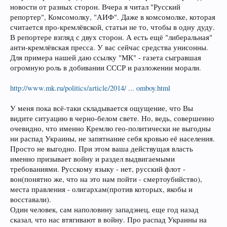
новости от разных сторон. Вчера я читал "Русский
репортер", Комсомолку, "АИФ". Даже в комсомолке, которая
считается про-кремлёвской, статьи не то, чтобы в одну дуду.
В репортере взгляд с двух сторон. А есть ещё "либеральная"
анти-кремлёвская пресса. У вас сейчас средства унисонны.
Для примера нашей даю ссылку "МК" - газета сыгравшая
огромную роль в добивании СССР и разложении морали.
http://www.mk.ru/politics/article/2014/ ... omboy.html
У меня пока всё-таки складывается ощущение, что Вы
видите ситуацию в черно-белом свете. Но, ведь, совершенно
очевидно, что именно Кремлю гео-политически не выгодны
ни распад Украины, не запятнание себя кровью её населения.
Просто не выгодно. При этом ваша действущая власть
именно призывает войну и раздел выдвигаемыми
требованиями. Русскому языку - нет, русский флот -
вон(понятно же, что на это нам пойти - смертоубийство),
места правления - олигархам(против которых, якобы и
восставали).
Один человек, сам наполовину западэнец, еще год назад
сказал, что нас втягивают в войну. Про распад Украины на