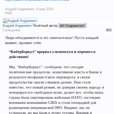
Андрей Андреевич
,
6 мар 2014
#405
Андрей Андреевич
Почётный автор
ИО "Содружество"
Сообщения:
803
Люди объединяются и это замечательно! Пусть каждый
выявит, проявит себя.
“КиберБеркут” прервал ультиматум и перешел к
действиям!
Мы, “КиберБеркут”, сообщаем, что сегодня
политические предатели, захватившие власть в Киеве в
результате неофашистского переворота, в своем
предательстве зашли слишком далеко. Нам стало
известно, что новый режим, не доверяя своему народу и
игнорируя его свободную волю, делает все, чтобы наша
страна была оккупирована войсками НАТО, частными
военными компаниями США и стала площадкой для
размещения американской ПРО. Видимо, нас не
услышали, но мы были к этому готовы. Яценюк и