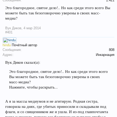
Сообщения:
1.421
Это благородное, святое дело!.. Но как среди этого всего Вы
можете быть так безоговорочно уверены в своих масс-
медиа?
Вук Диков
,
4 мар 2014
#401
hindu
Почётный автор
Сообщения:
808
Адрес:
Инкарнация
Вук Диков сказал(а):
Это благородное, святое дело!.. Но как среди этого всего
Вы можете быть так безоговорочно уверены в своих
масс-медиа?
Нажмите, чтобы раскрыть...
А я за массы медиумов и не агитирую. Родная сестра,
говорила на днях, где убитых приносили и складывали под
флаги, и со священником же и ушла. И из-под главпочтамта
тогда и звонила, потому как боевикам не выгодно чтобы у