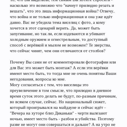
насколько это возможно что "начнут прилюдно резать и
вешать", что это лишь информационная война? Отвечу,
что война и не только информационная и она уже идёт
давно. Вас не убедила тема виселиц с фото, а кому
хочется в этот сценарий верить. Да, может быть
запугивание, но так ли, если издеваются и убивают
холодным оружием и огнестрельным, то доступный
способ с верёвкой и мылом не возможен? Те зверства,
что сейчас чинят, чем они отличаются от столбов?
Почему Вы сами не от комментировали фотографии или
для Вас это может быть монтаж? А если эти верёвки
имеют место быть, то тогда мне не очень понятны Ваши
негодования, вопросы ко мне.
Могу согласиться с тем, что виселицы это
преувеличение в том смысле, что прилюдно в дневное
время суток этого делать не будут, по-разным причинам,
во всяком случае, сейчас. Но национальный сюжет,
который проигрывался на майдауне и сейчас идёт -
"Вечера на хуторе близ Диканьки" - черти вылезают
ночью, имеет место быть - разбои и убийства. Поэтому
разве не могут они совершаться и дальше? А на утро не