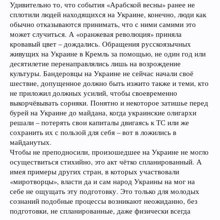
Удивительно то, что события «Арабской весны» ранее не
сплотили людей находящихся на Украине, конечно, люди как
обычно отказываются принимать, что с ними самими это
может случиться. А «оранжевая революция» приняла
кровавый цвет – дождались. Обращения русскоязычных
живущих на Украине в Кремль за помощью, не один год или
десятилетие перенаправлялись лишь на возрождение
культуры. Бандеровцы на Украине не сейчас начали своё
шествие, допущенное должно быть изжито также и теми, кто
не приложил должных усилий, чтобы своевременно
выкорчёвывать сорняки. Понятно и некоторое затишье перед
бурей на Украине до майдана, когда украинские олигархи
решали – потерять свои капиталы двигаясь к ТС или же
сохранить их с пользой для себя – вот в ложились в
майданутых.
Чтобы не преподносили, произошедшее на Украине не могло
осуществиться стихийно, это акт чётко спланированный. А
имея примеры других стран, в которых участвовали
«миротворцы», власти да и сам народ Украины на мог на
себе не ощущать эту подготовку. Это только для молодых
сознаний подобные процессы возникают неожиданно, без
подготовки, не спланированные, даже физически всегда