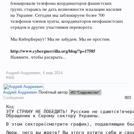
блокировали телефоны координаторов фашистских
групп, стараясь не дать возможности эскалации насилия
на Украине. Сегодня мы заблокируем более 700
телефонов членов хунты, координаторов неофашистских
отрядов и других участников переворота.
Мы КиберБеркут! Мы не забудем. Мы не простим.
http://www.cyberguerrilla.org/blog/?p=17585
Нажмите, чтобы раскрыть...
Андрей Андреевич
,
6 мар 2014
#406
Андрей Андреевич
Почётный автор
ИО "Содружество"
Сообщения:
803
Код:
ЭТУ СТРАНУ НЕ ПОБЕДИТЬ! Русские не сдаются!вчера
Обращение к Серому сектору Украины.

В этом секторе(смотрите график), подавляющее бо
Люди, чего вы ждете? Вы этого хотите себе и сво