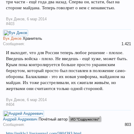
три части - ещё года два назад. Сперва он, кстати, был на
стороне майдана. Теперь говолрит о нем с ненавистью.
Вук Диков
,
6 мар 2014
#403
Вук Диков
Хранитель
Сообщения:
1.421
И выходит, что для России теперь любое решение - плохое.
Введешь войска - плохо. Не введешь - ещё хуже, может быть.
Крым пока контролируется больше просто украинским
беркутом, который просто был поставлен в положение само-
обороны. Балаклавки - это их новая униформа, майданом на
майдан. Их тоже расстреливали, их сжигали живьём, но
жертвами они считаются только одной стороной.
Вук Диков
,
6 мар 2014
#404
Андрей Андреевич
Почётный автор
ИО "Содружество"
Сообщения:
803
http://mikle1.livejournal.com/3804383.html