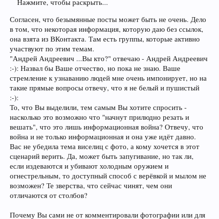
Нажмите, чтобы раскрыть...
Согласен, что безымянные посты может быть не очень. Дело
в том, что некоторая информация, которую даю без ссылок,
она взята из ВКонтакта. Там есть группы, которые активно
участвуют по этим темам.
"Андрей Андреевич ...Вы кто?" отвечаю - Андрей Андреевич
:-): Назвал бы Ваше отчество, но пока не знаю. Ваше
стремление к узнаванию людей мне очень импонирует, но на
такие прямые вопросы отвечу, что я не белый и пушистый
:-):
То, что Вы выделили, тем самым Вы хотите спросить -
насколько это возможно что "начнут прилюдно резать и
вешать", что это лишь информационная война? Отвечу, что
война и не только информационная и она уже идёт давно.
Вас не убедила тема виселиц с фото, а кому хочется в этот
сценарий верить. Да, может быть запугивание, но так ли,
если издеваются и убивают холодным оружием и
огнестрельным, то доступный способ с верёвкой и мылом не
возможен? Те зверства, что сейчас чинят, чем они
отличаются от столбов?
Почему Вы сами не от комментировали фотографии или для