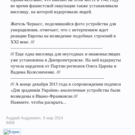
во время фашистской оккупации также устанавливали
виселицу, на которой вздергивали людей.
Житель Черкасс, поделившийся фото устройства для
умерщвления, отмечает, что с нетерпением ждет
реакции Европы на возведение подобных строений в
XXI веке. ///
-------------------------------------------------------------
/// Еще одна виселица для неугодных и инакомыслящих
уже установлена в Днепропетровске. На ней вздернуты
чучела нардепов от Партии регионов Олега Царева и
Вадима Колесниченко. ///
--------------------------------------------------------------
/// А конце декабря 2013 года в сопровождении подписи
«Для зрадників України» аналогичные устройства были
возведены в Ивано-Франковске.///
Нажмите, чтобы раскрыть...
Андрей Андреевич
,
8 мар 2014
#408