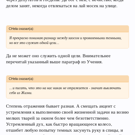
делом занят, некогда отвлекаться на лай мосек на улице.
CHela сказал(а):
Я прекрасно понимаю разницу между хаосом и проявленными темными,
но все это служит одной цели…
Да не может оно служить одной цели. Внимательнее
перечитай указанный выше параграф из Учения.
CHela сказал(а):
…и писать, что это на нас никак не отражается - значит выключать
себя из Жизни.
Степень отражения бывает разная. А смещать акцент с
устремления к выполнению своей жизненной задачи на возню
мелких тварей за окном более чем безответственно.
Устремленный дух, как быстро вращающееся колесо,
отшибет любую попытку темных засунуть руку в спицы, и