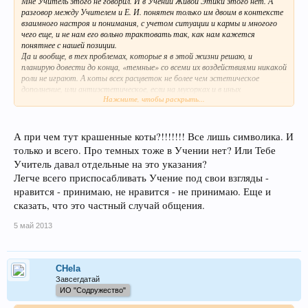
Мне Учитель этого не говорил. И в Учении Живой Этики этого нет. А
разговор между Учителем и Е. И. понятен только им двоим в контексте
взаимного настроя и понимания, с учетом ситуации и кармы и многого
чего еще, и не нам его вольно трактовать так, как нам кажется
понятнее с нашей позиции.
Да и вообще, в тех проблемах, которые я в этой жизни решаю, и
планирую довести до конца, «темные» со всеми их воздействиями никакой
роли не играют. А коты всех расцветок не более чем эстетическое
дополнение, или антиэстетическое, если на мусорках и в иных
Нажмите, чтобы раскрыть...
негармоничных ситуациях.
А при чем тут крашенные коты?!!!!!!! Все лишь символика. И
только и всего. Про темных тоже в Учении нет? Или Тебе
Учитель давал отдельные на это указания?
Легче всего приспосабливать Учение под свои взгляды -
нравится - принимаю, не нравится - не принимаю. Еще и
сказать, что это частный случай общения.
5 май 2013
CHela
Завсегдатай
ИО "Содружество"