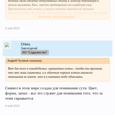
темные свели одоление необузданных стихий к эгоизму повстанцев и
начали вызывать Хаос, вместо претворения его в рабочую силу.
Преступление это велико, и нельзя считать антитезой желание
потушить Свет. Творческое одоление Хаоса или «Дракона» – постоянный
Нажмите, чтобы раскрыть...
подвиг. Но битва с темными есть лишь судорога, затрудняющая
движение. Тьма Хаоса представляет средство для мысленного
творчества, но поединок с иерархией темных есть лишь пропущенный
5 май 2013
срок, так нужный для созидания. Но мало того, темные постоянно
вызывают мощные стихии, не зная, конечно, управления ими.
CHela
Завсегдатай
ИО "Содружество"
Андрей Пузиков сказал(а):
Вот для того и понадобились «крашенные коты», чтобы ты признала,
что это лишь символика, и к обычным черным котам никакого
отношения не имеет, что я и пытаюсь тебе объяснить.
Символ в этом мире создан для понимания сути. Цвет,
форма, запах - все это служит для понимания того, что за
этим скрывается.
6 май 2013