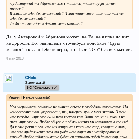
А у Антаровой или Абрамова, как я понимаю, по твоему разумению
может?
И книги их «Эхо без искажений»? И понимание твое этих книг так же
«Эхо без искажений»?
Тогда кто же здесь в Архаты записывается?
Да, у Антаровой и Абрамова может, не Ты, не я пока до них
не доросли. Вот напишешь что-нибудь подобное "Двум
жизням", тогда я Тебе поверю, что Твое "Эхо" без искажений.
8 май 2013
CHela
Завсегдатай
ИО "Содружество"
Андрей Пузиков сказал(а):
Моя уверенность основана на знании, опыте и свободном творчестве. На
чем основана твоя уверенность, ты, наверно, лучше меня знаешь. В том,
что каждый «при своем», ничего плохого нет. Хотя все это иллюзия на
счет «при своем». Любое общение и обмен мнениями оставляет в нас след.
Да и сам факт того, что мы вступила в какой-то спор, говорит о том,
что это продолжение чего-то уходящего корнями в череду прошлых
жизней. Любое недопонимание будет сталкивать людей до тех пор, пока