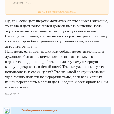
знаком :-): …
Нажмите, чтобы раскрыть...
Эдак мы на блондинок и брюнеток перейдем.
Ну, так, если цвет шерсти мохнатых братьев имеет значение,
А мы уже перешли с сознательности мышления на "А любите ли вы
то тогда и цвет волос людей должен иметь значение. Ведь
кошек?"
люди такие же животные, только чуть-чуть посложнее.
Свобода мышления, это возможность рассмотреть проблему
со всех сторон без ограничения условностями, мнением
авторитетов и. т. п.
Например, если цвет кошки или собаки имеет значение для
духовного бытия человеческого сознания, то как это
отразится на данной проблеме, если эту самую черную
кошку перекрасить в белый цвет? Темные уже не смогут ее
использовать в своих целях? Это же какой сокрушительный
удар можно нанести по иерархии тьмы, если всех черных
кошек перекрасить в белый цвет! Заодно и всех брюнеток, на
всякий случай.
5 май 2013
Свободный каменщик