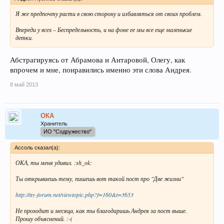
Я же предпочту расти в свою сторону и избавляться от своих проблем.
Впереди у всех – Беспредельность, и на фоне ее мы все еще маленькие
детки.
Абстрагируясь от Абрамова и Антаровой, Олегу, как
впрочем и мне, понравились именно эти слова Андрея.
8 май 2013
ОКА
Хранитель
ИО "Содружество"
Ассоль сказал(а):
ОКА, ты меня удивил. :sh_ok:
Ты открываешь тему, пишешь вот такой пост про "Две жизни"
http://ay-forum.net/viewtopic.php?f=160&t=3653
Не проходит и месяца, как ты благодаришь Андрея за пост выше.
Прошу объяснений. :-(