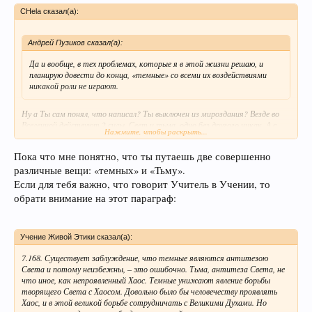
CHela сказал(а):
Андрей Пузиков сказал(а):
Да и вообще, в тех проблемах, которые я в этой жизни решаю, и
планирую довести до конца, «темные» со всеми их воздействиями
никакой роли не играют.
Ну а Ты сам понял, что написал? Ты выключен из мироздания? Везде во
Вселенной действуют 2 силы, Свет и тьма, одно без другого никак. А с
Нажмите, чтобы раскрыть...
проявленной "тьмой", ну разве что Ты - Параатма... :-(
Пока что мне понятно, что ты путаешь две совершенно
различные вещи: «темных» и «Тьму».
Если для тебя важно, что говорит Учитель в Учении, то
обрати внимание на этот параграф:
Учение Живой Этики сказал(а):
7.168. Существует заблуждение, что темные являются антитезою
Света и потому неизбежны, – это ошибочно. Тьма, антитеза Света, не
что иное, как непроявленный Хаос. Темные унижают явление борьбы
творящего Света с Хаосом. Довольно было бы человечеству проявлять
Хаос, и в этой великой борьбе сотрудничать с Великими Духами. Но