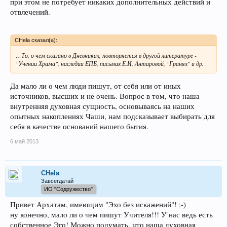
при этом не потребует никаких дополнительных действий и
отвлечений.
CHela сказал(а):
…То, о чем сказано в Дневниках, повторяется в другой литературе -
"Учении Храма", наследии ЕПБ, письмах Е.И, Антаровой, "Гранях" и др.
Да мало ли о чем люди пишут, от себя или от иных
источников, высших и не очень. Вопрос в том, что наша
внутренняя духовная сущность, основываясь на наших
опытных накоплениях Чаши, нам подсказывает выбирать для
себя в качестве оснований нашего бытия.
6 май 2013
CHela
Завсегдатай
ИО "Содружество"
Привет Архатам, имеющим "Эхо без искажений"! :-)
ну конечно, мало ли о чем пишут Учителя!!! У нас ведь есть
собственное Эго! Можно подумать, что наша духовная