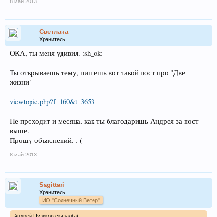
8 май 2013
Светлана
Хранитель
ОКА, ты меня удивил. :sh_ok:
Ты открываешь тему, пишешь вот такой пост про "Две
жизни"
viewtopic.php?f=160&t=3653
Не проходит и месяца, как ты благодаришь Андрея за пост
выше.
Прошу объяснений. :-(
8 май 2013
Sagittari
Хранитель
ИО "Солнечный Ветер"
Андрей Пузиков сказал(а):