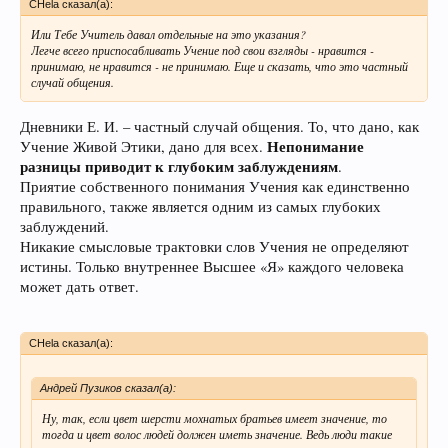
CHela сказал(а):
Или Тебе Учитель давал отдельные на это указания?
Легче всего приспосабливать Учение под свои взгляды - нравится -
принимаю, не нравится - не принимаю. Еще и сказать, что это частный
случай общения.
Дневники Е. И. – частный случай общения. То, что дано, как
Непонимание
Учение Живой Этики, дано для всех.
разницы приводит к глубоким заблуждениям
.
Приятие собственного понимания Учения как единственно
правильного, также является одним из самых глубоких
заблуждений.
Никакие смысловые трактовки слов Учения не определяют
истины. Только внутреннее Высшее «Я» каждого человека
может дать ответ.
CHela сказал(а):
Андрей Пузиков сказал(а):
Ну, так, если цвет шерсти мохнатых братьев имеет значение, то
тогда и цвет волос людей должен иметь значение. Ведь люди такие