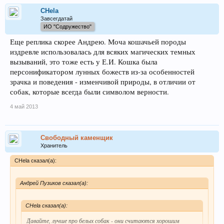
CHela
Завсегдатай
ИО "Содружество"
Еще реплика скорее Андрею. Моча кошачьей породы
издревле использовалась для всяких магических темных
вызываний, это тоже есть у Е.И. Кошка была
персонификатором лунных божеств из-за особенностей
зрачка и поведения - изменчивой природы, в отличии от
собак, которые всегда были символом верности.
4 май 2013
Свободный каменщик
Хранитель
CHela сказал(а):
Андрей Пузиков сказал(а):
CHela сказал(а):
Давайте, лучше про белых собак - они считаются хорошим