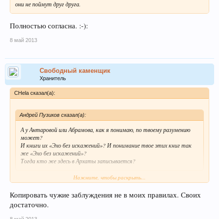
они не поймут друг друга.
Полностью согласна. :-):
8 май 2013
Свободный каменщик
Хранитель
CHela сказал(а):
Андрей Пузиков сказал(а):
А у Антаровой или Абрамова, как я понимаю, по твоему разумению
может?
И книги их «Эхо без искажений»? И понимание твое этих книг так
же «Эхо без искажений»?
Тогда кто же здесь в Архаты записывается?
Нажмите, чтобы раскрыть...
Да, у Антаровой и Абрамова может, не Ты, не я пока до них не доросли.
Вот напишешь что-нибудь подобное "Двум жизням", тогда я Тебе
Копировать чужие заблуждения не в моих правилах. Своих
поверю, что Твое "Эхо" без искажений.
достаточно.
8 май 2013