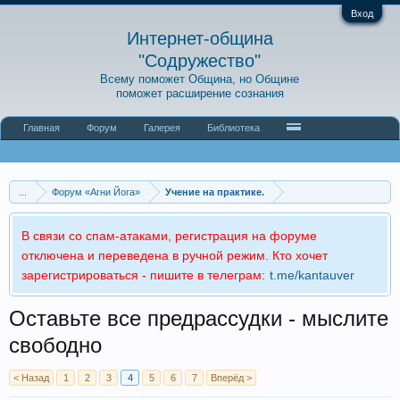
Вход
Интернет-община
"Содружество"
Всему поможет Община, но Общине
поможет расширение сознания
Главная
Форум
Галерея
Библиотека
...
Форум «Агни Йога»
Учение на практике.
В связи со спам-атаками, регистрация на форуме
отключена и переведена в ручной режим. Кто хочет
зарегистрироваться - пишите в телеграм:
t.me/kantauver
Оставьте все предрассудки - мыслите
свободно
< Назад
1
2
3
4
5
6
7
Вперёд >