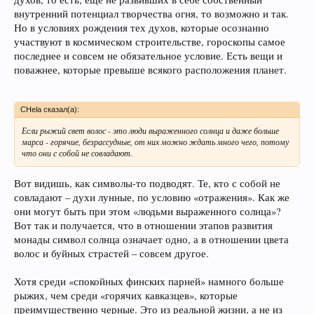
внутренний потенциал творчества огня, то возможно и так.
Но в условиях рождения тех духов, которые осознанно
участвуют в космическом строительстве, гороскопы самое
последнее и совсем не обязательное условие. Есть вещи и
поважнее, которые превыше всякого расположения планет.
CHela сказал(а):
Если рыжий свет волос - это люди выраженного солнца и даже больше
марса - горячие, безрассудные, от них можно ждать много чего, потому
что они с собой не совладают.
Вот видишь, как символы-то подводят. Те, кто с собой не
совладают – духи лунные, по условию «отражения». Как же
они могут быть при этом «людьми выраженного солнца»?
Вот так и получается, что в отношении этапов развития
монады символ солнца означает одно, а в отношении цвета
волос и буйных страстей – совсем другое.
Хотя среди «спокойных финских парней» намного больше
рыжих, чем среди «горячих кавказцев», которые
преимущественно черные. Это из реальной жизни, а не из