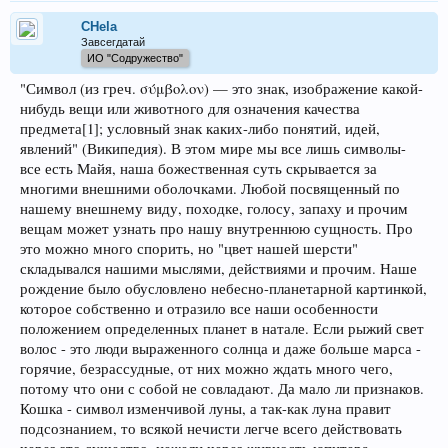
CHela
Завсегдатай
ИО "Содружество"
"Символ (из греч. σύμβολον) — это знак, изображение какой-
нибудь вещи или животного для означения качества
предмета[1]; условный знак каких-либо понятий, идей,
явлений" (Википедия). В этом мире мы все лишь символы-
все есть Майя, наша божественная суть скрывается за
многими внешними оболочками. Любой посвященный по
нашему внешнему виду, походке, голосу, запаху и прочим
вещам может узнать про нашу внутреннюю сущность. Про
это можно много спорить, но "цвет нашей шерсти"
складывался нашими мыслями, действиями и прочим. Наше
рождение было обусловлено небесно-планетарной картинкой,
которое собственно и отразило все наши особенности
положением определенных планет в натале. Если рыжий свет
волос - это люди выраженного солнца и даже больше марса -
горячие, безрассудные, от них можно ждать много чего,
потому что они с собой не совладают. Да мало ли признаков.
Кошка - символ изменчивой луны, а так-как луна правит
подсознанием, то всякой нечисти легче всего действовать