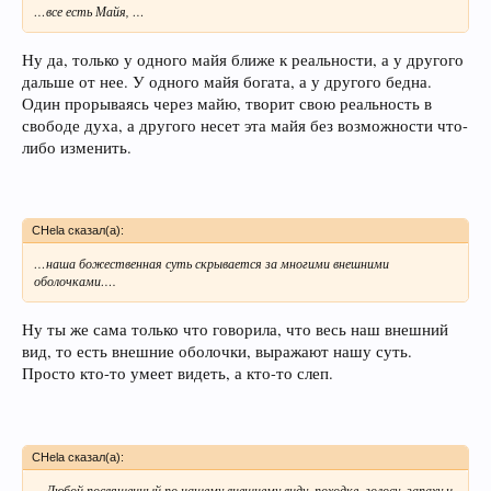
…все есть Майя, …
Ну да, только у одного майя ближе к реальности, а у другого
дальше от нее. У одного майя богата, а у другого бедна.
Один прорываясь через майю, творит свою реальность в
свободе духа, а другого несет эта майя без возможности что-
либо изменить.
CHela сказал(а):
…наша божественная суть скрывается за многими внешними
оболочками….
Ну ты же сама только что говорила, что весь наш внешний
вид, то есть внешние оболочки, выражают нашу суть.
Просто кто-то умеет видеть, а кто-то слеп.
CHela сказал(а):
…Любой посвященный по нашему внешнему виду, походке, голосу, запаху и