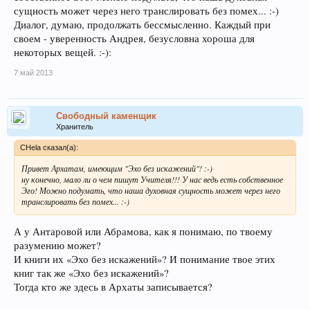
сущность может через него транслировать без помех... :-)
Диалог, думаю, продолжать бессмысленно. Каждый при
своем - уверенность Андрея, безусловна хороша для
некоторых вещей. :-):
7 май 2013
Свободный каменщик
Хранитель
CHela сказал(а):
Привет Архатам, имеющим "Эхо без искажений"! :-)
ну конечно, мало ли о чем пишут Учителя!!! У нас ведь есть собственное
Эго! Можно подумать, что наша духовная сущность может через него
транслировать без помех... :-)
А у Антаровой или Абрамова, как я понимаю, по твоему
разумению может?
И книги их «Эхо без искажений»? И понимание твое этих
книг так же «Эхо без искажений»?
Тогда кто же здесь в Архаты записывается?