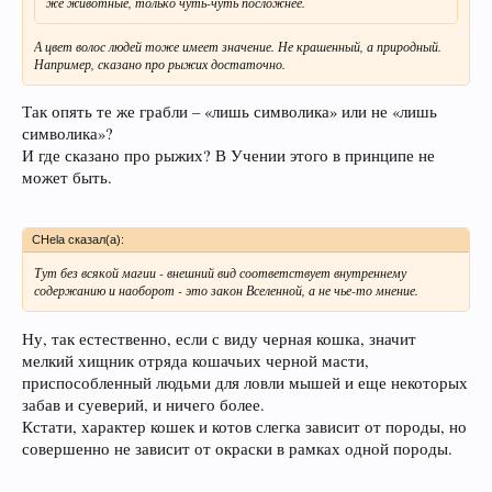
же животные, только чуть-чуть посложнее.
А цвет волос людей тоже имеет значение. Не крашенный, а природный.
Например, сказано про рыжих достаточно.
Так опять те же грабли – «лишь символика» или не «лишь
символика»?
И где сказано про рыжих? В Учении этого в принципе не
может быть.
CHela сказал(а):
Тут без всякой магии - внешний вид соответствует внутреннему
содержанию и наоборот - это закон Вселенной, а не чье-то мнение.
Ну, так естественно, если с виду черная кошка, значит
мелкий хищник отряда кошачьих черной масти,
приспособленный людьми для ловли мышей и еще некоторых
забав и суеверий, и ничего более.
Кстати, характер кошек и котов слегка зависит от породы, но
совершенно не зависит от окраски в рамках одной породы.