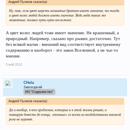
Андрей Пузиков сказал(а):
Ну, так, если цвет шерсти мохнатых братьев имеет значение, то тогда
и цвет волос людей должен иметь значение. Ведь люди такие же
животные, только чуть-чуть посложнее.
А цвет волос людей тоже имеет значение. Не крашенный, а
природный. Например, сказано про рыжих достаточно. Тут
без всякой магии - внешний вид соответствует внутреннему
содержанию и наоборот - это закон Вселенной, а не чье-то
мнение.
5 май 2013
CHela
Завсегдатай
ИО "Содружество"
Андрей Пузиков сказал(а):
Да и вообще, в тех проблемах, которые я в этой жизни решаю, и
планирую довести до конца, «темные» со всеми их воздействиями никакой
роли не играют.