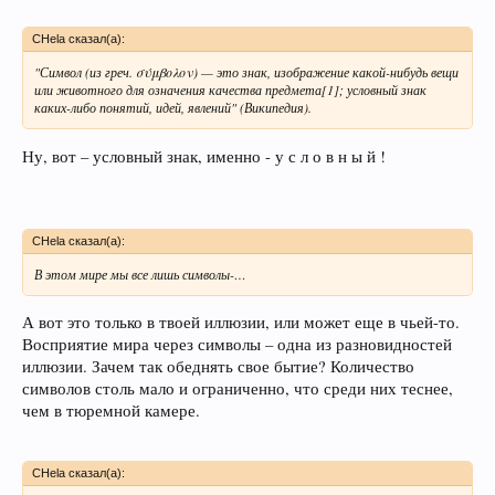
CHela сказал(а):
"Символ (из греч. σύμβολον) — это знак, изображение какой-нибудь вещи
или животного для означения качества предмета[1]; условный знак
каких-либо понятий, идей, явлений" (Википедия).
Ну, вот – условный знак, именно - у с л о в н ы й !
CHela сказал(а):
В этом мире мы все лишь символы-…
А вот это только в твоей иллюзии, или может еще в чьей-то.
Восприятие мира через символы – одна из разновидностей
иллюзии. Зачем так обеднять свое бытие? Количество
символов столь мало и ограниченно, что среди них теснее,
чем в тюремной камере.
CHela сказал(а):