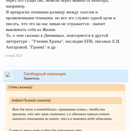
через это существо, нежели через живность юпитера,
например.
Я прекрасно понимаю разницу между хаосом и
проявленными темными, но все это служит одной цели и
писать, что это на нас никак не отражается - значит
выключать себя из Жизни.
То, о чем сказано в Дневниках, повторяется в другой
литературе - "Учении Храма", наследии ЕПБ, письмах Е.И,
Антаровой, "Гранях" и др.
6 май 2013
Свободный каменщик
Хранитель
CHela сказал(а):
Андрей Пузиков сказал(а):
Вот для того и понадобились «крашенные коты», чтобы ты
признала, что это лишь символика, и к обычным черным котам
никакого отношения не имеет, что я и пытаюсь тебе объяснить.
Символ в этом мире создан для понимания сути.