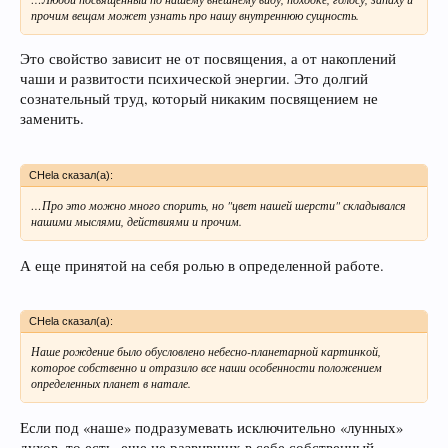
прочим вещам может узнать про нашу внутреннюю сущность.
Это свойство зависит не от посвящения, а от накоплений
чаши и развитости психической энергии. Это долгий
сознательный труд, который никаким посвящением не
заменить.
CHela сказал(а):
…Про это можно много спорить, но "цвет нашей шерсти" складывался
нашими мыслями, действиями и прочим.
А еще принятой на себя ролью в определенной работе.
CHela сказал(а):
Наше рождение было обусловлено небесно-планетарной картинкой,
которое собственно и отразило все наши особенности положением
определенных планет в натале.
Если под «наше» подразумевать исключительно «лунных»
духов, то есть, еще не развивших в себе собственный