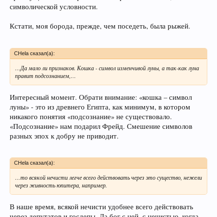
символической условности.
Кстати, моя борода, прежде, чем поседеть, была рыжей.
CHela сказал(а):
…Да мало ли признаков. Кошка - символ изменчивой луны, а так-как луна
правит подсознанием,…
Интересный момент. Обрати внимание: «кошка – символ
луны» - это из древнего Египта, как минимум, в котором
никакого понятия «подсознание» не существовало.
«Подсознание» нам подарил Фрейд. Смешение символов
разных эпох к добру не приводит.
CHela сказал(а):
…то всякой нечисти легче всего действовать через это существо, нежели
через живность юпитера, например.
В наше время, всякой нечисти удобнее всего действовать
через депутатов и госдепы. Да бог с ней, с нечистью, когда