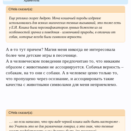
Хранитель
CHela сказал(а):
Еще реплика скорее Андрею. Моча кошачьей породы издревле
использовалась для всяких магических темных вызываний, это тоже есть
у Е.И. Кошка была персонификатором лунных божеств из-за
особенностей зрачка и поведения - изменчивой природы, в отличии от
собак, которые всегда были символом верности.
А я-то тут причем? Магия меня никогда не интересовала
более чем детские игры в песочнице.
А в человеческом поведении предпочитаю то, что никаким
образом с животными не ассоциируется. Собачья верность –
собакам, на то они с собаки. А в человеке ценю только то,
что пропущено через осознание, и ассоциировать такие
качества с животными символами для меня неприемлемо.
CHela сказал(а):
…- но если написано, что при виде черной кошки надо быть настороже -
то Учитель это не для развлечения говорил, а это знак, что темные
могут воздействовать и мы должны быть "во внимание".