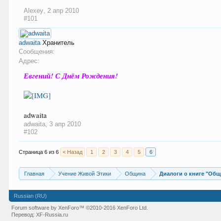
Alexey
,
2 апр 2010
#101
adwaita
Хранитель
Сообщения:
Адрес:
Евгений! С Днём Рождения!
adwaita
adwaita
,
3 апр 2010
#102
Страница 6 из 6
< Назад
1
2
3
4
5
6
Главная
Учение Живой Этики
Община
Диалоги о книге "Общ
Russian (RU)
Forum software by XenForo™
©2010-2016 XenForo Ltd.
Перевод:
XF-Russia.ru