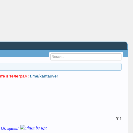
те в телеграм:
t.me/kantauver
911
и Общины!