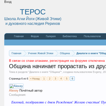
Вход
ТЕРОС
Школа Агни Йоги (Живой Этики)
и духовного наследия Рерихов
Главная
Форум
Галерея
Библиотека
Пользователи
Главная
Учение Живой Этики
Община
Диалоги о книге "Общ
В связи со спам-атаками, регистрация на форуме отключена 
Община начинает прорастать из др
Тема в разделе "
Диалоги о книге "Община"
", создана пользователем
Evgeny
,
20
Страница 6 из 6
< Назад
1
2
3
4
5
6
Alexey
Почётный автор
Сообщения:
Евгений, поздравляю с днем Рождения! Желаю счастья! 