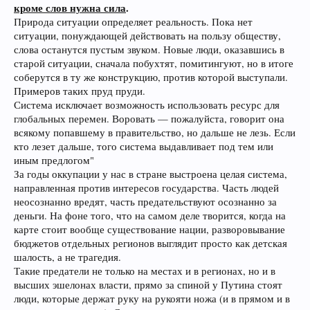
кроме слов нужна сила
.
Природа ситуации определяет реальность. Пока нет
ситуации, понуждающей действовать на пользу обществу,
слова останутся пустым звуком. Новые люди, оказавшись в
старой ситуации, сначала побухтят, помитингуют, но в итоге
соберутся в ту же конструкцию, против которой выступали.
Примеров таких пруд пруди.
Система исключает возможность использовать ресурс для
глобальных перемен. Воровать — пожалуйста, говорит она
всякому попавшему в правительство, но дальше не лезь. Если
кто лезет дальше, того система выдавливает под тем или
иным предлогом"
За годы оккупации у нас в стране выстроена целая система,
направленная против интересов государства. Часть людей
неосознанно вредят, часть предательствуют осознанно за
деньги. На фоне того, что на самом деле творится, когда на
карте стоит вообще существование нации, разворовывание
бюджетов отдельных регионов выглядит просто как детская
шалость, а не трагедия.
Такие предатели не только на местах и в регионах, но и в
высших эшелонах власти, прямо за спиной у Путина стоят
люди, которые держат руку на рукояти ножа (и в прямом и в