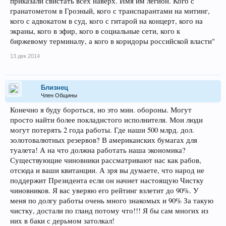
приказали свистать всех наверх. Имя им легион. Кого с
гранатометом в Грозный, кого с транспарантами на митинг,
кого с адвокатом в суд, кого с гитарой на концерт, кого на
экраны, кого в эфир, кого в социальные сети, кого к
биржевому терминалу, а кого в коридоры российской власти"
13 дек 2014
Близнец
Член Общины
Конечно я буду бороться, но это мин. обороны. Могут
просто найти более покладистого исполнителя. Мои люди
могут потерять 2 года работы. Где наши 500 млрд. дол.
золотовалютных резервов? В американских бумагах для
туалета! А на что должна работать наша экономика?
Существующие чиновники рассматривают нас как рабов,
отсюда и ваши квитанции. А зря вы думаете, что народ не
поддержит Президента если он начнет настоящую Чистку
чиновников. Я вас уверяю его рейтинг взлетит до 90%. У
меня по долгу работы очень много знакомых и 90% За такую
чистку, достали по гланд потому что!!! Я бы сам многих из
них в баки с дерьмом затолкал!