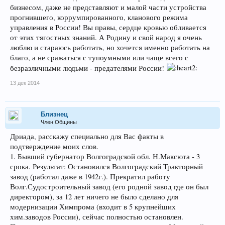
бизнесом, даже не представляют и малой части устройства
прогнившего, коррумпированного, кланового режима
управления в России! Вы правы, сердце кровью обливается
от этих тягостных знаний. А Родину и свой народ я очень
люблю и стараюсь работать, но хочется именно работать на
благо, а не сражаться с тупоумными или чаще всего с
безразличными людьми - предателями России!
13 дек 2014
Близнец
Член Общины
Дриада, расскажу специально для Вас факты в
подтверждение моих слов.
1. Бывший губернатор Волгоградской обл. Н.Максюта - 3
срока. Результат: Остановился Волгоградский Тракторный
завод (работал даже в 1942г.). Прекратил работу
Волг.Судостроительный завод (его родной завод где он был
директором), за 12 лет ничего не было сделано для
модернизации Химпрома (входит в 5 крупнейших
хим.заводов России), сейчас полностью остановлен.