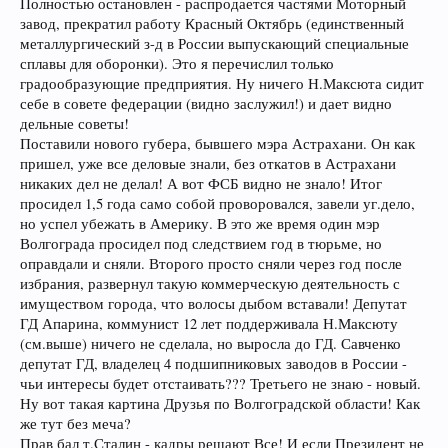
Полностью остановлен - распродается частями Моторный
завод, прекратил работу Красный Октябрь (единственный
металлургический з-д в России выпускающий специальные
сплавы для оборонки). Это я перечислил только
градообразующие предприятия. Ну ничего Н.Максюта сидит
себе в совете федерации (видно заслужил!) и дает видно
дельные советы!
Поставили нового губера, бывшего мэра Астрахани. Он как
пришел, уже все деловые знали, без откатов в Астрахани
никаких дел не делал! А вот ФСБ видно не знало! Итог
просидел 1,5 года само собой проворовался, завели уг.дело,
но успел убежать в Америку. В это же время один мэр
Волгограда просидел под следствием год в тюрьме, но
оправдали и сняли. Второго просто сняли через год после
избрания, развернул такую коммерческую деятельность с
имуществом города, что волосы дыбом вставали! Депутат
ГД Апарина, коммунист 12 лет поддерживала Н.Максюту
(см.выше) ничего не сделала, но выросла до ГД. Савченко
депутат ГД, владелец 4 подшипниковых заводов в России -
чьи интересы будет отстаивать??? Третьего не знаю - новый.
Ну вот такая картина Друзья по Волгоградской области! Как
же тут без меча?
Прав бал т.Сталин - кадры решают Все! И если Президент не