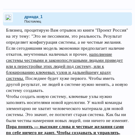
дриада_1
Постоялец
Близнец, процитирую Вам отрывок из книги "Проект Россия"
на эту тему: "Это не пессимизм, это реальность. Результат
определяет конфигурация системы, а не честные желания.
Если сегодняшняя модель экономики предполагает наличие
откатов, неучтенных наличных и прочее,
наполнение
системы честными и законопослушными людьми приведет
или к перестройке этих людей под систему, или к
блокированию ключевых узлов и дальнейшему краху
системы.
Последнее будет хуже первого. Чтобы иметь
другой результат, не людей в системе нужно менять, а новую
систему создавать.
Чтобы создать новую систему, ключевые узлы нужно
заполнять носителями новой идеологии. У малой команды
элементарно не хватит человеческого материала для новой
системы. Это значит, ее поглотит старая система. Как бы ни
были честны намерения новых людей, они ничего не изменят.
Пора понять — высокие слова и честные желания сами
по себе ничего не дают. Чтобы создавать и управлять,