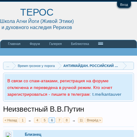
Вход
ТЕРОС
Школа Агни Йоги (Живой Этики)
и духовного наследия Рерихов
Главная
Форум
Галерея
Библиотека
...
Время грозное у порога
АНТИМАЙДАН. РОССИЙСКИЙ ДОЗОР
В связи со спам-атаками, регистрация на форуме
отключена и переведена в ручной режим. Кто хочет
зарегистрироваться - пишите в телеграм:
t.me/kantauver
Неизвестный В.В.Путин
< Назад
1
←
4
5
6
7
8
→
11
Вперёд >
Близнец