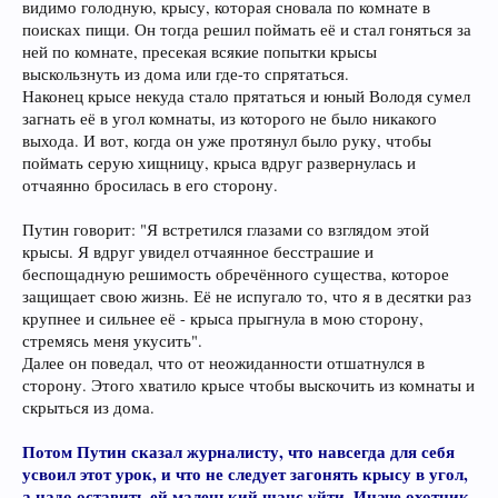
видимо голодную, крысу, которая сновала по комнате в
поисках пищи. Он тогда решил поймать её и стал гоняться за
ней по комнате, пресекая всякие попытки крысы
выскользнуть из дома или где-то спрятаться.
Наконец крысе некуда стало прятаться и юный Володя сумел
загнать её в угол комнаты, из которого не было никакого
выхода. И вот, когда он уже протянул было руку, чтобы
поймать серую хищницу, крыса вдруг развернулась и
отчаянно бросилась в его сторону.
Путин говорит: "Я встретился глазами со взглядом этой
крысы. Я вдруг увидел отчаянное бесстрашие и
беспощадную решимость обречённого существа, которое
защищает свою жизнь. Её не испугало то, что я в десятки раз
крупнее и сильнее её - крыса прыгнула в мою сторону,
стремясь меня укусить".
Далее он поведал, что от неожиданности отшатнулся в
сторону. Этого хватило крысе чтобы выскочить из комнаты и
скрыться из дома.
Потом Путин сказал журналисту, что навсегда для себя
усвоил этот урок, и что не следует загонять крысу в угол,
а надо оставить ей маленький шанс уйти. Иначе охотник