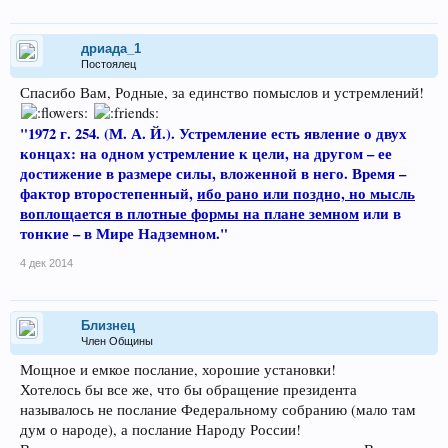
дриада_1
Постоялец
Спасибо Вам, Родные, за единство помыслов и устремлений!
"1972 г. 254. (М. А. Й.). Устремление есть явление о двух
концах: на одном устремление к цели, на другом – ее
достижение в размере силы, вложенной в него. Время –
фактор второстепенный,
ибо рано или поздно, но мысль
воплощается в плотные формы на плане земном
или в
тонкие – в Мире Надземном."
4 дек 2014
Близнец
Член Общины
Мощное и емкое послание, хорошие установки!
Хотелось бы все же, что бы обращение президента
называлось не послание Федеральному собранию (мало там
дум о народе), а послание Народу России!