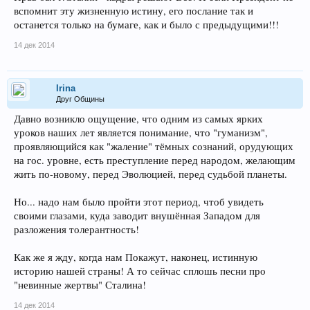
вспомнит эту жизненную истину, его послание так и
останется только на бумаге, как и было с предыдущими!!!
14 дек 2014
Irina
Друг Общины
Давно возникло ощущение, что одним из самых ярких
уроков наших лет является понимание, что "гуманизм",
проявляющийся как "жаление" тёмных сознаний, орудующих
на гос. уровне, есть преступление перед народом, желающим
жить по-новому, перед Эволюцией, перед судьбой планеты.
Но... надо нам было пройти этот период, чтоб увидеть
своими глазами, куда заводит внушённая Западом для
разложения толерантность!
Как же я жду, когда нам Покажут, наконец, истинную
историю нашей страны! А то сейчас сплошь песни про
"невинные жертвы" Сталина!
14 дек 2014