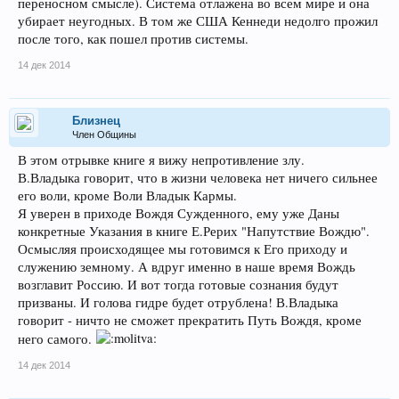
переносном смысле). Система отлажена во всем мире и она
убирает неугодных. В том же США Кеннеди недолго прожил
после того, как пошел против системы.
14 дек 2014
Близнец
Член Общины
В этом отрывке книге я вижу непротивление злу.
В.Владыка говорит, что в жизни человека нет ничего сильнее
его воли, кроме Воли Владык Кармы.
Я уверен в приходе Вождя Сужденного, ему уже Даны
конкретные Указания в книге Е.Рерих "Напутствие Вождю".
Осмысляя происходящее мы готовимся к Его приходу и
служению земному. А вдруг именно в наше время Вождь
возглавит Россию. И вот тогда готовые сознания будут
призваны. И голова гидре будет отрублена! В.Владыка
говорит - ничто не сможет прекратить Путь Вождя, кроме
него самого.
14 дек 2014