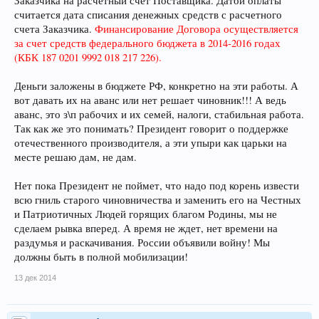
Заказчика на расчетный счет Поставщика. Датой оплаты
считается дата списания денежных средств с расчетного
счета Заказчика.
Финансирование Договора осуществляется
за счет средств федерального бюджета в 2014-2016 годах
(КБК 187 0201 9992 018 217 226).
Деньги заложены в бюджете РФ, конкретно на эти работы. А
вот давать их на аванс или нет решает чиновник!!! А ведь
аванс, это з\п рабочих и их семей, налоги, стабильная работа.
Так как же это понимать? Президент говорит о поддержке
отечественного производителя, а эти упыри как царьки на
месте решаю дам, не дам.
Нет пока Президент не поймет, что надо под корень извести
всю гниль старого чиновничества и заменить его на Честных
и Патриотичных Людей горящих благом Родины, мы не
сделаем рывка вперед. А время не ждет, нет времени на
раздумья и раскачивания. России объявили войну! Мы
должны быть в полной мобилизации!
13 дек 2014