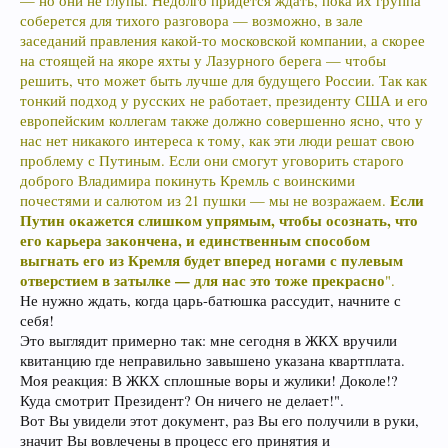
— но они не глупы. Недолго придется ждать, пока их группа
соберется для тихого разговора — возможно, в зале
заседаний правления какой-то московской компании, а скорее
на стоящей на якоре яхты у Лазурного берега — чтобы
решить, что может быть лучше для будущего России. Так как
тонкий подход у русских не работает, президенту США и его
европейским коллегам также должно совершенно ясно, что у
нас нет никакого интереса к тому, как эти люди решат свою
проблему с Путиным. Если они смогут уговорить старого
доброго Владимира покинуть Кремль с воинскими
Если
почестями и салютом из 21 пушки — мы не возражаем.
Путин окажется слишком упрямым, чтобы осознать, что
его карьера закончена, и единственным способом
выгнать его из Кремля будет вперед ногами с пулевым
отверстием в затылке — для нас это тоже прекрасно
".
Не нужно ждать, когда царь-батюшка рассудит, начните с
себя!
Это выглядит примерно так: мне сегодня в ЖКХ вручили
квитанцию где неправильно завышено указана квартплата.
Моя реакция: В ЖКХ сплошные воры и жулики! Доколе!?
Куда смотрит Президент? Он ничего не делает!".
Вот Вы увидели этот документ, раз Вы его получили в руки,
значит Вы вовлечены в процесс его принятия и