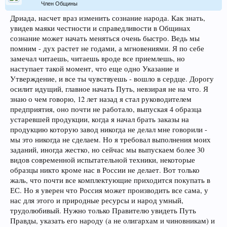
Член Общины
Дриада, насчет враз изменить сознание народа. Как знать,
увидев маяки честности и справедливости в Общинах
сознание может начать меняться очень быстро. Ведь мы
помним - дух растет не годами, а мгновениями. Я по себе
замечал читаешь, читаешь вроде все приемлешь, но
наступает такой момент, что еще одно Указание и
Утверждение, и все ты чувствуешь - вошло в сердце. Дорогу
осилит идущий, главное начать Путь, невзирая не на что. Я
знаю о чем говорю, 12 лет назад я стал руководителем
предприятия, оно почти не работало, выпуская 4 образца
устаревшей продукции, когда я начал брать заказы на
продукцию которую завод никогда не делал мне говорили -
мы это никогда не сделаем. Но я требовал выполнения моих
заданий, иногда жестко, но сейчас мы выпускаем более 30
видов современной испытательной техники, некоторые
образцы никто кроме нас в России не делает. Вот только
жаль, что почти все комплектующие приходится покупать в
ЕС. Но я уверен что Россия может производить все сама, у
нас для этого и природные ресурсы и народ умный,
трудолюбивый. Нужно только Правителю увидеть Путь
Правды, указать его народу (а не олигархам и чиновникам) и