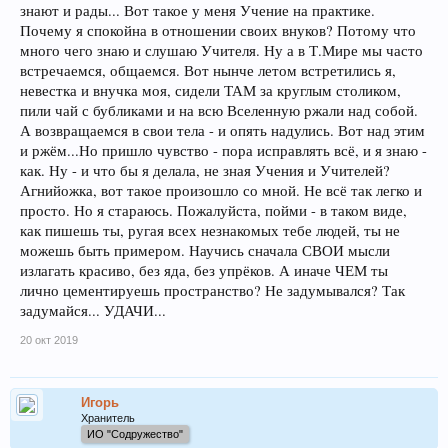
знают и рады... Вот такое у меня Учение на практике.
Почему я спокойна в отношении своих внуков? Потому что
много чего знаю и слушаю Учителя. Ну а в Т.Мире мы часто
встречаемся, общаемся. Вот нынче летом встретились я,
невестка и внучка моя, сидели ТАМ за круглым столиком,
пили чай с бубликами и на всю Вселенную ржали над собой.
А возвращаемся в свои тела - и опять надулись. Вот над этим
и ржём...Но пришло чувство - пора исправлять всё, и я знаю -
как. Ну - и что бы я делала, не зная Учения и Учителей?
Агнийожка, вот такое произошло со мной. Не всё так легко и
просто. Но я стараюсь. Пожалуйста, пойми - в таком виде,
как пишешь ты, ругая всех незнакомых тебе людей, ты не
можешь быть примером. Научись сначала СВОИ мысли
излагать красиво, без яда, без упрёков. А иначе ЧЕМ ты
лично цементируешь пространство? Не задумывался? Так
задумайся... УДАЧИ...
20 окт 2019
Игорь
Хранитель
ИО "Содружество"