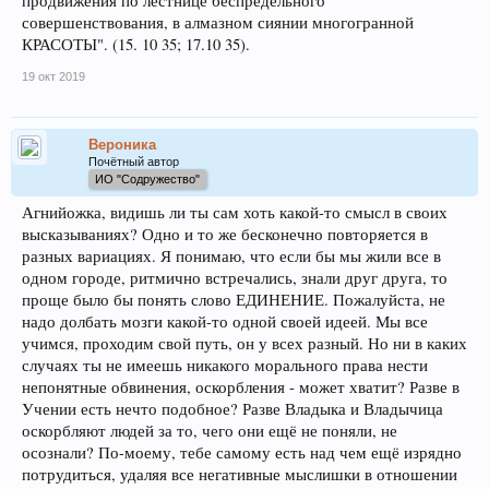
продвижения по лестнице беспредельного
совершенствования, в алмазном сиянии многогранной
КРАСОТЫ". (15. 10 35; 17.10 35).
19 окт 2019
Вероника
Почётный автор
ИО "Содружество"
Агнийожка, видишь ли ты сам хоть какой-то смысл в своих
высказываниях? Одно и то же бесконечно повторяется в
разных вариациях. Я понимаю, что если бы мы жили все в
одном городе, ритмично встречались, знали друг друга, то
проще было бы понять слово ЕДИНЕНИЕ. Пожалуйста, не
надо долбать мозги какой-то одной своей идеей. Мы все
учимся, проходим свой путь, он у всех разный. Но ни в каких
случаях ты не имеешь никакого морального права нести
непонятные обвинения, оскорбления - может хватит? Разве в
Учении есть нечто подобное? Разве Владыка и Владычица
оскорбляют людей за то, чего они ещё не поняли, не
осознали? По-моему, тебе самому есть над чем ещё изрядно
потрудиться, удаляя все негативные мыслишки в отношении