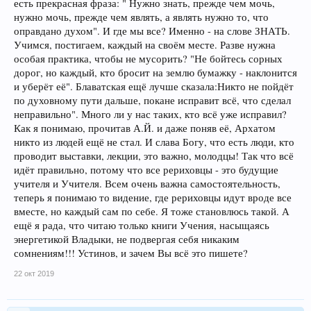
есть прекрасная фраза: " Нужно знать, прежде чем мочь,
нужно мочь, прежде чем являть, а являть нужно то, что
оправдано духом". И где мы все? Именно - на слове ЗНАТЬ.
Учимся, постигаем, каждый на своём месте. Разве нужна
особая практика, чтобы не мусорить? "Не бойтесь сорных
дорог, но каждый, кто бросит на землю бумажку - наклонится
и уберёт её". Блаватская ещё лучше сказала:Никто не пойдёт
по духовному пути дальше, покане исправит всё, что сделал
неправильно". Много ли у нас таких, кто всё уже исправил?
Как я понимаю, прочитав А.Й. и даже поняв её, Архатом
никто из людей ещё не стал. И слава Богу, что есть люди, кто
проводит выставки, лекции, это важно, молодцы! Так что всё
идёт правильно, потому что все рериховцы - это будущие
учителя и Учителя. Всем очень важна самостоятельность,
теперь я понимаю то видение, где рериховцы идут вроде все
вместе, но каждый сам по себе. Я тоже становлюсь такой. А
ещё я рада, что читаю только книги Учения, насыщаясь
энергетикой Владыки, не подвергая себя никаким
сомнениям!!! Устинов, и зачем Вы всё это пишете?
22 окт 2019