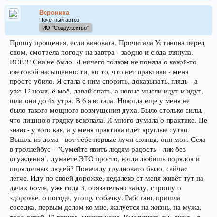
Вероника
Почётный автор
ИО "Содружество"
Прошу прощения, если виновата. Прочитала Устинова перед
сном, смотрела погоду на завтра - заодно и сюда глянула.
ВСЁ!!! Сна не было. Я ничего толком не поняла о какой-то
световой насыщенности, но то, что нет практики - меня
просто убило. Я стала с ним спорить, доказывать, глядь - а
уже 12 ночи, ё-моё, давай спать, а новые мысли идут и идут,
шли они до 4х утра. В 6 я встала. Никогда ещё у меня не
было такого мощного возмущения духа. Было столько силы,
что лишнюю грядку вскопала. И много думала о практике. Не
знаю - у кого как, а у меня практика идёт круглые сутки.
Вышла из дома - вот тебе первые лучи солнца, они мои. Села
в троллейбус - "Сумейте явить людям радость - лик без
осуждения", думаете ЭТО просто, когда любишь порядок и
порядочных людей? Поначалу трудновато было, сейчас
легче. Иду по своей дорожке, недалеко от меня живёт тут на
дачах бомж, уже года 3, обязательно зайду, спрошу о
здоровье, о погоде, угощу собачку. Работаю, пришла
соседка, первым делом ко мне, жалуется на жизнь, на мужа,
трое детей, 12 внуков, мусульмане. Выслушаю, т.к. знаю - я