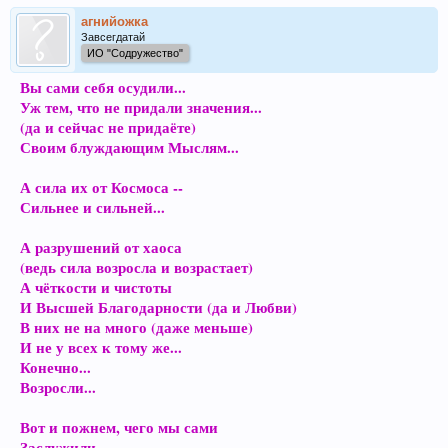
агнийожка
Завсегдатай
ИО "Содружество"
Вы сами себя осудили...
Уж тем, что не придали значения...
(да и сейчас не придаёте)
Своим блуждающим Мыслям...
А сила их от Космоса --
Сильнее и сильней...
А разрушений от хаоса
(ведь сила возросла и возрастает)
А чёткости и чистоты
И Высшей Благодарности (да и Любви)
В них не на много (даже меньше)
И не у всех к тому же...
Конечно...
Возросли...
Вот и пожнем, чего мы сами
Заслужили...