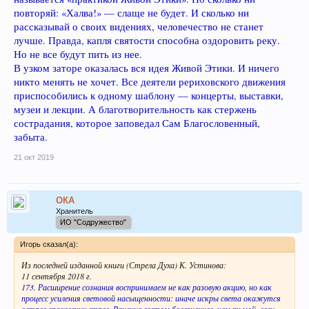
повторяй: «Халва!» — слаще не будет. И сколько ни
рассказывай о своих видениях, человечество не станет
лучше. Правда, капля святости способна оздоровить реку.
Но не все будут пить из нее.
В узком заторе оказалась вся идея Живой Этики. И ничего
никто менять не хочет. Все деятели рериховского движения
приспособились к одному шаблону — концерты, выставки,
музеи и лекции. А благотворительность как стержень
сострадания, которое заповедал Сам Благословенный,
забыта.
21 окт 2019
ОКА
Хранитель
ИО "Содружество"
Игорь сказал(а):
Из последней изданной книги (Стрела Духа) К. Устинова:
11 сентября 2018 г.
173. Расширение сознания воспринимаем не как разовую акцию, но как
процесс усиления световой насыщенности: иначе искры света окажутся
острее вражеских стрел. Ранение светом болезненнее, чем тьмой, если