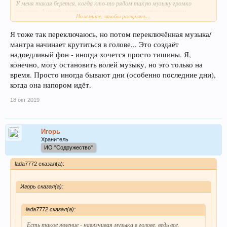
У меня такая берется, когда кто-то рядом такую музыку громко
слушает. А чтобы переключиться, я начинаю мысленно напевать
Нажмите, чтобы раскрыть...
любимую свою Гаятри-мантру.
Я тоже так переключаюсь, но потом переключённая музыка/
мантра начинает крутиться в голове... Это создаёт
надоедливый фон - иногда хочется просто тишины. Я,
конечно, могу остановить волей музыку, но это только на
время. Просто иногда бывают дни (особенно последние дни),
когда она напором идёт.
18 окт 2019
Игорь
Хранитель
ИО "Содружество"
lada7772 сказал(а):
Игорь сказал(а):
lada7772 сказал(а):
Есть такое явление - навязчивая музыка в голове, ведь все,