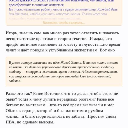
пренебрежение к сознанию остается.
Не нужно оставлять работу мысли в сфере автоматизма. Каждый день
дан для того, чтобы улучшить качество жизни. Только через это
происходит усовершенствование миропонимания.
Нажмите, чтобы раскрыть...
Можно до оскомины повторять вечные истины. Но без применения все
они бесплодны. Это самый тонкий вид искушения — когда, проповедуя
благую цель, люди окостеневают в стереотипах повторений. Здесь
Игорь, знаешь сам. как много раз хотел ответить и показать
отсутствует творчество духа, а есть лишь накатанные рельсы
несоответствие практики и теории текстов...И ждал, что
предсказуемости.
придёт логичное извинение за клевету и глупость....но время
И где та необычность и неповторимость знаний, когда все вращается
лечит и даёт поводы к углубленным экспертизам. Вот оно
вокруг одного понятия? И эта оскомина называется «практикой Живой
Этики». Но сколько ни повторяй: «Халва!» — слаще не будет. И сколько
ни рассказывай о своих видениях, человечество не станет лучше. Правда,
В узком заторе оказалась вся идея Живой Этики. И ничего никто менять
капля святости способна оздоровить реку. Но не все будут пить из нее.
не хочет. Все деятели рериховского движения приспособились к одному
В узком заторе оказалась вся идея Живой Этики. И ничего никто менять
шаблону — концерты, выставки, музеи и лекции. А благотворительность
не хочет. Все деятели рериховского движения приспособились к одному
как стержень сострадания, которое заповедал Сам Благословенный,
шаблону — концерты, выставки, музеи и лекции. А благотворительность
забыта.
как стержень сострадания, которое заповедал Сам Благословенный,
забыта.
Разве это так? Разве Источник что-то делал, чтобы этого не
было? тогда к чему лупить нерадивых розгами? Разве все
бегают по выставкам....кто-то всё время вкалывал и и мел
Облик в сердце, который и был магнитом и румбом
жизни....и благотворительность не забыта...Простим снова
ПВА, но сделаем выводы.