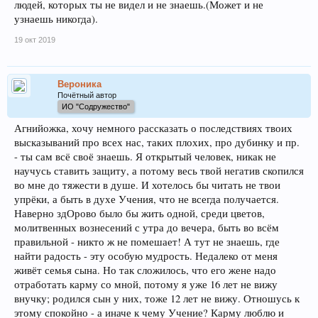
людей, которых ты не видел и не знаешь.(Может и не
узнаешь никогда).
19 окт 2019
Вероника
Почётный автор
ИО "Содружество"
Агнийожка, хочу немного рассказать о последствиях твоих
высказываний про всех нас, таких плохих, про дубинку и пр.
- ты сам всё своё знаешь. Я открытый человек, никак не
научусь ставить защиту, а потому весь твой негатив скопился
во мне до тяжести в душе. И хотелось бы читать не твои
упрёки, а быть в духе Учения, что не всегда получается.
Наверно здОрово было бы жить одной, среди цветов,
молитвенных вознесений с утра до вечера, быть во всём
правильной - никто ж не помешает! А тут не знаешь, где
найти радость - эту особую мудрость. Недалеко от меня
живёт семья сына. Но так сложилось, что его жене надо
отработать карму со мной, потому я уже 16 лет не вижу
внучку; родился сын у них, тоже 12 лет не вижу. Отношусь к
этому спокойно - а иначе к чему Учение? Карму люблю и