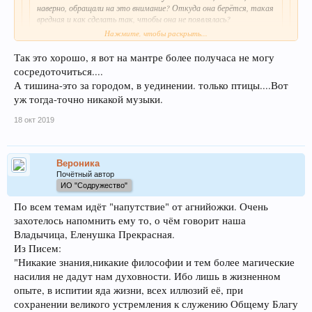
наверно, обращали на это внимание? Откуда она берётся, такая
вредная и как сделать так, чтобы она не появлялась?
Нажмите, чтобы раскрыть...
У меня такая берется, когда кто-то рядом такую музыку громко
Так это хорошо, я вот на мантре более получаса не могу
слушает. А чтобы переключиться, я начинаю мысленно напевать
Нажмите, чтобы раскрыть...
любимую свою Гаятри-мантру.
сосредоточиться....
А тишина-это за городом, в уединении. только птицы....Вот
Я тоже так переключаюсь, но потом переключённая музыка/мантра
начинает крутиться в голове... Это создаёт надоедливый фон - иногда
уж тогда-точно никакой музыки.
хочется просто тишины. ...
18 окт 2019
Вероника
Почётный автор
ИО "Содружество"
По всем темам идёт "напутствие" от агнийожки. Очень
захотелось напомнить ему то, о чём говорит наша
Владычица, Еленушка Прекрасная.
Из Писем:
"Никакие знания,никакие философии и тем более магические
насилия не дадут нам духовности. Ибо лишь в жизненном
опыте, в испитии яда жизни, всех иллюзий её, при
сохранении великого устремления к служению Общему Благу