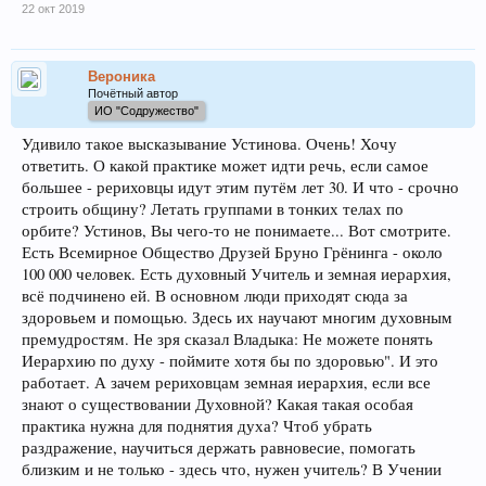
22 окт 2019
Вероника
Почётный автор
ИО "Содружество"
Удивило такое высказывание Устинова. Очень! Хочу
ответить. О какой практике может идти речь, если самое
большее - рериховцы идут этим путём лет 30. И что - срочно
строить общину? Летать группами в тонких телах по
орбите? Устинов, Вы чего-то не понимаете... Вот смотрите.
Есть Всемирное Общество Друзей Бруно Грёнинга - около
100 000 человек. Есть духовный Учитель и земная иерархия,
всё подчинено ей. В основном люди приходят сюда за
здоровьем и помощью. Здесь их научают многим духовным
премудростям. Не зря сказал Владыка: Не можете понять
Иерархию по духу - поймите хотя бы по здоровью". И это
работает. А зачем рериховцам земная иерархия, если все
знают о существовании Духовной? Какая такая особая
практика нужна для поднятия духа? Чтоб убрать
раздражение, научиться держать равновесие, помогать
близким и не только - здесь что, нужен учитель? В Учении