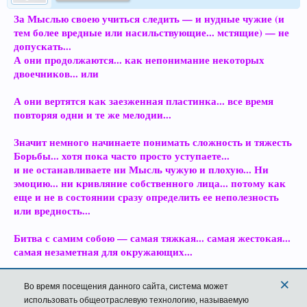
За Мыслью своею учиться следить — и нудные чужие (и
тем более вредные или насильствующие... мстящие) — не
допускать...
А они продолжаются... как непонимание некоторых
двоечников... или
А они вертятся как заезженная пластинка... все время
повторяя одни и те же мелодии...
Значит немного начинаете понимать сложность и тяжесть
Борьбы... хотя пока часто просто уступаете...
и не останавливаете ни Мысль чужую и плохую... Ни
эмоцию... ни кривляние собственного лица... потому как
еще и не в состоянии сразу определить ее неполезность
или вредность...
Битва с самим собою — самая тяжкая... самая жестокая...
самая незаметная для окружающих...
×
24 окт 2019
Во время посещения данного сайта,
система
может
использовать общеотраслевую технологию, называемую