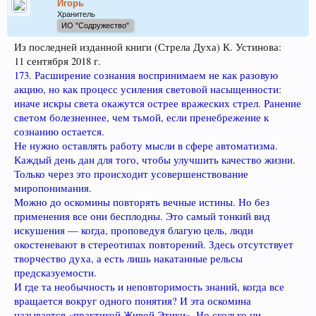
Игорь
Хранитель
ИО "Содружество"
Из последней изданной книги (Стрела Духа) К. Устинова:
11 сентября 2018 г.
173. Расширение сознания воспринимаем не как разовую
акцию, но как процесс усиления световой насыщенности:
иначе искры света окажутся острее вражеских стрел. Ранение
светом болезненнее, чем тьмой, если пренебрежение к
сознанию остается.
Не нужно оставлять работу мысли в сфере автоматизма.
Каждый день дан для того, чтобы улучшить качество жизни.
Только через это происходит усовершенствование
миропонимания.
Можно до оскомины повторять вечные истины. Но без
применения все они бесплодны. Это самый тонкий вид
искушения — когда, проповедуя благую цель, люди
окостеневают в стереотипах повторений. Здесь отсутствует
творчество духа, а есть лишь накатанные рельсы
предсказуемости.
И где та необычность и неповторимость знаний, когда все
вращается вокруг одного понятия? И эта оскомина
называется «практикой Живой Этики». Но сколько ни