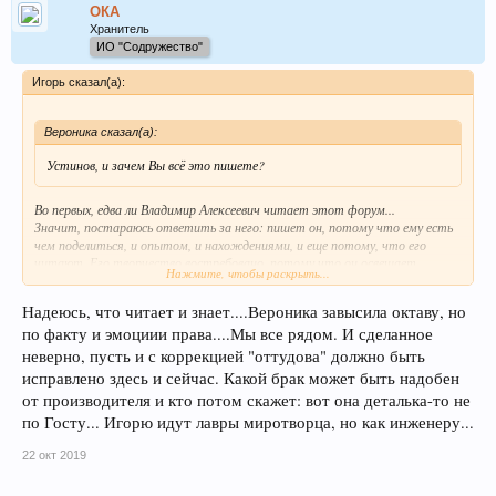
ОКА
Хранитель
ИО "Содружество"
Игорь сказал(а):
Вероника сказал(а):
Устинов, и зачем Вы всё это пишете?
Во первых, едва ли Владимир Алексеевич читает этот форум...
Значит, постараюсь ответить за него: пишет он, потому что ему есть
чем поделиться, и опытом, и нахождениями, и еще потому, что его
читают. Его творчество востребовано, потому что он освещает
Нажмите, чтобы раскрыть...
события современности с позиций последователя Учения, и это очень
важно именно сегодня, когда такой разброд и шатания из-за развала
Надеюсь, что читает и знает....Вероника завысила октаву, но
МЦР и публикации дневников...
по факту и эмоциии права....Мы все рядом. И сделанное
Во вторых, чтобы составить понимание его творчества, следует
читать его книги целиком (хотя бы одну), в данном случае я просто
неверно, пусть и с коррекцией "оттудова" должно быть
привел в тему один лишь параграф.
исправлено здесь и сейчас. Какой брак может быть надобен
от производителя и кто потом скажет: вот она деталька-то не
по Госту... Игорю идут лавры миротворца, но как инженеру...
22 окт 2019