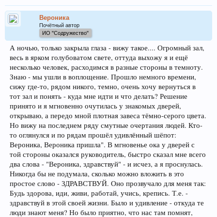
Вероника
Почётный автор
ИО "Содружество"
А ночью, только закрыла глаза - вижу такое.... Огромный зал,
весь в ярком голубоватом свете, оттуда выхожу я и ещё
несколько человек, расходимся в разные стороны в темноту.
Знаю - мы ушли в воплощение. Прошло немного времени,
сижу где-то, рядом никого, темно, очень хочу вернуться в
тот зал и понять - куда мне идти и что делать? Решение
принято и я мгновенно очутилась у знакомых дверей,
открываю, а передо мной плотная завеса тёмно-серого цвета.
Но вижу на последнем ряду смутные очертания людей. Кто-
то оглянулся и по рядам прошёл удивлённый шёпот:
Вероника, Вероника пришла". В мгновенье ока у дверей с
той стороны оказался руководитель, быстро сказал мне всего
два слова - "Вероника, здравствуй" - и исчез, а я проснулась.
Никогда бы не подумала, сколько можно вложить в это
простое слово - ЗДРАВСТВУЙ. Оно прозвучало для меня так:
Будь здорова, иди, живи, работай, учись, крепись. Т.е. -
здравствуй в этой своей жизни. Было и удивление - откуда те
люди знают меня? Но было приятно, что нас там помнят,