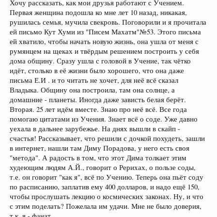
Хочу рассказать, как мои друзья работают с Учением.
Первая женщина подошла ко мне лет 10 назад, никакая,
рушилась семья, мучила свекровь. Поговорили и я прочитала
ей письмо Кут Хуми из "Писем Махатм"№53. Этого письма
ей хватило, чтобы начать новую жизнь, она ушла от меня с
румянцем на щеках и твёрдым решением построить у себя
дома общину. Сразу ушла с головой в Учение, так чётко
идёт, столько в её жизни было хорошего, что она даже
письма Е.И . и то читать не хочет, для неё всё сказал
Владыка. Общину она построила, там она солнце, а
домашние - планеты. Иногда даже зависть белая берёт.
Вторая. 25 лет идём вместе. Знаю про неё всё. Все года
помогаю цитатами из Учения. Знает всё о соде. Уже давно
уехала в дальнее зарубежье. На днях вышли в скайп -
счастья! Рассказывает, что решили с дочкой похудеть, зашли
в интернет, нашли там Диму Порадова, у него есть своя
"метода". А радость в том, что этот Дима толкает этим
худеющим людям А.Й., говорит о Рерихах, о пользе соды,
т.е. он говорит "как я", всё по Учению. Теперь она пьёт соду
по расписанию, заплатив ему 400 долларов, и надо ещё 150,
чтобы прослушать лекцию о космических законах. Ну, и что
с этим поделать? Пожелала им удачи. Мне не было доверия,
т.к. я - фанат.