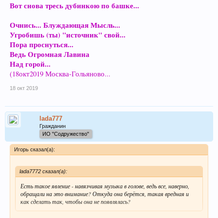
Вот снова тресь дубинкою по башке...
Очнись... Блуждающая Мысль...
Угробишь (ты) "источник" свой...
Пора проснуться...
Ведь Огромная Лавина
Над горой...
(18окт2019 Москва-Гольяново...
18 окт 2019
lada777
Гражданин
ИО "Содружество"
Игорь сказал(а):
lada7772 сказал(а):
Есть такое явление - навязчивая музыка в голове, ведь все, наверно,
обращали на это внимание? Откуда она берётся, такая вредная и
как сделать так, чтобы она не появлялась?