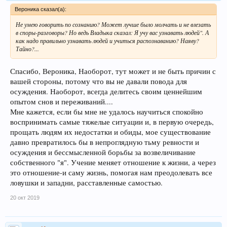
Вероника сказал(а):
Не умею говорить по сознанию? Может лучше было молчать и не влезать
в споры-разговоры? Но ведь Владыка сказал: Я учу вас узнавать людей". А
как надо правильно узнавать людей и учиться распознаванию? Наяву?
Тайно?...
Спасибо, Вероника, Наоборот, тут может и не быть причин с
вашей стороны, потому что вы не давали повода для
осуждения. Наоборот, всегда делитесь своим ценнейшим
опытом снов и переживаний....
Мне кажется, если бы мне не удалось научиться спокойно
воспринимать самые тяжелые ситуации и, в первую очередь,
прощать людям их недостатки и обиды, мое существование
давно превратилось бы в непроглядную тьму ревности и
осуждения и бессмысленной борьбы за возвеличивание
собственного "я". Учение меняет отношение к жизни, а через
это отношение-и саму жизнь, помогая нам преодолевать все
ловушки и западни, расставленные самостью.
20 окт 2019