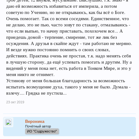
даю ей возможность избавиться от империла, а потом
советую по Учению, но не открываюсь, как бы всё о Боге.
Очень помогает. Так со всеми соседями. Единственное, что
не делаю, это не пью, часто зовут по стакану, отмазываюсь -
что если выпью, то начну приставать, похохочем все... А
приедешь домой - терпение, смирение, тот же лик без
осуждения. А друзья в скайпе ждут - там работаю не меряно.
И везде нужно постоянно помнить о своих словах,
действиях. Практика очень не простая, т.к. надо менять себя
в лучшую сторону, да ещё успевать помогать и другим. Ну а
видений у меня пока нет, есть работа в Тонком Мире, и это у
меня никто не отнимет.
Устинову от меня большая благодарность за возможность
испытать возмущение духа, такого у меня не было. Думала -
взлечу.... Грядка не пустила...
23 окт 2019
Вероника
Почётный автор
ИО "Содружество"