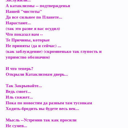
А катаклизмы -- подтвержденья
Нашей "чистоты"
Да все сильнее по Планете...
Нарастают...
(так это разве я вас осудил)
Что показал вам --
Те Причины, которые
Не приняты (да и сейчас) ...
(как заблуждение) (скромненько так глупость и
упрямство обозначим)
И что теперь?
Открыли Катаклизмам дверь...
Так Закрывайте...
Ведь смоет...
Иль сожжет...
Пока по новостям да разным там тусовкам
Ходить-бродить вы будете весь век...
Мысль --Устремив так как просили
Не сумев...