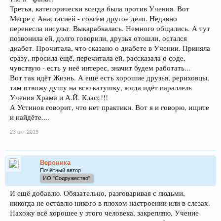
Третья, категорически всегда была против Учения. Вот
Мегре с Анастасией - совсем другое дело. Недавно
перенесла инсульт. Выкарабкалась. Немного общались. А тут
позвонила ей, долго говорили, друзья отошли, остался
диабет. Прочитала, что сказано о диабете в Учении. Приняла
сразу, просила ещё, перечитала ей, рассказала о соде,
чувствую - есть у неё интерес, значит будем работать...
Вот так идёт Жизнь. А ещё есть хорошие друзья, рериховцы,
там отвожу душу на всю катушку, когда идёт параллель
Учения Храма и А.Й. Класс!!!
А Устинов говорит, что нет практики. Вот я и говорю, ищите
и найдёте....
23 окт 2019
Вероника
Почётный автор
ИО "Содружество"
И ещё добавлю. Обязательно, разговаривая с людьми,
никогда не оставлю никого в плохом настроении или в слезах.
Нахожу всё хорошее у этого человека, закрепляю, Учение