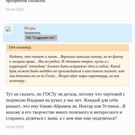
процентов согласен.
23 окт 2019
Игорь
Хранитель
ИО "Содружество"
ОКА сказал(а):
Надеюсь, что читает и знает....Вероника завысила октаву, но по факту
и эмоциии права....Мы все рядом. И сделанное неверно, пусть и с
коррекцией "оттудова" должно быть исправлено здесь и сейчас. Какой
брак может быть надобен от производителя и кто потом скажет: вот
она деталька-то не по Госту... Игорю идут лавры миротворца, но как
инженеру...
Тут не сказать, по ГОСТу ли деталь, потому что чертежей с
подписью Владыки на руках у нас нет. Каждый для себя
решает, что ему ближе-Абрамов ли, Нектар или Устинов...Я
нахожу в его творчестве много полезного и интересного и
стараюсь делиться с вами, а с кем мне еще поделиться?
23 окт 2019