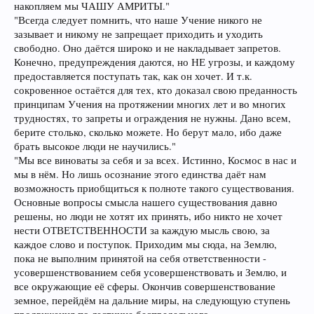
накопляем мы ЧАШУ АМРИТЫ."
"Всегда следует помнить, что наше Учение никого не
зазывает и никому не запрещает приходить и уходить
свободно. Оно даётся широко и не накладывает запретов.
Конечно, предупреждения даются, но НЕ угрозы, и каждому
предоставляется поступать так, как он хочет. И т.к.
сокровенное остаётся для тех, кто доказал свою преданность
принципам Учения на протяжении многих лет и во многих
трудностях, то запреты и ограждения не нужны. Дано всем,
берите столько, сколько можете. Но берут мало, ибо даже
брать высокое люди не научились."
"Мы все виноваты за себя и за всех. Истинно, Космос в нас и
мы в нём. Но лишь осознание этого единства даёт нам
возможность приобщиться к полноте такого существования.
Основные вопросы смысла нашего существования давно
решены, но люди не хотят их принять, ибо никто не хочет
нести ОТВЕТСТВЕННОСТИ за каждую мысль свою, за
каждое слово и поступок. Приходим мы сюда, на Землю,
пока не выполним принятой на себя ответственности -
усовершенствованием себя усовершенствовать и Землю, и
все окружающие её сферы. Окончив совершенствование
земное, перейдём на дальние миры, на следующую ступень