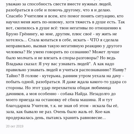
уважаю за способность свести вместе нужных людей,
разобраться в себе и помочь другому, что я и делаю.
Спасибо Учителям и всем, кто помог понять ситуацию, кто
научил меня жить по-новому, хотя тяжесть в душе есть. Так
вот, скопилось в душе всё: твои негативы по отношению к
Бруно Грёнингу, ко мне, другим, плюс своё - ну жить не
хотелось... Стала копаться в себе, искать - ЧТО я сделала
неправильно, вызвав такую негативную реакцию у другого
человека? Не умею говорить по сознанию? Может лучше
было молчать и не влезать в споры-разговоры? Но ведь
Владыка сказал: Я учу вас узнавать людей". А как надо
правильно узнавать людей и учиться распознаванию? Наяву?
Тайно? В голове - кутерьма, ранним утром уехала на дачу -
побыть одной, разобраться. Я даже ждала какого-то удара со
стороны. Но этот удар перехватила общая любимица
дачников, а моя особенно - собака Найда. Незадолго до
моего приезда на остановку её сбила машина. Я и тут
благодарила Учителя, т.к. не зная об этом - искала бы её,
зала, как бывало не раз. Очень было жаль её. Кое-как
продержалась день, пытаясь хранить равновесие...
20 окт 2019