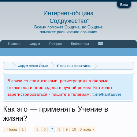
Вход
Интернет-община
"Содружество"
Всему поможет Община, но Общине
поможет расширение сознания
Главная
Форум
Галерея
Библиотека
...
Форум «Агни Йога»
Учение на практике.
В связи со спам-атаками, регистрация на форуме
отключена и переведена в ручной режим. Кто хочет
зарегистрироваться - пишите в телеграм:
t.me/kantauver
Как это — применять Учение в
жизни?
< Назад
1
←
5
6
7
8
9
10
Вперёд >