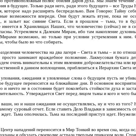
ию противоположный полюс обилия даров духа. Мы Знаем течение 
ия в будущее. Только ради него, ради этого будущего – все Труды 
, которое надо расширять беспредельно. Вам Говорю: Тайну себя
нные возможности впереди. Они будут лежать втуне, пока не ос
, и зальет вас сияние Света. Если в прошлом – тьма, то в б
е имеется в Хранилищах Наших, что человечество (сейчас) не в 
пасны. Устремляем к Далеким Мирам, ибо там накопление духовн
 Мирами возможно, но только при условии устремления к ним. С
, чтобы было во что собирать.
о разделения человечества на два лагеря – Света и тьмы – и по отн
ли просто занимают враждебное положение. Лакмусовая бумага де
дем очень внимательны к этим явлениям доброжелательства или вр
нственной в данном воплощении, приблизиться к Иерархии Света им
 упования, ожидания и уловленные слова о будущем пусть не убив
ое будущее переносится на ближайшие дни. В основном восприятия
то и ничто не в состоянии будет поколебать стойкости духа и зас
ительность. Утверждается Свет перед лицом тьмы и кого и чего бы 
лько ваши, но и наши ожидания не осуществлялись, ну и что из тог
самому суровый отчет. Если ставить Дело Владыки в зависимость от
е ждет. Тьма ополчилась. Тьма на последний приступ идет. Неужел
. Центр нападений переносится в Мир Тонкий во время сна, когда ос
охраны и обуздать своеволие астрала твердым приказом воли. Стоит