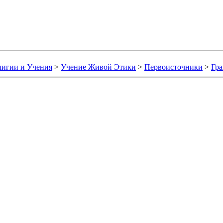
лигии и Учения
>
Учение Живой Этики
>
Первоисточники
>
Гр