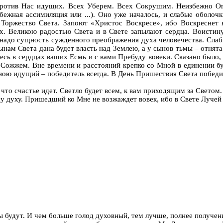
 против Нас идущих. Всех Уберем. Всех Сокрушим. Неизбежно Ог
ежная ассимиляция или ...). Оно уже началось, и слабые оболочк
. Торжество Света. Запоют «Христос Воскресе», ибо Воскреснет 
их. Великою радостью Света и в Свете запылают сердца. Воистин
надо сущность сужденного преображения духа человечества. Слабый
сынам Света дана будет власть над Землею, а у сынов тьмы – отнят
есь в сердцах ваших Есмь и с вами Пребуду вовеки. Сказано было, 
Сожжем. Вне времени и расстояний крепко со Мной в единении бу
ою идущий – победитель всегда. В День Пришествия Света победит
, что счастье идет. Светло будет всем, к вам приходящим за Свето
 духу. Пришедший ко Мне не возжаждет вовек, ибо в Свете Лучей 
ы будут. И чем больше голод духовный, тем лучше, полнее получен