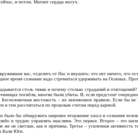
 сейчас, и потом. Магнит сердца могуч.
 окружившие вас, отделить от Нас и внушить: что нет ничего, что о
удное время сознание надо стремиться удерживать на Основах. Прот
кладывается столь тяжко и почему столько страданий и отягощений?
темницах погибли, многие были убиты. И, если предстоит очередно
. Бесчеловечная жестокость – их неизменное правило. Если бы н
ти и тем рассчитаться по прошлым счетам перед кармой.
но было бы обнаружить широкое вторжение хаоса в сознания челове
-либо и трудно управлять мыслями. Это первое. Второе – это наг
е же не светлые, как и причины. Третье – усиленная активность 
а Кали Юги.