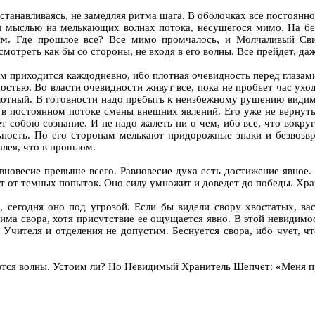
е останавливаясь, не замедляя ритма шага. В оболочках все постоян
я мыслью на мелькающих волнах потока, несущегося мимо. На бер
ним. Где прошлое все? Все мимо промчалось, и Молчаливый Сви
отреть как бы со стороны, не входя в его волны. Все прейдет, даж
ном приходится каждодневно, ибо плотная очевидность перед глазами
стью. Во власти очевидности живут все, пока не пробьет час ухо
лотный. В готовности надо пребыть к неизбежному рушению видим
 в постоянном потоке смены внешних явлений. Его уже не вернуть.
ет собою сознание. И не надо жалеть ни о чем, ибо все, что вокруг
ьность. По его сторонам мелькают придорожные знаки и безвозвр
алея, что в прошлом.
авновесие превыше всего. Равновесие духа есть достижение явное
 от темных попыток. Оно силу умножит и доведет до победы. Хра
ии, сегодня оно под угрозой. Если бы видели свору хвостатых, в
има свора, хотя присутствие ее ощущается явно. В этой невидимо
 Учителя и отделения не допустим. Беснуется свора, ибо чует, чт
маются волны. Устоим ли? Но Невидимый Хранитель Шепчет: «Меня п