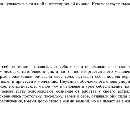
а нуждается в сильной и всесторонней охране. Неистовствует тьм
 к себе внимания и навязывает себя и свои переживания сознанию
» человека назойливо очень и постоянно вторгается в его мышлен
торые подвижники бичевали свое тело, истязали себя, носили в
й воле, и привести к молчанию. Неуемная оболочка эта очень упор
ное, эгоистическое, малое «я» в человеке и ярое себеслужение, 
еловечеству освобождают сознание от рабства у своего астрала
ранились постольку, поскольку, забыв о себе, отдавали они силы 
ебеслужения, имеют долю свою в жизни земной, но не имеют ее в жи