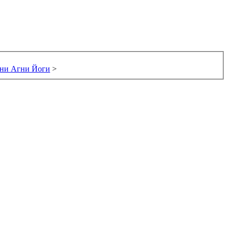
ани Агни Йоги
>