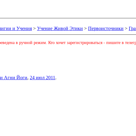
лигии и Учения
>
Учение Живой Этики
>
Первоисточники
>
Гр
еведена в ручной режим. Кто хочет зарегистрироваться - пишите в телег
ни Агни Йоги
,
24 июл 2011
.