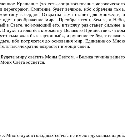
ненное Крещение (то есть соприкосновение человеческого
и перегорают. Смятение будет великое, ибо обречена тьма.
воистину в сердце. Отвратна тьма станет для множеств, и
у идет преображение мира. Преобразятся и Земля, и Небо,
 в Свете, но имеющий его, в тысячу раз станет сильнее, а
а. В духе готовьтесь к моменту Великого Пришествия, чтобы
что тьма «как бык картонный», и рушение ее будет великое.
дьте, ибо потрясется до основания мир. Единение со Мною
ель тысячекратно возрастет в мощи своей.
м. Будете миру светить Моим Светом. «Велика пучина вашего
Моих Света коснется.
ие. Много духов голодных сейчас не имеют духовных даров,