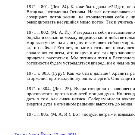
1971 г. 801. (Дек. 24). Как же быть дальше? Идти, н
Владыка, неизменны Основы. Нельзя останавливатьс
созерцают поток жизни, не отождествляя себя с 
рекордировать несущийся мимо поток. Так и учитесь см
1971 г. 802. (М. А. Й.). Утверждать себя в несомнен
борьба в сознании между видимостью и действительно
мир выступает на авансцену и заменяет собою мир п
где он сейчас? Его нет, он мимо сознания промчался
сожаления со всем, что вокруг и что так яро заполня
придется расстаться. Мы путники пути в Беспредел
готовности будем устремляться вперед, ни о чем не ж
1971 г. 803. (Гуру). Как же быть дальше? Хранить р
вторжения противодействующих энергий. Оно защитит
1971 г. 804. (Дек. 25). Вчера говорили о равновес
противостать против них всей мощью духа. Но невид
дать о том, как силен натиск. Соберем мысли вокруг
энергии духа в огненном решении выстоять до конца.
1971 г. 805. (М. А. Й.). Вот «подули ветры» и взды
Грани Агни Йоги
,
13 авг 2011