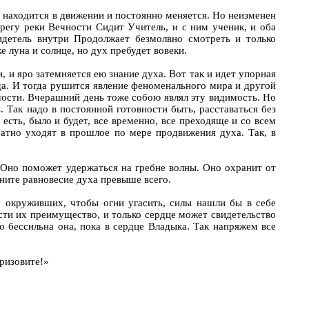
но находится в движении и постоянно меняется. Но неизменен
егу реки Вечности Сидит Учитель, и с ним ученик, и оба
детель внутри Продолжает безмолвно смотреть и только
е луна и солнце, но дух пребудет вовеки.
, и яро затемняется ею знание духа. Вот так и идет упорная
да. И тогда рушится явление феноменального мира и другой
ости. Вчерашний день тоже собою являл эту видимость. Но
 Так надо в постоянной готовности быть, расставаться без
 есть, было и будет, все временно, все преходяще и со всем
атно уходят в прошлое по мере продвижения духа. Так, в
. Оно поможет удержаться на гребне волны. Оно охранит от
ните равновесие духа превыше всего.
ас окруживших, чтобы огни угасить, силы нашли бы в себе
сти их преимущество, и только сердце может свидетельство
о бессильна она, пока в сердце Владыка. Так напряжем все
ризовите!»