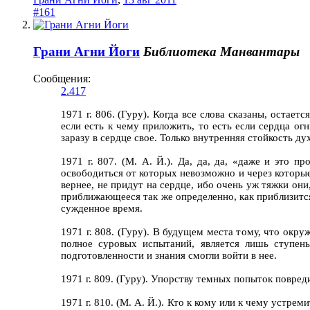
#161
Грани Агни Йоги
Библиотека Манвантары
Сообщения:
2.417
1971 г. 806. (Гуру). Когда все слова сказаны, остае
если есть к чему приложить, то есть если сердца о
заразу в сердце свое. Только внутренняя стойкость д
1971 г. 807. (М. А. Й.). Да, да, да, «даже и это п
освободиться от которых невозможно и через которые,
вернее, не придут на сердце, ибо очень уж тяжки они
приближающееся так же определенно, как приблизится
сужденное время.
1971 г. 808. (Гуру). В будущем места тому, что окру
полное суровых испытаний, является лишь ступень
подготовленности и знания смогли войти в нее.
1971 г. 809. (Гуру). Упорству темных попыток повре
1971 г. 810. (М. А. Й.). Кто к кому или к чему устре