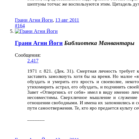
шептуны тотчас же воспользуются этим. Цитадель дух
Грани Агни Йоги
,
13 авг 2011
#164
Грани Агни Йоги
Библиотека Манвантары
Сообщения:
2.417
1971 г. 821. (Дек. 31). Смертная личность требует
заставить замолкнуть хотя бы на время. Но малое «я
обуздать и умерить его ярость и своеволие, неко
утихомирить астрал, его обуздать, и подчинить свое
Завет «Отвергнись от себя» имел в виду именно лич
несовместимы. Сверхличное мышление и служение ч
отношении свободными. И имена их запомнились и сох
пути самоотвержения. Те, кто яро предается культу с
_______