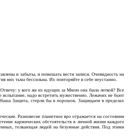
ставлены и забыты, и помешать вести записи. Очевидность на
ив них тьма бессильна. Их повторяйте в себе неустанно.
 Отвечу: у кого же из идущих за Мною она была легкой? Все
е испытание, надо встретить мужественно. Лежачих не бьют
е Наша Защита, стерли бы в порошок. Защищаем в пределах
ческие. Разновесие планетное яро отражается на состоянии
нетение кармических обстоятельств в личной жизни каждого
темных, толкающая людей на безумные действия. Под этими