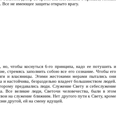
а. Все не имеющее защиты открыто врагу.
, но, чтобы коснуться 6-го принципа, надо ее потушить и
ие, стремясь заполнить собою все его сознание. Чтобы его
ериги и власяницы. Этими жестокими мерами пытались они
на и настойчива, безраздельно владеет большинством людей.
которому предавались люди. Служение Свету и себеслужение
. Все великие люди, Светочи человечества, были в этом
свои на служение ближним. Нет другого пути к Свету, кроме
зни другой, ей на смену идущей.