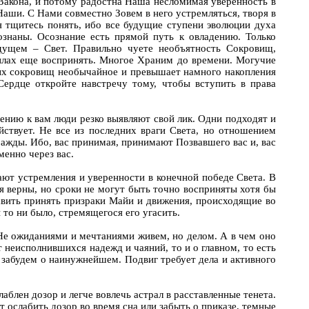
Закона, и потому радостна Наша несломимая уверенность в
Наши. С Нами совместно Зовем в него устремляться, творя в
 тщитесь понять, ибо все будущие ступени эволюции духа
ознаны. Осознание есть прямой путь к овладению. Только
удущем – Свет. Правильно чуете необъятность Сокровищ,
силах еще воспринять. Многое Храним до времени. Могучие
ых сокровищ необычайное и превышает намного накопления
ердце откройте навстречу тому, чтобы вступить в права
ошению к вам люди резко выявляют свой лик. Одни подходят и
йствует. Не все из последних враги Света, но отношением
ажды. Ибо, вас принимая, принимают Позвавшего вас и, вас
енно через вас.
ают устремления и уверенности в конечной победе Света. В
 верны, но сроки не могут быть точно восприняты хотя бы
тавить принять призраки Майи и движения, происходящие во
то ни было, стремящегося его угасить.
о? Не ожиданиями и мечтаниями живем, но делом. А в чем оно
 неисполнившихся надежд и чаяний, то и о главном, то есть
и забудем о наинужнейшем. Подвиг требует дела и активного
лаблен дозор и легче вовлечь астрал в расставленные тенета.
 ослабить дозор во время сна или забыть о приказе, темные