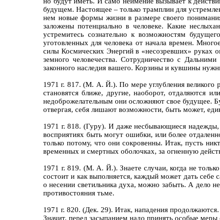
но будут иметь. И само неимение вызывает к действ
будущем. Настоящее – только трамплин для устремлен
нем новые формы жизни в размере своего понимания
заложены потенциально в человеке. Какие неслыха
устремитесь сознательно к возможностям будущего
уготовленных для человека от начала времен. Много
силы Космических Энергий в «несозревших» руках о
земного человечества. Сотрудничество с Дальними
законного наследия вашего. Корзины и кувшины нужны
1971 г. 817. (М. А. Й.). По мере углубления великог
становятся ближе, другие, наоборот, отдаляются и
недоброжелательным они осложняют свое будущее. Бу
отвергая, себя лишают возможности, быть может, еди
1971 г. 818. (Гуру). И даже несбывающиеся надежды,
восприятиях быть могут ошибки, или более отдаленн
только потому, что они сокровенны. Итак, пусть ник
временных и смертных оболочках, за огненную действ
1971 г. 819. (М. А. Й.). Знаете случаи, когда не то
состоит и как выполняется, каждый может дать себе 
о несении светильника духа, можно забыть. А дело н
противостояния тьме.
1971 г. 820. (Дек. 29). Итак, нападения продолжаются
Значит, перед засыпанием надо принять особые меры 