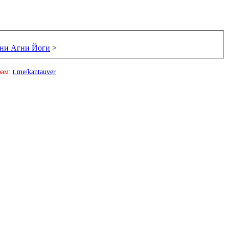
ани Агни Йоги
>
рам:
t.me/kantauver