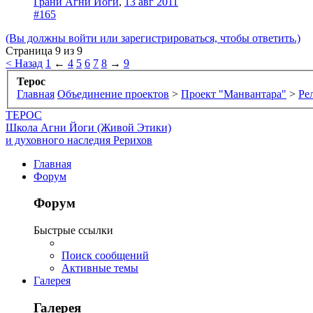
Грани Агни Йоги
,
13 авг 2011
#165
(Вы должны войти или зарегистрироваться, чтобы ответить.)
Страница 9 из 9
< Назад
1
←
4
5
6
7
8
→
9
Терос
Главная
Объединение проектов
>
Проект "Манвантара"
>
Ре
ТЕРОС
Школа Агни Йоги (Живой Этики)
и духовного наследия Рерихов
Главная
Форум
Форум
Быстрые ссылки
Поиск сообщений
Активные темы
Галерея
Галерея