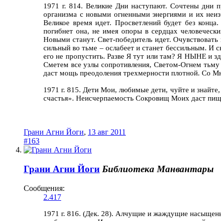
1971 г. 814. Великие Дни наступают. Сочтены дни
организма с новыми огненными энергиями и их неизб
Великое время идет. Просветлений будет без конца
погибнет она, не имея опоры в сердцах человеческ
Новыми станут. Свет-победитель идет. Очувствовать 
сильный во тьме – ослабеет и станет бессильным. И 
его не пропустить. Разве Я тут или там? Я НЫНЕ и зд
Сметем все узлы сопротивления, Светом-Огнем тьму 
даст мощь преодоления трехмерности плотной. Со Мн
1971 г. 815. Дети Мои, любимые дети, чуйте и знайте
счастья». Неисчерпаемость Сокровищ Моих даст пищу
Грани Агни Йоги
,
13 авг 2011
#163
Грани Агни Йоги
Библиотека Манвантары
Сообщения:
2.417
1971 г. 816. (Дек. 28). Алчущие и жаждущие насыщен