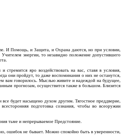
еле. И Помощь, и Защита, и Охрана даются, но при условии,
ые Учителем энергии, то незавидно положение допустившего
ета.
я и стремится яро воздействовать на вас, ставя в условия,
гда они пройдут, то даже воспоминания о них не останутся,
 чем вам говорилось. Мыслью живите и надеждой на будущее,
данным прогнозам, осуществится также в большом. Близится
, и все будет насыщено духом другим. Тягостное преддверие,
 всесторонняя подготовка сознания, чтобы во всеоружии
яния тьме и непрерываемое Предстояние.
точно, ошибок не бывает. Можно спокойно быть в уверенности,