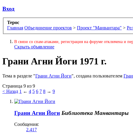
Вход
Терос
Главная
Объединение проектов
>
Проект "Манвантара"
>
Ре
В связи со спам-атаками, регистрация на форуме отключена и пер
Скрыть объявление
Грани Агни Йоги 1971 г.
Тема в разделе "
Грани Агни Йоги
", создана пользователем
Гра
Страница 9 из 9
< Назад
1
←
4
5
6
7
8
→
9
Грани Агни Йоги
Библиотека Манвантары
Сообщения:
2.417