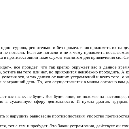
тся одно: сурово, решительно и без промедления приложить их на д
гни не погасли. Если же погасли и не к чему приложить посылаем
уха в противостоянии тьме служит магнитом для привлечения сил Св
ройдет», все пройдет, что так крепко окружает вас в данное врем
 хотите вы того или нет, но приходится неизбежно проходить. А ко
, условия эти, и так далеки от ваших устремлений и всего того, о
 завтрашний день. То, что осуществляется в малом согласно вам 
жает вас ныне, не будет. Все будет иное, не похожее на настоящее
ю в сужденную сферу деятельности. И нужна долгая, трудная,
дить и нарушить равновесие противопоставим упорство противосто
мится, тот с тем и пребудет. Это Закон устремления, действует он 