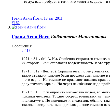
что дух ваш пребудет с теми, кто живет в сердце, – и
Грани Агни Йоги
,
13 авг 2011
#162
Грани Агни Йоги
Библиотека Манвантары
Сообщения:
2.417
1971 г. 811. (М. А. Й.). Особенно стараются темные,
их стороне. Ею и стараются воздействовать. В это тр
1971 г. 812. (Дек. 26). Спрашиваете, почему жизнь с
тяжко страдали, многие были преследуемы, многие в 
– это верно. Но темные не признают никаких правил
допустимого кармой. Но через неизбежное надо прой
1971 г. 813. Если опросить множество людей, то мож
психики человека. Трудно сосредоточиваться на чем
индивидуума. По причинам и следствия, обычно таки
тяжкими воздействиями идет завершение темного век