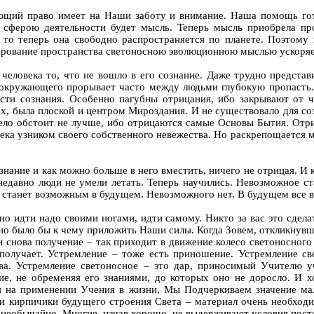
ающий право имеет на Наши заботу и внимание. Наша помощь гот
ферою деятельности будет мысль. Теперь мысль приобрела про
 то теперь она свободно распространяется по планете. Поэтому
ирование пространства светоносною эволюционною мыслью ускоряе
ля человека то, что не вошло в его сознание. Даже трудно предста
 окружающего прорывает часто между людьми глубокую пропасть. 
и сознания. Особенно пагубны отрицания, ибо закрывают от чел
ах, была плоской и центром Мироздания. И не существовало для соз
дело обстоит не лучше, ибо отрицаются самые Основы Бытия. Отр
ека узником своего собственного невежества. Но раскрепощается м
сознание и как можно больше в него вместить, ничего не отрицая. И
е недавно люди не умели летать. Теперь научились. Невозможное 
 станет возможным в будущем. Невозможного нет. В будущем все в
, но идти надо своими ногами, идти самому. Никто за вас это сдел
но было бы к чему приложить Наши силы. Когда Зовем, откликнувши
 и снова получение – так приходит в движение колесо светоносно
олучает. Устремление – тоже есть приношение. Устремление све
ава. Устремление светоносное – это дар, приносимый Учителю у
ие, не обременяя его знаниями, до которых оно не доросло. И х
вая на применении Учения в жизни, Мы Подчеркиваем значение м
и кирпичики будущего строения Света – материал очень необходим
 необычайно. Многие, начав хорошо, не выдерживают условия посто