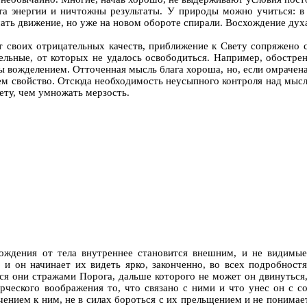
та энергии и ничтожны результаты. У природы можно учиться: в
чать движение, но уже на новом обороте спирали. Восхождение дух
 от своих отрицательных качеств, приближение к Свету сопряжено 
ельные, от которых не удалось освободиться. Например, обостре
ы вожделением. Отточенная мысль блага хороша, но, если омрачена
нем свойство. Отсюда необходимость неусыпного контроля над мыс
ету, чем умножать мерзость.
бождения от тела внутреннее становится внешним, и не видимы
 и он начинает их видеть ярко, законченно, во всех подробност
тся они стражами Порога, дальше которого не может он двинуться,
рческого воображения то, что связано с ними и что унес он с 
лечением к ним, не в силах бороться с их прельщением и не пони