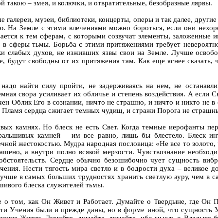
й такою – змея, и колючки, и отвратительные, безобразные лярвы.
ые галереи, музеи, библиотеки, концерты, оперы и так далее, друг
ию. На Земле с этими влечениями можно бороться, если они нехо
ается к тем сферам, с которыми созвучат элементы, заложенные 
 в сферы тьмы. Борьба с этими притяжениями требует невероятно
ки слабых духов, не изживших язвы свои на Земле. Лучше освобо
е, будут свободны от их притяжения там. Как еще яснее сказать, 
 надо найти силу пройти, не задерживаясь на нем, не останавл
ая свора усиливает их обличье и степень воздействия. А если Св
чен Облик Его в сознании, ничто не страшно, и ничто и никто не в
н. Пламя сердца сжигает темных чудищ, и стражи Порога не страшн
ьшивых камнях. Но блеск не есть Свет. Когда темные иерофанты п
фальшивых камней – им все равно, лишь бы блестело. Блеск ин
ечной жестокостью. Мудра народная пословица: «Не все то золото,
ашено, а внутри полно всякой мерзости. Чувствознание необходи
обстоятельств. Сердце обычно безошибочно чует сущность виб
чения. Нести тягость мира светло и в бодрости духа – великое д
Лучше в самых больших трудностях хранить светлую ауру, чем в с
ьшивого блеска служителей тьмы.
те о том, как Он Живет и Работает. Думайте о Твердыне, где Он
сти Учения были и прежде даны, но в форме иной, что сущность 
чение Жизни. Думайте, думайте, думайте, ибо мысль о Владыке б