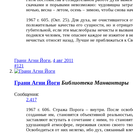
скачками и порывами невозможно: чудовищна затра
ночью, весна – летом, осень – зимою, чтобы снова на
1967 г. 605. (Окт. 25). Для духа, не очистившегося
положительные качества его сущности, но и отрицат
губительной, если эти мыслеобразы нечисты и вызван
поднялся человек, тем опаснее каждое не изжитое в 
нечистых относят назад. Лучше не приближаться к Св
Грани Агни Йоги
,
4 авг 2011
#121
Грани Агни Йоги
Библиотека Манвантары
Сообщения:
2.417
1967 г. 606. Стража Порога – внутри. После осво
созданные им, становятся объективной реальностью,
заставляют вступать в сочетание с ними, то становя
удушающей атмосфере, переживая силою своего тво
Освободиться от них нелегко, ибо дух, связанный в