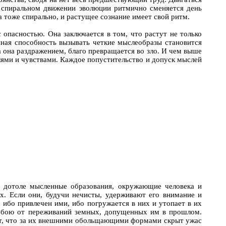
 спиральном движении эволюции ритмично сменяется день
а тоже спирально, и растущее сознание имеет свой ритм.
с опасностью. Она заключается в том, что растут не только
нная способность вызывать четкие мыслеобразы становится
 она раздражением, благо превращается во зло. И чем выше
лями и чувствами. Каждое попустительство и допуск мыслей
е дотоле мысленные образования, окружающие человека и
ях. Если они, будучи нечисты, удерживают его внимание и
 ибо привлечен ими, ибо погружается в них и утопает в их
собою от переживаний земных, допущенных им в прошлом.
мает, что за их внешними обольщающими формами скрыт ужас