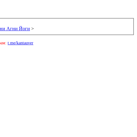
ани Агни Йоги
>
рам:
t.me/kantauver