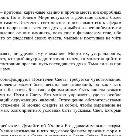
ие – притоны, картежные казино и прочие места низкопробных
роши. Но в Тонком Мире вступают в действие законы более
им самим. Элементы светоносные притягивают его к сферам
го напряжения всех сил духа, и выйти из нее победителем
ждение от них начинать, пока еще в физическом теле, ибо
что от следствий своих чувств, мыслей и поступков не уйти
иваясь, не уделяя ему внимания. Много их, устрашающих,
ет, который внутри, достаточно силен, то может подойти и
 состоянии пресечь путь восходящего духа. Тьма сильна при
ы ему.
ерсонифицируют Носителей Света, требуется чувствознание,
теллекта может быть весьма впечатляющий, но как часто
 что блестит». Блестящая форма может быть лишена всякого
мо на Пути к Свету. Его можно упражнять, уделяя особое
раций окружающих явлений. Отягощение обстоятельствами
остижение. И можно следить за собой, чтобы омрачение не
амых благоприятных условиях быть тусклым. Свет, который
 Пребывает. Думайте об Учении Его, даваемом ныне людям.
Учения неизменна и что под своеобразием прежних форм и
удет мыслью о Свете и касанием к Свету. Образ Владыки в