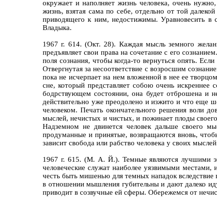
окружает и наполняет жизнь человека, очень нужно,
жизнь, взятая сама по себе, отдельно от той далеко
приводящего к ним, недостижимы. Уравновесить в с
Владыка.
1967 г. 614. (Окт. 28). Каждая мысль земного жела
предъявляет свои права на сочетание с его сознание
поля сознания, чтобы когда-то вернуться опять. Есл
Отвергнутая за несоответствие с возросшим сознанием
пока не исчерпает на нем вложенной в нее ее творцо
сне, который представляет собою очень искреннее 
бодрствующем состоянии, она будет отброшена и не 
действительно уже преодолено и изжито и что еще ше
человеком. Печать окончательного решения воли до
мыслей, нечистых и чистых, и пожинает плоды своег
Надземном не двинется человек дальше своего мыс
продуманные и принятые, возвращаются вновь, чтобы
зависит свобода или рабство человека у своих мыслей
1967 г. 615. (М. А. Й.). Темные являются лучшими 
человеческие служат наиболее уязвимыми местами, и 
честь быть мишенью для темных нападок вследствие пя
в отношении мышления губительны и дают далеко иду
приводит в созвучные ей сферы. Обережемся от нечи