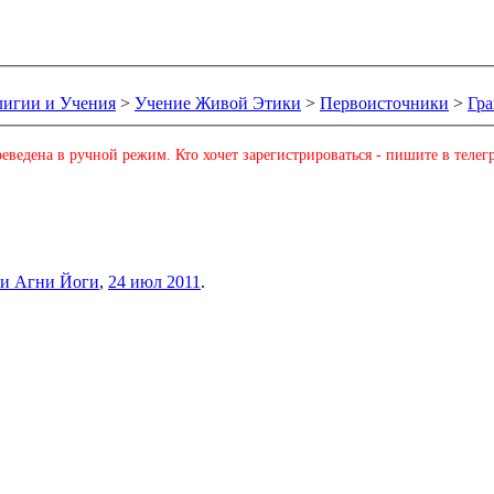
лигии и Учения
>
Учение Живой Этики
>
Первоисточники
>
Гр
еведена в ручной режим. Кто хочет зарегистрироваться - пишите в телег
ни Агни Йоги
,
24 июл 2011
.