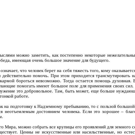
 мыслями можно заметить, как постепенно некоторые нежелательны
обеда, имеющая очень большое значение для будущего.
ь означает, что человек берет на себя тяжесть того, кому оказыва
бы действительно помочь. При этом приходится трансмутировать н
с кармой бороться невозможно. Тогда остается помощь духовная.
лающие помогать имеют большое поле для применения своих сил. И
ужение это добровольное. Там, быть может, еще больше нуждающи
тонкой работе.
 как на подготовку к Надземному пребыванию, то с пользой большо
я неотъемлемым достоянием человека. Если это хорошее – благо
м.
ого Мира, можно собрать все крупицы его проявлений для земного со
ествует. Ценны не искусственные или насильственные, но естес