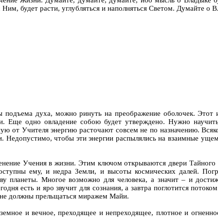
с Ним, будет расти, углубляться и наполняться Светом. Думайте о В
ы подъема духа, можно ринуть на преображение оболочек. Этот и
ми. Еще одно овладение собою будет утверждено. Нужно научить
ную от Учителя энергию расточают совсем не по назначению. Всяк
и. Недопустимо, чтобы эти энергии распылялись на взаимные ущем
рименение Учения в жизни. Этим ключом открываются двери Тайного
доступны ему, и недра Земли, и высоты космических далей. Пог
ву планеты. Многое возможно для человека, а значит – и дост
одня есть и яро звучит для сознания, а завтра поглотится потоко
 не должны прельщаться миражем Майи.
и земное и вечное, преходящее и непреходящее, плотное и огненно