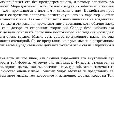
но приблизят его без преждевременного, и потому опасного, ра
нкого Мира довольно часты, только следует их заботливо и внимат
, хотя проявляются в плотном и связаны с ним. Воздействие прос
оваться чуткости аппарата, регистрирующего их характер и степ
ельности к ним. Так же обращается мало внимания на воздействи
т, только и эти касания пролетают мимо сознания, хотя обычно вле
не ее и дозоре от сторонних вторжений. Сердце безошибочно ск
к должен сохранять состояние постоянного наблюдения исследова
ти очень трудно. Мысль есть существо духовного плана, но она 
вится очевидной. Яркое представление в уме мысли о разрезанном л
жит весьма убедительным доказательством этой связи. Окружены 
века есть не что иное, как символ выражения его внутренней с
ости той формы, которую она выражает. Чуткость открывает две
ов одного цвета, скажем, зеленого, там, где обыватель замечает т
Искусство очень близко Тонкому Миру. Можете ли представить се
 Чем ярче мысль, тем красочнее и жизненнее форма. Красоты То