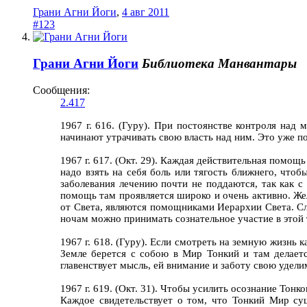
Грани Агни Йоги
,
4 авг 2011
#123
Грани Агни Йоги
Библиотека Манвантары
Сообщения:
2.417
1967 г. 616. (Гуру). При постоянстве контроля над
начинают утрачивать свою власть над ним. Это уже п
1967 г. 617. (Окт. 29). Каждая действительная помощ
надо взять на себя боль или тягость ближнего, что
заболевания лечению почти не поддаются, так как 
помощь там проявляется широко и очень активно. Же
от Света, являются помощниками Иерархии Света. Сл
ночам можно принимать сознательное участие в этой 
1967 г. 618. (Гуру). Если смотреть на земную жизнь
Земле берется с собою в Мир Тонкий и там делаетс
главенствует мысль, ей внимание и заботу свою удели
1967 г. 619. (Окт. 31). Чтобы усилить осознание Тонк
Каждое свидетельствует о том, что Тонкий Мир сущ