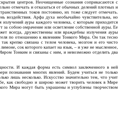
скрытия центров. Неочищенные сознания соприкасаются с
ельно отмечать и отказаться от обычных делений плотных и
транственных токов постоянно, их тоже следует отмечать.
ень воздействия. Арфа духа необычайно чувствительна, но
я излучений ауры каждого человека, с которым приходится
кут за собою омрачение или осветление собственной ауры. Ее
ажет всегда, дружественны или враждебны излучения ауры
теля по отношению к явлениям Тонкого Мира. Он так тесно
так крепко связана с телом человека, мозгом и его чисто
имоне, сок которого капает на язык, – и уже не мысленное,
Миром Тонким и связаны с ним, и невозможно отделить два
ущности. И каждая форма есть символ заключенного в ней
ри познавания многих явлений. Будем учиться не только
олько лишь несколько. Искусство значительно тем, что учит
бе, как свободно и широко может творить человек в Мире
нкого Мира могут быть украшены и углублены творчеством