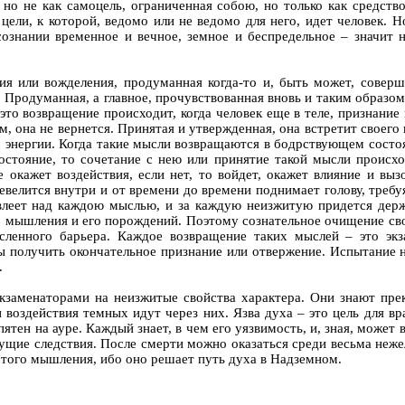
 но не как самоцель, ограниченная собою, но только как средств
й цели, к которой, ведомо или не ведомо для него, идет человек. 
ознании временное и вечное, земное и беспредельное – значит н
ния или вожделения, продуманная когда-то и, быть может, совер
м. Продуманная, а главное, прочувствованная вновь и таким образо
и это возвращение происходит, когда человек еще в теле, признани
, она не вернется. Принятая и утвержденная, она встретит своего 
м энергии. Когда такие мысли возвращаются в бодрствующем состоя
состояние, то сочетание с нею или принятие такой мысли происх
окажет воздействия, если нет, то войдет, окажет влияние и выз
велится внутри и от времени до времени поднимает голову, требуя
влеет над каждою мыслью, и за каждую неизжитую придется держа
о мышления и его порождений. Поэтому сознательное очищение сво
ленного барьера. Каждое возвращение таких мыслей – это экз
 получить окончательное признание или отвержение. Испытание на
.
экзаменаторами на неизжитые свойства характера. Они знают пре
воздействия темных идут через них. Язва духа – это цель для вра
тен на ауре. Каждый знает, в чем его уязвимость, и, зная, может 
щие следствия. После смерти можно оказаться среди весьма нежел
стого мышления, ибо оно решает путь духа в Надземном.