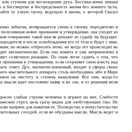
о или ступени для восхождения духа. Бессмысленна земная
Но и бессмертие и беспредельность жизни без земного пути,
айти ту узкую тропу, ведущую в жизнь, о которой Сказал
шенно забытая, возвращается снова к своему породителю и
м получившая новое признание и утверждение, она уходит из
е или отвержение такой мысли решают ее судьбу на будущее.
породителя и после освобождения его от тела и будет с ним,
нии, их можно отбросить легко, но когда это происходит во
одит автоматически. Если она изжита и уже неприемлема в
овет созвучную реакцию. По снам легче судить о том, что
 признания и утверждения, если сохраняет свою власть над
ть ответ. Дух, магнитно-влекомый, входит в сферы своих
его мыслительного аппарата столь необходимо, ибо в Мире
амен на чистоту и степень мышления. Все они, когда-то
 мысли идет постоянно наяву и во сне, и от решения воли
красно слабые струны человека и играют на них. Слабости
жеских стрел, цель сразу видна для злобствующих глаз. Не
волю напрячь для изжития ее. Потворство и попустительство
ательных соседей, если не обузданы мысли. Мысль ведет и