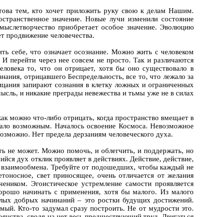
ова тем, кто хочет приложить руку свою к делам Нашим.
странственное значение. Новые лучи изменили состояние
 мыслетворчество приобретает особое значение. Эволюцию
т продвижение человечества.
вить себе, что означает осознание. Можно жить с человеком
И перейти через нее совсем не просто. Так и различаются
овека то, что он отрицает, хотя бы оно существовало в
нания, отрицавшего Беспредельность, все то, что лежало за
ицания запирают сознания в клетку ложных и ограниченных
ысль, и никакие преграды невежества и тьмы уже не в силах
 как можно что-либо отрицать, когда пространство вмещает в
стало возможным. Началось освоение Космоса. Невозможное
озможно. Нет предела дерзаниям человеческого духа.
ать не может. Можно помочь, и облегчить, и поддержать, но
йся дух отклик проявляет в действиях. Действие, действие,
го взаимообмена. Требуйте от подошедших, чтобы каждый не
тоносное, свет приносящее, очень отличается от желания
чеником. Эгоистическое устремление самости проявляется
орошо начинать с применения, хотя бы малого. Из малого
алых добрых начинаний – это ростки будущих достижений.
ый. Кто-то задумал сразу построить. Не от мудрости это.
янства, сводя на нет весь предшествующий труд. Двигаться