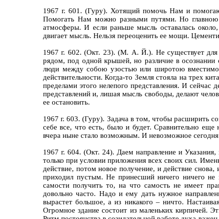
1967 г. 601. (Гуру). Хотящий помочь Нам и помог
Помогать Нам можно разными путями. Но главною с
атмосферы. И если раньше мысль оставалась около,
двигает мысль. Нельзя переоценить ее мощи. Цемент
1967 г. 602. (Окт. 23). (М. А. Й.). Не существует д
рядом, под одной крышей, но различие в осознании
люди между собою узостью или широтою вместимост
действительности. Когда-то Земля стояла на трех кит
пределами этого нелепого представления. И сейчас 
представлений и, лишая мысль свободы, делают челов
ее остановить.
1967 г. 603. (Гуру). Задача в том, чтобы расширить 
себе все, что есть, было и будет. Сравнительно ещ
вчера ныне стало возможным. И невозможное сегодня
1967 г. 604. (Окт. 24). Даем направление и Указания
только при условии приложения всех своих сил. Имен
действие, потом новое получение, и действие снова,
приходил пустым. Не принесший ничего ничего не п
самости получить то, на что самость не имеет пр
довольно часто. Надо и ему дать нужное направлен
вырастет большое, а из никакого – ничто. Настаи
Огромное здание состоит из маленьких кирпичей. Эт
Ритм постоянства в созидательной работе духа важен