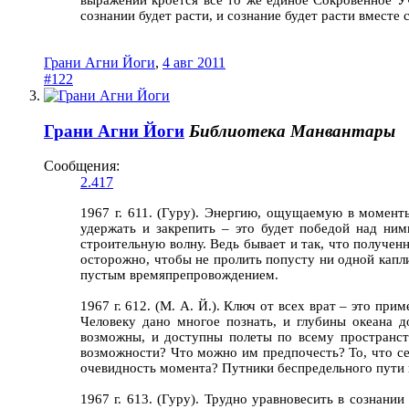
сознании будет расти, и сознание будет расти вместе 
Грани Агни Йоги
,
4 авг 2011
#122
Грани Агни Йоги
Библиотека Манвантары
Сообщения:
2.417
1967 г. 611. (Гуру). Энергию, ощущаемую в момент
удержать и закрепить – это будет победой над ни
строительную волну. Ведь бывает и так, что получен
осторожно, чтобы не пролить попусту ни одной капл
пустым времяпрепровождением.
1967 г. 612. (М. А. Й.). Ключ от всех врат – это п
Человеку дано многое познать, и глубины океана 
возможны, и доступны полеты по всему пространст
возможности? Что можно им предпочесть? То, что сег
очевидность момента? Путники беспредельного пути
1967 г. 613. (Гуру). Трудно уравновесить в сознани