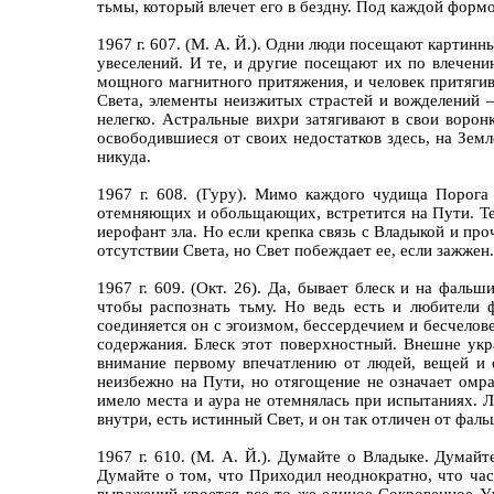
тьмы, который влечет его в бездну. Под каждой формо
1967 г. 607. (М. А. Й.). Одни люди посещают картинн
увеселений. И те, и другие посещают их по влечен
мощного магнитного притяжения, и человек притягив
Света, элементы неизжитых страстей и вожделений –
нелегко. Астральные вихри затягивают в свои ворон
освободившиеся от своих недостатков здесь, на Земл
никуда.
1967 г. 608. (Гуру). Мимо каждого чудища Порога
отемняющих и обольщающих, встретится на Пути. Темн
иерофант зла. Но если крепка связь с Владыкой и про
отсутствии Света, но Свет побеждает ее, если зажже
1967 г. 609. (Окт. 26). Да, бывает блеск и на фал
чтобы распознать тьму. Но ведь есть и любители 
соединяется он с эгоизмом, бессердечием и бесчелов
содержания. Блеск этот поверхностный. Внешне укр
внимание первому впечатлению от людей, вещей и 
неизбежно на Пути, но отягощение не означает омра
имело места и аура не отемнялась при испытаниях. 
внутри, есть истинный Свет, и он так отличен от фал
1967 г. 610. (М. А. Й.). Думайте о Владыке. Думай
Думайте о том, что Приходил неоднократно, что ча
выражений кроется все то же единое Сокровенное У