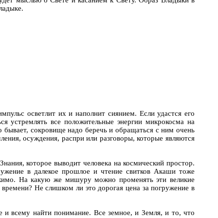
ладыке.
мпульс осветлит их и наполнит сиянием. Если удастся его
ся устремлять все положительные энергии микрокосма на
о бывает, сокровище надо беречь и обращаться с ним очень
ления, осуждения, распри или разговоры, которые являются
 Знания, которое выводит человека на космический простор.
ружение в далекое прошлое и чтение свитков Акаши тоже
ижимо. На какую же мишуру можно променять эти великие
м времени? Не слишком ли это дорогая цена за погружение в
е и всему найти понимание. Все земное, и Земля, и то, что