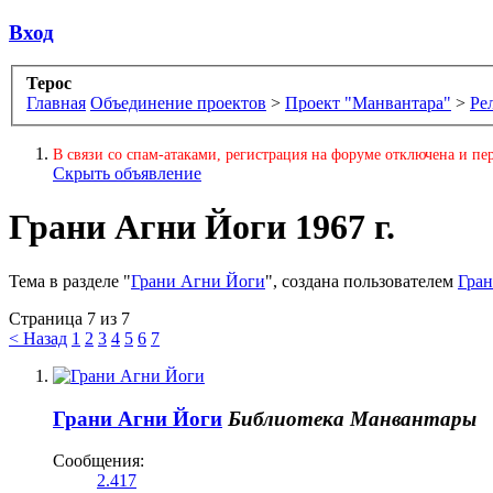
Вход
Терос
Главная
Объединение проектов
>
Проект "Манвантара"
>
Ре
В связи со спам-атаками, регистрация на форуме отключена и пер
Скрыть объявление
Грани Агни Йоги 1967 г.
Тема в разделе "
Грани Агни Йоги
", создана пользователем
Гра
Страница 7 из 7
< Назад
1
2
3
4
5
6
7
Грани Агни Йоги
Библиотека Манвантары
Сообщения:
2.417