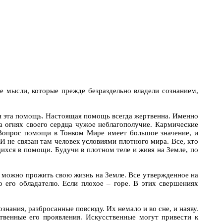
е мысли, которые прежде безраздельно владели сознанием,
ется эта помощь. Настоящая помощь всегда жертвенна. Именно
а огнях своего сердца чужое неблагополучие. Кармические
 Вопрос помощи в Тонком Мире имеет большое значение, и
 не связан там человек условиями плотного мира. Все, кто
хся в помощи. Будучи в плотном теле и живя на Земле, по
й можно прожить свою жизнь на Земле. Все утвержденное на
 его обладателю. Если плохое – горе. В этих свершениях
знания, разбросанные повсюду. Их немало и во сне, и наяву.
твенные его проявления. Искусственные могут привести к