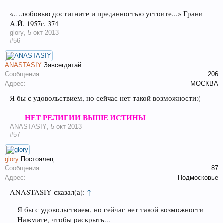
«…любовью достигните и преданностью устоите...» Грани
А.Й. 1957г. 374
glory
,
5 окт 2013
#56
ANASTASIY
Завсегдатай
Сообщения:
206
Адрес:
МОСКВА
Я бы с удовольствием, но сейчас нет такой возможности:(
НЕТ РЕЛИГИИ ВЫШЕ ИСТИНЫ
ANASTASIY
,
5 окт 2013
#57
glory
Постоялец
Сообщения:
87
Адрес:
Подмосковье
ANASTASIY сказал(а):
↑
Я бы с удовольствием, но сейчас нет такой возможности
Нажмите, чтобы раскрыть...