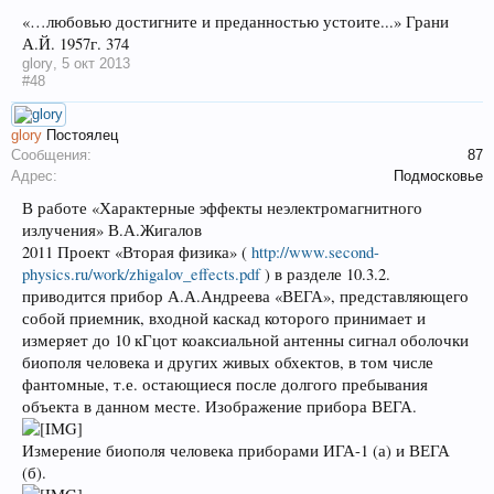
«…любовью достигните и преданностью устоите...» Грани
А.Й. 1957г. 374
glory
,
5 окт 2013
#48
glory
Постоялец
Сообщения:
87
Адрес:
Подмосковье
В работе «Характерные эффекты неэлектромагнитного
излучения» В.А.Жигалов
2011 Проект «Вторая физика» (
http://www.second-
physics.ru/work/zhigalov_effects.pdf
) в разделе 10.3.2.
приводится прибор А.А.Андреева «ВЕГА», представляющего
собой приемник, входной каскад которого принимает и
измеряет до 10 кГцот коаксиальной антенны сигнал оболочки
биополя человека и других живых обхектов, в том числе
фантомные, т.е. остающиеся после долгого пребывания
объекта в данном месте. Изображение прибора ВЕГА.
Измерение биополя человека приборами ИГА-1 (а) и ВЕГА
(б).