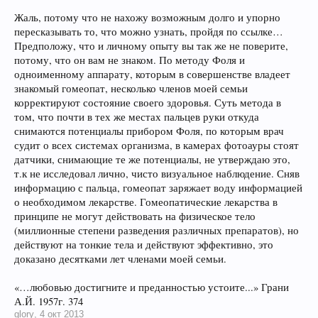
Жаль, потому что не нахожу возможным долго и упорно
пересказывать то, что можно узнать, пройдя по ссылке…
Предположу, что и личному опыту вы так же не поверите,
потому, что он вам не знаком. По методу Фоля и
одноименному аппарату, которым в совершенстве владеет
знакомый гомеопат, несколько членов моей семьи
корректируют состояние своего здоровья. Суть метода в
том, что почти в тех же местах пальцев руки откуда
снимаются потенциалы прибором Фоля, по которым врач
судит о всех системах организма, в камерах фотоауры стоят
датчики, снимающие те же потенциалы, не утверждаю это,
т.к не исследовал лично, чисто визуальное наблюдение. Сняв
информацию с пальца, гомеопат заряжает воду информацией
о необходимом лекарстве. Гомеопатические лекарства в
принципе не могут действовать на физическое тело
(миллионные степени разведения различных препаратов), но
действуют на тонкие тела и действуют эффективно, это
доказано десятками лет членами моей семьи.
«…любовью достигните и преданностью устоите...» Грани
А.Й. 1957г. 374
glory
,
4 окт 2013