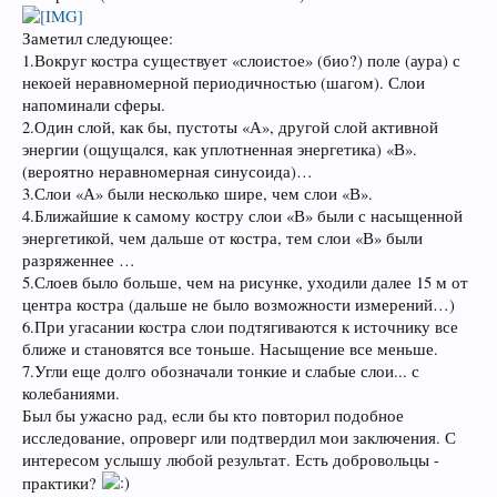
Заметил следующее:
1.Вокруг костра существует «слоистое» (био?) поле (аура) с
некоей неравномерной периодичностью (шагом). Слои
напоминали сферы.
2.Один слой, как бы, пустоты «А», другой слой активной
энергии (ощущался, как уплотненная энергетика) «В».
(вероятно неравномерная синусоида)…
3.Слои «А» были несколько шире, чем слои «В».
4.Ближайшие к самому костру слои «В» были с насыщенной
энергетикой, чем дальше от костра, тем слои «В» были
разряженнее …
5.Слоев было больше, чем на рисунке, уходили далее 15 м от
центра костра (дальше не было возможности измерений…)
6.При угасании костра слои подтягиваются к источнику все
ближе и становятся все тоньше. Насыщение все меньше.
7.Угли еще долго обозначали тонкие и слабые слои... с
колебаниями.
Был бы ужасно рад, если бы кто повторил подобное
исследование, опроверг или подтвердил мои заключения. С
интересом услышу любой результат. Есть добровольцы -
практики?