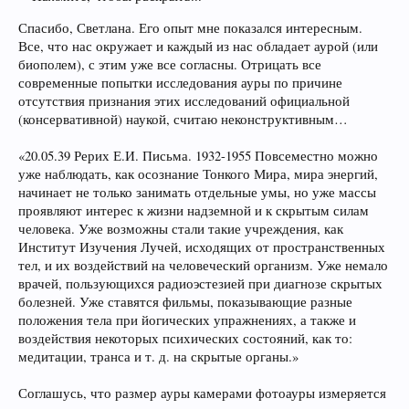
Спасибо, Светлана. Его опыт мне показался интересным.
Все, что нас окружает и каждый из нас обладает аурой (или
биополем), с этим уже все согласны. Отрицать все
современные попытки исследования ауры по причине
отсутствия признания этих исследований официальной
(консервативной) наукой, считаю неконструктивным…
«20.05.39 Рерих Е.И. Письма. 1932-1955 Повсеместно можно
уже наблюдать, как осознание Тонкого Мира, мира энергий,
начинает не только занимать отдельные умы, но уже массы
проявляют интерес к жизни надземной и к скрытым силам
человека. Уже возможны стали такие учреждения, как
Институт Изучения Лучей, исходящих от пространственных
тел, и их воздействий на человеческий организм. Уже немало
врачей, пользующихся радиоэстезией при диагнозе скрытых
болезней. Уже ставятся фильмы, показывающие разные
положения тела при йогических упражнениях, а также и
воздействия некоторых психических состояний, как то:
медитации, транса и т. д. на скрытые органы.»
Соглашусь, что размер ауры камерами фотоауры измеряется