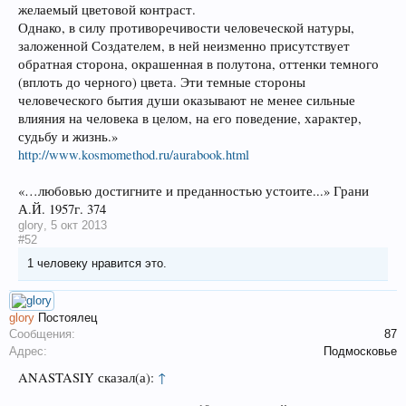
желаемый цветовой контраст.
Однако, в силу противоречивости человеческой натуры,
заложенной Создателем, в ней неизменно присутствует
обратная сторона, окрашенная в полутона, оттенки темного
(вплоть до черного) цвета. Эти темные стороны
человеческого бытия души оказывают не менее сильные
влияния на человека в целом, на его поведение, характер,
судьбу и жизнь.»
http://www.kosmomethod.ru/aurabook.html
«…любовью достигните и преданностью устоите...» Грани
А.Й. 1957г. 374
glory
,
5 окт 2013
#52
1 человеку нравится это.
glory
Постоялец
Сообщения:
87
Адрес:
Подмосковье
ANASTASIY сказал(а):
↑