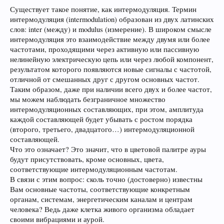
Существует такое понятие, как интермодуляция. Термин
интермодуляция (intermodulation) образован из двух латинских
слов: inter (между) и modulus (измерение). В широком смысле
интермодуляция это взаимодействие между двумя или более
частотами, проходящими через активную или пассивную
нелинейную электрическую цепь или через любой компонент,
результатом которого появляются новые сигналы с частотой,
отличной от смешанных друг с другом основных частот.
Таким образом, даже при наличии всего двух и более частот,
мы можем наблюдать безграничное множество
интермодуляционных составляющих, при этом, амплитуда
каждой составляющей будет убывать с ростом порядка
(второго, третьего, двадцатого…) интермодуляционной
составляющей.
Что это означает? Это значит, что в цветовой палитре ауры
будут присутствовать, кроме основных, цвета,
соответствующие интермодуляционным частотам.
В связи с этим вопрос: сколь точно (достоверно) известны
Вам основные частоты, соответствующие конкретным
органам, системам, энергетическим каналам и центрам
человека? Ведь даже клетка живого организма обладает
своими вибрациями и аурой.