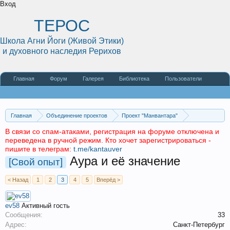
Вход
ТЕРОС
Школа Агни Йоги (Живой Этики)
и духовного наследия Рерихов
Главная
Форум
Галерея
Библиотека
Пользователи
Наши статьи
О сайте
Главная
Объединение проектов
Проект "Манвантара"
Общие разделы
Эзотерика
Ясновидение
В связи со спам-атаками, регистрация на форуме отключена и
переведена в ручной режим. Кто хочет зарегистрироваться -
пишите в телеграм:
t.me/kantauver
Аура и её значение
[Свой опыт]
< Назад
1
2
3
4
5
Вперёд >
ev58
Активный гость
Сообщения:
33
Адрес:
Санкт-Петербург