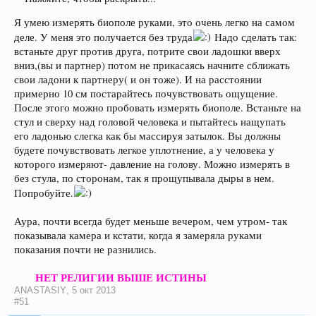
Я умею измерять биополе руками, это очень легко на самом
деле. У меня это получается без труда
Надо сделать так:
встаньте друг против друга, потрите свои ладошки вверх
вниз,(вы и партнер) потом не прикасаясь начните сближать
свои ладони к партнеру( и он тоже). И на расстоянии
примерно 10 см постарайтесь почувствовать ощущение.
После этого можно пробовать измерять биополе. Встаньте на
стул и сверху над головой человека и пытайтесь нащупать
его ладонью слегка как бы массируя затылок. Вы должны
будете почувствовать легкое уплотнение, а у человека у
которого измеряют- давление на голову. Можно измерять в
без стула, по сторонам, так я прощупывала дыры в нем.
Попробуйте.
Аура, почти всегда будет меньше вечером, чем утром- так
показывала камера и кстати, когда я замеряла руками
показания почти не разнились.
НЕТ РЕЛИГИИ ВЫШЕ ИСТИНЫ
ANASTASIY
,
5 окт 2013
#51