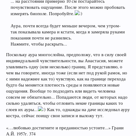
... на расстоянии примерно 10 см постарайтесь
почувствовать ощущение. После этого можно пробовать
измерять биополе. Попробуйте.
Аура, почти всегда будет меньше вечером, чем утром-
так показывала камера и кстати, когда я замеряла руками
показания почти не разнились.
Нажмите, чтобы раскрыть...
Поскольку аура многослойна, предположу, что в силу своей
индивидуальной чувствительности, вы Анастасия, можете
улавливать одну (или несколько) границ. Я представляю, о
чем вы говорите, иногда тоже (если нет под рукой рамок, но
с ними надежнее как то) чувствую, как на границе перехода
будто бы меняется плотность среды и появляются новые
ощущения. Вообще то подходить или видеть человека
совсем не обязательно... Попадаются люди, от которых надо
сильно удаляться, чтобы отловить некие границы каких то
слоев их ауры...
Как то, однажды на даче исследовал ауру
костра, сейчас поищу свои записи и выложу тут.
«…любовью достигните и преданностью устоите...» Грани
А.Й. 1957г. 374