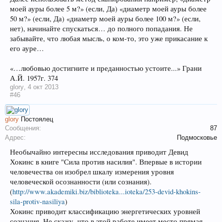
моей ауры более 5 м?» (если, Да) «диаметр моей ауры более
50 м?» (если, Да) «диаметр моей ауры более 100 м?» (если,
нет), начинайте спускаться… до полного попадания. Не
забывайте, что любая мысль, о ком-то, это уже прикасание к
его ауре…
«…любовью достигните и преданностью устоите...» Грани
А.Й. 1957г. 374
glory
,
4 окт 2013
#46
glory
Постоялец
Сообщения:
87
Адрес:
Подмосковье
Необычайно интересны исследования приводит Девид
Хокинс в книге "Сила против насилия". Впервые в истории
человечества он изобрел шкалу измерения уровня
человеческой осознанности (или сознания).
(
http://www.akademiki.biz/biblioteka...ioteka/253-devid-khokins-
sila-protiv-nasiliya
)
Хокинс приводит классификацию энергетических уровней
сознания. Не скажу, что в этой работе имеет место прямая