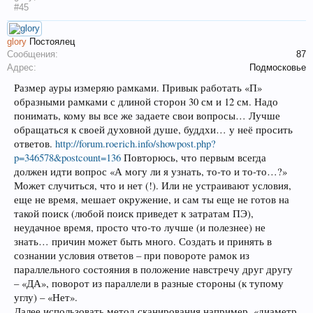
#45
glory
Постоялец
Сообщения:
87
Адрес:
Подмосковье
Размер ауры измеряю рамками. Привык работать «П»
образными рамками с длиной сторон 30 см и 12 см. Надо
понимать, кому вы все же задаете свои вопросы… Лучше
обращаться к своей духовной душе, буддхи… у неё просить
ответов.
http://forum.roerich.info/showpost.php?
p=346578&postcount=136
Повторюсь, что первым всегда
должен идти вопрос «А могу ли я узнать, то-то и то-то…?»
Может случиться, что и нет (!). Или не устраивают условия,
еще не время, мешает окружение, и сам ты еще не готов на
такой поиск (любой поиск приведет к затратам ПЭ),
неудачное время, просто что-то лучше (и полезнее) не
знать… причин может быть много. Создать и принять в
сознании условия ответов – при повороте рамок из
параллельного состояния в положение навстречу друг другу
– «ДА», поворот из параллели в разные стороны (к тупому
углу) – «Нет».
Далее использовать метод сканирования например, «диаметр