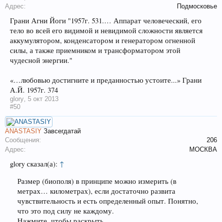
Адрес:
Подмосковье
Грани Агни Йоги "1957г. 531.… Аппарат человеческий, его
тело во всей его видимой и невидимой сложности является
аккумулятором, конденсатором и генератором огненной
силы, а также приемником и трансформатором этой
чудесной энергии."
«…любовью достигните и преданностью устоите...» Грани
А.Й. 1957г. 374
glory
,
5 окт 2013
#50
ANASTASIY
Завсегдатай
Сообщения:
206
Адрес:
МОСКВА
glory сказал(а):
↑
Размер (биополя) в принципе можно измерить (в
метрах… километрах), если достаточно развита
чувствительность и есть определенный опыт. Понятно,
что это под силу не каждому.
Нажмите, чтобы раскрыть...