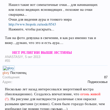
Нашел такие вот симпатичные очки... для начинающих
или плохо видящих ясновидящих , похожие на очки
сварщика...
Очки для видения ауры и тонкого мира
http://www.biopole.ru/node/8543
Нажмите, чтобы раскрыть...
Там на фото девушка в свечении, я как раз именно так и
вижу...думаю, что это и есть аура....
НЕТ РЕЛИГИИ ВЫШЕ ИСТИНЫ
ANASTASIY
,
5 окт 2013
#55
glory
Постоялец
Сообщения:
87
Адрес:
Подмосковье
Несколько лет назад интересовался энергетикой костра
(биолокационно). Создалось впечатление, что
огонь живой
(!)
. На рисунке для наглядности различные слои окрасил
разными цветами (условно). Слоев было гораздо больше, чем
изобразил (не помню точно сколько…)