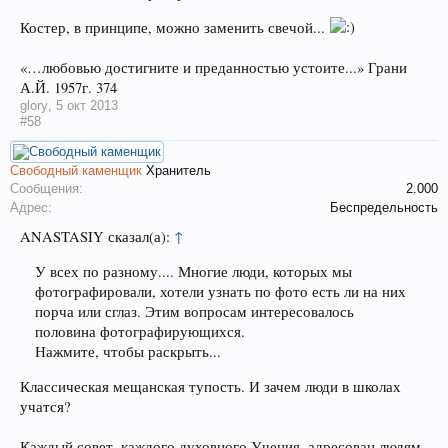
Костер, в принципе, можно заменить свечой...
«…любовью достигните и преданностью устоите...» Грани
А.Й. 1957г. 374
glory
,
5 окт 2013
#58
Свободный каменщик
Хранитель
Сообщения:
2.000
Адрес:
Беспредельность
ANASTASIY сказал(а):
↑
У всех по разному.... Многие люди, которых мы
фотографировали, хотели узнать по фото есть ли на них
порча или сглаз. Этим вопросам интересовалось
половина фотографирующихся.
Нажмите, чтобы раскрыть...
Классическая мещанская тупость. И зачем люди в школах
учатся?
Каждый совет, каждого духовного Учения, адресован людям