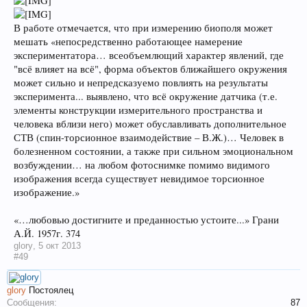
В работе отмечается, что при измерению биополя может
мешать «непосредственно работающее намерение
экспериментатора… всеобъемлющий характер явлений, где
"всё влияет на всё", форма объектов ближайшего окружения
может сильно и непредсказуемо повлиять на результаты
эксперимента... выявлено, что всё окружение датчика (т.е.
элементы конструкции измерительного пространства и
человека вблизи него) может обуславливать дополнительное
СТВ (спин-торсионное взаимодействие – В.Ж.)… Человек в
болезненном состоянии, а также при сильном эмоциональном
возбуждении… на любом фотоснимке помимо видимого
изображения всегда существует невидимое торсионное
изображение.»
«…любовью достигните и преданностью устоите...» Грани
А.Й. 1957г. 374
glory
,
5 окт 2013
#49
glory
Постоялец
Сообщения:
87