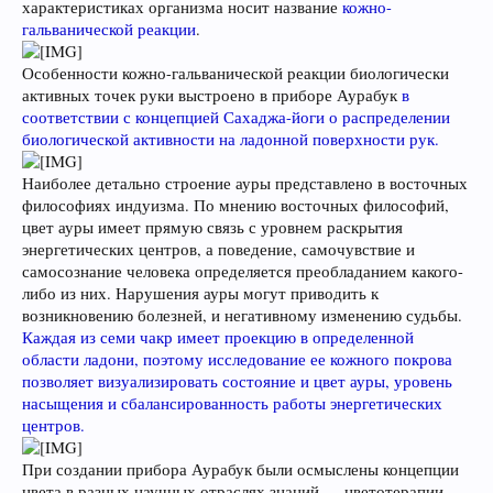
характеристиках организма носит название
кожно-
гальванической реакции
.
Особенности кожно-гальванической реакции биологически
активных точек руки выстроено в приборе Аурабук
в
соответствии с концепцией Сахаджа-йоги о распределении
биологической активности на ладонной поверхности рук.
Наиболее детально строение ауры представлено в восточных
философиях индуизма. По мнению восточных философий,
цвет ауры имеет прямую связь с уровнем раскрытия
энергетических центров, а поведение, самочувствие и
самосознание человека определяется преобладанием какого-
либо из них. Нарушения ауры могут приводить к
возникновению болезней, и негативному изменению судьбы.
Каждая из семи чакр имеет проекцию в определенной
области ладони, поэтому исследование ее кожного покрова
позволяет визуализировать состояние и цвет ауры, уровень
насыщения и сбалансированность работы энергетических
центров.
При создании прибора Аурабук были осмыслены концепции
цвета в разных научных отраслях знаний — цветотерапии,