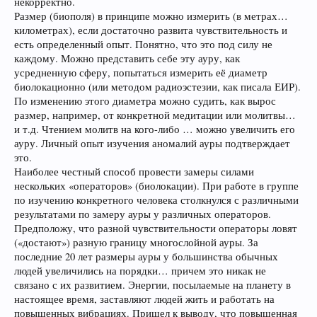
некорректно.
Размер (биополя) в принципе можно измерить (в метрах…
километрах), если достаточно развита чувствительность и
есть определенный опыт. Понятно, что это под силу не
каждому. Можно представить себе эту ауру, как
усредненную сферу, попытаться измерить её диаметр
биолокационно (или методом радиоэстезии, как писала ЕИР).
По изменению этого диаметра можно судить, как вырос
размер, например, от конкретной медитации или молитвы…
и т.д. Чтением молитв на кого-либо … можно увеличить его
ауру. Личный опыт изучения аномалий ауры подтверждает
это.
Наиболее честный способ провести замеры силами
нескольких «операторов» (биолокации). При работе в группе
по изучению конкретного человека столкнулся с различными
результатами по замеру ауры у различных операторов.
Предположу, что разной чувствительности операторы ловят
(«достают») разную границу многослойной ауры. За
последние 20 лет размеры ауры у большинства обычных
людей увеличились на порядки… причем это никак не
связано с их развитием. Энергии, посылаемые на планету в
настоящее время, заставляют людей жить и работать на
повышенных вибрациях. Пришел к выводу, что повышенная