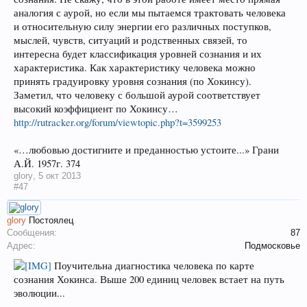
аналогия с аурой, но если мы пытаемся трактовать человека
и относительную силу энергии его различных поступков,
мыслей, чувств, ситуаций и родственных связей, то
интересна будет классификация уровней сознания и их
характеристика. Как характеристику человека можно
принять градуировку уровня сознания (по Хокинсу).
Заметил, что человеку с большой аурой соответствует
высокий коэффициент по Хокинсу…
http://rutracker.org/forum/viewtopic.php?t=3599253
«…любовью достигните и преданностью устоите...» Грани
А.Й. 1957г. 374
glory
,
5 окт 2013
#47
glory
Постоялец
Сообщения:
87
Адрес:
Подмосковье
Поучительна диагностика человека по карте
сознания Хокинса. Выше 200 единиц человек встает на путь
эволюции...