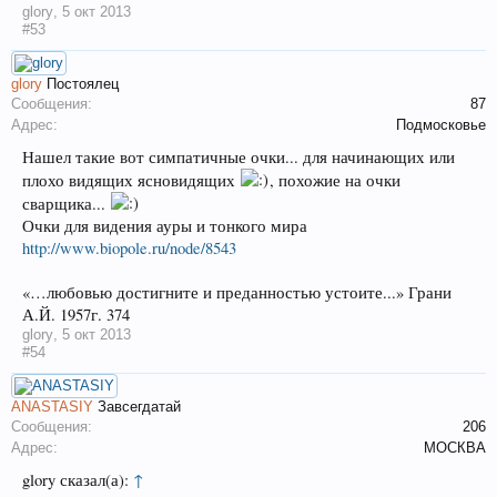
glory
,
5 окт 2013
#53
glory
Постоялец
Сообщения:
87
Адрес:
Подмосковье
Нашел такие вот симпатичные очки... для начинающих или
плохо видящих ясновидящих
, похожие на очки
сварщика...
Очки для видения ауры и тонкого мира
http://www.biopole.ru/node/8543
«…любовью достигните и преданностью устоите...» Грани
А.Й. 1957г. 374
glory
,
5 окт 2013
#54
ANASTASIY
Завсегдатай
Сообщения:
206
Адрес:
МОСКВА
glory сказал(а):
↑