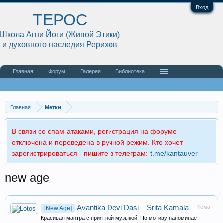
Вход
ТЕРОС
Школа Агни Йоги (Живой Этики)
и духовного наследия Рерихов
Главная
Форум
Галерея
Библиотека
Главная
Метки
В связи со спам-атаками, регистрация на форуме
отключена и переведена в ручной режим. Кто хочет
зарегистрироваться - пишите в телеграм:
t.me/kantauver
new age
Avantika Devi Dasi – Srita Kamala
Тема
[New Age]
Красивая мантра с приятной музыкой. По мотиву напоминает