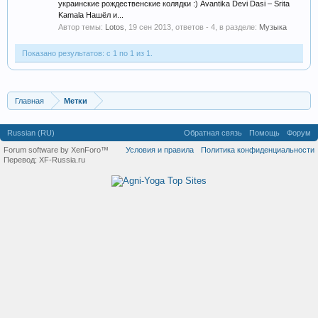
украинские рождественские колядки :) Avantika Devi Dasi – Srita
Kamala Нашёл и...
Автор темы:
Lotos
,
19 сен 2013
, ответов - 4, в разделе:
Музыка
Показано результатов: с 1 по 1 из 1.
Главная
Метки
Russian (RU)
Обратная связь
Помощь
Форум
Forum software by XenForo™
Условия и правила
Политика конфиденциальности
Перевод:
XF-Russia.ru