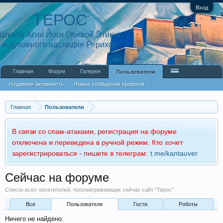
Вход
ТЕРОС
Школа Агни Йоги (Живой Этики)
и духовного наследия Рерихов
Главная
Форум
Галерея
Пользователи
Недавняя активность
Новые сообщения профиля
...
Главная
Пользователи
В связи со спам-атаками, регистрация на форуме
отключена и переведена в ручной режим. Кто хочет
зарегистрироваться - пишите в телеграм:
t.me/kantauver
Сейчас на форуме
Список всех посетителей, просматривающих сейчас сайт "Терос".
Все
Пользователи
Гости
Роботы
Ничего не найдено.