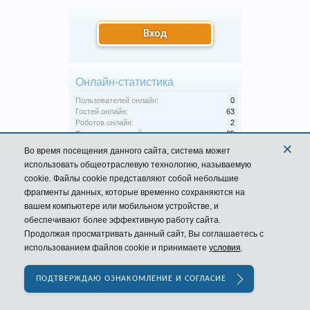
Вход
Онлайн-статистика
Пользователей онлайн:
0
Гостей онлайн:
63
Роботов онлайн:
2
Всего посетителей:
65
×
Общее число может включать скрытых
Во время посещения данного сайта,
система
может
пользователей.
использовать общеотраслевую технологию, называемую
cookie. Файлы cookie представляют собой небольшие
фрагменты данных, которые временно сохраняются на
Главная
Пользователи
вашем компьютере или мобильном устройстве, и
обеспечивают более эффективную работу сайта.
Russian (RU)
Обратная связь
Помощь
Форум
Продолжая просматривать данный сайт, Вы соглашаетесь с
Условия и правила
Политика конфиденциальности
использованием файлов cookie и принимаете
условия
.
ПОДТВЕРЖДАЮ ОЗНАКОМЛЕНИЕ И СОГЛАСИЕ