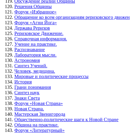
Обсуждение реалий Общины
Решения Общины
Форум «Избранное»
Обращение ко всем организациям рериховского движен
Форум «Агни Йога»
Держава Рерихов
Рериховское Движение.
Справочная информация.
Учение на практике.
Распознавание
Лаборатория мысли.
Астрономия
Синтез Учений.
Человек, медицина.
Мировые и политические процессы
История
Грани понимания
Синтез наук
Знаки Света
Форум «Новая Страна»
Новая Страна.
Мастерская Звенигорода
Общественно-политические шаги к Новой Стране
Община на практике.
Форум «Литературный»