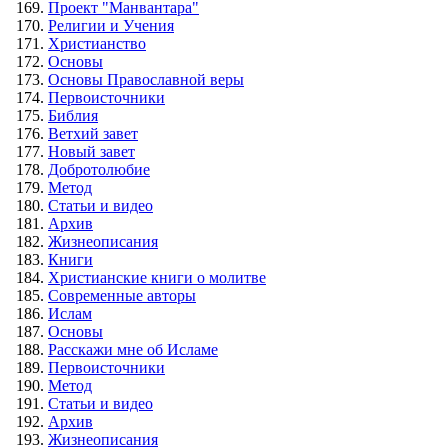
Проект "Манвантара"
Религии и Учения
Христианство
Основы
Основы Православной веры
Первоисточники
Библия
Ветхий завет
Новый завет
Добротолюбие
Метод
Статьи и видео
Архив
Жизнеописания
Книги
Христианские книги о молитве
Современные авторы
Ислам
Основы
Расскажи мне об Исламе
Первоисточники
Метод
Статьи и видео
Архив
Жизнеописания