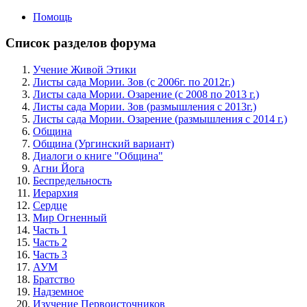
Помощь
Список разделов форума
Учение Живой Этики
Листы сада Мории. Зов (с 2006г. по 2012г.)
Листы сада Мории. Озарение (с 2008 по 2013 г.)
Листы сада Мории. Зов (размышления с 2013г.)
Листы сада Мории. Озарение (размышления с 2014 г.)
Община
Община (Ургинский вариант)
Диалоги о книге "Община"
Агни Йога
Беспредельность
Иерархия
Сердце
Мир Огненный
Часть 1
Часть 2
Часть 3
АУМ
Братство
Надземное
Изучение Первоисточников