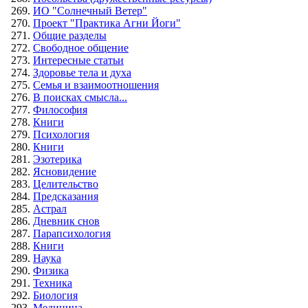
ИО "Солнечный Ветер"
Проект "Практика Агни Йоги"
Общие разделы
Свободное общение
Интересные статьи
Здоровье тела и духа
Семья и взаимоотношения
В поисках смысла...
Философия
Книги
Психология
Книги
Эзотерика
Ясновидение
Целительство
Предсказания
Астрал
Дневник снов
Парапсихология
Книги
Наука
Физика
Техника
Биология
Медицина