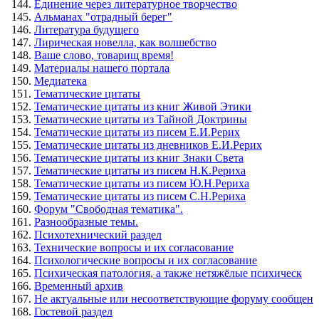
Единение через литературное творчество
Альманах "отрадный берег"
Литература будущего
Лирическая новелла, как волшебство
Ваше слово, товарищ время!
Материалы нашего портала
Медиатека
Тематические цитаты
Тематические цитаты из книг Живой Этики
Тематические цитаты из Тайной Доктрины
Тематические цитаты из писем Е.И.Рерих
Тематические цитаты из дневников Е.И.Рерих
Тематические цитаты из книг Знаки Света
Тематические цитаты из писем Н.К.Рериха
Тематические цитаты из писем Ю.Н.Рериха
Тематические цитаты из писем С.Н.Рериха
Форум "Свободная тематика".
Разнообразные темы.
Психотехнический раздел
Технические вопросы и их согласование
Психологические вопросы и их согласование
Психическая патология, а также нетяжёлые психическ
Временный архив
Не актуальные или несоответствующие форуму сообщен
Гостевой раздел