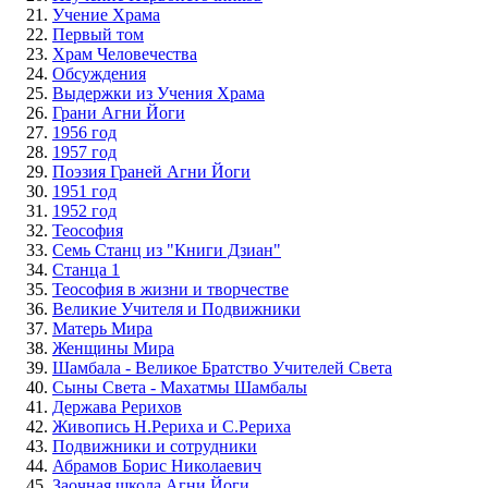
Учение Храма
Первый том
Храм Человечества
Обсуждения
Выдержки из Учения Храма
Грани Агни Йоги
1956 год
1957 год
Поэзия Граней Агни Йоги
1951 год
1952 год
Теософия
Семь Станц из "Книги Дзиан"
Станца 1
Теософия в жизни и творчестве
Великие Учителя и Подвижники
Матерь Мира
Женщины Мира
Шамбала - Великое Братство Учителей Света
Сыны Света - Махатмы Шамбалы
Держава Рерихов
Живопись Н.Рериха и С.Рериха
Подвижники и сотрудники
Абрамов Борис Николаевич
Заочная школа Агни Йоги