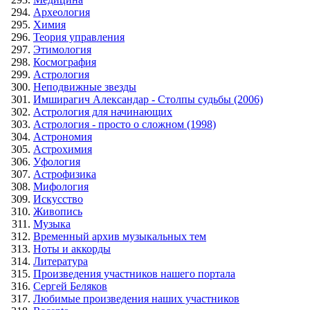
Археология
Химия
Теория управления
Этимология
Космография
Астрология
Неподвижные звезды
Имширагич Александар - Столпы судьбы (2006)
Астрология для начинающих
Астрология - просто о сложном (1998)
Астрономия
Астрохимия
Уфология
Астрофизика
Мифология
Искусство
Живопись
Музыка
Временный архив музыкальных тем
Ноты и аккорды
Литература
Произведения участников нашего портала
Сергей Беляков
Любимые произведения наших участников