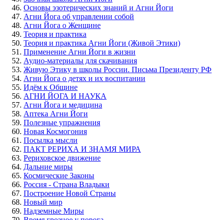
Основы эзотерических знаний и Агни Йоги
Агни Йога об управлении собой
Агни Йога о Женщине
Теория и практика
Теория и практика Агни Йоги (Живой Этики)
Применение Агни Йоги в жизни
Аудио-материалы для скачивания
Живую Этику в школы России. Письма Президенту РФ
Агни Йога о детях и их воспитании
Идём к Общине
АГНИ ЙОГА И НАУКА
Агни Йога и медицина
Аптека Агни Йоги
Полезные упражнения
Новая Космогония
Посылка мысли
ПАКТ РЕРИХА И ЗНАМЯ МИРА
Рериховское движение
Дальние миры
Космические Законы
Россия - Страна Владыки
Построение Новой Страны
Новый мир
Надземные Миры
Время грозное у порога