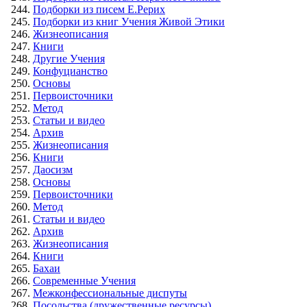
Подборки из писем Е.Рерих
Подборки из книг Учения Живой Этики
Жизнеописания
Книги
Другие Учения
Конфуцианство
Основы
Первоисточники
Метод
Статьи и видео
Архив
Жизнеописания
Книги
Даосизм
Основы
Первоисточники
Метод
Статьи и видео
Архив
Жизнеописания
Книги
Бахаи
Современные Учения
Межконфессиональные диспуты
Посольства (дружественные ресурсы)