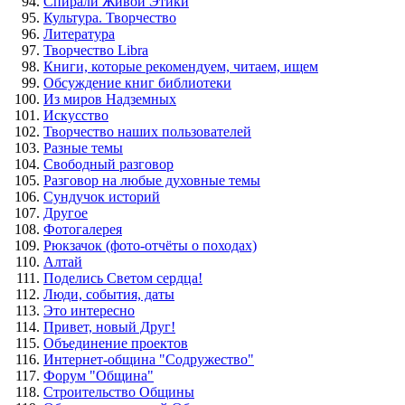
Спирали Живой Этики
Культура. Творчество
Литература
Творчество Libra
Книги, которые рекомендуем, читаем, ищем
Обсуждение книг библиотеки
Из миров Надземных
Искусство
Творчество наших пользователей
Разные темы
Свободный разговор
Разговор на любые духовные темы
Сундучок историй
Другое
Фотогалерея
Рюкзачок (фото-отчёты о походах)
Алтай
Поделись Светом сердца!
Люди, события, даты
Это интересно
Привет, новый Друг!
Объединение проектов
Интернет-община "Содружество"
Форум "Община"
Строительство Общины