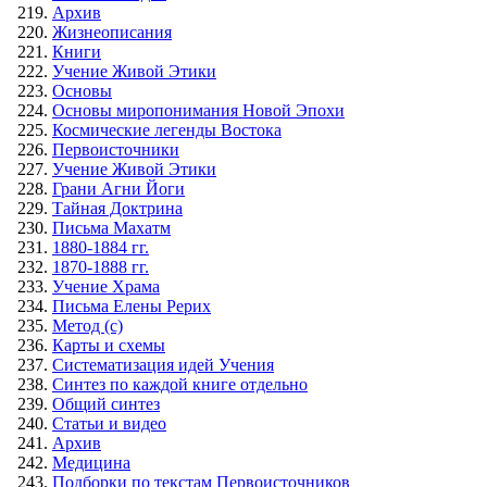
Архив
Жизнеописания
Книги
Учение Живой Этики
Основы
Основы миропонимания Новой Эпохи
Космические легенды Востока
Первоисточники
Учение Живой Этики
Грани Агни Йоги
Тайная Доктрина
Письма Махатм
1880-1884 гг.
1870-1888 гг.
Учение Храма
Письма Елены Рерих
Метод (с)
Карты и схемы
Систематизация идей Учения
Синтез по каждой книге отдельно
Общий синтез
Статьи и видео
Архив
Медицина
Подборки по текстам Первоисточников