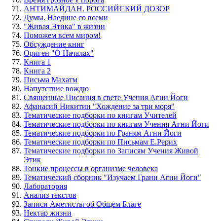
АНТИМАЙДАН. РОССИЙСКИЙ ДОЗОР
Думы. Наедине со всеми
"Живая Этика" в жизни
Поможем всем миром!
Обсуждение книг
Ориген "О Началах"
Книга 1
Книга 2
Письма Махатм
Напутствие вождю
Священные Писания в свете Учения Агни Йоги
Афанасий Никитин "Хождение за три моря"
Тематические подборки по книгам Учителей
Тематические подборки по книгам Учения Агни Йоги
Тематические подборки по Граням Агни Йоги
Тематические подборки по Письмам Е.Рерих
Тематические подборки по Записям Учения Живой
Этик
Тонкие процессы в организме человека
Тематический сборник "Изучаем Грани Агни Йоги"
Лаборатория
Анализ текстов
Записи Аметисты об Общем Благе
Нектар жизни