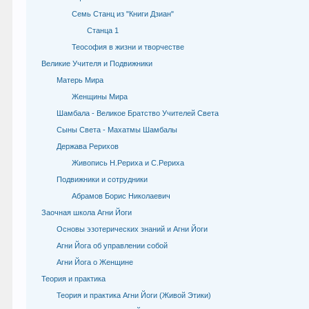
Семь Станц из "Книги Дзиан"
Станца 1
Теософия в жизни и творчестве
Великие Учителя и Подвижники
Матерь Мира
Женщины Мира
Шамбала - Великое Братство Учителей Света
Сыны Света - Махатмы Шамбалы
Держава Рерихов
Живопись Н.Рериха и С.Рериха
Подвижники и сотрудники
Абрамов Борис Николаевич
Заочная школа Агни Йоги
Основы эзотерических знаний и Агни Йоги
Агни Йога об управлении собой
Агни Йога о Женщине
Теория и практика
Теория и практика Агни Йоги (Живой Этики)