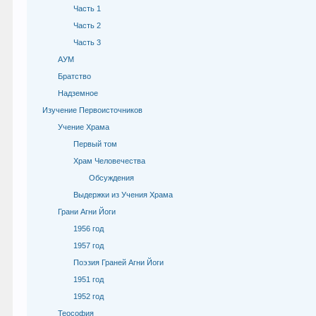
Часть 1
Часть 2
Часть 3
АУМ
Братство
Надземное
Изучение Первоисточников
Учение Храма
Первый том
Храм Человечества
Обсуждения
Выдержки из Учения Храма
Грани Агни Йоги
1956 год
1957 год
Поэзия Граней Агни Йоги
1951 год
1952 год
Теософия