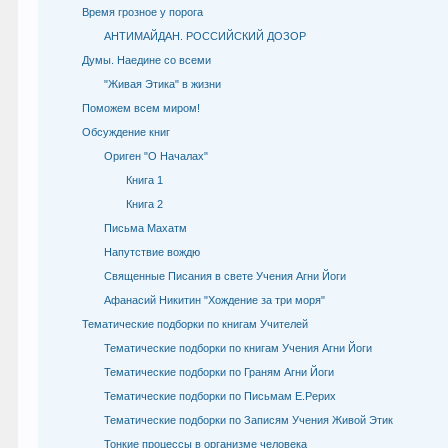
Время грозное у порога
АНТИМАЙДАН. РОССИЙСКИЙ ДОЗОР
Думы. Наедине со всеми
"Живая Этика" в жизни
Поможем всем миром!
Обсуждение книг
Ориген "О Началах"
Книга 1
Книга 2
Письма Махатм
Напутствие вождю
Священные Писания в свете Учения Агни Йоги
Афанасий Никитин "Хождение за три моря"
Тематические подборки по книгам Учителей
Тематические подборки по книгам Учения Агни Йоги
Тематические подборки по Граням Агни Йоги
Тематические подборки по Письмам Е.Рерих
Тематические подборки по Записям Учения Живой Этик
Тонкие процессы в организме человека