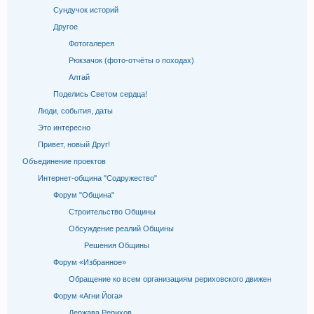
Сундучок историй
Другое
Фотогалерея
Рюкзачок (фото-отчёты о походах)
Алтай
Поделись Светом сердца!
Люди, события, даты
Это интересно
Привет, новый Друг!
Объединение проектов
Интернет-община "Содружество"
Форум "Община"
Строительство Общины
Обсуждение реалий Общины
Решения Общины
Форум «Избранное»
Обращение ко всем организациям рериховского движен
Форум «Агни Йога»
Держава Рерихов