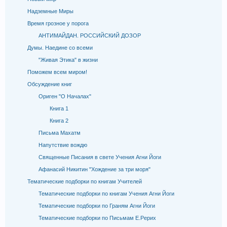
Надземные Миры
Время грозное у порога
АНТИМАЙДАН. РОССИЙСКИЙ ДОЗОР
Думы. Наедине со всеми
"Живая Этика" в жизни
Поможем всем миром!
Обсуждение книг
Ориген "О Началах"
Книга 1
Книга 2
Письма Махатм
Напутствие вождю
Священные Писания в свете Учения Агни Йоги
Афанасий Никитин "Хождение за три моря"
Тематические подборки по книгам Учителей
Тематические подборки по книгам Учения Агни Йоги
Тематические подборки по Граням Агни Йоги
Тематические подборки по Письмам Е.Рерих