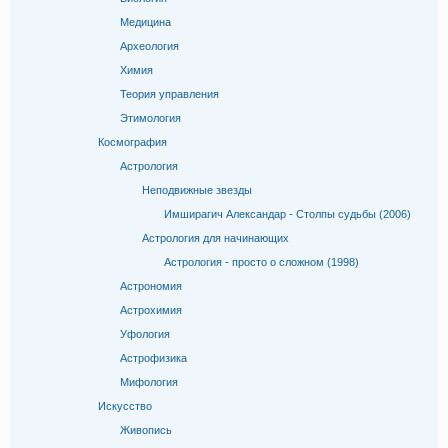
Медицина
Археология
Химия
Теория управления
Этимология
Космография
Астрология
Неподвижные звезды
Имширагич Александар - Столпы судьбы (2006)
Астрология для начинающих
Астрология - просто о сложном (1998)
Астрономия
Астрохимия
Уфология
Астрофизика
Мифология
Искусство
Живопись