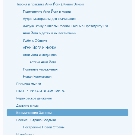
Теория и практика Агни Йоги (Живой Этики)
Применение Агни Йоги в жизни
Аудио-материалы для скачивания
Живую Этику в школы России. Письма Президенту РФ
Агни Йога о детях и их воспитании
Идём к Общине
АГНИ ЙОГА И НАУКА
Агни Йога и медицина
Аптека Агни Йоги
Полезные упражнения
Новая Космогония
Посылка мысли
ПАКТ РЕРИХА И ЗНАМЯ МИРА
Рериховское движение
Дальние миры
Космические Законы
Россия - Страна Владыки
Построение Новой Страны
Новый мир