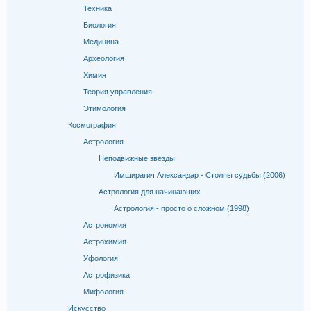
Техника
Биология
Медицина
Археология
Химия
Теория управления
Этимология
Космография
Астрология
Неподвижные звезды
Имширагич Александар - Столпы судьбы (2006)
Астрология для начинающих
Астрология - просто о сложном (1998)
Астрономия
Астрохимия
Уфология
Астрофизика
Мифология
Искусство