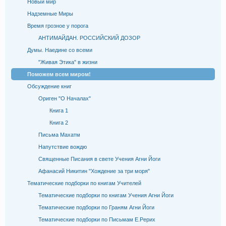
Новый мир
Надземные Миры
Время грозное у порога
АНТИМАЙДАН. РОССИЙСКИЙ ДОЗОР
Думы. Наедине со всеми
"Живая Этика" в жизни
Поможем всем миром!
Обсуждение книг
Ориген "О Началах"
Книга 1
Книга 2
Письма Махатм
Напутствие вождю
Священные Писания в свете Учения Агни Йоги
Афанасий Никитин "Хождение за три моря"
Тематические подборки по книгам Учителей
Тематические подборки по книгам Учения Агни Йоги
Тематические подборки по Граням Агни Йоги
Тематические подборки по Письмам Е.Рерих