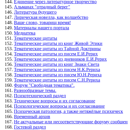
Единение через литературное творчество
Альманах "отрадный берег"
Литература будущего
Лирическая новелла, как волшебство
Ваше слово, товарищ время!
Материалы нашего портала
Медиатека
Тематические цитаты
Тематические цитаты из книг Живой Этики
Тематические цитаты из Тайной Доктрины
Тематические цитаты из писем Е.И.Рерих
Тематические цитаты из дневников Е.И.Рерих
Тематические цитаты из книг Знаки Света
Тематические цитаты из писем Н.К.Рериха
Тематические цитаты из писем Ю.Н.Рериха
Тематические цитаты из писем С.Н.Рериха
Форум "Свободная тематика".
Разнообразные темы.
Психотехнический раздел
Технические вопросы и их согласование
Психологические вопросы и их согласование
Психическая патология, а также нетяжёлые психическ
Временный архив
Не актуальные или несоответствующие форуму сообщен
Гостевой раздел