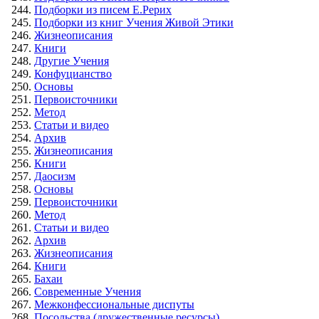
Подборки из писем Е.Рерих
Подборки из книг Учения Живой Этики
Жизнеописания
Книги
Другие Учения
Конфуцианство
Основы
Первоисточники
Метод
Статьи и видео
Архив
Жизнеописания
Книги
Даосизм
Основы
Первоисточники
Метод
Статьи и видео
Архив
Жизнеописания
Книги
Бахаи
Современные Учения
Межконфессиональные диспуты
Посольства (дружественные ресурсы)