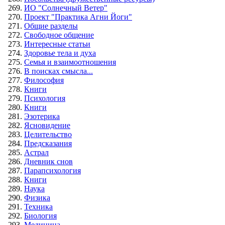
ИО "Солнечный Ветер"
Проект "Практика Агни Йоги"
Общие разделы
Свободное общение
Интересные статьи
Здоровье тела и духа
Семья и взаимоотношения
В поисках смысла...
Философия
Книги
Психология
Книги
Эзотерика
Ясновидение
Целительство
Предсказания
Астрал
Дневник снов
Парапсихология
Книги
Наука
Физика
Техника
Биология
Медицина