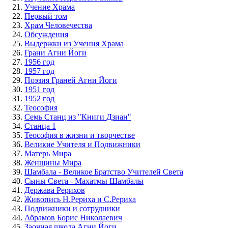
Учение Храма
Первый том
Храм Человечества
Обсуждения
Выдержки из Учения Храма
Грани Агни Йоги
1956 год
1957 год
Поэзия Граней Агни Йоги
1951 год
1952 год
Теософия
Семь Станц из "Книги Дзиан"
Станца 1
Теософия в жизни и творчестве
Великие Учителя и Подвижники
Матерь Мира
Женщины Мира
Шамбала - Великое Братство Учителей Света
Сыны Света - Махатмы Шамбалы
Держава Рерихов
Живопись Н.Рериха и С.Рериха
Подвижники и сотрудники
Абрамов Борис Николаевич
Заочная школа Агни Йоги