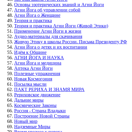
Основы эзотерических знаний и Агни Йоги
Агни Йога об управлении собой
Агни Йога о Женщине
Теория и практика
Теория и практика Агни Йоги (Живой Этики)
Применение Агни Йоги в жизни
Аудио-материалы для скачивания
Живую Этику в школы России. Письма Президенту РФ
Агни Йога о детях и их воспитании
Идём к Общине
АГНИ ЙОГА И НАУКА
Агни Йога и медицина
Аптека Агни Йоги
Полезные упражнения
Новая Космогония
Посылка мысли
ПАКТ РЕРИХА И ЗНАМЯ МИРА
Рериховское движение
Дальние миры
Космические Законы
Россия - Страна Владыки
Построение Новой Страны
Новый мир
Надземные Миры
Время грозное у порога