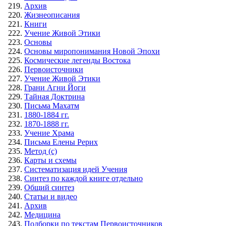
Архив
Жизнеописания
Книги
Учение Живой Этики
Основы
Основы миропонимания Новой Эпохи
Космические легенды Востока
Первоисточники
Учение Живой Этики
Грани Агни Йоги
Тайная Доктрина
Письма Махатм
1880-1884 гг.
1870-1888 гг.
Учение Храма
Письма Елены Рерих
Метод (с)
Карты и схемы
Систематизация идей Учения
Синтез по каждой книге отдельно
Общий синтез
Статьи и видео
Архив
Медицина
Подборки по текстам Первоисточников