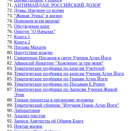
АНТИМАЙДАН. РОССИЙСКИЙ ДОЗОР
Думы. Наедине со всеми
"Живая Этика" в жизни
Поможем всем миром!
Обсуждение книг
Ориген "О Началах"
Книга 1
Книга 2
Письма Махатм
Напутствие вождю
Священные Писания в свете Учения Агни Йоги
Афанасий Никитин "Хождение за три моря"
Тематические подборки по книгам Учителей
Тематические подборки по книгам Учения Агни Йоги
Тематические подборки по Граням Агни Йоги
Тематические подборки по Письмам Е.Рерих
Тематические подборки по Записям Учения Живой
Этик
Тонкие процессы в организме человека
Тематический сборник "Изучаем Грани Агни Йоги"
Лаборатория
Анализ текстов
Записи Аметисты об Общем Благе
Нектар жизни