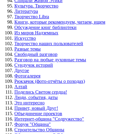
Спирали Живой Этики
Культура. Творчество
Литература
Творчество Libra
Книги, которые рекомендуем, читаем, ищем
Обсуждение книг библиотеки
Из миров Надземных
Искусство
Творчество наших пользователей
Разные темы
Свободный разговор
Разговор на любые духовные темы
Сундучок историй
Другое
Фотогалерея
Рюкзачок (фото-отчёты о походах)
Алтай
Поделись Светом сердца!
Люди, события, даты
Это интересно
Привет, новый Друг!
Объединение проектов
Интернет-община "Содружество"
Форум "Община"
Строительство Общины