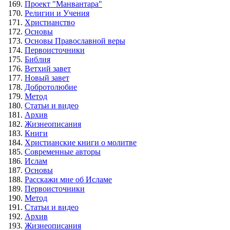
Проект "Манвантара"
Религии и Учения
Христианство
Основы
Основы Православной веры
Первоисточники
Библия
Ветхий завет
Новый завет
Добротолюбие
Метод
Статьи и видео
Архив
Жизнеописания
Книги
Христианские книги о молитве
Современные авторы
Ислам
Основы
Расскажи мне об Исламе
Первоисточники
Метод
Статьи и видео
Архив
Жизнеописания