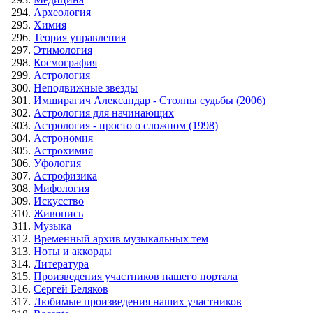
Археология
Химия
Теория управления
Этимология
Космография
Астрология
Неподвижные звезды
Имширагич Александар - Столпы судьбы (2006)
Астрология для начинающих
Астрология - просто о сложном (1998)
Астрономия
Астрохимия
Уфология
Астрофизика
Мифология
Искусство
Живопись
Музыка
Временный архив музыкальных тем
Ноты и аккорды
Литература
Произведения участников нашего портала
Сергей Беляков
Любимые произведения наших участников