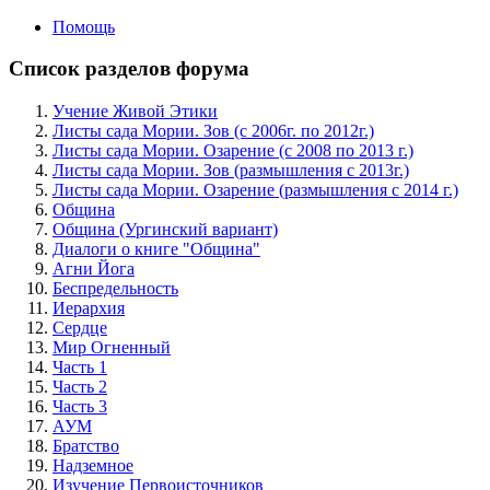
Помощь
Список разделов форума
Учение Живой Этики
Листы сада Мории. Зов (с 2006г. по 2012г.)
Листы сада Мории. Озарение (с 2008 по 2013 г.)
Листы сада Мории. Зов (размышления с 2013г.)
Листы сада Мории. Озарение (размышления с 2014 г.)
Община
Община (Ургинский вариант)
Диалоги о книге "Община"
Агни Йога
Беспредельность
Иерархия
Сердце
Мир Огненный
Часть 1
Часть 2
Часть 3
АУМ
Братство
Надземное
Изучение Первоисточников