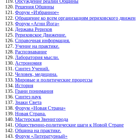
Обсуждение реалий Общины
Решения Общины
Форум «Избранное»
Обращение ко всем организациям рериховского движен
Форум «Агни Йога»
Держава Рерихов
Рериховское Движение.
Справочная информация.
Учение на практике.
Распознавание
Лаборатория мысли.
Астрономия
Синтез Учений.
Человек, медицина.
Мировые и политические процессы
История
Грани понимания
Синтез наук
Знаки Света
Форум «Новая Страна»
Новая Страна.
Мастерская Звенигорода
Общественно-политические шаги к Новой Стране
Община на практике.
Форум «Литературный»