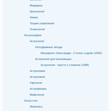
Медицина
Археология
Химия
Теория управления
Этимология
Космография
Астрология
Неподвижные звезды
Имширагич Александар - Столпы судьбы (2006)
Астрология для начинающих
Астрология - просто о сложном (1998)
Астрономия
Астрохимия
Уфология
Астрофизика
Мифология
Искусство
Живопись