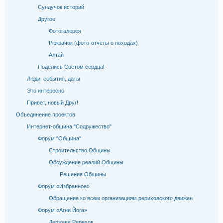
Сундучок историй
Другое
Фотогалерея
Рюкзачок (фото-отчёты о походах)
Алтай
Поделись Светом сердца!
Люди, события, даты
Это интересно
Привет, новый Друг!
Объединение проектов
Интернет-община "Содружество"
Форум "Община"
Строительство Общины
Обсуждение реалий Общины
Решения Общины
Форум «Избранное»
Обращение ко всем организациям рериховского движен
Форум «Агни Йога»
Держава Рерихов