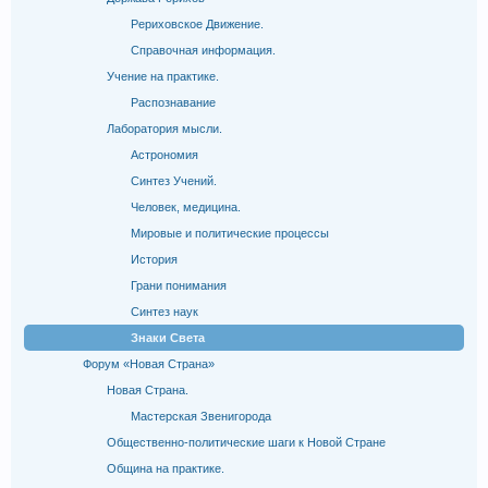
Рериховское Движение.
Справочная информация.
Учение на практике.
Распознавание
Лаборатория мысли.
Астрономия
Синтез Учений.
Человек, медицина.
Мировые и политические процессы
История
Грани понимания
Синтез наук
Знаки Света
Форум «Новая Страна»
Новая Страна.
Мастерская Звенигорода
Общественно-политические шаги к Новой Стране
Община на практике.