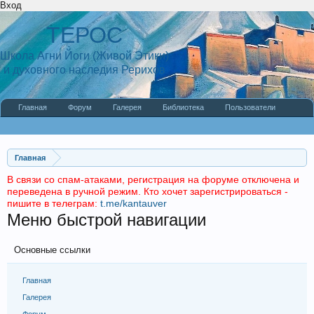
Вход
ТЕРОС
Школа Агни Йоги (Живой Этики)
и духовного наследия Рерихов
Главная
Форум
Галерея
Библиотека
Пользователи
Наши статьи
О сайте
Главная
В связи со спам-атаками, регистрация на форуме отключена и
переведена в ручной режим. Кто хочет зарегистрироваться -
пишите в телеграм:
t.me/kantauver
Меню быстрой навигации
Основные ссылки
Главная
Галерея