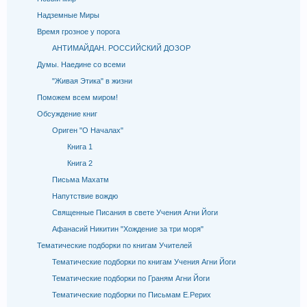
Надземные Миры
Время грозное у порога
АНТИМАЙДАН. РОССИЙСКИЙ ДОЗОР
Думы. Наедине со всеми
"Живая Этика" в жизни
Поможем всем миром!
Обсуждение книг
Ориген "О Началах"
Книга 1
Книга 2
Письма Махатм
Напутствие вождю
Священные Писания в свете Учения Агни Йоги
Афанасий Никитин "Хождение за три моря"
Тематические подборки по книгам Учителей
Тематические подборки по книгам Учения Агни Йоги
Тематические подборки по Граням Агни Йоги
Тематические подборки по Письмам Е.Рерих