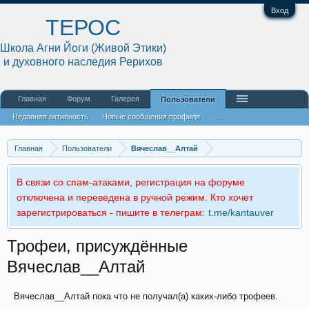
Вход
ТЕРОС
Школа Агни Йоги (Живой Этики)
и духовного наследия Рерихов
Главная
Форум
Галерея
Пользователи
Недавняя активность
Новые сообщения профиля
...
Главная
Пользователи
Вячеслав__Алтай
В связи со спам-атаками, регистрация на форуме
отключена и переведена в ручной режим. Кто хочет
зарегистрироваться - пишите в телеграм:
t.me/kantauver
Трофеи, присуждённые
Вячеслав__Алтай
Вячеслав__Алтай пока что не получал(а) каких-либо трофеев.