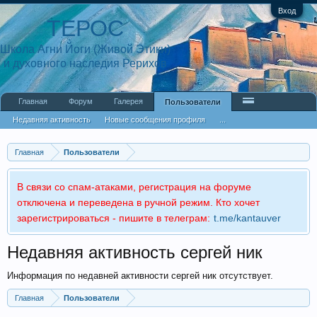
Вход
ТЕРОС
Школа Агни Йоги (Живой Этики)
и духовного наследия Рерихов
Главная
Форум
Галерея
Пользователи
Недавняя активность
Новые сообщения профиля
...
Главная
Пользователи
В связи со спам-атаками, регистрация на форуме
отключена и переведена в ручной режим. Кто хочет
зарегистрироваться - пишите в телеграм:
t.me/kantauver
Недавняя активность сергей ник
Информация по недавней активности сергей ник отсутствует.
Главная
Пользователи