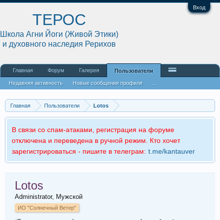
Вход
ТЕРОС
Школа Агни Йоги (Живой Этики)
и духовного наследия Рерихов
Главная
Форум
Галерея
Пользователи
Недавняя активность
Новые сообщения профиля
...
Главная
Пользователи
Lotos
В связи со спам-атаками, регистрация на форуме
отключена и переведена в ручной режим. Кто хочет
зарегистрироваться - пишите в телеграм:
t.me/kantauver
Lotos
Administrator
, Мужской
ИО "Солнечный Ветер"