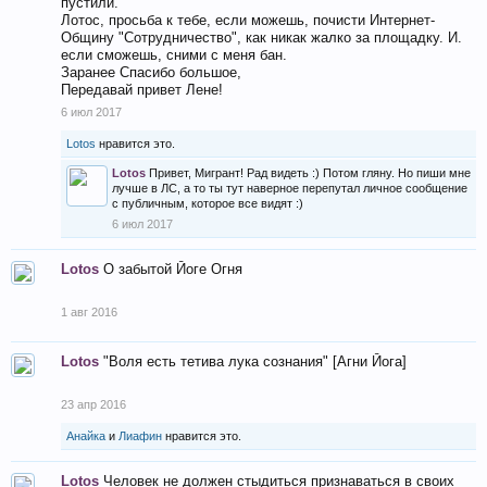
пустили.
Лотос, просьба к тебе, если можешь, почисти Интернет-
Общину "Сотрудничество", как никак жалко за площадку. И.
если сможешь, сними с меня бан.
Заранее Спасибо большое,
Передавай привет Лене!
6 июл 2017
Lotos
нравится это.
Lotos
Привет, Мигрант! Рад видеть :) Потом гляну. Но пиши мне
лучше в ЛС, а то ты тут наверное перепутал личное сообщение
с публичным, которое все видят :)
6 июл 2017
Lotos
О забытой Йоге Огня
1 авг 2016
Lotos
"Воля есть тетива лука сознания" [Агни Йога]
23 апр 2016
Анайка
и
Лиафин
нравится это.
Lotos
Человек не должен стыдиться признаваться в своих