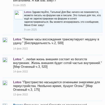
Витальевна. А как Вас зовут?
9 сен 2025
Lotos
Здравствуйте, Татьяна! Для Вас ничего не поменяется,
можете писать на форуме как и писали. Это только для тех, кто
ещё не зарегистрирован на форуме и хочет
зарегистрирвоаться. Вы можете игнорировать это сообщение.
Меня Олег зовут
9 сен 2025
Lotos
"Тяжкие часы восхождения трансмутируют неудачу в
удачу." [Беспредельность ч.2, 500]
14 фев 2022
Lotos
"...любая жизнь внешняя состоит из богатств
внутренних. Жизнь внешняя будет сотой частью внутренней."
[Мир Огненный ч.3, 520]
14 фев 2022
Lotos
"Пространство насыщается огненными энергиями для
переустройства. Необычно время, бушует Огонь!" [Мир
Огненный ч.3, 175]
13 фев 2022