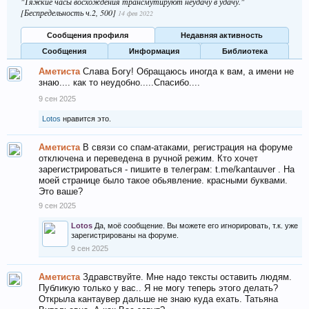
"Тяжкие часы восхождения трансмутируют неудачу в удачу."
[Беспредельность ч.2, 500]
14 фев 2022
Сообщения профиля
Недавняя активность
Сообщения
Информация
Библиотека
Аметиста
Слава Богу! Обращаюсь иногда к вам, а имени не
знаю.... как то неудобно.....Спасибо....
9 сен 2025
Lotos
нравится это.
Аметиста
В связи со спам-атаками, регистрация на форуме
отключена и переведена в ручной режим. Кто хочет
зарегистрироваться - пишите в телеграм: t.me/kantauver . На
моей странице было такое обьявление. красными буквами.
Это ваше?
9 сен 2025
Lotos
Да, моё сообщение. Вы можете его игнорировать, т.к. уже
зарегистрированы на форуме.
9 сен 2025
Аметиста
Здравствуйте. Мне надо тексты оставить людям.
Публикую только у вас.. Я не могу теперь этого делать?
Открыла кантаувер дальше не знаю куда ехать. Татьяна