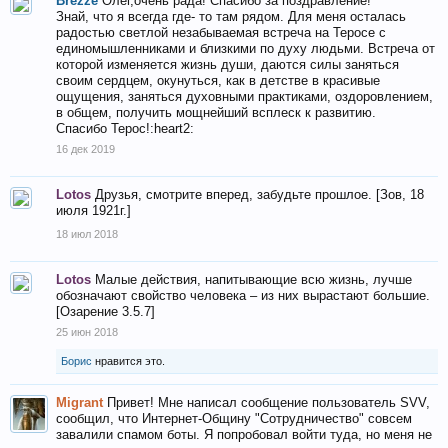
Brezze
Олег,очень рада! Спасибо за поздравление!
Знай, что я всегда где- то там рядом. Для меня осталась
радостью светлой незабываемая встреча на Теросе с
единомышленниками и близкими по духу людьми. Встреча от
которой изменяется жизнь души, даются силы заняться
своим сердцем, окунуться, как в детстве в красивые
ощущения, заняться духовными практиками, оздоровлением,
в общем, получить мощнейший всплеск к развитию.
Спасибо Терос!:heart2:
16 дек 2019
Lotos
Друзья, смотрите вперед, забудьте прошлое. [Зов, 18
июля 1921г.]
18 июл 2018
Lotos
Малые действия, напитывающие всю жизнь, лучше
обозначают свойство человека – из них вырастают большие.
[Озарение 3.5.7]
25 июн 2018
Борис
нравится это.
Migrant
Привет! Мне написал сообщение пользователь SVV,
сообщил, что Интернет-Общину "Сотрудничество" совсем
завалили спамом боты. Я попробовал войти туда, но меня не