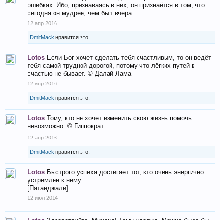
ошибках. Ибо, признаваясь в них, он признаётся в том, что
сегодня он мудрее, чем был вчера.
12 апр 2016
DmitMack
нравится это.
Lotos
Если Бог хочет сделать тебя счастливым, то он ведёт
тебя самой трудной дорогой, потому что лёгких путей к
счастью не бывает. © Далай Лама
12 апр 2016
DmitMack
нравится это.
Lotos
Тому, кто не хочет изменить свою жизнь помочь
невозможно. © Гиппократ
12 апр 2016
DmitMack
нравится это.
Lotos
Быстрого успеха достигает тот, кто очень энергично
устремлен к нему.
[Патанджали]
12 июл 2014