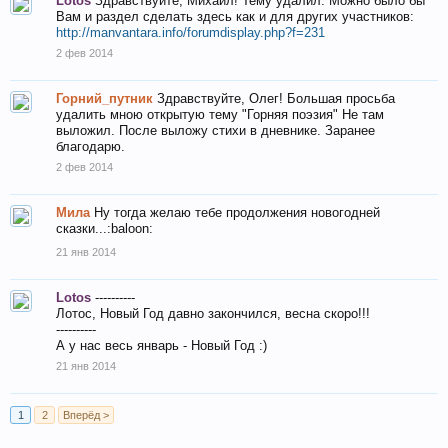
Lotos
Здравствуйте, Михаил! Тему удалил. Можно было бы
Вам и раздел сделать здесь как и для других участников:
http://manvantara.info/forumdisplay.php?f=231
2 фев 2014
Горний_путник
Здравствуйте, Олег! Большая просьба
удалить мною открытую тему "Горняя поэзия" Не там
выложил. После выложу стихи в дневнике. Заранее
благодарю.
2 фев 2014
Мила
Ну тогда желаю тебе продолжения новогодней
сказки...:baloon:
21 янв 2014
Lotos
----------
Лотос, Новый Год давно закончился, весна скоро!!!
----------
А у нас весь январь - Новый Год :)
21 янв 2014
1
2
Вперёд >