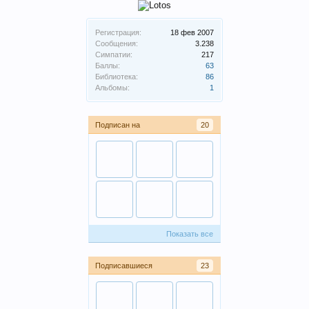
Регистрация:
18 фев 2007
Сообщения:
3.238
Симпатии:
217
Баллы:
63
Библиотека:
86
Альбомы:
1
Подписан на
20
Показать все
Подписавшиеся
23