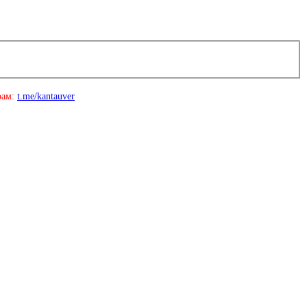
рам:
t.me/kantauver