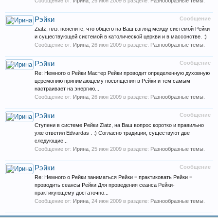
Сообщение от:
Ирина
,
26 июн 2009
в разделе:
Разнообразные темы.
Рэйки
Сообщение
Ziatz, плз. поясните, что общего на Ваш взгляд между системой Рейки
и существующей системой в католической церкви и в массонстве. :)
Сообщение от:
Ирина
,
26 июн 2009
в разделе:
Разнообразные темы.
Рэйки
Сообщение
Re: Немного о Рейки Мастер Рейки проводит определенную духовную
церемонию принимающему посвящения в Рейки и тем самым
настраивает на энергию...
Сообщение от:
Ирина
,
26 июн 2009
в разделе:
Разнообразные темы.
Рэйки
Сообщение
Ступени в системе Рейки Ziatz, на Ваш вопрос коротко и правильно
уже ответил Edvardas . :) Согласно традиции, существуют две
следующие...
Сообщение от:
Ирина
,
25 июн 2009
в разделе:
Разнообразные темы.
Рэйки
Сообщение
Re: Немного о Рейки заниматься Рейки = практиковать Рейки =
проводить сеансы Рейки Для проведения сеанса Рейки-
практикующему достаточно...
Сообщение от:
Ирина
,
24 июн 2009
в разделе:
Разнообразные темы.