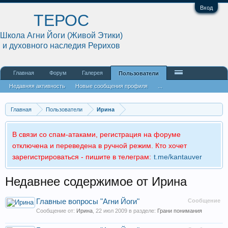
Вход
ТЕРОС
Школа Агни Йоги (Живой Этики)
и духовного наследия Рерихов
Главная
Форум
Галерея
Пользователи
Недавняя активность
Новые сообщения профиля
...
Главная
Пользователи
Ирина
В связи со спам-атаками, регистрация на форуме
отключена и переведена в ручной режим. Кто хочет
зарегистрироваться - пишите в телеграм:
t.me/kantauver
Недавнее содержимое от Ирина
Главные вопросы "Агни Йоги"
Сообщение
Сообщение от:
Ирина
,
22 июл 2009
в разделе:
Грани понимания