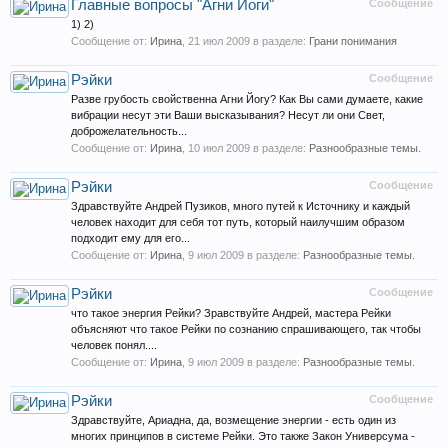
Главные вопросы "Агни Йоги"
Сообщение
1) 2)
Сообщение от:
Ирина
,
21 июл 2009
в разделе:
Грани понимания
Рэйки
Сообщение
Разве грубость свойственна Агни Йогу? Как Вы сами думаете, какие
вибрации несут эти Ваши высказывания? Несут ли они Свет,
доброжелательность...
Сообщение от:
Ирина
,
10 июл 2009
в разделе:
Разнообразные темы.
Рэйки
Сообщение
Здравствуйте Андрей Пузиков, много путей к Источнику и каждый
человек находит для себя тот путь, который наилучшим образом
подходит ему для его...
Сообщение от:
Ирина
,
9 июл 2009
в разделе:
Разнообразные темы.
Рэйки
Сообщение
что такое энергия Рейки? Зравствуйте Андрей, мастера Рейки
объясняют что такое Рейки по сознанию спрашивающего, так чтобы
человек понял....
Сообщение от:
Ирина
,
9 июл 2009
в разделе:
Разнообразные темы.
Рэйки
Сообщение
Здравствуйте, Ариадна, да, возмещение энергии - есть один из
многих принципов в системе Рейки. Это также Закон Универсума -