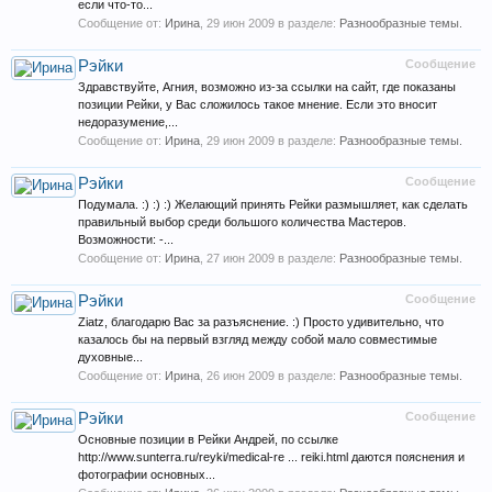
если что-то...
Сообщение от:
Ирина
,
29 июн 2009
в разделе:
Разнообразные темы.
Рэйки
Сообщение
Здравствуйте, Агния, возможно из-за ссылки на сайт, где показаны
позиции Рейки, у Вас сложилось такое мнение. Если это вносит
недоразумение,...
Сообщение от:
Ирина
,
29 июн 2009
в разделе:
Разнообразные темы.
Рэйки
Сообщение
Подумала. :) :) :) Желающий принять Рейки размышляет, как сделать
правильный выбор среди большого количества Мастеров.
Возможности: -...
Сообщение от:
Ирина
,
27 июн 2009
в разделе:
Разнообразные темы.
Рэйки
Сообщение
Ziatz, благодарю Вас за разъяснение. :) Просто удивительно, что
казалось бы на первый взгляд между собой мало совместимые
духовные...
Сообщение от:
Ирина
,
26 июн 2009
в разделе:
Разнообразные темы.
Рэйки
Сообщение
Основные позиции в Рейки Андрей, по ссылке
http://www.sunterra.ru/reyki/medical-re ... reiki.html даются пояснения и
фотографии основных...