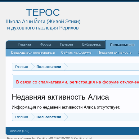
ТЕРОС
Школа Агни Йоги (Живой Этики)
и духовного наследия Рерихов
Главная
Форум
Галерея
Библиотека
Пользователи
Выдающиеся пользователи
Сейчас на форуме
Недавняя активность
Главная
Пользователи
В связи со спам-атаками, регистрация на форуме отключен
Недавняя активность Алиса
Информация по недавней активности Алиса отсутствует.
Главная
Пользователи
Russian (RU)
Forum software by XenForo™
©2010-2016 XenForo Ltd.