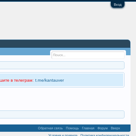
Вход
шите в телеграм:
t.me/kantauver
Обратная связь
Помощь
Главная
Форум
Вверх
Условия и правила
Политика конфиденциальности