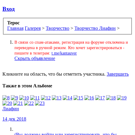
Вход
Терос
Главная
Галерея
>
Творчество
>
Творчество Лиафин
>
В связи со спам-атаками, регистрация на форуме отключена и
переведена в ручной режим. Кто хочет зарегистрироваться -
пишите в телеграм:
t.me/kantauver
Скрыть объявление
Кликните на область, что бы отметить участника.
Завершить
Также в этом Альбоме
Лиафин
14 дек 2018
(Вы должны войти или зарегистрировать, что бы