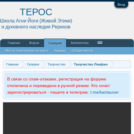
Вход
ТЕРОС
Школа Агни Йоги (Живой Этики)
и духовного наследия Рерихов
Главная
Форум
Библиотека
Галерея
Места отмеченные на карте
Камера
Облако меток
...
Главная
Галерея
Творчество
Творчество Лиафин
В связи со спам-атаками, регистрация на форуме
отключена и переведена в ручной режим. Кто хочет
зарегистрироваться - пишите в телеграм:
t.me/kantauver