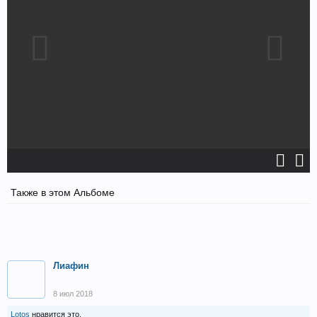
Также в этом Альбоме
Лиафин
8 июл 2018
Lotos
нравится это.