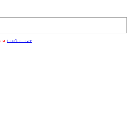
рам:
t.me/kantauver