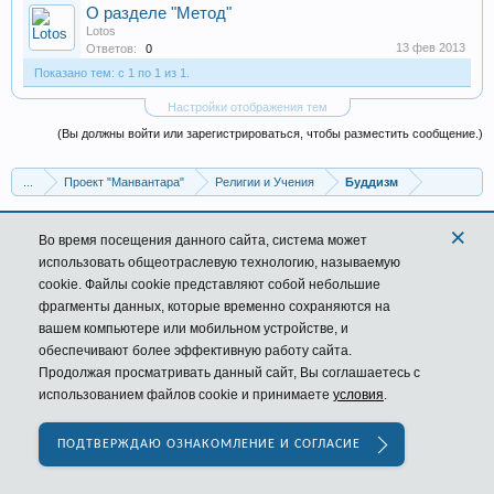
О разделе "Метод"
Lotos
13 фев 2013
Ответов:
0
Показано тем: с 1 по 1 из 1.
Настройки отображения тем
(Вы должны войти или зарегистрироваться, чтобы разместить сообщение.)
...
Проект "Манвантара"
Религии и Учения
Буддизм
×
Russian (RU)
Обратная связь
Помощь
Форум
Во время посещения данного сайта,
система
может
Условия и правила
Политика конфиденциальности
использовать общеотраслевую технологию, называемую
cookie. Файлы cookie представляют собой небольшие
фрагменты данных, которые временно сохраняются на
вашем компьютере или мобильном устройстве, и
обеспечивают более эффективную работу сайта.
Продолжая просматривать данный сайт, Вы соглашаетесь с
использованием файлов cookie и принимаете
условия
.
ПОДТВЕРЖДАЮ ОЗНАКОМЛЕНИЕ И СОГЛАСИЕ