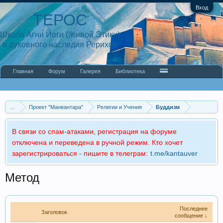
Вход
ТЕРОС
Школа Агни Йоги (Живой Этики)
и духовного наследия Рерихов
Главная
Форум
Галерея
Библиотека
...
Проект "Манвантара"
Религии и Учения
Буддизм
В связи со спам-атаками, регистрация на форуме
отключена и переведена в ручной режим. Кто хочет
зарегистрироваться - пишите в телеграм:
t.me/kantauver
Метод
Последнее
Заголовок
сообщение ↓