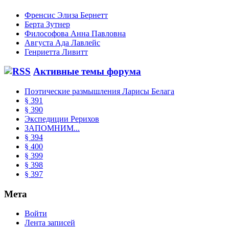
Френсис Элиза Бернетт
Берта Зутнер
Философова Анна Павловна
Августа Ада Лавлейс
Генриетта Ливитт
Активные темы форума
Поэтические размышления Ларисы Белага
§ 391
§ 390
Экспедиции Рерихов
ЗАПОМНИМ...
§ 394
§ 400
§ 399
§ 398
§ 397
Мета
Войти
Лента записей