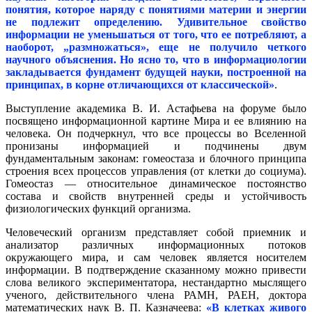
понятия, которое наряду с понятиями материи и энергии
не подлежит определению. Удивительное свойство
информации не уменьшаться от того, что ее потребляют, а
наоборот, „размножаться», еще не получило четкого
научного объяснения. Но ясно то, что в информациологии
закладывается фундамент будущей науки, построенной на
принципах, в корне отличающихся от классической»
.
Выступление академика В. И. Астафьева на форуме было
посвящено информационной картине Мира и ее влиянию на
человека. Он подчеркнул, что все процессы во Вселенной
пронизаны информацией и подчинены двум
фундаментальным законам: гомеостаза и блочного принципа
строения всех процессов управления (от клетки до социума).
Гомеостаз — относительное динамическое постоянство
состава и свойств внутренней среды и устойчивость
физиологических функций организма.
Человеческий организм представляет собой приемник и
анализатор различных информационных потоков
окружающего мира, и сам человек является носителем
информации. В подтверждение сказанному можно привести
слова великого экспериментатора, нестандартно мыслящего
ученого, действительного члена РАМН, РАЕН, доктора
математических наук В. П. Казначеева:
«В клетках живого