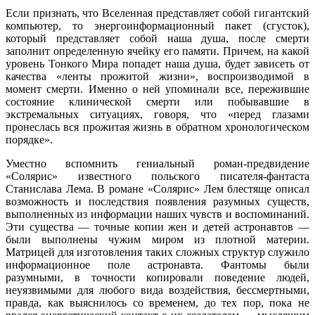
Если признать, что Вселенная представляет собой гигантский
компьютер, то энергоинформационный пакет (сгусток),
который представляет собой наша душа, после смерти
заполнит определенную ячейку его памяти. Причем, на какой
уровень Тонкого Мира попадет наша душа, будет зависеть от
качества «ленты прожитой жизни», воспроизводимой в
момент смерти. Именно о ней упоминали все, пережившие
состояние клинической смерти или побывавшие в
экстремальных ситуациях, говоря, что «перед глазами
пронеслась вся прожитая жизнь в обратном хронологическом
порядке».
Уместно вспомнить гениальный роман-предвидение
«Солярис» известного польского писателя-фантаста
Станислава Лема. В романе «Солярис» Лем блестяще описал
возможность и последствия появления разумных существ,
выполненных из информации наших чувств и воспоминаний.
Эти существа — точные копии жен и детей астронавтов —
были выполнены чужим миром из плотной материи.
Матрицей для изготовления таких сложных структур служило
информационное поле астронавта. Фантомы были
разумными, в точности копировали поведение людей,
неуязвимыми для любого вида воздействия, бессмертными,
правда, как выяснилось со временем, до тех пор, пока не