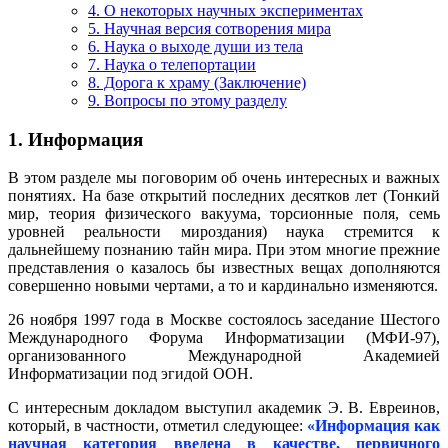
4. О некоторых научных экспериментах
5. Научная версия сотворения мира
6. Наука о выходе души из тела
7. Наука о телепортации
8. Дорога к храму (Заключение)
9. Вопросы по этому разделу
1. Информация
В этом разделе мы поговорим об очень интересных и важных
понятиях. На базе открытий последних десятков лет (Тонкий
мир, теория физического вакуума, торсионные поля, семь
уровней реальности мироздания) наука стремится к
дальнейшему познанию тайн мира. При этом многие прежние
представления о казалось бы известных вещах дополняются
совершенно новыми чертами, а то и кардинально изменяются.
26 ноября 1997 года в Москве состоялось заседание Шестого
Международного Форума Информатизации (МФИ-97),
организованного Международной Академией
Информатизации под эгидой ООН.
С интересным докладом выступил академик Э. В. Евреинов,
который, в частности, отметил следующее:
«Информация как
научная категория введена в качестве, первичного