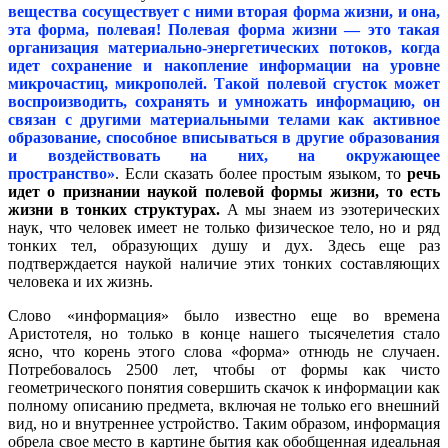
вещества сосуществует с ними вторая форма жизни, и она,
эта форма, полевая! Полевая форма жизни — это такая
организация материально-энергетических потоков, когда
идет сохранение и накопление информации на уровне
микрочастиц, микрополей. Такой полевой сгусток может
воспроизводить, сохранять и умножать информацию, он
связан с другими материальными телами как активное
образование, способное вписываться в другие образования
и воздействовать на них, на окружающее
пространство»
.
Если сказать более простым языком, то
речь
идет о признании наукой полевой формы жизни, то есть
жизни в тонких структурах.
А мы знаем из эзотерических
наук, что человек имеет не только физическое тело, но и ряд
тонких тел, образующих душу и дух. Здесь еще раз
подтверждается наукой наличие этих тонких составляющих
человека и их жизнь.
Слово «информация» было известно еще во времена
Аристотеля, но только в конце нашего тысячелетия стало
ясно, что корень этого слова «форма» отнюдь не случаен.
Потребовалось 2500 лет, чтобы от формы как чисто
геометрического понятия совершить скачок к информации как
полному описанию предмета, включая не только его внешний
вид, но и внутреннее устройство. Таким образом, информация
обрела свое место в картине бытия как обобщенная идеальная