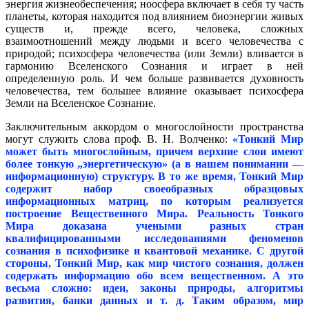
энергия жизнеобеспечения; ноосфера включает в себя ту часть
планеты, которая находится под влиянием биоэнергии живых
существ и, прежде всего, человека, сложных
взаимоотношений между людьми и всего человечества с
природой; психосфера человечества (или Земли) вливается в
гармонию Вселенского Сознания и играет в ней
определенную роль. И чем больше развивается духовность
человечества, тем большее влияние оказывает психосфера
Земли на Вселенское Сознание.
Заключительным аккордом о многослойности пространства
могут служить слова проф. В. Н. Волченко:
«Тонкий Мир
может быть многослойным, причем верхние слои имеют
более тонкую „энергетическую» (а в нашем понимании —
информационную) структуру. В то же время, Тонкий Мир
содержит набор своеобразных образцовых
информационных матриц, по которым реализуется
построение Вещественного Мира. Реальность Тонкого
Мира доказана учеными разных стран
квалифицированными исследованиями феноменов
сознания в психофизике и квантовой механике. С другой
стороны, Тонкий Мир, как мир чистого сознания, должен
содержать информацию обо всем вещественном. А это
весьма сложно: идеи, законы природы, алгоритмы
развития, банки данных и т. д. Таким образом, мир