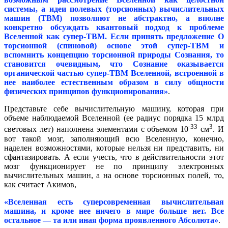
системы, а идеи полевых (торсионных) вычислительных
машин (ТВМ) позволяют не абстрактно, а вполне
конкретно обсуждать квантовый подход к проблеме
Вселенной как супер-ТВМ. Если принять предложение О
торсионной (спиновой) основе этой супер-ТВМ и
вспомнить концепцию торсионной природы Сознания, то
становится очевидным, что Сознание оказывается
органической частью супер-ТВМ Вселенной, встроенной в
нее наиболее естественным образом в силу общности
физических принципов функционирования»
.
Представьте себе вычислительную машину, которая при
объеме наблюдаемой Вселенной (ее радиус порядка 15 млрд
-33
3
световых лет) наполнена элементами с объемом 10
см
. И
вот такой мозг, заполняющий всю Вселенную, конечно,
наделен возможностями, которые нельзя ни представить, ни
сфантазировать. А если учесть, что в действительности этот
мозг функционирует не по принципу электронных
вычислительных машин, а на основе торсионных полей, то,
как считает Акимов,
«Вселенная есть суперсовременная вычислительная
машина, и кроме нее ничего в мире больше нет. Все
остальное — та или иная форма проявленного Абсолюта»
.