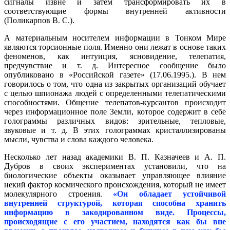
сигналы извне и затем трансформировать их в
соответствующие формы внутренней активности
(Поликарпов В. С.).
А материальным носителем информации в Тонком Мире
являются торсионные поля. Именно они лежат в основе таких
феноменов, как интуиция, ясновидение, телепатия,
предчувствие и т. д. Интересное сообщение было
опубликовано в «Российской газете» (17.06.1995.). В нем
говорилось о том, что одна из закрытых организаций обучает
с целью шпионажа людей с определенными телепатическими
способностями. Общение телепатов-курсантов происходит
через информационное поле Земли, которое содержит в себе
голограммы различных видов: зрительные, тепловые,
звуковые и т. д. В этих голограммах кристаллизированы
мысли, чувства и слова каждого человека.
Несколько лет назад академики В. П. Казначеев и А. П.
Дубров в своих экспериментах установили, что на
биологические объекты оказывает управляющее влияние
некий фактор космического происхождения, который не имеет
молекулярного строения.
«Он обладает устойчивой
внутренней структурой, которая способна хранить
информацию в закодированном виде. Процессы,
происходящие с его участием, находятся как бы вне