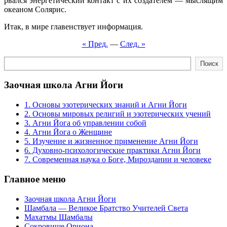
рвался энергетический контакт с их создателем — мыслящим
океаном Солярис.
Итак, в мире главенствует информация.
« Пред.
—
След. »
Поиск
Поиск
Заочная школа Агни Йоги
1. Основы эзотерических знаний и Агни Йоги
2. Основы мировых религий и эзотерических учений
3. Агни Йога об управлении собой
4. Агни Йога о Женщине
5. Изучение и жизненное применение Агни Йоги
6. Духовно-психологические практики Агни Йоги
7. Современная наука о Боге, Мироздании и человеке
Главное меню
Заочная школа Агни Йоги
Шамбала — Великое Братство Учителей Света
Махатмы Шамбалы
Сокровище Ориона