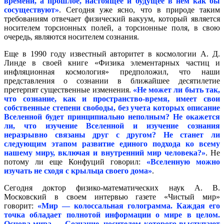
времени, а прошлое, настоящее и будущее в нем как бы
сосуществуют»
. Сегодня уже ясно, что в природе таким
требованиям отвечает физический вакуум, который является
носителем торсионных полей, а торсионные поля, в свою
очередь, являются носителем сознания.
Еще в 1990 году известный авторитет в космологии А. Д.
Линде в своей книге «Физика элементарных частиц и
инфляционная космология» предположил, что наши
представления о сознании в ближайшее десятилетие
претерпят существенные изменения.
«Не может ли быть так,
что сознание, как и пространство-время, имеет свои
собственные степени свободы, без учета которых описание
Вселенной будет принципиально неполным? Не окажется
ли, что изучение Вселенной и изучение сознания
неразрывно связаны друг с другом? Не станет ли
следующим этапом развитие единого подхода ко всему
нашему миру, включая и внутренний мир человека?»
.
Не
потому ли еще Конфуций говорил:
«Вселенную можно
изучать не сходя с крыльца своего дома»
.
Сегодня доктор физико-математических наук А. В.
Московский в своем интервью газете «Чистый мир»
говорит:
«Мир — колоссальная голограмма. Каждая его
точка обладает полнотой информации о мире в целом.
Основа мира — Сознание, носителем которого выступают