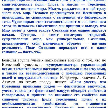
спин-торсионные поля. Слова и мысли — торсионы,
творящие явления мира. Мысль рождается, и о ней сразу
знает весь мир. Человек проецируется на Вселенную в
пропорциях, не сравнимых с величиной его физического
тела. Чудовищная ответственность ложится с пониманием
этого на человека. Объективно мы пришли к выводу, что
Мир имеет в своей основе Сознание как единое мировое
начало. Сегодня, в свете последних открытий,
существование мира, как универсального Сознания,
проявляющего себя различным образом — научная
реальность. Поле Сознания порождает все, и наше
сознание — часть его»
.
Большая группа ученых высказывает мнение о том, что во
Вселенной существует
«суперкомпьютер, управляющий
всеми элементарными частицами, атомами и молекулами,
а также их взаимодействиями с помощью торсионных
полей и виртуальных частиц»
. Например, академик А. Е.
Акимов по этому поводу пишет:
«Если учесть, что
Вселенная пронизана средой — физическим вакуумом,
учесть также, что физический вакуум обладает свойством
голограммы, и принять во внимание его свойства как
спиновой системы (роль торсионных полей с их
необыкновенными свойствами), то становится
возможным рассмотрение Вселенной как целостной