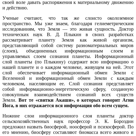
своей воле давать распоряжения к материальному движению
и действию.
Ученые считают, что так же слоисто околоземное
пространство. Мы уже знаем, благодаря гелиеметрическим
исследованиям, что Земля — это живая сущность. Доктор
технических наук В. Д. Плыкин в своих разработках
рассматривает планету Земля как живой организм,
представляющий собой систему разноматериальных миров
(слоев), объединенных информационным слоем и
управляемых слоем сознания планеты. Информационный
слой планеты (по Плыкину) содержит всю информацию о
нашей планете и о каждом человеке, живущем на ней. Этот
слой обеспечивает информационный обмен Земли с
Вселенной и информационный обмен Земли с каждым
человеком, населяющим ее. Слой сознания представляет
собой информационно-энергетическую сферу, созданную
совокупным взаимодействием сознаний всех существ
Земли.
Вот те «свитки Акаши», о которых говорит Агни
Йога, в них отражается вся информация обо всем сущем.
Нижние слои информационного слоя планеты доктор
сельскохозяйственных наук профессор Э. К. Бороздин
предложил назвать биосферой, ноосферой и психосферой. По
его мнению, биосферу составляют биомасса всего живого и