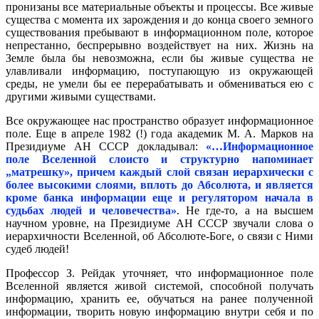
пронизаны все материальные объекты и процессы. Все живые
существа с момента их зарождения и до конца своего земного
существования пребывают в информационном поле, которое
непрестанно, беспрерывно воздействует на них. Жизнь на
Земле была бы невозможна, если бы живые существа не
улавливали информацию, поступающую из окружающей
среды, не умели бы ее перерабатывать и обмениваться ею с
другими живыми существами.
Все окружающее нас пространство образует информационное
поле. Еще в апреле 1982 (!) года академик М. А. Марков на
Президиуме АН СССР докладывал:
«…Информационное
поле Вселенной слоисто и структурно напоминает
„матрешку», причем каждый слой связан иерархически с
более высокими слоями, вплоть до Абсолюта, и является
кроме банка информации еще и регулятором начала в
судьбах людей и человечества»
. Не где-то, а на высшем
научном уровне, на Президиуме АН СССР звучали слова о
иерархичности Вселенной, об Абсолюте-Боге, о связи с Ними
судеб людей!
Профессор З. Рейдак уточняет, что информационное поле
Вселенной является живой системой, способной получать
информацию, хранить ее, обучаться на ранее полученной
информации, творить новую информацию внутри себя и по