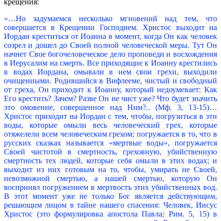
крещения:
«…Но задумаемся несколько мгновений над тем, что
совершается в Крещении Господнем. Христос выходит на
Иордан креститься от Иоанна в момент, когда Он как человек
созрел и дошел до Своей полной человеческой меры. Тут Он
начнет Свое богочеловеческое дело проповеди и восхождения
в Иерусалим на смерть. Все приходящие к Иоанну крестились
в водах Иордана, омывали в нем свои грехи, выходили
очищенными. Родившийся в Вифлееме, чистый и свободный
от греха, Он приходит к Иоанну, который недоумевает: Как
Его крестить? Зачем? Разве Он не чист уже? Что будет значить
это омовение, совершенное над Ним?.. (Мф. 3, 13-15)…
Христос приходит на Иордан с тем, чтобы, погрузиться в эти
воды, которые омыли весь человеческий грех, которые
отяжелели всем человеческим грехом; погружается в то, что в
русских сказках называется «мертвые воды», погружается
Своей чистотой в смертность, греховную, убийственную
смертность тех людей, которые себя омыли в этих водах; и
выходит из них готовым на то, чтобы, умирать не Своей,
невозможной смертью, а нашей смертью, которую Он
воспринял погружением в мертвостъ этих убийственных вод.
В этот момент уже не только Бог является действующим,
решающим лицом в тайне нашего спасения: Человек, Иисус
Христос (это формулировка апостола Павла; Рим. 5, 15) в