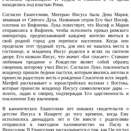
находились под властью Рима.
Согласно Евангелиям, Матерью Иисуса была Дева Мария,
зачавшая от Святого Духа. Названым отцом Его был Иосиф,
плотник из Вифлеема. Лука повествует, что Иосиф и Мария
отправились в Вифлеем, чтобы исполнить приказ римского
императора, предписывавший каждому жителю явиться в
свой родной город для переписи населения. Когда они
проделали этот трудный путь, для них не нашлось места в
гостинице, и младенец Иисус родился в яслях на скотном
дворе. Его назвали Иисус, что значит «Бог спасает». Ставшее
любимым предание о Рождестве являет собой образец
смирения, которому учил Иисус. Согласно Луке, поклониться
младенцу пришли бедные пастухи, которым явились ангелы и
принесли радостную весть о рождении Спасителя всех людей.
Матфей рассказывает о зороастрийских волхвах с Востока,
которые принесли младенцу Иисусу символические дары —
золото, ладан и смирну, подтверждая Его царственность и
поклонение Ему язычников.
В канонических Евангелиях нет никаких свидетельств о
детстве Иисуса в Назарете до того времени, когда Ему
исполнилось двенадцать лет и Он вместе с родителями
отправился в ежегодное паломничество на Пасху в
Иерусалим. В Евангелиях рассказывается о том, как Он отстал