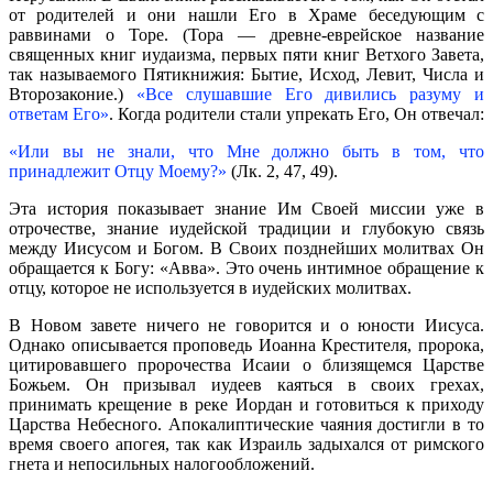
от родителей и они нашли Его в Храме беседующим с
раввинами о Торе. (Тора — древне-еврейское название
священных книг иудаизма, первых пяти книг Ветхого Завета,
так называемого Пятикнижия: Бытие, Исход, Левит, Числа и
Второзаконие.)
«Все слушавшие Его дивились разуму и
ответам Его»
. Когда родители стали упрекать Его, Он отвечал:
«Или вы не знали, что Мне должно быть в том, что
принадлежит Отцу Моему?»
(Лк. 2, 47, 49).
Эта история показывает знание Им Своей миссии уже в
отрочестве, знание иудейской традиции и глубокую связь
между Иисусом и Богом. В Своих позднейших молитвах Он
обращается к Богу: «Авва». Это очень интимное обращение к
отцу, которое не используется в иудейских молитвах.
В Новом завете ничего не говорится и о юности Иисуса.
Однако описывается проповедь Иоанна Крестителя, пророка,
цитировавшего пророчества Исаии о близящемся Царстве
Божьем. Он призывал иудеев каяться в своих грехах,
принимать крещение в реке Иордан и готовиться к приходу
Царства Небесного. Апокалиптические чаяния достигли в то
время своего апогея, так как Израиль задыхался от римского
гнета и непосильных налогообложений.