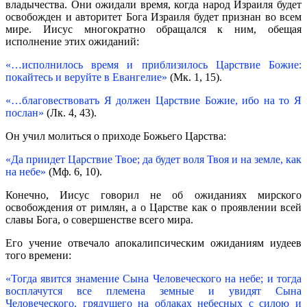
владычества. Они ожидали время, когда народ Израиля будет
освобожден и авторитет Бога Израиля будет признан во всем
мире. Иисус многократно обращался к ним, обещая
исполнение этих ожиданий:
«…исполнилось время и приблизилось Царствие Божие:
покайтесь и веруйте в Евангелие»
(Мк. 1, 15).
«…благовествоватъ Я должен Царствие Божие, ибо на то Я
послан»
(Лк. 4, 43).
Он учил молиться о приходе Божьего Царства:
«Да приидет Царствие Твое; да будет воля Твоя и на земле, как
на небе»
(Мф. 6, 10).
Конечно, Иисус говорил не об ожиданиях мирского
освобождения от римлян, а о Царстве как о проявлении всей
славы Бога, о совершенстве всего мира.
Его учение отвечало апокалипсическим ожиданиям иудеев
того времени:
«Тогда явится знамение Сына Человеческого на небе; и тогда
восплачутся все племена земные и увидят Сына
Человеческого, грядущего на облаках небесных с силою и