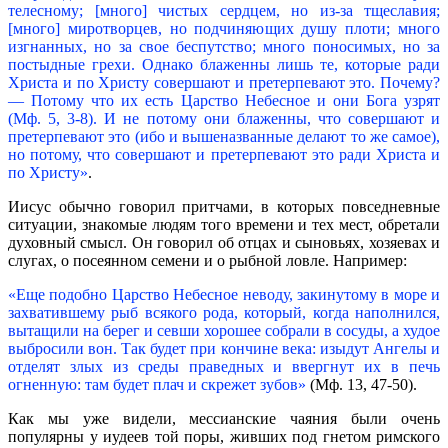
телесному; [много] чистых сердцем, но из-за тщеславия;
[много] миротворцев, но подчиняющих душу плоти; много
изгнанных, но за свое беспутство; много поносимых, но за
постыдные грехи. Однако блаженны лишь те, которые ради
Христа и по Христу совершают и претерпевают это. Почему?
— Потому что их есть Царство Небесное и они Бога узрят
(Мф. 5, 3-8). И не потому они блаженны, что совершают и
претерпевают это (ибо и вышеназванные делают то же самое),
но потому, что совершают и претерпевают это ради Христа и
по Христу»
.
Иисус обычно говорил притчами, в которых повседневные
ситуации, знакомые людям того времени и тех мест, обретали
духовный смысл. Он говорил об отцах и сыновьях, хозяевах и
слугах, о посеянном семени и о рыбной ловле. Например:
«Еще подобно Царство Небесное неводу, закинутому в море и
захватившему рыб всякого рода, который, когда наполнился,
вытащили на берег и севши хорошее собрали в сосуды, а худое
выбросили вон. Так будет при кончине века: изыдут Ангелы и
отделят злых из среды праведных и ввергнут их в печь
огненную: там будет плач и скрежет зубов»
(Мф. 13, 47-50).
Как мы уже видели, мессианские чаяния были очень
популярны у иудеев той поры, живших под гнетом римского