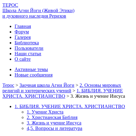
ТЕРОС
Школа Агни Йоги (Живой Этики)
и духовного наследия Рерихов
Главная
Форум
Галерея
Библиотека
Пользователи
Наши статьи
О сайте
Активные темы
Новые сообщения
Терос
>
Заочная школа Агни Йоги
>
2. Основы мировых
религий и эзотерических учений
>
1. БИБЛИЯ. УЧЕНИЕ
ХРИСТА. ХРИСТИАНСТВО
>
3. Жизнь и учение Иисуса
1. БИБЛИЯ. УЧЕНИЕ ХРИСТА. ХРИСТИАНСТВО
1. Учение Христа
2. Христианская Библия
3. Жизнь и учение Иисуса
4,5. Вопросы и литература