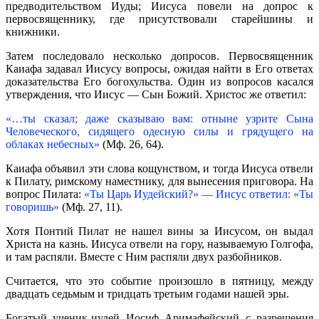
предводительством Иуды; Иисуса повели на допрос к
первосвященнику, где присутствовали старейшины и
книжники.
Затем последовало несколько допросов. Первосвященник
Каиафа задавал Иисусу вопросы, ожидая найти в Его ответах
доказательства Его богохульства. Один из вопросов касался
утверждения, что Иисус — Сын Божий. Христос же ответил:
«…ты сказал; даже сказываю вам: отныне узрите Сына
Человеческого, сидящего одесную силы и грядущего на
облаках небесных»
(Мф. 26, 64).
Каиафа объявил эти слова кощунством, и тогда Иисуса отвели
к Пилату, римскому наместнику, для вынесения приговора. На
вопрос Пилата:
«Ты Царь Иудейский?» — Иисус ответил: «Ты
говоришь»
(Мф. 27, 11).
Хотя Понтий Пилат не нашел вины за Иисусом, он выдал
Христа на казнь. Иисуса отвели на гору, называемую Голгофа,
и там распяли. Вместе с Ним распяли двух разбойников.
Считается, что это событие произошло в пятницу, между
двадцать седьмым и тридцать третьим годами нашей эры.
Богатый ученик-иудей Иосиф Аримафейский с разрешения