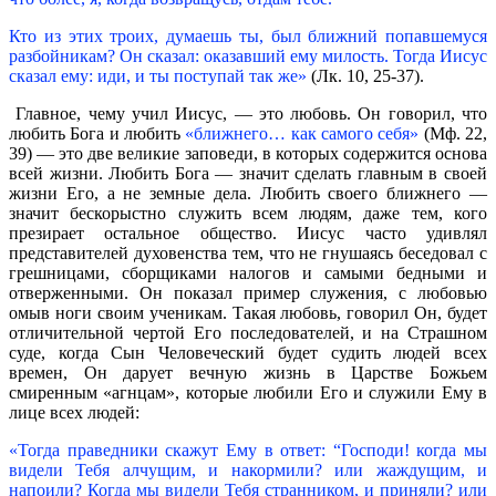
Кто из этих троих, думаешь ты, был ближний попавшемуся
разбойникам? Он сказал: оказавший ему милость. Тогда Иисус
сказал ему: иди, и ты поступай так же»
(Лк. 10, 25-37).
Главное, чему учил Иисус, — это любовь. Он говорил, что
любить Бога и любить
«ближнего… как самого себя»
(Мф. 22,
39) — это две великие заповеди, в которых содержится основа
всей жизни. Любить Бога — значит сделать главным в своей
жизни Его, а не земные дела. Любить своего ближнего —
значит бескорыстно служить всем людям, даже тем, кого
презирает остальное общество. Иисус часто удивлял
представителей духовенства тем, что не гнушаясь беседовал с
грешницами, сборщиками налогов и самыми бедными и
отверженными. Он показал пример служения, с любовью
омыв ноги своим ученикам. Такая любовь, говорил Он, будет
отличительной чертой Его последователей, и на Страшном
суде, когда Сын Человеческий будет судить людей всех
времен, Он дарует вечную жизнь в Царстве Божьем
смиренным «агнцам», которые любили Его и служили Ему в
лице всех людей:
«Тогда праведники скажут Ему в ответ: “Господи! когда мы
видели Тебя алчущим, и накормили? или жаждущим, и
напоили? Когда мы видели Тебя странником, и приняли? или