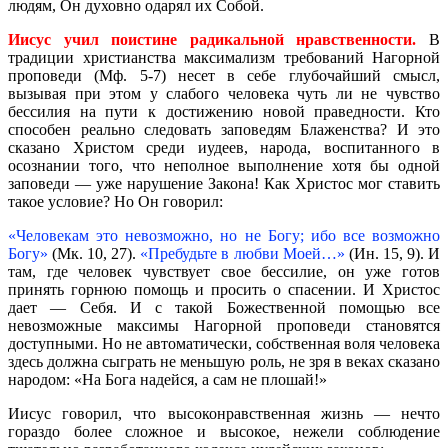
людям, Он духовно одарял их Собой.
Иисус учил поистине радикальной нравственности.
В
традиции христианства максимализм требований Нагорной
проповеди (Мф. 5-7) несет в себе глубочайший смысл,
вызывая при этом у слабого человека чуть ли не чувство
бессилия на пути к достижению новой праведности. Кто
способен реально следовать заповедям Блаженства? И это
сказано Христом среди иудеев, народа, воспитанного в
осознании того, что неполное выполнение хотя бы одной
заповеди — уже нарушение Закона! Как Христос мог ставить
такое условие? Но Он говорил:
«Человекам это невозможно, но не Богу; ибо все возможно
Богу»
(Мк. 10, 27).
«Пребудьте в любви Моей…»
(Ин. 15, 9). И
там, где человек чувствует свое бессилие, он уже готов
принять горнюю помощь и просить о спасении. И Христос
дает — Себя. И с такой Божественной помощью все
невозможные максимы Нагорной проповеди становятся
доступными. Но не автоматически, собственная воля человека
здесь должна сыграть не меньшую роль, не зря в веках сказано
народом: «На Бога надейся, а сам не плошай!»
Иисус говорил, что высоконравственная жизнь — нечто
гораздо более сложное и высокое, нежели соблюдение