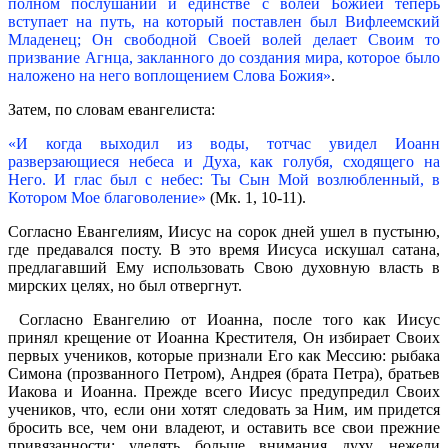
полном послушании и единстве с волей Божией теперь
вступает на путь, на который поставлен был Вифлеемский
Младенец; Он свободной Своей волей делает Своим то
призвание Агнца, закланного до создания мира, которое было
наложено на него воплощением Слова Божия»
.
Затем, по словам евангелиста:
«И когда выходил из воды, тотчас увидел Иоанн
разверзающиеся небеса и Духа, как голубя, сходящего на
Него. И глас был с небес: Ты Сын Мой возлюбленный, в
Котором Мое благоволение»
(Мк. 1, 10-11).
Согласно Евангелиям, Иисус на сорок дней ушел в пустыню,
где предавался посту. В это время Иисуса искушал сатана,
предлагавший Ему использовать Свою духовную власть в
мирских целях, но был отвергнут.
Согласно Евангелию от Иоанна, после того как Иисус
принял крещение от Иоанна Крестителя, Он избирает Своих
первых учеников, которые признали Его как Мессию: рыбака
Симона (прозванного Петром), Андрея (брата Петра), братьев
Иакова и Иоанна. Прежде всего Иисус предупредил Своих
учеников, что, если они хотят следовать за Ним, им придется
бросить все, чем они владеют, и оставить все свои прежние
привязанности; уделять больше внимания духу, нежели