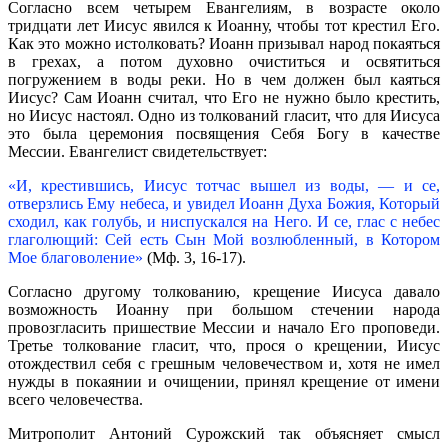
Согласно всем четырем Евангелиям, в возрасте около
тридцати лет Иисус явился к Иоанну, чтобы тот крестил Его.
Как это можно истолковать? Иоанн призывал народ покаяться
в грехах, а потом духовно очиститься и освятиться
погружением в воды реки. Но в чем должен был каяться
Иисус? Сам Иоанн считал, что Его не нужно было крестить,
но Иисус настоял. Одно из толкований гласит, что для Иисуса
это была церемония посвящения Себя Богу в качестве
Мессии. Евангелист свидетельствует:
«И, крестившись, Иисус тотчас вышел из воды, — и се,
отверзлись Ему небеса, и увидел Иоанн Духа Божия, Который
сходил, как голубь, и ниспускался на Него. И се, глас с небес
глаголющий: Сей есть Сын Мой возлюбленный, в Котором
Мое благоволение»
(Мф. 3, 16-17).
Согласно другому толкованию, крещение Иисуса давало
возможность Иоанну при большом стечении народа
провозгласить пришествие Мессии и начало Его проповеди.
Третье толкование гласит, что, прося о крещении, Иисус
отождествил себя с грешным человечеством и, хотя не имел
нужды в покаянии и очищении, принял крещение от имени
всего человечества.
Митрополит Антоний Сурожский так объясняет смысл