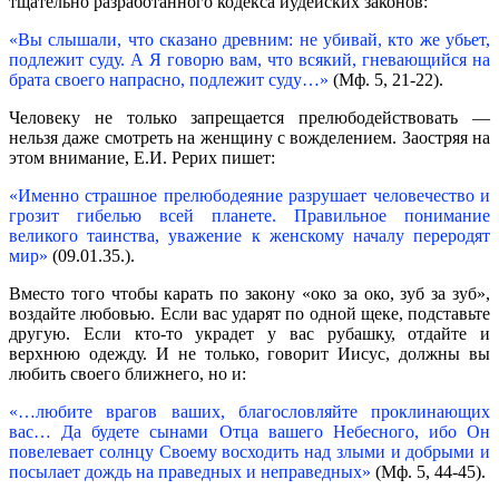
тщательно разработанного кодекса иудейских законов:
«Вы слышали, что сказано древним: не убивай, кто же убьет,
подлежит суду. А Я говорю вам, что всякий, гневающийся на
брата своего напрасно, подлежит суду…»
(Мф. 5, 21-22).
Человеку не только запрещается прелюбодействовать —
нельзя даже смотреть на женщину с вожделением. Заостряя на
этом внимание, Е.И. Рерих пишет:
«Именно страшное прелюбодеяние разрушает человечество и
грозит гибелью всей планете. Правильное понимание
великого таинства, уважение к женскому началу переродят
мир»
(09.01.35.).
Вместо того чтобы карать по закону «око за око, зуб за зуб»,
воздайте любовью. Если вас ударят по одной щеке, подставьте
другую. Если кто-то украдет у вас рубашку, отдайте и
верхнюю одежду. И не только, говорит Иисус, должны вы
любить своего ближнего, но и:
«…любите врагов ваших, благословляйте проклинающих
вас… Да будете сынами Отца вашего Небесного, ибо Он
повелевает солнцу Своему восходить над злыми и добрыми и
посылает дождь на праведных и неправедных»
(Мф. 5, 44-45).