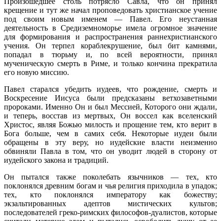
Произошедшее столь потрясло Савла, что он принял
крещение и тут же начал проповедовать христианское учение
под своим новым именем — Павел. Его неустанная
деятельность в Средиземноморье имела огромное значение
для формирования и распространения раннехристианского
учения. Он терпел кораблекрушение, был бит камнями,
попадал в тюрьму и, по всей вероятности, принял
мученическую смерть в Риме, и только кончина прекратила
его новую миссию.
Павел старался убедить иудеев, что рождение, смерть и
Воскресение Иисуса были предсказаны ветхозаветными
пророками. Именно Он и был Мессией, Которого они ждали,
и теперь, восстав из мертвых, Он воссел как вселенский
Христос, являя Божью милость и прощение тем, кто верит в
Бога больше, чем в самих себя. Некоторые иудеи были
обращены в эту веру, но иудейские власти неизменно
обвиняли Павла в том, что он уводит людей в сторону от
иудейского закона и традиций.
Он пытался также поколебать язычников — тех, кто
поклонялся древним богам и чья религия приходила в упадок;
тех, кто поклонялся императору как божеству;
экзальтированных адептов мистических культов;
последователей греко-римских философов-дуалистов, которые