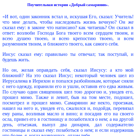
Поучительная история «Добрый самарянин».
«И вот, один законник встал и, искушая Его, сказал: Учитель!
что мне делать, чтобы наследовать жизнь вечную? Он же
сказал ему: в законе что написано? как читаешь? Он сказал в
ответ: возлюби Господа Бога твоего всем сердцем твоим, и
всею душею твоею, и всею крепостию твоею, и всем
разумением твоим, и ближнего твоего, как самого себя.
Иисус сказал ему: правильно ты отвечал; так поступай, и
будешь жить.
Но он, желая оправдать себя, сказал Иисусу: а кто мой
ближний? На это сказал Иисус; некоторый человек шел из
Иерусалима в Иерихон и попался разбойникам, которые сняли
с него одежду, изранили его и ушли, оставив его едва живым.
По случаю один священник шел тою дорогою и, увидев его,
прошел мимо. Также и левит, быв на том месте, подошел,
посмотрел и прошел мимо. Самарянин же некто, проезжая,
нашел на него и, увидев его, сжалился и, подойдя, перевязал
ему раны, возливая масло и вино; и посадив его на своего
осла, привез его в гостиницу и позаботился о нем; а на другой
день, отъезжая, вынул два динария, дал содержателю
гостиницы и сказал ему: позаботься о нем; и если издержишь
что более, я, когда возвращусь, отдам тебе.