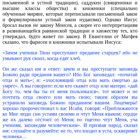
письменной и устной традиции), саддукеи (священники и
высшие классы общества) и книжники (специально
обученные миряне, которые переписывали письменный закон
и формулировали устный закон иудаизма). Однако Иисус
бросал вызов не закону Моисея, а скорее его интерпретациям
в развивающейся раввинской традиции и ханжеству тех, кто
утверждал, будто живет по закону. В Евангелии от Матфея
сказано, что фарисеи и книжники испытывали Иисуса:
«Зачем ученики Твои преступают предание старцев? ибо не
умывают рук своих, когда едят хлеб.
Он же сказал им в ответ: зачем и вы преступаете заповедь
Божию ради предания вашего? Ибо Бог заповедал: «почитай
отца и мать»; и: «злословящий отца или мать смертью да
умрет». А вы говорите: если кто скажет отцу или матери: «дай
Богу то, чем бы ты от меня пользовался», тот может и не
почтить отца своего или мать свою; таким образом вы
устранили заповедь Божию преданием вашим. Лицемеры!
хорошо пророчествовал о вас Исайя, говоря: «Приближаются
ко Мне люди сии устами своими и чтут Меня языком; сердце
же их далеко отстоит от Меня; но тщетно чтут Меня, уча
учениям, заповедям человеческим». И призвав народ, сказал
им: слушайте и разумейте: не то, что входит в уста, оскверняет
человека…