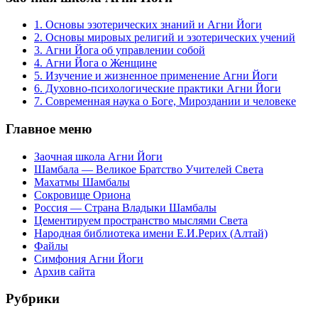
1. Основы эзотерических знаний и Агни Йоги
2. Основы мировых религий и эзотерических учений
3. Агни Йога об управлении собой
4. Агни Йога о Женщине
5. Изучение и жизненное применение Агни Йоги
6. Духовно-психологические практики Агни Йоги
7. Современная наука о Боге, Мироздании и человеке
Главное меню
Заочная школа Агни Йоги
Шамбала — Великое Братство Учителей Света
Махатмы Шамбалы
Сокровище Ориона
Россия — Страна Владыки Шамбалы
Цементируем пространство мыслями Света
Народная библиотека имени Е.И.Рерих (Алтай)
Файлы
Симфония Агни Йоги
Архив сайта
Рубрики