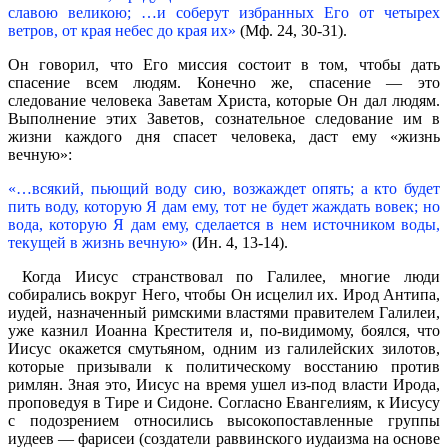
славою великою; …и соберут избранных Его от четырех
ветров, от края небес до края их»
(Мф. 24, 30-31).
Он говорил, что Его миссия состоит в том, чтобы дать
спасение всем людям. Конечно же, спасение — это
следование человека Заветам Христа, которые Он дал людям.
Выполнение этих Заветов, сознательное следование им в
жизни каждого дня спасет человека, даст ему «жизнь
вечную»:
«…всякий, пьющий воду сию, возжаждет опять; а кто будет
пить воду, которую Я дам ему, тот не будет жаждать вовек; но
вода, которую Я дам ему, сделается в нем источником воды,
текущей в жизнь вечную»
(Ин. 4, 13-14).
Когда Иисус странствовал по Галилее, многие люди
собирались вокруг Него, чтобы Он исцелил их. Ирод Антипа,
иудей, назначенный римскими властями правителем Галилеи,
уже казнил Иоанна Крестителя и, по-видимому, боялся, что
Иисус окажется смутьяном, одним из галилейских зилотов,
которые призывали к политическому восстанию против
римлян. Зная это, Иисус на время ушел из-под власти Ирода,
проповедуя в Тире и Сидоне. Согласно Евангелиям, к Иисусу
с подозрением относились высокопоставленные группы
иудеев — фарисеи (создатели раввинского иудаизма на основе