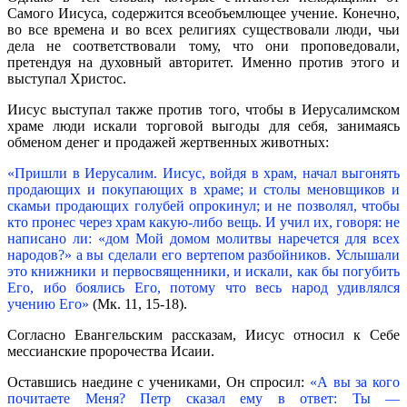
Самого Иисуса, содержится всеобъемлющее учение. Конечно,
во все времена и во всех религиях существовали люди, чьи
дела не соответствовали тому, что они проповедовали,
претендуя на духовный авторитет. Именно против этого и
выступал Христос.
Иисус выступал также против того, чтобы в Иерусалимском
храме люди искали торговой выгоды для себя, занимаясь
обменом денег и продажей жертвенных животных:
«Пришли в Иерусалим. Иисус, войдя в храм, начал выгонять
продающих и покупающих в храме; и столы меновщиков и
скамьи продающих голубей опрокинул; и не позволял, чтобы
кто пронес через храм какую-либо вещь. И учил их, говоря: не
написано ли: «дом Мой домом молитвы наречется для всех
народов?» а вы сделали его вертепом разбойников. Услышали
это книжники и первосвященники, и искали, как бы погубить
Его, ибо боялись Его, потому что весь народ удивлялся
учению Его»
(Мк. 11, 15-18).
Согласно Евангельским рассказам, Иисус относил к Себе
мессианские пророчества Исаии.
Оставшись наедине с учениками, Он спросил:
«А вы за кого
почитаете Меня? Петр сказал ему в ответ: Ты —