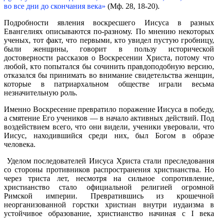
во все дни до скончания века»
(Мф. 28, 18-20).
Подробности явления воскресшего Иисуса в разных
Евангелиях описываются по-разному. По мнению некоторых
ученых, тот факт, что первыми, кто увидел пустую гробницу,
были женщины, говорит в пользу исторической
достоверности рассказов о Воскресении Христа, потому что
любой, кто попытался бы сочинить правдоподобную версию,
отказался бы принимать во внимание свидетельства женщин,
которые в патриархальном обществе играли весьма
незначительную роль.
Именно Воскресение превратило поражение Иисуса в победу,
а смятение Его учеников — в начало активных действий. Под
воздействием всего, что они видели, ученики уверовали, что
Иисус, находившийся среди них, был Богом в образе
человека.
Уделом последователей Иисуса Христа стали преследования
со стороны противников распространения христианства. Но
через триста лет, несмотря на сильное сопротивление,
христианство стало официальной религией огромной
Римской империи. Превратившись из крошечной
неорганизованной горстки христиан внутри иудаизма в
устойчивое образование, христианство начиная с I века