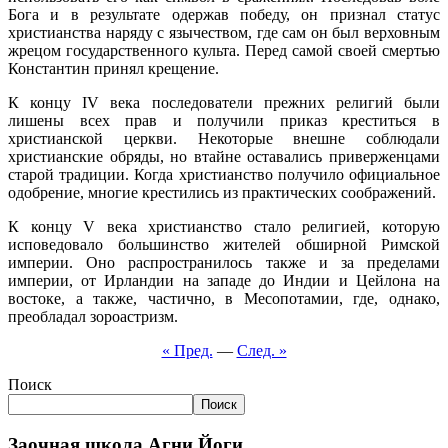
Бога и в результате одержав победу, он признал статус
христианства наряду с язычеством, где сам он был верховным
жрецом государственного культа. Перед самой своей смертью
Константин принял крещение.
К концу IV века последователи прежних религий были
лишены всех прав и получили приказ креститься в
христианской церкви. Некоторые внешне соблюдали
христианские обряды, но втайне оставались приверженцами
старой традиции. Когда христианство получило официальное
одобрение, многие крестились из практических соображений.
К концу V века христианство стало религией, которую
исповедовало большинство жителей обширной Римской
империи. Оно распространилось также и за пределами
империи, от Ирландии на западе до Индии и Цейлона на
востоке, а также, частично, в Месопотамии, где, однако,
преобладал зороастризм.
« Пред.
—
След. »
Поиск
Поиск
Заочная школа Агни Йоги