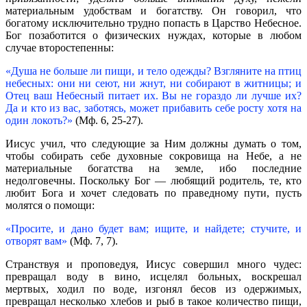
материальным удобствам и богатству. Он говорил, что
богатому исключительно трудно попасть в Царство Небесное.
Бог позаботится о физических нуждах, которые в любом
случае второстепенны:
«Душа не больше ли пищи, и тело одежды? Взгляните на птиц
небесных: они ни сеют, ни жнут, ни собирают в житницы; и
Отец ваш Небесный питает их. Вы не гораздо ли лучше их?
Да и кто из вас, заботясь, может прибавить себе росту хотя на
один локоть?»
(Мф. 6, 25-27).
Иисус учил, что следующие за Ним должны думать о том,
чтобы собирать себе духовные сокровища на Небе, а не
материальные богатства на земле, ибо последние
недолговечны. Поскольку Бог — любящий родитель, те, кто
любит Бога и хочет следовать по праведному пути, пусть
молятся о помощи:
«Просите, и дано будет вам; ищите, и найдете; стучите, и
отворят вам»
(Мф. 7, 7).
Странствуя и проповедуя, Иисус совершил много чудес:
превращал воду в вино, исцелял больных, воскрешал
мертвых, ходил по воде, изгонял бесов из одержимых,
превращал несколько хлебов и рыб в такое количество пищи,