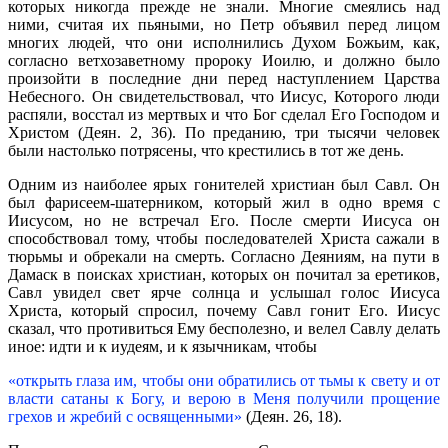
которых никогда прежде не знали. Многие смеялись над
ними, считая их пьяными, но Петр объявил перед лицом
многих людей, что они исполнились Духом Божьим, как,
согласно ветхозаветному пророку Иоилю, и должно было
произойти в последние дни перед наступлением Царства
Небесного. Он свидетельствовал, что Иисус, Которого люди
распяли, восстал из мертвых и что Бог сделал Его Господом и
Христом (Деян. 2, 36). По преданию, три тысячи человек
были настолько потрясены, что крестились в тот же день.
Одним из наиболее ярых гонителей христиан был Савл. Он
был фарисеем-шатерником, который жил в одно время с
Иисусом, но не встречал Его. После смерти Иисуса он
способствовал тому, чтобы последователей Христа сажали в
тюрьмы и обрекали на смерть. Согласно Деяниям, на пути в
Дамаск в поисках христиан, которых он почитал за еретиков,
Савл увидел свет ярче солнца и услышал голос Иисуса
Христа, который спросил, почему Савл гонит Его. Иисус
сказал, что противиться Ему бесполезно, и велел Савлу делать
иное: идти и к иудеям, и к язычникам, чтобы
«открыть глаза им, чтобы они обратились от тьмы к свету и от
власти сатаны к Богу, и верою в Меня получили прощение
грехов и жребий с освященными»
(Деян. 26, 18).