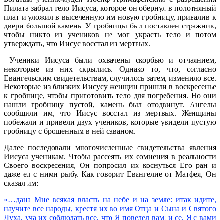
Пилата забрал тело Иисуса, которое он обернул в полотняный
плат и уложил в высеченную им новую гробницу, привалив к
двери большой камень. У гробницы был поставлен стражник,
чтобы никто из учеников не мог украсть тело и потом
утверждать, что Иисус восстал из мертвых.
Ученики Иисуса были охвачены скорбью и отчаянием,
некоторые из них скрылись. Однако то, что, согласно
Евангельским свидетельствам, случилось затем, изменило все.
Некоторые из близких Иисусу женщин пришли в воскресенье
к гробнице, чтобы приготовить тело для погребения. Но они
нашли гробницу пустой, камень был отодвинут. Ангелы
сообщили им, что Иисус восстал из мертвых. Женщины
побежали и привели двух учеников, которые увидели пустую
гробницу с брошенным в ней саваном.
Далее последовали многочисленные свидетельства явления
Иисуса ученикам. Чтобы рассеять их сомнения в реальности
Своего воскресения, Он попросил их коснуться Его ран и
даже ел с ними рыбу. Как говорит Евангелие от Матфея, Он
сказал им:
«…дана Мне всякая власть на небе и на земле: итак идите,
научите все народы, крестя их во имя Отца и Сына и Святого
Духа, уча их соблюдать все, что Я повелел вам; и се, Я с вами