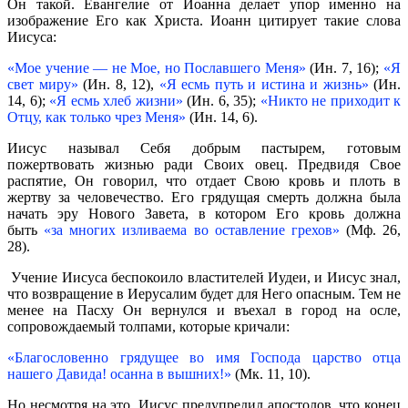
Он такой. Евангелие от Иоанна делает упор именно на
изображение Его как Христа. Иоанн цитирует такие слова
Иисуса:
«Мое учение — не Мое, но Пославшего Меня»
(Ин. 7, 16);
«Я
свет миру»
(Ин. 8, 12),
«Я есмь путь и истина и жизнь»
(Ин.
14, 6);
«Я есмь хлеб жизни»
(Ин. 6, 35);
«Никто не приходит к
Отцу, как только чрез Меня»
(Ин. 14, 6).
Иисус называл Себя добрым пастырем, готовым
пожертвовать жизнью ради Своих овец. Предвидя Свое
распятие, Он говорил, что отдает Свою кровь и плоть в
жертву за человечество. Его грядущая смерть должна была
начать эру Нового Завета, в котором Его кровь должна
быть
«за многих изливаема во оставление грехов»
(Мф. 26,
28).
Учение Иисуса беспокоило властителей Иудеи, и Иисус знал,
что возвращение в Иерусалим будет для Него опасным. Тем не
менее на Пасху Он вернулся и въехал в город на осле,
сопровождаемый толпами, которые кричали:
«Благословенно грядущее во имя Господа царство отца
нашего Давида! осанна в вышних!»
(Мк. 11, 10).
Но несмотря на это, Иисус предупредил апостолов, что конец