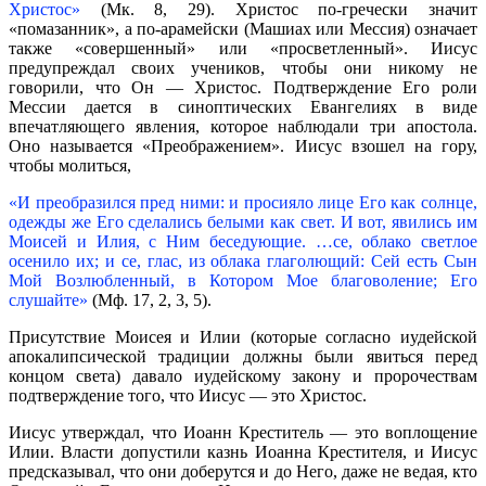
Христос»
(Мк. 8, 29). Христос по-гречески значит
«помазанник», а по-арамейски (Машиах или Мессия) означает
также «совершенный» или «просветленный». Иисус
предупреждал своих учеников, чтобы они никому не
говорили, что Он — Христос. Подтверждение Его роли
Мессии дается в синоптических Евангелиях в виде
впечатляющего явления, которое наблюдали три апостола.
Оно называется «Преображением». Иисус взошел на гору,
чтобы молиться,
«И преобразился пред ними: и просияло лице Его как солнце,
одежды же Его сделались белыми как свет. И вот, явились им
Моисей и Илия, с Ним беседующие. …се, облако светлое
осенило их; и се, глас, из облака глаголющий: Сей есть Сын
Мой Возлюбленный, в Котором Мое благоволение; Его
слушайте»
(Мф. 17, 2, 3, 5).
Присутствие Моисея и Илии (которые согласно иудейской
апокалипсической традиции должны были явиться перед
концом света) давало иудейскому закону и пророчествам
подтверждение того, что Иисус — это Христос.
Иисус утверждал, что Иоанн Креститель — это воплощение
Илии. Власти допустили казнь Иоанна Крестителя, и Иисус
предсказывал, что они доберутся и до Него, даже не ведая, кто