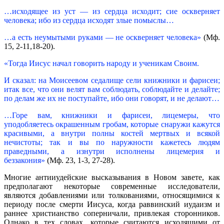
…исходящее из уст — из сердца исходит; сие оскверняет
человека; ибо из сердца исходят злые помыслы…
…а есть неумытыми руками — не оскверняет человека»
(Мф.
15, 2-11,18-20).
«Тогда Иисус начал говорить народу и ученикам Своим.
И сказал: на Моисеевом седалище сели книжники и фарисеи;
итак все, что они велят вам соблюдать, соблюдайте и делайте;
по делам же их не поступайте, ибо они говорят, и не делают…
…Горе вам, книжники и фарисеи, лицемеры, что
уподобляетесь окрашенным гробам, которые снаружи кажутся
красивыми, а внутри полны костей мертвых и всякой
нечистоты; так и вы по наружности кажетесь людям
праведными, а изнутри исполнены лицемерия и
беззакония»
(Мф. 23, 1-3, 27-28).
Многие антииудейские высказывания в Новом завете, как
предполагают некоторые современные исследователи,
являются добавлениями или толкованиями, относящимися к
периоду после смерти Иисуса, когда раввинский иудаизм и
раннее христианство соперничали, привлекая сторонников.
Однако в тех словах, которые считаются исходящими от