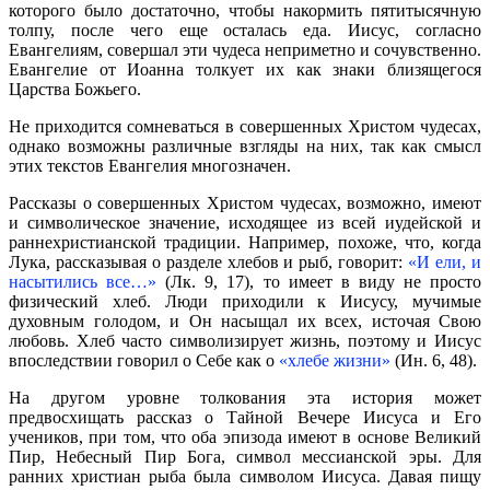
которого было достаточно, чтобы накормить пятитысячную
толпу, после чего еще осталась еда. Иисус, согласно
Евангелиям, совершал эти чудеса неприметно и сочувственно.
Евангелие от Иоанна толкует их как знаки близящегося
Царства Божьего.
Не приходится сомневаться в совершенных Христом чудесах,
однако возможны различные взгляды на них, так как смысл
этих текстов Евангелия многозначен.
Рассказы о совершенных Христом чудесах, возможно, имеют
и символическое значение, исходящее из всей иудейской и
раннехристианской традиции. Например, похоже, что, когда
Лука, рассказывая о разделе хлебов и рыб, говорит:
«И ели, и
насытились все…»
(Лк. 9, 17), то имеет в виду не просто
физический хлеб. Люди приходили к Иисусу, мучимые
духовным голодом, и Он насыщал их всех, источая Свою
любовь. Хлеб часто символизирует жизнь, поэтому и Иисус
впоследствии говорил о Себе как о
«хлебе жизни»
(Ин. 6, 48).
На другом уровне толкования эта история может
предвосхищать рассказ о Тайной Вечере Иисуса и Его
учеников, при том, что оба эпизода имеют в основе Великий
Пир, Небесный Пир Бога, символ мессианской эры. Для
ранних христиан рыба была символом Иисуса. Давая пищу