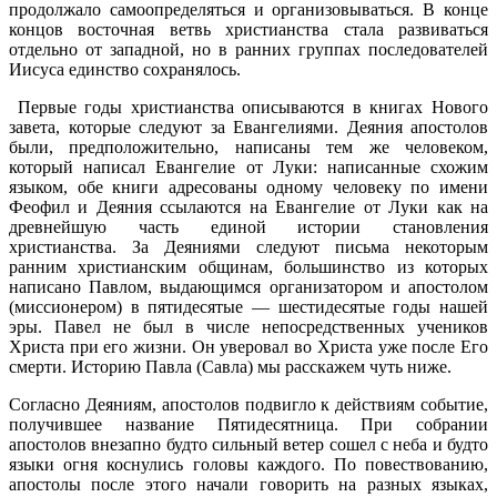
продолжало самоопределяться и организовываться. В конце
концов восточная ветвь христианства стала развиваться
отдельно от западной, но в ранних группах последователей
Иисуса единство сохранялось.
Первые годы христианства описываются в книгах Нового
завета, которые следуют за Евангелиями. Деяния апостолов
были, предположительно, написаны тем же человеком,
который написал Евангелие от Луки: написанные схожим
языком, обе книги адресованы одному человеку по имени
Феофил и Деяния ссылаются на Евангелие от Луки как на
древнейшую часть единой истории становления
христианства. За Деяниями следуют письма некоторым
ранним христианским общинам, большинство из которых
написано Павлом, выдающимся организатором и апостолом
(миссионером) в пятидесятые — шестидесятые годы нашей
эры. Павел не был в числе непосредственных учеников
Христа при его жизни. Он уверовал во Христа уже после Его
смерти. Историю Павла (Савла) мы расскажем чуть ниже.
Согласно Деяниям, апостолов подвигло к действиям событие,
получившее название Пятидесятница. При собрании
апостолов внезапно будто сильный ветер сошел с неба и будто
языки огня коснулись головы каждого. По повествованию,
апостолы после этого начали говорить на разных языках,