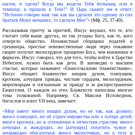
нагим, и одели? Когда мы видели Тебя больным, или в
темнице, и пришли к Тебе?” И Царь скажет им в ответ:
“Истинно говорю вам: так как вы сделали это одному из сих
братьев Моих меньших, то сделали Мне”»
(Мф. 25, 37-40).
Рассказывая притчу за притчей, Иисус внушал, что те, кто
считает себя выше других, не так угодны Богу, как те, кого
отвергло общество. Ненавистные сборщики податей и
грешницы, простые невежественные люди через покаяние
скорее получат милосердное прощение Бога, чем книжники и
фарисеи. Иисус говорил, что для того, чтобы войти в Царство
Небесное, нужно быть как дети. В заповедях о высшем
счастье, которые называют «Евангельскими блаженствами»,
Иисус обещает блаженство нищим духом, плачущим,
кротким, алчущим правды, чистым сердцем, милосердным,
миротворцам и изгнанным за правду и за распространение
Евангелия. О каждом из этих Блаженств написаны многие
тома толкований. Например, Св. Максим Исповедник,
богослов и аскет VII века, замечает:
«Мир имеет много нищих духом, но не так, как должно;
много плачущих, но об утрате имущества или о потере детей;
много кротких, но в отношении к нечистым страстям; много
алчущих и жаждущих, но [алчущих] похитить чужое и
неправедно обогатиться; много милостивых, но к телу и