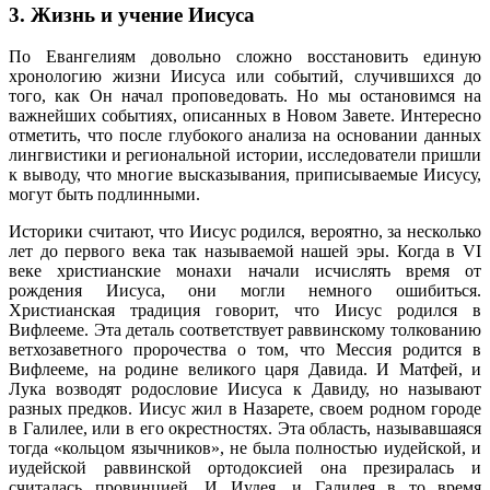
3. Жизнь и учение Иисуса
По Евангелиям довольно сложно восстановить единую
хронологию жизни Иисуса или событий, случившихся до
того, как Он начал проповедовать. Но мы остановимся на
важнейших событиях, описанных в Новом Завете. Интересно
отметить, что после глубокого анализа на основании данных
лингвистики и региональной истории, исследователи пришли
к выводу, что многие высказывания, приписываемые Иисусу,
могут быть подлинными.
Историки считают, что Иисус родился, вероятно, за несколько
лет до первого века так называемой нашей эры. Когда в VI
веке христианские монахи начали исчислять время от
рождения Иисуса, они могли немного ошибиться.
Христианская традиция говорит, что Иисус родился в
Вифлееме. Эта деталь соответствует раввинскому толкованию
ветхозаветного пророчества о том, что Мессия родится в
Вифлееме, на родине великого царя Давида. И Матфей, и
Лука возводят родословие Иисуса к Давиду, но называют
разных предков. Иисус жил в Назарете, своем родном городе
в Галилее, или в его окрестностях. Эта область, называвшаяся
тогда «кольцом язычников», не была полностью иудейской, и
иудейской раввинской ортодоксией она презиралась и
считалась провинцией. И Иудея, и Галилея в то время