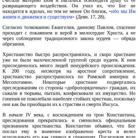
считали материю злом и пытались освободить душу от ее
развращающего воздействия. Он учил их, что Бог не
находится в идолах, но тем не менее Он близок,
«ибо мы Им
живем и движемся и существуем»
(Деян. 17, 28).
Согласно толкованию Евангелия, данному Павлом, спасение
приходит с покаянием и верой в милосердие Христа, а не
через соблюдение традиционного закона иудеев — обряда
обрезания.
Христианство быстро распространялось, и скоро христиане
уже не были малочисленной группой среди иудеев. К ним
присоединилось много людей неиудейского происхождения.
К 200 году, несмотря на яростное сопротивление,
христианство распространилось по Римской империи и
Месопотамии. Некоторые христиане подвергались
преследованиям со стороны «добропорядочных» граждан, их
сажали в тюрьмы, пытали, конфисковали их имущество. Но
гонения не поколебали наиболее стойких христиан, поскольку
они как бы приобщали их к страстям и смерти Иисуса.
В начале IV века, с восхождением на трон Константина,
преследования прекратились и сменились официальным
признанием христианства. Константин объявил, что Бог
послал ему в знамение изображение креста и велел
использовать его как символ в сражениях. Последовав воле