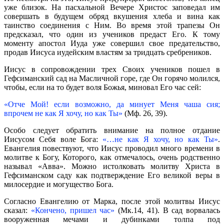
уже близок. На пасхальной Вечере Христос заповедал им
совершать в будущем обряд вкушения хлеба и вина как
таинство соединения с Ним. Во время этой трапезы Он
предсказал, что один из учеников предаст Его. К тому
моменту апостол Иуда уже совершил свое предательство,
продав Иисуса иудейским властям за тридцать сребреников.
Иисус в сопровождении трех Своих учеников пошел в
Гефсиманский сад на Масличной горе, где Он горячо молился,
чтобы, если на то будет воля Божья, миновал Его час сей:
«Отче Мой! если возможно, да минует Меня чаша сия;
впрочем не как Я хочу, но как Ты»
(Мф. 26, 39).
Особо следует обратить внимание на полное отдание
Иисусом Себя воле Бога:
«…не как Я хочу, но как Ты»
.
Евангелия повествуют, что Иисус проводил много времени в
молитве к Богу, Которого, как отмечалось, очень родственно
называл «Авва». Можно истолковать молитву Христа в
Гефсиманском саду как подтверждение Его великой веры в
милосердие и могущество Бога.
Согласно Евангелию от Марка, после этой молитвы Иисус
сказал:
«Кончено, пришел час»
(Мк.14, 41). В сад ворвалась
вооруженная мечами и дубинками толпа под