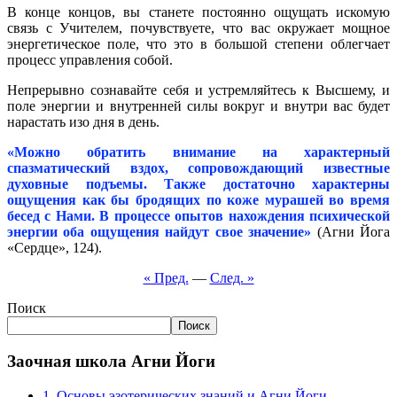
В конце концов, вы станете постоянно ощущать искомую
связь с Учителем, почувствуете, что вас окружает мощное
энергетическое поле, что это в большой степени облегчает
процесс управления собой.
Непрерывно сознавайте себя и устремляйтесь к Высшему, и
поле энергии и внутренней силы вокруг и внутри вас будет
нарастать изо дня в день.
«Можно обратить внимание на характерный
спазматический вздох, сопровождающий известные
духовные подъемы. Также достаточно характерны
ощущения как бы бродящих по коже мурашей во время
бесед с Нами. В процессе опытов нахождения психической
энергии оба ощущения найдут свое значение»
(Агни Йога
«Сердце», 124).
« Пред.
—
След. »
Поиск
Поиск
Заочная школа Агни Йоги
1. Основы эзотерических знаний и Агни Йоги