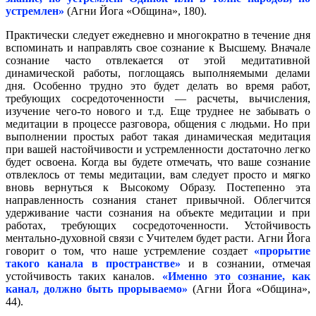
устремлен»
(Агни Йога «Община», 180).
Практически следует ежедневно и многократно в течение дня
вспоминать и направлять свое сознание к Высшему. Вначале
сознание часто отвлекается от этой медитативной
динамической работы, поглощаясь выполняемыми делами
дня. Особенно трудно это будет делать во время работ,
требующих сосредоточенности — расчеты, вычисления,
изучение чего-то нового и т.д. Еще труднее не забывать о
медитации в процессе разговора, общения с людьми. Но при
выполнении простых работ такая динамическая медитация
при вашей настойчивости и устремленности достаточно легко
будет освоена. Когда вы будете отмечать, что ваше сознание
отвлеклось от темы медитации, вам следует просто и мягко
вновь вернуться к Высокому Образу. Постепенно эта
направленность сознания станет привычной. Облегчится
удерживание части сознания на объекте медитации и при
работах, требующих сосредоточенности. Устойчивость
ментально-духовной связи с Учителем будет расти. Агни Йога
говорит о том, что наше устремление создает
«прорытие
такого канала в пространстве»
и в сознании, отмечая
устойчивость таких каналов.
«Именно это сознание, как
канал, должно быть прорываемо»
(Агни Йога «Община»,
44).