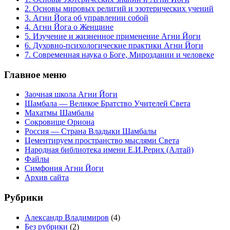
2. Основы мировых религий и эзотерических учений
3. Агни Йога об управлении собой
4. Агни Йога о Женщине
5. Изучение и жизненное применение Агни Йоги
6. Духовно-психологические практики Агни Йоги
7. Современная наука о Боге, Мироздании и человеке
Главное меню
Заочная школа Агни Йоги
Шамбала — Великое Братство Учителей Света
Махатмы Шамбалы
Сокровище Ориона
Россия — Страна Владыки Шамбалы
Цементируем пространство мыслями Света
Народная библиотека имени Е.И.Рерих (Алтай)
Файлы
Симфония Агни Йоги
Архив сайта
Рубрики
Александр Владимиров
(4)
Без рубрики
(2)