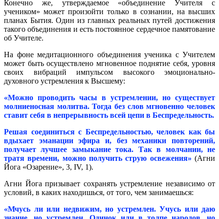
Конечно же, утверждаемое «объединение Учителя с
учеником» может произойти только в сознании, на высших
планах Бытия. Один из главных реальных путей достижения
такого объединения и есть постоянное сердечное памятование
об Учителе.
На фоне медитационного объединения ученика с Учителем
может быть осуществлено мгновенное поднятие себя, уровня
своих вибраций импульсом высокого эмоционально-
духовного устремления к Высшему:
«Можно проводить часы в устремлении, но существует
молниеносная молитва. Тогда без слов мгновенно человек
ставит себя в непрерывность всей цепи в Беспредельность.
Решая соединиться с Беспредельностью, человек как бы
вдыхает эманации эфира и, без механики повторений,
получает лучшее замыкание тока. Так в молчании, не
тратя времени, можно получить струю освежения»
(Агни
Йога «Озарение», 3, IV, 1).
Агни Йога призывает сохранять устремление независимо от
условий, в каких находишься, от того, чем занимаешься:
«Мчусь ли или недвижим, но устремлен. Учусь или даю
знание, но устремлен. Одинок или в толпе народов, но