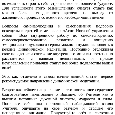
возможность строить себя, строить свое настоящее и будущее.
Для успешности этого размышлениям следует отдать как
можно больше ежедневного времени не выходя из
жизненного процесса со всеми его необходимыми делами.
Вопросы самонаблюдения и самопознания подробно
освещены в третьей теме школы «Агни Йога об управлении
собой». Всю внутреннюю работу по самонаблюдению,
самосовершенствованию, развитию и очищению
эмоционально-духовного сердца можно и нужно выполнять в
режиме динамической медитации. Постоянно отслеживая
свое поведение и состояние внутреннего мира вы постепенно
расстанетесь с вашими недостатками, и прежде
неуправляемые привычки станут все более подвластны вашей
воле!
Это, как отмечено в самом начале данной статьи, первое
рекомендуемое направление динамической медитации.
Второе важнейшее направление — это постоянное сердечное
благоговейное памятование о Высшем, об Учителе как о
высшем источнике духовной чистоты, мудрости и силы.
Поставьте себя под постоянный наблюдающий взгляд
Учителя, ощущайте на себе разумом и сердцем его
непрерывное внимание. Почувствуйте себя в состоянии