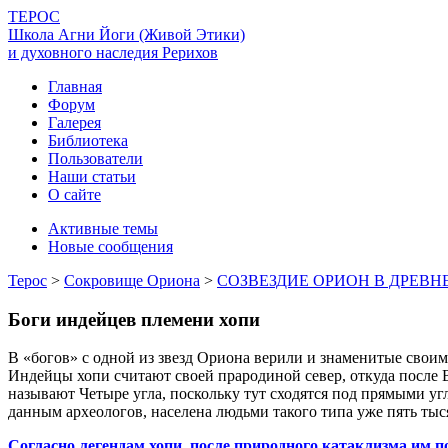
ТЕРОС
Школа Агни Йоги (Живой Этики)
и духовного наследия Рерихов
Главная
Форум
Галерея
Библиотека
Пользователи
Наши статьи
О сайте
Активные темы
Новые сообщения
Терос
>
Сокровище Ориона
>
СОЗВЕЗДИЕ ОРИОН В ДРЕВН
Боги индейцев племени хопи
В «богов» с одной из звезд Ориона верили и знаменитые сво
Индейцы хопи считают своей прародиной север, откуда после В
называют Четыре угла, поскольку тут сходятся под прямыми у
данным археологов, населена людьми такого типа уже пять ты
Согласно легендам хопи, после природного катаклизма им п