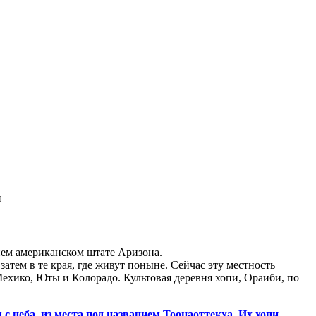
и
нем американском штате Аризона.
тем в те края, где живут поныне. Сейчас эту местность
хико, Юты и Колорадо. Культовая деревня хопи, Ораиби, по
 неба, из места под названием Тоонаоттекха. Их хопи