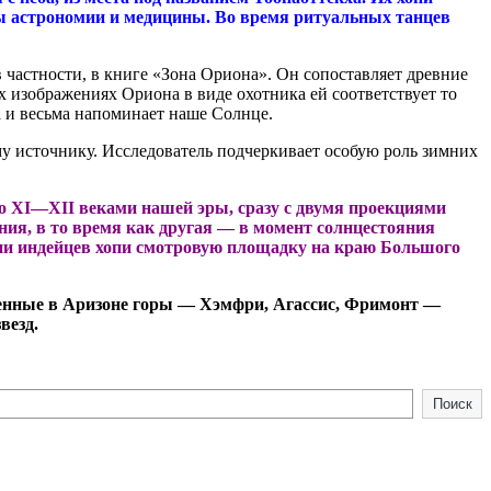
ы астрономии и медицины. Во время ритуальных танцев
 частности, в книге «Зона Ориона». Он сопоставляет древние
 изображениях Ориона в виде охотника ей соответствует то
па и весьма напоминает наше Солнце.
му источнику. Исследователь подчеркивает особую роль зимних
о XI—XII веками нашей эры, сразу с двумя проекциями
ния, в то время как другая — в момент солнцестояния
ии индейцев хопи смотровую площадку на краю Большого
оженные в Аризоне горы — Хэмфри, Агассис, Фримонт —
везд.
Поиск