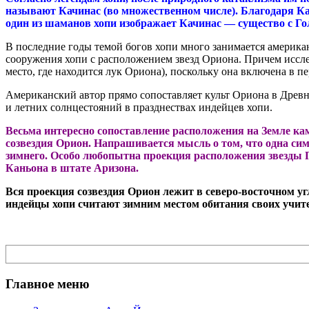
называют Качинас (во множественном числе). Благодаря К
один из шаманов хопи изображает Качинас — существо с Го
В последние годы темой богов хопи много занимается американ
сооружения хопи с расположением звезд Ориона. Причем иссле
место, где находится лук Ориона), поскольку она включена в п
Американский автор прямо сопоставляет культ Ориона в Древне
и летних солнцестояний в празднествах индейцев хопи.
Весьма интересно сопоставление расположения на Земле ка
созвездия Орион. Напрашивается мысль о том, что одна сим
зимнего. Особо любопытна проекция расположения звезды 
Каньона в штате Аризона.
Вся проекция созвездия Орион лежит в северо-восточном 
индейцы хопи считают зимним местом обитания своих учител
Поиск
Главное меню