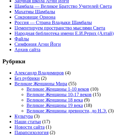
Заочная школа Агни Йоги
Шамбала — Великое Братство Учителей Света
Махатмы Шамбалы
Сокровище Ориона
Россия — Страна Владыки Шамбалы
Цементируем пространство мыслями Света
Народная библиотека имени Е.И.Рерих (Алтай)
Файлы
Симфония Агни Йоги
Архив сайта
Рубрики
Александр Владимиров
(4)
Без рубрики
(2)
Великие Женщины Мира
(55)
Великие Женщины 1-10 веков
(10)
Великие Женщины 10-17 веков
(15)
Великие Женщины 18 века
(9)
Великие Женщины 19 века
(18)
Великие Женщины древности, до Н.Э.
(3)
Культура
(3)
Наши статьи
(17)
Новости сайта
(1)
Парапсихология
(2)