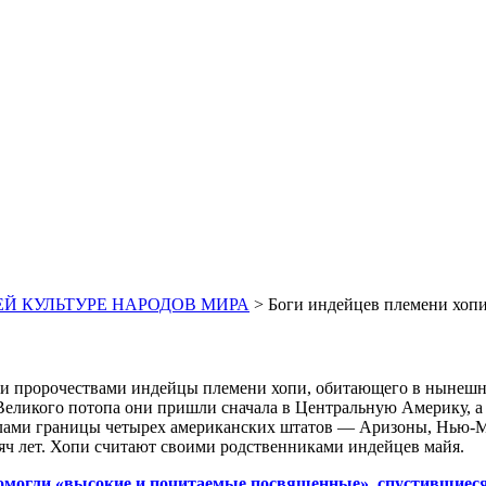
ЕЙ КУЛЬТУРЕ НАРОДОВ МИРА
>
Боги индейцев племени хоп
ими пророчествами индейцы племени хопи, обитающего в нынеш
еликого потопа они пришли сначала в Центральную Америку, а за
глами границы четырех американских штатов — Аризоны, Нью-Ме
сяч лет. Хопи считают своими родственниками индейцев майя.
омогли «высокие и почитаемые посвященные», спустившиеся с