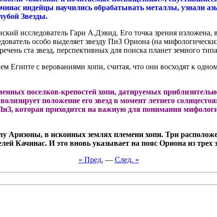
ачинас индейцы научились обрабатывать металлы, узнали аз
лубой Звезды.
ский исследователь Гари А.Дэвид. Его точка зрения изложена, в
дователь особо выделяет звезду ПиЗ Ориона (на мифологических
еречень ста звезд, перспективных для поиска планет земного ти
м Египте с верованиями хопи, считая, что они восходят к одно
менных поселков-крепостей хопи, датируемых приблизительн
волизирует положение его звезд в момент летнего солнцестоя
ПиЗ, которая приходится на важную для понимания мифолог
углу Аризоны, в исконных землях племени хопи. Три распол
ей Качинас. И это вновь указывает на пояс Ориона из трех з
« Пред.
—
След. »