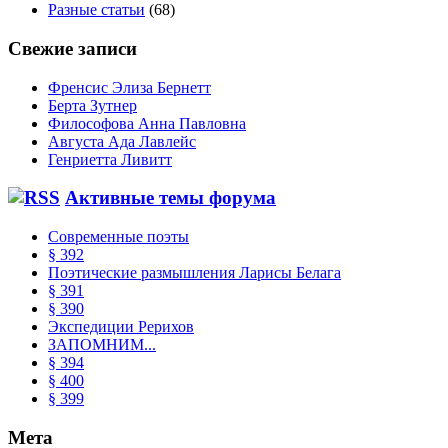
Разные статьи
(68)
Свежие записи
Френсис Элиза Бернетт
Берта Зутнер
Философова Анна Павловна
Августа Ада Лавлейс
Генриетта Ливитт
Активные темы форума
Современные поэты
§ 392
Поэтические размышления Ларисы Белага
§ 391
§ 390
Экспедиции Рерихов
ЗАПОМНИМ...
§ 394
§ 400
§ 399
Мета