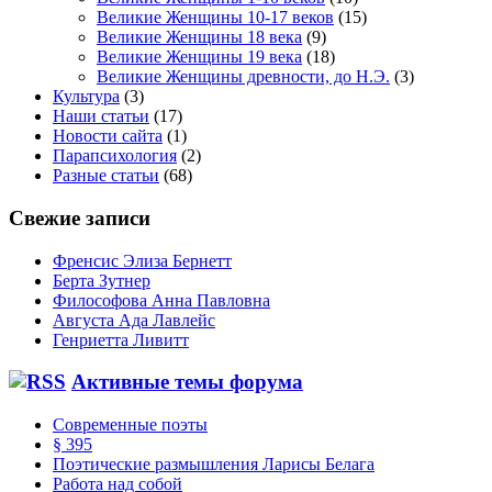
Великие Женщины 10-17 веков
(15)
Великие Женщины 18 века
(9)
Великие Женщины 19 века
(18)
Великие Женщины древности, до Н.Э.
(3)
Культура
(3)
Наши статьи
(17)
Новости сайта
(1)
Парапсихология
(2)
Разные статьи
(68)
Свежие записи
Френсис Элиза Бернетт
Берта Зутнер
Философова Анна Павловна
Августа Ада Лавлейс
Генриетта Ливитт
Активные темы форума
Современные поэты
§ 395
Поэтические размышления Ларисы Белага
Работа над собой