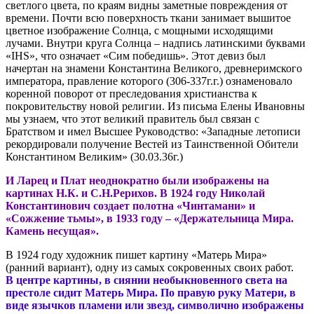
светлого цвета, по краям видны заметные повреждения от
времени. Почти всю поверхность ткани занимает вышитое
цветное изображение Солнца, с мощными исходящими
лучами. Внутри круга Солнца – надпись латинскими буквами
«IHS», что означает «Сим победишь». Этот девиз был
начертан на знамени Константина Великого, древнеримского
императора, правление которого (306-337г.г.) ознаменовало
коренной поворот от преследования христианства к
покровительству новой религии. Из письма Елены Ивановны
мы узнаем, что этот великий правитель был связан с
Братством и имел Высшее Руководство: «Западные летописи
рекордировали получение Вестей из Таинственной Обители
Константином Великим» (30.03.36г.)
И Ларец и Плат неоднократно были изображены на
картинах Н.К. и С.Н.Рерихов. В 1924 году Николай
Константинович создает полотна «Чинтамани» и
«Сожжение тьмы», в 1933 году – «Держательница Мира.
Камень несущая».
В 1924 году художник пишет картину «Матерь Мира»
(ранний вариант), одну из самых сокровенных своих работ.
В центре картины, в сиянии необыкновенного света на
престоле сидит Матерь Мира. По правую руку Матери, в
виде язычков пламени или звезд, символично изображены