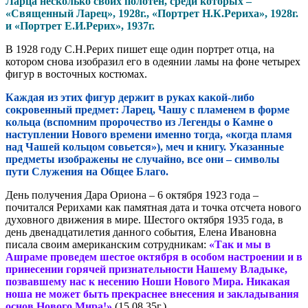
Ларца несколько своих полотен, среди которых –
«Священный Ларец», 1928г., «Портрет Н.К.Рериха», 1928г.
и «Портрет Е.И.Рерих», 1937г.
В 1928 году С.Н.Рерих пишет еще один портрет отца, на
котором снова изобразил его в одеянии ламы на фоне четырех
фигур в восточных костюмах.
Каждая из этих фигур держит в руках какой-либо
сокровенный предмет: Ларец, Чашу с пламенем в форме
кольца (вспомним пророчество из Легенды о Камне о
наступлении Нового времени именно тогда, «когда пламя
над Чашей кольцом совьется»), меч и книгу. Указанные
предметы изображены не случайно, все они – символы
пути Служения на Общее Благо.
День получения Дара Ориона – 6 октября 1923 года –
почитался Рерихами как памятная дата и точка отсчета нового
духовного движения в мире. Шестого октября 1935 года, в
день двенадцатилетия данного события, Елена Ивановна
писала своим американским сотрудникам:
«Так и мы в
Ашраме проведем шестое октября в особом настроении и в
принесении горячей признательности Нашему Владыке,
позвавшему нас к несению Ноши Нового Мира. Никакая
ноша не может быть прекраснее внесения и закладывания
основ Нового Мира!»
(15.08.35г.).