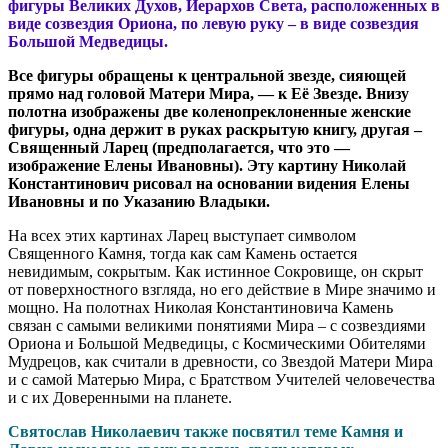
фигуры Великих Духов, Иерархов Света, расположенных в
виде созвездия Ориона, по левую руку – в виде созвездия
Большой Медведицы.
Все фигуры обращены к центральной звезде, сияющей
прямо над головой Матери Мира, — к Её Звезде. Внизу
полотна изображены две коленопреклоненные женские
фигуры, одна держит в руках раскрытую книгу, другая –
Священный Ларец (предполагается, что это —
изображение Елены Ивановны). Эту картину Николай
Константинович рисовал на основании видения Елены
Ивановны и по Указанию Владыки.
На всех этих картинах Ларец выступает символом
Священного Камня, тогда как сам Камень остается
невидимым, сокрытым. Как истинное Сокровище, он скрыт
от поверхностного взгляда, но его действие в Мире значимо и
мощно. На полотнах Николая Константиновича Камень
связан с самыми великими понятиями Мира – с созвездиями
Ориона и Большой Медведицы, с Космическими Обителями
Мудрецов, как считали в древности, со Звездой Матери Мира
и с самой Матерью Мира, с Братством Учителей человечества
и с их Доверенными на планете.
Святослав Николаевич также посвятил теме Камня и