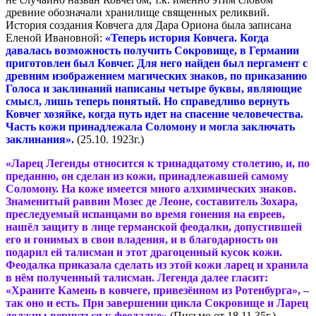
древние обозначали хранилище священных реликвий.
История создания Ковчега для Дара Ориона была записана
Еленой Ивановной:
«Теперь история Ковчега. Когда
давалась возможность получить Сокровище, в Германии
приготовлен был Ковчег. Для него найден был пергамент с
древним изображением магических знаков, по приказанию
Голоса и заклинаний написаны четыре буквы, являющие
смысл, лишь теперь понятый. Но справедливо вернуть
Ковчег хозяйке, когда путь идет на спасение человечества.
Часть кожи принадлежала Соломону и могла заключать
заклинания».
(25.10. 1923г.)
«Ларец Легенды относится к тринадцатому столетию, и, по
преданию, он сделан из кожи, принадлежавшей самому
Соломону. На коже имеется много алхимических знаков.
Знаменитый раввин Мозес де Леоне, составитель Зохара,
преследуемый испанцами во время гонения на евреев,
нашёл защиту в лице германской феодалки, допустившей
его и гонимых в свои владения, и в благодарность он
подарил ей талисман и этот драгоценный кусок кожи.
Феодалка приказала сделать из этой кожи ларец и хранила
в нём полученный талисман. Легенда далее гласит:
«Храните Камень в ковчеге, привезённом из Ротенбурга», –
так оно и есть. При завершении цикла Сокровище и Ларец
должны вернуться к феодалке»
(Письмо от 18.11.35г.).