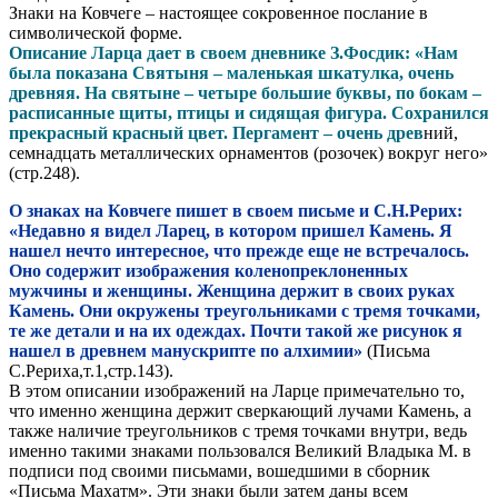
Знаки на Ковчеге – настоящее сокровенное послание в
символической форме.
Описание Ларца дает в своем дневнике З.Фосдик: «Нам
была показана Святыня – маленькая шкатулка, очень
древняя. На святыне – четыре большие буквы, по бокам –
расписанные щиты, птицы и сидящая фигура. Сохранился
прекрасный красный цвет. Пергамент – очень древ
ний,
семнадцать металлических орнаментов (розочек) вокруг него»
(стр.248).
О знаках на Ковчеге пишет в своем письме и С.Н.Рерих:
«Недавно я видел Ларец, в котором пришел Камень. Я
нашел нечто интересное, что прежде еще не встречалось.
Оно содержит изображения коленопреклоненных
мужчины и женщины. Женщина держит в своих руках
Камень. Они окружены треугольниками с тремя точками,
те же детали и на их одеждах. Почти такой же рисунок я
нашел в древнем манускрипте по алхимии»
(Письма
С.Рериха,т.1,стр.143).
В этом описании изображений на Ларце примечательно то,
что именно женщина держит сверкающий лучами Камень, а
также наличие треугольников с тремя точками внутри, ведь
именно такими знаками пользовался Великий Владыка М. в
подписи под своими письмами, вошедшими в сборник
«Письма Махатм». Эти знаки были затем даны всем