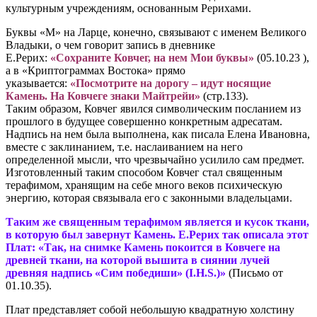
культурным учреждениям, основанным Рерихами.
Буквы «М» на Ларце, конечно, связывают с именем Великого
Владыки, о чем говорит запись в дневнике
Е.Рерих:
«Сохраните Ковчег, на нем Мои буквы»
(05.10.23 ),
а в «Криптограммах Востока» прямо
указывается:
«Посмотрите на дорогу – идут носящие
Камень. На Ковчеге знаки Майтрейи»
(стр.133).
Таким образом, Ковчег явился символическим посланием из
прошлого в будущее совершенно конкретным адресатам.
Надпись на нем была выполнена, как писала Елена Ивановна,
вместе с заклинанием, т.е. наслаиванием на него
определенной мысли, что чрезвычайно усилило сам предмет.
Изготовленный таким способом Ковчег стал священным
терафимом, хранящим на себе много веков психическую
энергию, которая связывала его с законными владельцами.
Таким же священным терафимом является и кусок ткани,
в которую был завернут Камень. Е.Рерих так описала этот
Плат: «Так, на снимке Камень покоится в Ковчеге на
древней ткани, на которой вышита в сиянии лучей
древняя надпись «Сим победиши» (I.H.S.)»
(Письмо от
01.10.35).
Плат представляет собой небольшую квадратную холстину