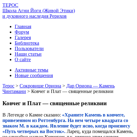
ТЕРОС
Школа Агни Йоги (Живой Этики)
и духовного наследия Рерихов
Главная
Форум
Галерея
Библиотека
Пользователи
Наши статьи
О сайте
Активные темы
Новые сообщения
Терос
>
Сокровище Ориона
>
Дар Ориона — Камень
Чинтамани
>
Ковчег и Плат — священные реликвии
Ковчег и Плат — священные реликвии
В Легенде о Камне сказано:
«Храните Камень в ковчеге,
привезенном из Роттенбурга. На нем четыре квадрата со
знаком М. в каждом. Явление будет ясно, когда произнесу
«Путь четверых на Восток».
Ларец, куда помещался Камень,
не случайно назван Ковчегом, т.к. именно этим словом