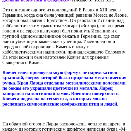
Это описание одного из воплощений Е.Рерих в XIII веке в
Германии, когда она была ученицей раввина Мозеса де Леоне,
который был связан с Братством. Он работал в Испании над
каббалистическим трактатом «Зогар» («Зохар»), но во время
гонения на евреев вынужден был покинуть Испанию и с
группой единомышленников бежать в Германию, где смог
найти убежище в замке своей ученицы. Именно ей он и
передал своё сокровище – Камень и кожу с
каббалистическими надписями, принадлежавшую Соломону.
Из этой кожи и был изготовлен Ковчег для хранения
Священного Камня.
Ковчег имел прямоугольную форму с четырехскатной
крышкой, сверху которой была приделана металлическая
ручка. Края Ларца отделаны металлическими полосками,
по бокам его украшали цветочки из металла. Ларец
запирался на массивный замок. Внешняя поверхность
Ковчега поделена на сегменты, в которых можно
распознать символические изображения птиц и людей.
На обратной стороне Ларца расположены четыре квадрата, в
каждом из которых готическим шрифтом написана буква «М».