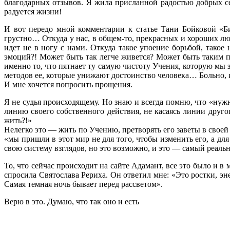
благодарных отзывов. Я жила присланной радостью добрых се
радуется жизни!
И вот передо мной комментарии к статье Тани Бойковой «Би
грустно… Откуда у нас, в общем-то, прекрасных и хороших люд
идет не в ногу с нами. Откуда такое упоение борьбой, такое
эмоций?! Может быть так легче живется? Может быть таким 
именно то, что пятнает ту самую чистоту Учения, которую мы 
методов ее, которые унижают достоинство человека… Больно,
И мне хочется попросить прощения.
Я не судья происходящему. Но знаю и всегда помню, что «нужн
линию своего собственного действия, не касаясь линии друго
жить?!»
Нелегко это — жить по Учению, претворять его заветы в своей
«мы пришли в этот мир не для того, чтобы изменить его, а для
свою систему взглядов, но это возможно, и это — самый реал
То, что сейчас происходит на сайте Адамант, все это было и в
спросила Святослава Рериха. Он ответил мне: «Это ростки, эне
Самая темная ночь бывает перед рассветом».
Верю в это. Думаю, что так оно и есть