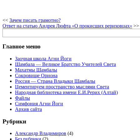
<<
Зачем писать грамотно?
Ответ на статью Андрея Люфта «О прокисших рериховцах»
>>
Поиск
Главное меню
Заочная школа Агни Йоги
Шамбала — Великое Братство Учителей Света
Махатмы Шамбалы
Сокровище Ориона
Россия — Страна Владыки Шамбалы
Цементируем пространство мыслями Света
Народная библиотека имени Е.И.Рерих (Алтай)
Файлы
Симфония Агни Йоги
Архив сайта
Рубрики
Александр Владимиров
(4)
Без рубрики
(2)