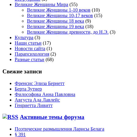
Великие Женщины Мира
(55)
Великие Женщины 1-10 веков
(10)
Великие Женщины 10-17 веков
(15)
Великие Женщины 18 века
(9)
Великие Женщины 19 века
(18)
Великие Женщины древности, до Н.Э.
(3)
Культура
(3)
Наши статьи
(17)
Новости сайта
(1)
Парапсихология
(2)
Разные статьи
(68)
Свежие записи
Френсис Элиза Бернетт
Берта Зутнер
Философова Анна Павловна
Августа Ада Лавлейс
Генриетта Ливитт
Активные темы форума
Поэтические размышления Ларисы Белага
§ 391