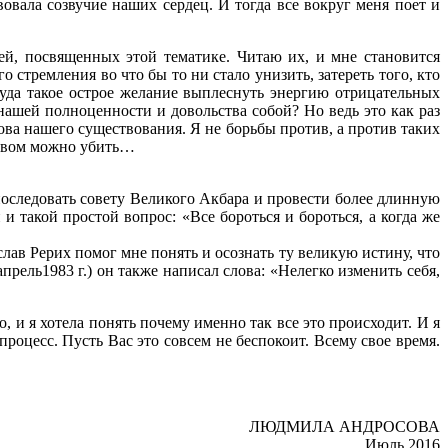
вала созвучие наших сердец. И тогда все вокруг меня поет и
ей, посвященных этой тематике. Читаю их, и мне становится
стремления во что бы то ни стало унизить, затереть того, кто
ткуда такое острое желание выплеснуть энергию отрицательных
шей полноценности и довольства собой? Но ведь это как раз
ова нашего существования. Я не борьбы против, а против таких
ловом можно убить…
 последовать совету Великого Акбара и провести более длинную
 такой простой вопрос: «Все бороться и бороться, а когда же
лав Рерих помог мне понять и осознать ту великую истину, что
прель1983 г.) он также написал слова: «Нелегко изменить себя,
, и я хотела понять почему именно так все это происходит. И я
процесс. Пусть Вас это совсем не беспокоит. Всему свое время.
ЛЮДМИЛА АНДРОСОВА
Июль 2016