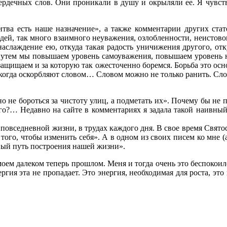
рдечных слов. Они проникали в душу и окрыляли ее. Я чувство
тва есть наше назначение», а также комментарии других стат
ей, так много взаимного неуважения, озлобленности, неистового 
 наслаждение ею, откуда такая радость уничижения другого, о
путем мы повышаем уровень самоуважения, повышаем уровень на
защищаем и за которую так ожесточенно боремся. Борьба это осн
 когда оскорбляют словом… Словом можно не только ранить. С
о не бороться за чистоту улиц, а подметать их». Почему бы не
го?… Недавно на сайте в комментариях я задала такой наивный и
 повседневной жизни, в трудах каждого дня. В свое время Святос
 того, чтобы изменить себя». А в одном из своих писем ко мне (а
ьный путь построения нашей жизни».
 моем далеком теперь прошлом. Меня и тогда очень это беспокоило
ргия эта не пропадает. Это энергия, необходимая для роста, это 