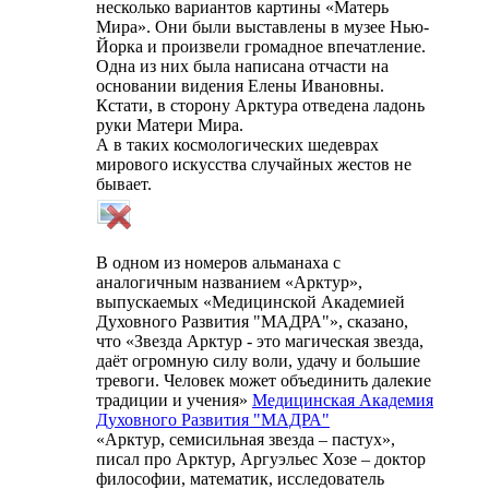
несколько вариантов картины «Матерь
Мира». Они были выставлены в музее Нью-
Йорка и произвели громадное впечатление.
Одна из них была написана отчасти на
основании видения Елены Ивановны.
Кстати, в сторону Арктура отведена ладонь
руки Матери Мира.
А в таких космологических шедеврах
мирового искусства случайных жестов не
бывает.
В одном из номеров альманаха с
аналогичным названием «Арктур»,
выпускаемых «Медицинской Академией
Духовного Развития "МАДРА"», сказано,
что «Звезда Арктур - это магическая звезда,
даёт огромную силу воли, удачу и большие
тревоги. Человек может объединить далекие
традиции и учения»
Медицинская Академия
Духовного Развития "МАДРА"
«Арктур, семисильная звезда – пастух»,
писал про Арктур, Аргуэльес Хозе – доктор
философии, математик, исследователь