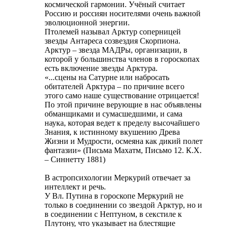
космической гармонии. Учёный считает
Россию и россиян носителями очень важной
эволюционной энергии.
Птолемей называл Арктур соперницей
звезды Антареса созвездия Скорпиона.
Арктур – звезда МАДРы, организации, в
которой у большинства членов в гороскопах
есть включение звезды Арктура.
«...сцены на Сатурне или набросать
обитателей Арктура – по причине всего
этого само наше существование отрицается!
По этой причине верующие в нас объявлены
обманщиками и сумасшедшими, и сама
наука, которая ведет к пределу высочайшего
Знания, к истинному вкушению Древа
Жизни и Мудрости, осмеяна как дикий полет
фантазии» (Письма Махатм, Письмо 12. К.Х.
– Синнетту 1881)
В астропсихологии Меркурий отвечает за
интеллект и речь.
У Вл. Путина в гороскопе Меркурий не
только в соединении со звездой Арктур, но и
в соединении с Нептуном, в секстиле к
Плутону, что указывает на блестящие