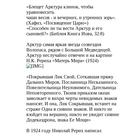
«Блещет Арктура клинок, чтобы
уравновесить
чаши весов - и вечерних, и утренних зорь».
(Хафиз, «Посвящение Царю»)
«Способен ли ты вести Арктур и его
сыновей?» (Библия Книга Иова, 32:8)
Арктур самая яркая звезда созвездия
Волопаса, рядом с Большой Медведицей.
Арктур неслучайно отмечен и на картине
Н.К. Рериха «Матерь Мира» (1924)
«Покрывшая Лик Свой, Соткавшая пряжу
Дальних Миров, Посланница Несказанного,
Повелительница Неуловимого, Дательница
Неповторенного. Твоим приказом океан
замолкает и вихри черты невидимых знаков
наносят. И она, Лик Сокрывшая, встанет на
страже Одна в сиянии знаков. И никто не
взойдет на вершину, никто не увидит сияние
Додекаэдрона, знака Ее Мощи»
В 1924 году Николай Рерих написал