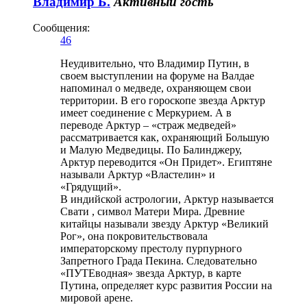
Владимир Б.
Активный гость
Сообщения:
46
Неудивительно, что Владимир Путин, в
своем выступлении на форуме на Валдае
напоминал о медведе, охраняющем свои
территории. В его гороскопе звезда Арктур
имеет соединение с Меркурием. А в
переводе Арктур – «страж медведей»
рассматривается как, охраняющий Большую
и Малую Медведицы. По Балинджеру,
Арктур переводится «Он Придет». Египтяне
называли Арктур «Властелин» и
«Грядущий».
В индийской астрологии, Арктур называется
Свати , символ Матери Мира. Древние
китайцы называли звезду Арктур «Великий
Рог», она покровительствовала
императорскому престолу пурпурного
Запретного Града Пекина. Следовательно
«ПУТЕводная» звезда Арктур, в карте
Путина, определяет курс развития России на
мировой арене.