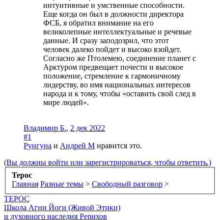
интуитивные и умственные способности.
Еще когда он был в должности директора
ФСБ, я обратил внимание на его
великолепные интеллектуальные и речевые
данные. И сразу заподозрил, что этот
человек далеко пойдет и высоко взойдет.
Согласно же Птолемею, соединение планет с
Арктуром предвещает почести и высокое
положение, стремление к гармоничному
лидерству, во имя национальных интересов
народа и к тому, чтобы «оставить свой след в
мире людей».
Владимир Б.
,
2 дек 2022
#1
Рунгуна
и
Андрей М
нравится это.
(Вы должны войти или зарегистрироваться, чтобы ответить.)
Терос
Главная
Разные темы
>
Свободный разговор
>
ТЕРОС
Школа Агни Йоги (Живой Этики)
и духовного наследия Рерихов