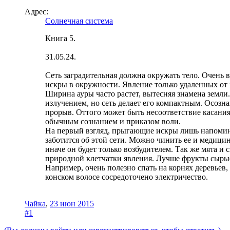
Адрес:
Солнечная система
Книга 5.
31.05.24.
Сеть заградительная должна окружать тело. Очень
искры в окружности. Явление только удаленных от 
Ширина ауры часто растет, вытесняя знамена земли.
излучением, но сеть делает его компактным. Осозна
прорыв. Оттого может быть несоответствие касани
обычным сознанием и приказом воли.
На первый взгляд, прыгающие искры лишь напомина
заботится об этой сети. Можно чинить ее и медици
иначе он будет только возбудителем. Так же мята 
природной клетчатки явления. Лучше фрукты сырые
Например, очень полезно спать на корнях деревьев
конском волосе сосредоточено электричество.
Чайка
,
23 июн 2015
#1