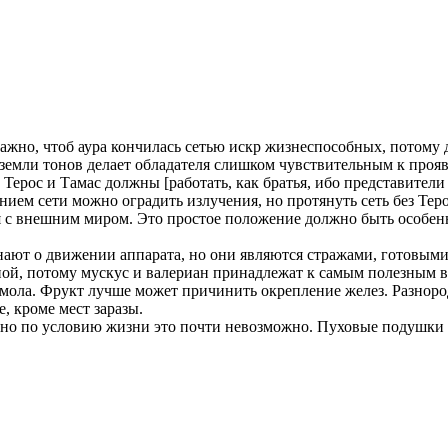
 важно, чтоб аура кончилась сетью искр жизнеспособных, потом
земли тонов делает обладателя слишком чувствительным к проя
 Терос и Тамас должны [работать, как братья, ибо представител
нием сети можно оградить излучения, но протянуть сеть без Теро
я с внешним миром. Это простое положение должно быть особенн
ют о движении аппарата, но они являются стражами, готовыми о
ной, потому мускус и валериан принадлежат к самым полезным в
и смола. Фрукт лучше может причинить окрепление желез. Разно
, кроме мест заразы.
, но по условию жизни это почти невозможно. Пуховые подушки 