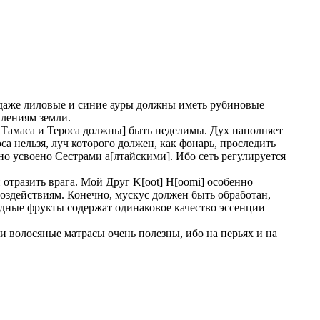
у даже лиловые и синие ауры должны иметь рубиновые
влениям земли.
и Тамаса и Тероса должны] быть неделимы. Дух наполняет
са нельзя, луч которого должен, как фонарь, проследить
о усвоено Сестрами а[лтайскими]. Ибо сеть регулируется
тразить врага. Мой Друг K[oot] H[oomi] особенно
оздействиям. Конечно, мускус должен быть обработан,
родные фрукты содержат одинаковое качество эссенции
и волосяные матрасы очень полезны, ибо на перьях и на