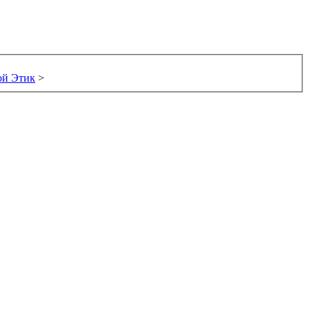
ой Этик
>