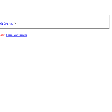
ой Этик
>
рам:
t.me/kantauver