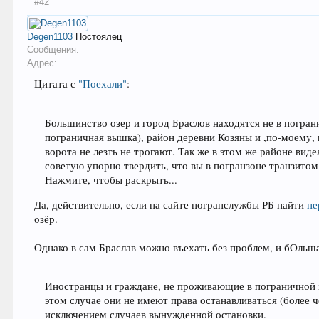
#42
Degen1103
Постоялец
Сообщения:
Адрес:
Цитата с
"Поехали"
:
Большинство озер и город Браслов находятся не в погран
пограничная вышка), район деревни Козяны и ,по-моему, 
ворота не лезть не трогают. Так же в этом же районе ви
советую упорно твердить, что вы в погранзоне транзитом
Нажмите, чтобы раскрыть...
Да, действительно, если на сайте погранслужбы РБ найти
пе
озёр.
Однако в сам Браслав можно въехать без проблем, и бОльша
Иностранцы и граждане, не проживающие в пограничной зо
этом случае они не имеют права останавливаться (более 
исключением случаев вынужденной остановки.