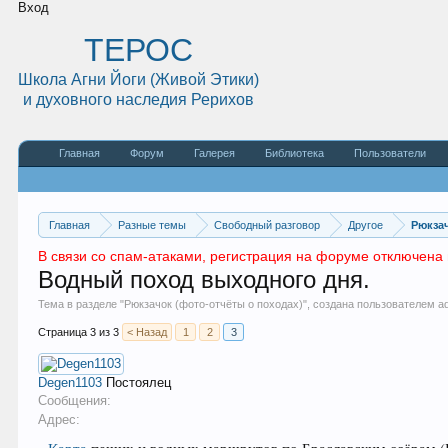
Вход
ТЕРОС
Школа Агни Йоги (Живой Этики)
и духовного наследия Рерихов
Главная
Форум
Галерея
Библиотека
Пользователи
Главная
Разные темы
Свободный разговор
Другое
Рюкзач
В связи со спам-атаками, регистрация на форуме отключена 
Водный поход выходного дня.
Тема в разделе "
Рюкзачок (фото-отчёты о походах)
", создана пользователем
a
Страница 3 из 3
< Назад
1
2
3
Degen1103
Постоялец
Сообщения:
Адрес: