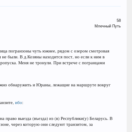
58
Млечный Путь
аница погранзоны чуть южнее, рядом с озером смотровая
е были. В д.Козяны находится пост, но если к ним в
пропуска. Меня не тронули. При встрече с погранцами
можно обнаружить и Юраны, лежащие на маршруте вокруг
ранзите,
ибо
:
 право выезда (въезда) из (в) Республики(у) Беларусь. В
 зоне, через которую они следуют транзитом, за