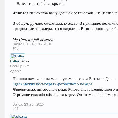
Нажмите, чтобы раскрыть...
Является ли ночёвка вынужденной остановкой - не написан
В общем, думаю, смело можно ехать. В принципе, несложно 
предполагается задержаться надолго... В конце концов, не б
My God, it's full of stars!
Degen1103
,
18 май 2010
#43
Ballex
Гость
Сообщения:
Адрес:
Прошли намеченным маршрутом по рекам Ветьма - Десна
Здесь можно посмотреть фотоотчет о походе
Живописные, интересные реки. Много впечатлений, много н
Огромное спасибо adwaita, за карту. Она нам очень помогл
Ballex
,
23 июн 2010
#44