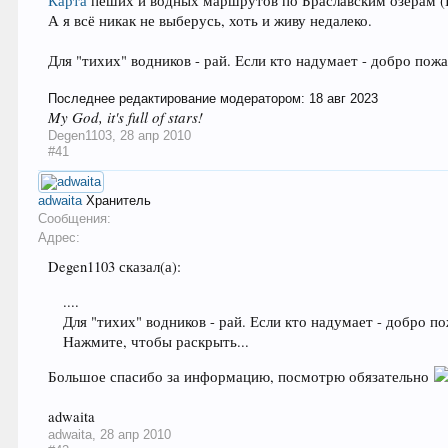
Карта
пеших и водных маршрутов по Браславским озёрам (Бе
А я всё никак не выберусь, хоть и живу недалеко.
Для "тихих" водников - рай. Если кто надумает - добро пож
Последнее редактирование модератором:
18 авг 2023
My God, it's full of stars!
Degen1103
,
28 апр 2010
#41
adwaita
Хранитель
Сообщения:
Адрес:
Degen1103 сказал(а):
....
Для "тихих" водников - рай. Если кто надумает - добро п
Нажмите, чтобы раскрыть...
Большое спасибо за информацию, посмотрю обязательно
adwaita
adwaita
,
28 апр 2010