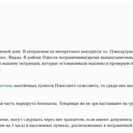
ичной зоне. В погранзоне из интересного находится: оз. Плюсы(гр
пос. Видзы. В районе Плюсов пограничники(кроме вышки)замечены н
дел машину погранцов, которые останавливали машины и проверяли 
.
речень
населённых пунктов Плюсского сельсовета, то среди них 
я часть маршрута безопасна. Товарищи же не зря настаивают на т
не, могут следовать через нее транзитом, если имеют документы на
чем на 3 часа) в населенных пунктах, расположенных в пограничной