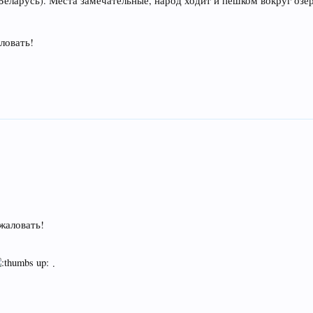
ларусь). Места замечательные, народ ходит и пешком вокруг озёр,
аловать!
ожаловать!
.