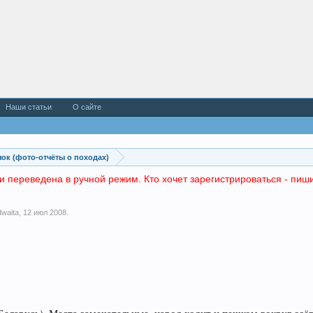
Наши статьи
О сайте
ок (фото-отчёты о походах)
и переведена в ручной режим. Кто хочет зарегистрироваться - пиши
dwaita
,
12 июл 2008
.