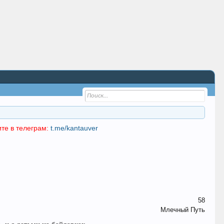
те в телеграм:
t.me/kantauver
58
Млечный Путь