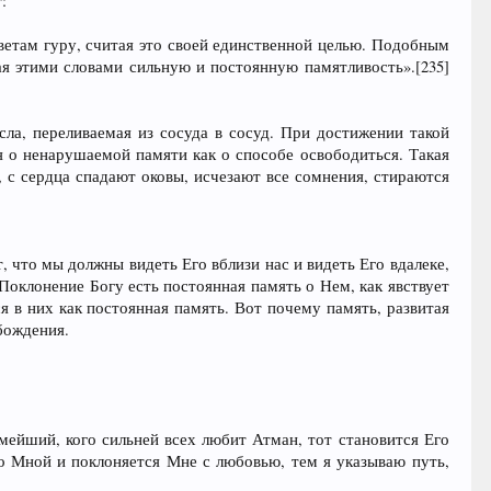
:
аветам гуру, считая это своей единственной целью. Подобным
я этими словами сильную и постоянную памятливость».[235]
ла, переливаемая из сосуда в сосуд. При достижении такой
я о ненарушаемой памяти как о способе освободиться. Такая
, с сердца спадают оковы, исчезают все сомнения, стираются
т, что мы должны видеть Его вблизи нас и видеть Его вдалеке,
 Поклонение Богу есть постоянная память о Нем, как явствует
я в них как постоянная память. Вот почему память, развитая
бождения.
ейший, кого сильней всех любит Атман, тот становится Его
о Мной и поклоняется Мне с любовью, тем я указываю путь,