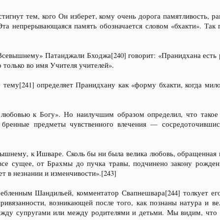
стигнут тем, кого Он изберет, кому очень дорога памятливость, 
Эта непрерывающаяся память обозначается словом «бхакти». Так 
севышнему» Патанджали Бходжа[240] говорит: «Пранидхана есть р
о только во имя Учителя учителей».
 тему[241] определяет Пранидхану как «форму бхакти, когда мило
 любовью к Богу». Но наилучшим образом определил, что такое 
 бренные предметы чувственного влечения — сосредоточившис
шнему, к Ишваре. Сколь бы ни была велика любовь, обращенная к 
«все сущее, от Брахмы до пучка травы, подчинено закону рожде
т в незнании и изменчивости».[243]
ебленным Шандильей, комментатор Свапнешвара[244] толкует его, 
 привязанности, возникающей после того, как познаны натура и в
ежду супругами или между родителями и детьми. Мы видим, что 