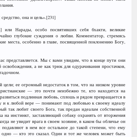
елания.
средство, она и цель».[231]
] или Нарады, особо посвятивших себя бхакти, великие
ычайно глубокие суждения о любви. Комментатор, стремясь
акие места, особенно в главе, посвященной поклонению Богу,
ас представляется. Мы с вами увидим, что в конце пути они
б освобождения, а не как трюк для одурачивания простачков,
агадочном.
й цели; ее огромный недостаток в том, что на низком уровне
ристианские — это почти неизбежно те, кто находится на
развиться подлинная любовь, сплошь и рядом превращается в
ду и к любой вере — понимают под любовью к своему идеалу
рый так любит своего Бога, так предан идеалам собственной
жа на инстинкт, заставляющий собаку охранять от вторжения
огда не увидит врага в своем хозяине, в каком бы обличье он
 подавляют в нем все остальное до такой степени, что ему
ь одно — кто это сказал. Один и тот же человек может быть