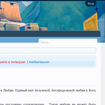
Вход
шите в телеграм:
t.me/kantauver
в Любви. Единый миг безумной, беспредельной любви к Богу
и, он постоянно удовлетворен… Такая любовь не может быть