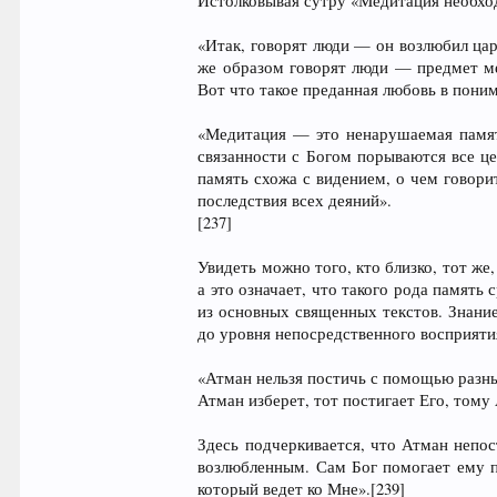
Истолковывая сутру «Медитация необход
«Итак, говорят люди — он возлюбил цар
же образом говорят люди — предмет ме
Вот что такое преданная любовь в пон
«Медитация — это ненарушаемая память
связанности с Богом порываются все це
память схожа с видением, о чем говори
последствия всех деяний».
[237]
Увидеть можно того, кто близко, тот же
а это означает, что такого рода память
из основных священных текстов. Знание,
до уровня непосредственного восприяти
«Атман нельзя постичь с помощью разны
Атман изберет, тот постигает Его, тому
Здесь подчеркивается, что Атман непо
возлюбленным. Сам Бог помогает ему п
который ведет ко Мне».[239]