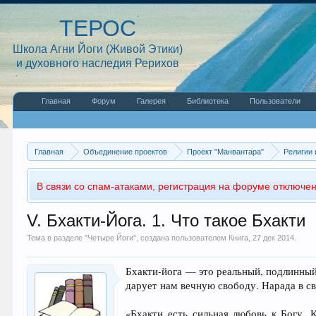
ТЕРОС
Школа Агни Йоги (Живой Этики)
и духовного наследия Рерихов
Главная
Форум
Галерея
Библиотека
Пользователи
Главная
Объединение проектов
Проект "Манвантара"
Религии 
В связи со спам-атаками, регистрация на форуме отключен
V. Бхакти-Йога. 1. Что такое Бхакти
Тема в разделе "
Четыре Йоги
", создана пользователем
Книга
,
27 дек 2014
.
Бхакти-йога — это реальный, подлинны
дарует нам вечную свободу. Нарада в с
«Бхакти есть сильная любовь к Богу. 