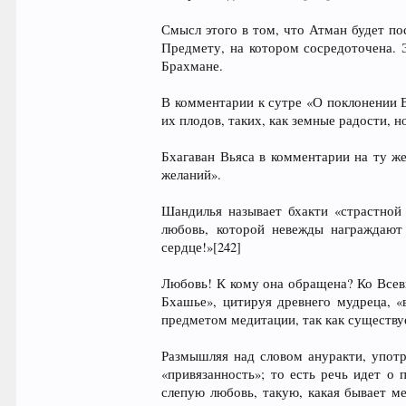
Смысл этого в том, что Атман будет по
Предмету, на котором сосредоточена. 
Брахмане.
В комментарии к сутре «О поклонении В
их плодов, таких, как земные радости, н
Бхагаван Вьяса в комментарии на ту же
желаний».
Шандилья называет бхакти «страстной
любовь, которой невежды награждают
сердце!»[242]
Любовь! К кому она обращена? Ко Всевы
Бхашье», цитируя древнего мудреца, 
предметом медитации, так как существуе
Размышляя над словом ануракти, употр
«привязанность»; то есть речь идет о
слепую любовь, такую, какая бывает м