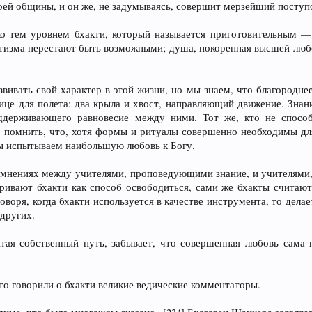
ей общины, и он же, не задумываясь, совершит мерзейший поступ
ко тем уровнем бхакти, который называется приготовительным — 
тизма перестают быть возможными; душа, покоренная высшей любов
ивать свой характер в этой жизни, но мы знаем, что благороднее 
ице для полета: два крыла и хвост, направляющий движение. Зн
оддерживающего равновесие между ними. Тот же, кто не спосо
о помнить, что, хотя формы и ритуалы совершенно необходимы д
мы испытываем наибольшую любовь к Богу.
мнениях между учителями, проповедующими знание, и учителями,
ивают бхакти как способ освободиться, сами же бхакты считают,
воря, когда бхакти используется в качестве инструмента, то делает
 других.
тая собственный путь, забывает, что совершенная любовь сама 
то говорили о бхакти великие ведические комментаторы.