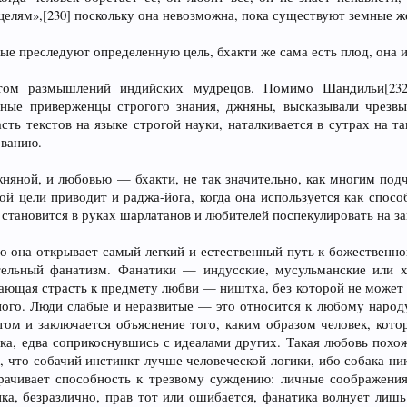
целям»,[230] поскольку она невозможна, пока существуют земные ж
е преследуют определенную цель, бхакти же сама есть плод, она и 
етом размышлений индийских мудрецов. Помимо Шандильи[232
дные приверженцы строгого знания, джняны, высказывали чрезв
сть текстов на языке строгой науки, наталкивается в сутрах на т
ованию.
яной, и любовью — бхакти, не так значительно, как многим подч
ой цели приводит и раджа-йога, когда она используется как спосо
 становится в руках шарлатанов и любителей поспекулировать на з
о она открывает самый легкий и естественный путь к божественно
тельный фанатизм. Фанатики — индусские, мусульманские или х
ющая страсть к предмету любви — ништха, без которой не может 
ьного. Люди слабые и неразвитые — это относится к любому наро
том и заключается объяснение того, каким образом человек, кото
ка, едва соприкоснувшись с идеалами других. Такая любовь похо
й, что собачий инстинкт лучше человеческой логики, ибо собака ник
рачивает способность к трезвому суждению: личные соображения
ка, безразлично, прав тот или ошибается, фанатика волнует лиш