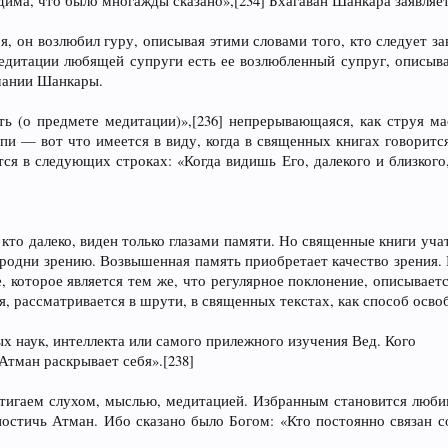
има, что было многажды сказано»,[234] Бхагаван Шанкара заявляет
я, он возлюбил гуру, описывая этими словами того, кто следует з
дитации любящей супруги есть ее возлюбленный супруг, описыва
имании Шанкары.
 (о предмете медитации)»,[236] непрерывающаяся, как струя мас
пи — вот что имеется в виду, когда в священных книгах говоритс
тся в следующих строках: «Когда видишь Его, далекого и близкого
, кто далеко, виден только глазами памяти. Но священные книги уча
 сродни зрению. Возвышенная память приобретает качество зрения.
 которое является тем же, что регулярное поклонение, описываетс
я, рассматривается в шрути, в священных текстах, как способ осво
х наук, интеллекта или самого прилежного изучения Вед. Кого
 Атман раскрывает себя».[238]
стигаем слухом, мыслью, медитацией. Избранным становится любим
остичь Атман. Ибо сказано было Богом: «Кто постоянно связан с