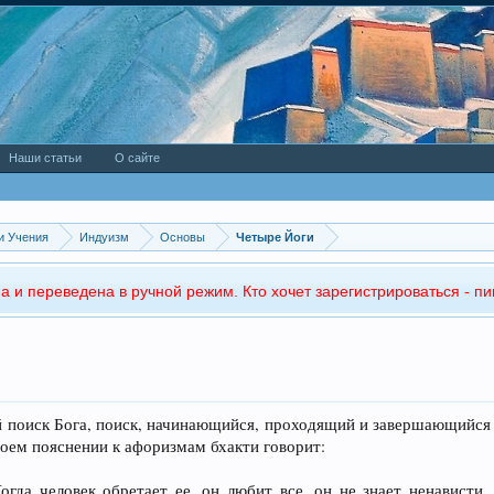
Наши статьи
О сайте
и Учения
Индуизм
Основы
Четыре Йоги
а и переведена в ручной режим. Кто хочет зарегистрироваться - пи
й поиск Бога, поиск, начинающийся, проходящий и завершающийся 
воем пояснении к афоризмам бхакти говорит:
Когда человек обретает ее, он любит все, он не знает ненавист