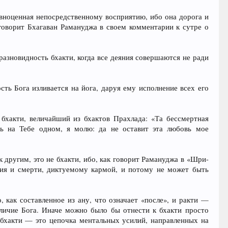
равноценная непосредственному восприятию, ибо она дорога и
говорит Бхагаван Рамануджа в своем комментарии к сутре о
азновидность бхакти, когда все деяния совершаются не ради
сть Бога изливается на йога, даруя ему исполнение всех его
бхакти, величайший из бхактов Прахлада: «Та бессмертная
ь на Тебе одном, я молю: да не оставит эта любовь мое
другим, это не бхакти, ибо, как говорит Рамануджа в «Шри-
ния и смерти, диктуемому кармой, и потому не может быть
как составленное из ану, что означает «после», и ракти —
еличие Бога. Иначе можно было бы отнести к бхакти просто
бхакти — это цепочка ментальных усилий, направленных на