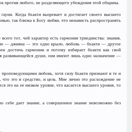
ок против любого, не разделяющего убеждения этой общины.
гауни. Когда бхакти вызревает и достигает своего высшего
ью, так близка к Богу любви, что ненависть распространять
всего тот, чей характер есть гармония триединства: знания,
ание — джняна — это одно крыло, любовь — бхакти — другое
бен достичь гармонии и потому избирает бхакти как свой
ля развивающейся души, они имеют лишь одно назначение —
 проповедующими любовь, хотя силу бхакти признают и те и
 что это и средство, и цель. Мне лично это расхождение не
ся это на ее низком уровне, что касается высшего уровня, то
по себе дает знание, а совершенное знание невозможно без