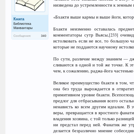
низведена до устремленности к земным 
«Бхакти выше кармы и выше йоги, которы
Книга
Библиотека
Манвантары
Бхакти неизменно оставалась предм
комментаторы сутр Вьясы,[233] очеви
Сообщения:
340
истолковать если не все, то большую ча
которые не поддаются научному истолк
По сути, различие между знанием — джн
сливаются в одной и той же точке. К эт
чем, к сожалению, раджа-йога частенько
Великое преимущество бхакти в том, чт
она без труда вырождается в отврати
примитивном уровне бхакти. Всепоглоща
предлог для отбрасывания всего остал
ненависть ко всем другим идеалам. В э
веры, превращается в яростного фанати
владения хозяина, с той только разнице
ни предстал перед ней. Фанатик же ут
делается безразлично мнение собеседни