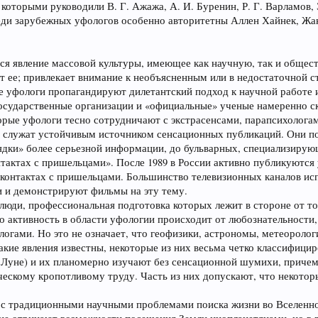
которыми руководили В. Г. Ажажа, А. И. Буренин, Р. Г. Варламов, Э
реди зарубежных уфологов особенно авторитетны Аллен Хайнек, Жа
я явление массовой культуры, имеющее как научную, так и общест
т ее; привлекает внимание к необъясненным или в недостаточной 
е уфологи пропагандируют дилетантский подход к научной работе 
 государственные организации и «официальные» ученые намеренно 
рые уфологи тесно сотрудничают с экстрасенсами, парапсихологам
 служат устойчивым источником сенсационных публикаций. Они по
ядки» более серьезной информации, до бульварных, специализир
тактах с пришельцами». После 1989 в России активно публикуются
контактах с пришельцами. Большинство телевизионных каналов исп
и и демонстрируют фильмы на эту тему.
люди, профессиональная подготовка которых лежит в стороне от то
о активность в области уфологии происходит от любознательност
логами. Но это не означает, что геофизики, астрономы, метеороло
акие явления известны, некоторые из них весьма четко классифи
Луне) и их планомерно изучают без сенсационной шумихи, причем
ческому кропотливому труду. Часть из них допускают, что некото
 с традиционными научными проблемами поиска жизни во Вселенно