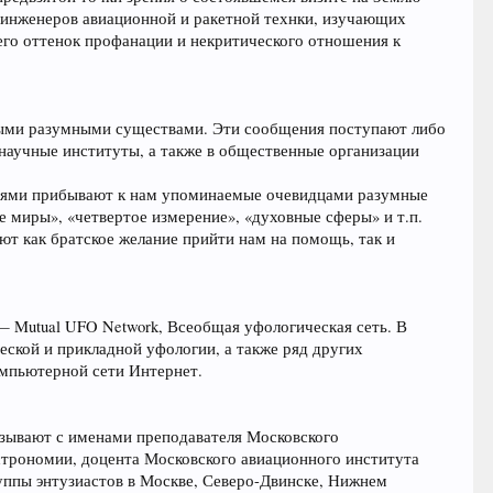
 инженеров авиационной и ракетной технки, изучающих
его оттенок профанации и некритического отношения к
ными разумными существами. Эти сообщения поступают либо
 научные институты, а также в общественные организации
ениями прибывают к нам упоминаемые очевидцами разумные
е миры», «четвертое измерение», «духовные сферы» и т.п.
ют как братское желание прийти нам на помощь, так и
Mutual UFO Network, Всеобщая уфологическая сеть. В
ской и прикладной уфологии, а также ряд других
омпьютерной сети Интернет.
вязывают с именами преподавателя Московского
трономии, доцента Московского авиационного института
руппы энтузиастов в Москве, Северо-Двинске, Нижнем