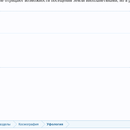
 не отрицают возможности посещения Земли инопланетянами, но в р
азделы
Космография
Уфология