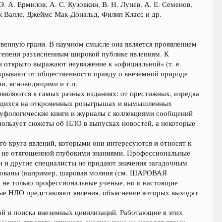
. А. Ермилов, А. С. Кузовкин, В. Н. Лунев, А. Е. Семенов,
к Валле, Джеймс Мак-Дональд, Филип Класс и др.
венную грани. В научном смысле она является проявлением
степени разъясненным широкой публике явлениям. К
и открыто выражают неуважение к «официальной» (т. е.
скрывают от общественности правду о внеземной природе
и, ясновидящими и т.п.
являются в самых разных изданиях: от престижных, изредка
ующихся на откровенных розыгрышах и вымышленных
 уфологические книги и журналы с коллекциями сообщений
ользует сюжеты об НЛО в выпусках новостей, а некоторые
го круга явлений, которыми они интересуются и относят к
и, не отягощенной глубокими знаниями. Профессиональные
ги и другие специалисты не придают значения загадочным
цированы (например, шаровая молния (см. ШАРОВАЯ
 не только профессиональные ученые, но и настоящие
рые НЛО представляют явления, объяснение которых выходят
й и поиска внеземных цивилизаций. Работающие в этих