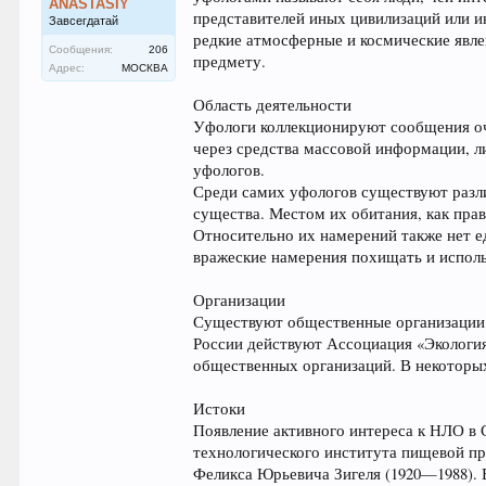
ANASTASIY
представителей иных цивилизаций или 
Завсегдатай
редкие атмосферные и космические явле
Сообщения:
206
предмету.
Адрес:
МОСКВА
Область деятельности
Уфологи коллекционируют сообщения оч
через средства массовой информации, ли
уфологов.
Среди самих уфологов существуют разл
существа. Местом их обитания, как пра
Относительно их намерений также нет ед
вражеские намерения похищать и использ
Организации
Существуют общественные организации
России действуют Ассоциация «Экология
общественных организаций. В некоторы
Истоки
Появление активного интереса к НЛО в 
технологического института пищевой п
Феликса Юрьевича Зигеля (1920—1988). 