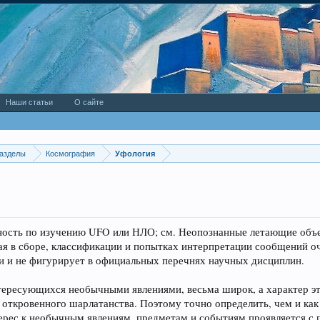
Наши статьи
О сайте
азделы
Космография
Уфология
тельность по изучению UFO или НЛО; см. Неопознанные летаю
щая в сборе, классификации и попытках интерпретации сообщений 
и и не фигурирует в официальных перечнях научных дисциплин.
тересующихся необычными явлениями, весьма широк, а характер эт
 откровенного шарлатанства. Поэтому точно определить, чем и как
ерес к необычным явлениям, предметам и событиям проявляется с 