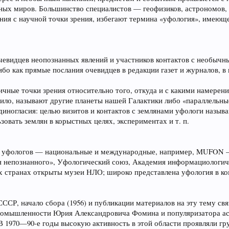
иных миров. Большинство специалистов — геофизиков, астрономов,
ния с научной точки зрения, избегают термина «уфология», имеющ
евидцев неопознанных явлений и участников контактов с необыч
бо как прямые послания очевидцев в редакции газет и журналов, в
ичные точки зрения относительно того, откуда и с какими намер
вило, называют другие планеты нашей Галактики либо «параллельны
иногласия: целью визитов и контактов с землянами уфологи называ
овать землян в корыстных целях, экспериментах и т. п.
 уфологов — национальные и международные, например, MUFON — 
 непознанного», Уфологический союз, Академия информациологиче
х странах открыты музеи НЛО; широко представлена уфология в к
СССР, начало сбора (1956) и публикации материалов на эту тему с
ромышленности Юрия Александровича Фомина и популяризатора ас
В 1970—90-е годы высокую активность в этой области проявляли г