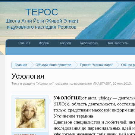
ТЕРОС
Школа Агни Йоги (Живой Этики)
и духовного наследия Рерихов
Главная
Форум
Галерея
Библиотека
Пользователи
Главная
Объединение проектов
Проект "Манвантара"
Общие р
Уфология
Тема в разделе "
Уфология
", создана пользователем
ANASTASIY
,
20 ноя 2013
.
УФОЛО́ГИЯ
(от англ. ufology — дея
(НЛО))), область деятельности, состоя
только средствами массовой информаци
Уточнение термина
Диапазон специалистов и любителей, ин
исследования до параноидальных идей и
уфологами называют себя люди, чей инт