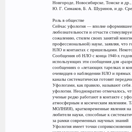
Новгороде, Новосибирске, Томске и др., 
Ю. Г. Симаков, Б. А. Шуринов, и др. С
Роль в обществе
Сейчас уфология — вполне оформившеес
любознательности и отчасти стимулируе
сожалению, стилем своих занятий многи
профессиональной) науке, заявляя, что
НЛО и контактах с пришельцами. Некото
Сообщения об НЛО с конца 1940-х годов
использующих эти сообщения для «разр
сообщениях о «летающих тарелках и кон
очевидцев о наблюдении НЛО и прямых 
каналы систематически готовят передач
Уфологами, как правило, называют себя 
уфологии. Неоднократно отмечалось, чт
ученые редко работают в контакте с уфо
атмосферным и космческим явлениям. Т
МОЛНИЯ), кратковременные явления на 
любители науки, способные к системати
за рамки современных научных знаний
Уфология имеет точки соприкосновения