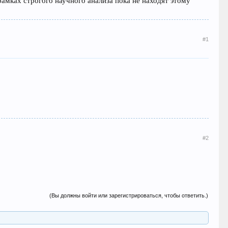
амках строгого научного анализа пока не находят этому
#1
#2
(Вы должны войти или зарегистрироваться, чтобы ответить.)