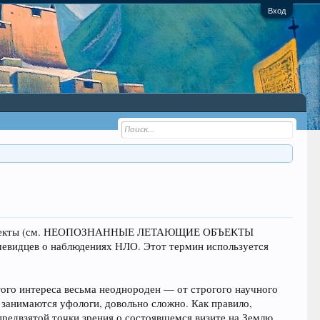
Вход
щие объекты (см. НЕОПОЗНАННЫЕ ЛЕТАЮЩИЕ ОБЪЕКТЫ
очевидцев о наблюдениях НЛО. Этот термин используется
ого интереса весьма неоднороден — от строгого научного
 занимаются уфологи, довольно сложно. Как правило,
предвзятой точки зрения о состоявшемся визите на Землю