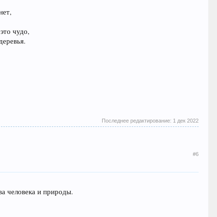
нет,
это чудо,
деревья.
Последнее редактирование:
1 дек 2022
#6
а человека и природы.