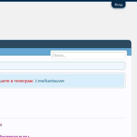
Вход
шите в телеграм:
t.me/kantauver
о
беспредельны,