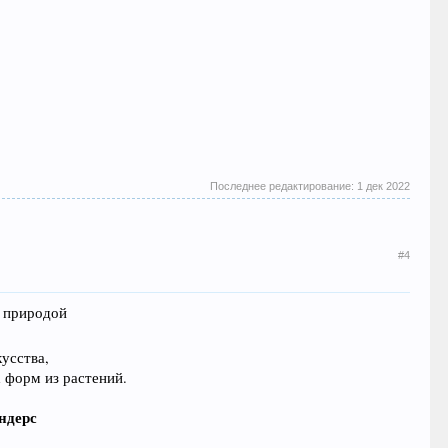
Последнее редактирование:
1 дек 2022
#4
с природой
усства,
 форм из растений.
ндерс