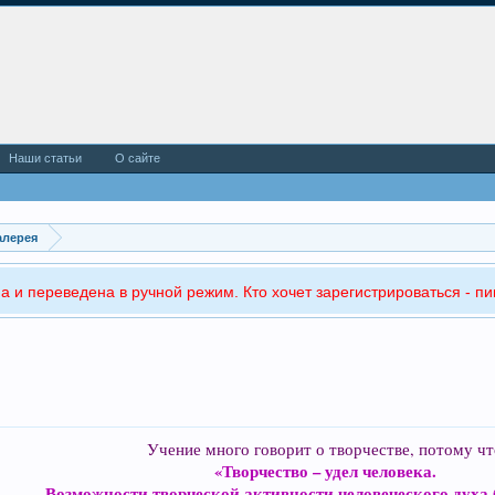
Наши статьи
О сайте
алерея
а и переведена в ручной режим. Кто хочет зарегистрироваться - пи
Учение много говорит о творчестве, потому чт
«Творчество – удел человека.
Возможности творческой активности человеческого духа 