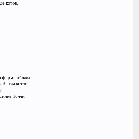
де котов.
 форме облака.
 образы котов.
у,
личке Толли.