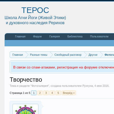
ТЕРОС
Школа Агни Йоги (Живой Этики)
и духовного наследия Рерихов
Главная
Форум
Галерея
Библиотека
Пользователи
Главная
Разные темы
Свободный разговор
Другое
Фотог
В связи со спам-атаками, регистрация на форуме отключен
Творчество
Тема в разделе "
Фотогалерея
", создана пользователем
Рунгуна
,
4 июн 2016
.
Страница 1 из 5
1
2
3
4
5
Вперёд >