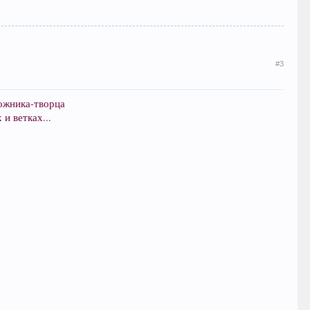
#3
дожника-творца
и ветках...