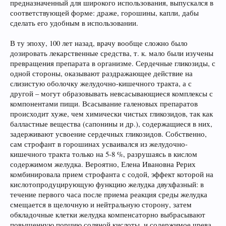
предназначенный для широкого использования, выпускался в
соответствующей форме: драже, горошины, капли, дабы
сделать его удобным в использовании.
В ту эпоху, 100 лет назад, врачу вообще сложно было
дозировать лекарственные средства, т. к. мало были изучены
превращения препарата в организме. Сердечные гликозиды, с
одной стороны, оказывают раздражающее действие на
слизистую оболочку желудочно-кишечного тракта, а с
другой – могут образовывать невсасывающиеся комплексы с
компонентами пищи. Всасывание галеновых препаратов
происходит хуже, чем химически чистых гликозидов, так как
балластные вещества (сапонины и др.), содержащиеся в них,
задерживают усвоение сердечных гликозидов. Собственно,
сам строфант в горошинах усваивался из желудочно-
кишечного тракта только на 5-8 %, разрушаясь в кислом
содержимом желудка. Вероятно, Елена Ивановна Рерих
комбинировала прием строфанта с содой, эффект которой на
кислотопродуцирующую функцию желудка двухфазный: в
течение первого часа после приема реакция среды желудка
смещается в щелочную и нейтральную сторону, затем
обкладочные клетки желудка компенсаторно выбрасывают
повышенную порцию соляной кислоты, и содержимое чрева