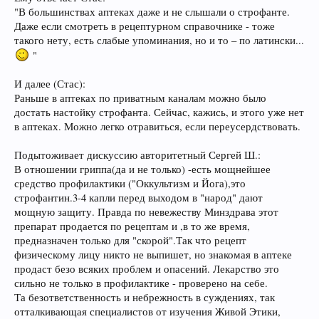
"В большинствах аптеках даже и не слышали о строфанте.
Даже если смотреть в рецептурном справочнике - тоже
такого нету, есть слабые упоминания, но и то – по латински...
"
И далее (Стас):
Раньше в аптеках по приватным каналам можно было
достать настойку строфанта. Сейчас, кажись, и этого уже нет
в аптеках. Можно легко отравиться, если переусердствовать.
Подытоживает дискуссию авторитетный Сергей Ш.:
В отношении гриппа(да и не только) -есть мощнейшее
средство профилактики ("Оккультизм и Йога),это
строфантин.3-4 капли перед выходом в "народ" дают
мощную защиту. Правда по невежеству Минздрава этот
препарат продается по рецептам и ,в то же время,
предназначен только для "скорой".Так что рецепт
физическому лицу никто не выпишет, но знакомая в аптеке
продаст безо всяких проблем и опасений. Лекарство это
сильно не только в профилактике - проверено на себе.
Та безответственность и небрежность в суждениях, так
отталкивающая специалистов от изучения Живой Этики,