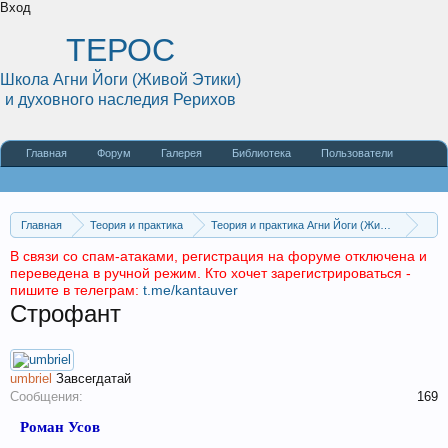
Вход
ТЕРОС
Школа Агни Йоги (Живой Этики)
и духовного наследия Рерихов
Главная
Форум
Галерея
Библиотека
Пользователи
Наши статьи
О сайте
Главная
Теория и практика
Теория и практика Агни Йоги (Живой Этики)
Агни Йога и медицина
Аптека Агни Йоги
В связи со спам-атаками, регистрация на форуме отключена и
переведена в ручной режим. Кто хочет зарегистрироваться -
пишите в телеграм:
t.me/kantauver
Строфант
umbriel
Завсегдатай
Сообщения:
169
Роман Усов