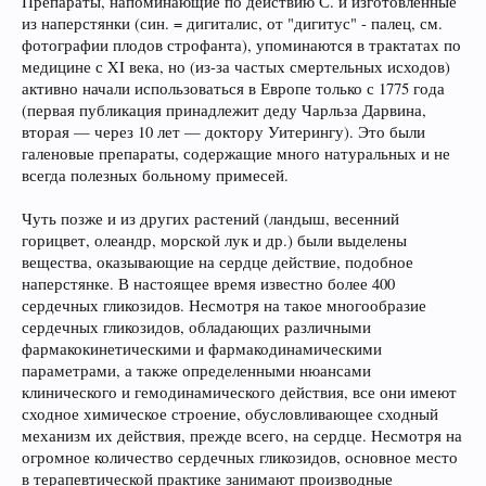
Препараты, напоминающие по действию С. и изготовленные
из наперстянки (син. = дигиталис, от "дигитус" - палец, см.
фотографии плодов строфанта), упоминаются в трактатах по
медицине с XI века, но (из-за частых смертельных исходов)
активно начали использоваться в Европе только с 1775 года
(первая публикация принадлежит деду Чарльза Дарвина,
вторая — через 10 лет — доктору Уитерингу). Это были
галеновые препараты, содержащие много натуральных и не
всегда полезных больному примесей.
Чуть позже и из других растений (ландыш, весенний
горицвет, олеандр, морской лук и др.) были выделены
вещества, оказывающие на сердце действие, подобное
наперстянке. В настоящее время известно более 400
сердечных гликозидов. Несмотря на такое многообразие
сердечных гликозидов, обладающих различными
фармакокинетическими и фармакодинамическими
параметрами, а также определенными нюансами
клинического и гемодинамического действия, все они имеют
сходное химическое строение, обусловливающее сходный
механизм их действия, прежде всего, на сердце. Несмотря на
огромное количество сердечных гликозидов, основное место
в терапевтической практике занимают производные