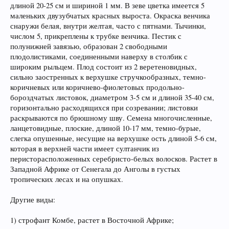
длиной 20-25 см и шириной 1 мм. В зеве цветка имеется 5
маленьких двузубчатых красных выроста. Окраска венчика
снаружи белая, внутри желтая, часто с пятнами. Тычинки,
числом 5, прикреплены к трубке венчика. Пестик с
полунижней завязью, образован 2 свободными
плодолистиками, соединенными наверху в столбик с
широким рыльцем. Плод состоит из 2 веретеновидных,
сильно заостренных к верхушке стручкообразных, темно-
коричневых или коричнево-фиолетовых продольно-
бороздчатых листовок, диаметром 3-5 см и длиной 35-40 см,
горизонтально расходящихся при созревании; листовки
раскрываются по брюшному шву. Семена многочисленные,
ланцетовидные, плоские, длиной 10-17 мм, темно-бурые,
слегка опушенные, несущие на верхушке ость длиной 5-6 см,
которая в верхней части имеет султанчик из
перисторасположенных серебристо-белых волосков. Растет в
Западной Африке от Сенегала до Анголы в густых
тропических лесах и на опушках.
Другие виды:
1) строфант Комбе, растет в Восточной Африке;