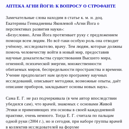
АПТЕКА АГНИ ЙОГИ: К ВОПРОСУ О СТРОФАНТЕ
Замечательные слова находим в статье к. м. н. доц.
Екатерины Геннадиевны Яковлевой «Агни Йога о
перспективах развития науки»:
«Безусловно, Агни Йога протягивает руку с предложением
помощи всем людям. Но всё-таки особую роль она отводит
учёному, исследователю, врачу. Тем людям, которые должны
помочь человечеству войти в новый мир, предоставив
научные доказательства существования Высшего мира,
огненной, психической энергии, множественности
обитаемых миров, беспредельности пространства и времени.
Учение предполагает нам целую программу научных
исследований, описывает методики, возможные опыты, даёт
описание приборов, закладывает основы новых наук».
Сама Е. Г. не раз подчеркивала (в чем автор впоследствии
убедился сам), что врачей, знакомых с основами Живой
Этики и применяющих эти основы в своей каждодневной
практике, очень немного. Тогда Е. Г. считала по пальцам
одной руки (2004 г.), но и сегодня, при наборе группы врачей
в коллектив исследователей на форуме