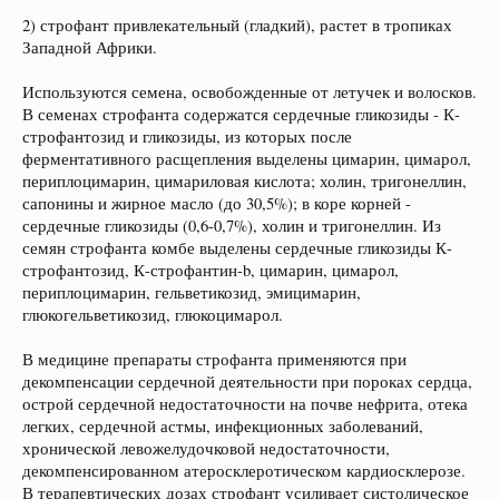
2) строфант привлекательный (гладкий), растет в тропиках
Западной Африки.
Используются семена, освобожденные от летучек и волосков.
В семенах строфанта содержатся сердечные гликозиды - К-
строфантозид и гликозиды, из которых после
ферментативного расщепления выделены цимарин, цимарол,
периплоцимарин, цимариловая кислота; холин, тригонеллин,
сапонины и жирное масло (до 30,5%); в коре корней -
сердечные гликозиды (0,6-0,7%), холин и тригонеллин. Из
семян строфанта комбе выделены сердечные гликозиды К-
строфантозид, К-строфантин-b, цимарин, цимарол,
периплоцимарин, гельветикозид, эмицимарин,
глюкогельветикозид, глюкоцимарол.
В медицине препараты строфанта применяются при
декомпенсации сердечной деятельности при пороках сердца,
острой сердечной недостаточности на почве нефрита, отека
легких, сердечной астмы, инфекционных заболеваний,
хронической левожелудочковой недостаточности,
декомпенсированном атеросклеротическом кардиосклерозе.
В терапевтических дозах строфант усиливает систолическое