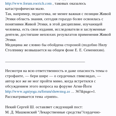
http://www.forum.roerich.com
, таковых оказалось
катастрофически мало.
Так, например, педагогика, не менее важная с позиции Живой
Этики область знания, сегодня гораздо более освоилась с
понятиями Живой Этики, в этой дисциплине, изучающей
человека, есть свои издания, исследователи и заслуженные
деятели, достигшие неплохих результатов применения Живой
Этики.
Медицина же словно бы обойдена стороной (подобно Нилу
Столпнику возвышается на общем фоне Е. Е. Семенихин).
____________________________________________
Несмотря на всю ответственность и даже опасность темы о
строфанте, — бери шире — о сердечных гликозидах, —
автор все же не мог пройти мимо, когда встретился с
обсуждением этого вопроса на форуме Агни-Йоги
http://www.agniyoga.ru/forum/showmsg.as
... 367&page=1.
Рассматривается тема «грипп».
Некий Сергей Ш. оставляет следующий пост:
М. Д. Машковский "Лекарственные средства"/сердечно-