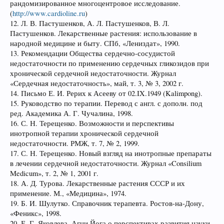
рандомизированное многоцентровое исследование.
(
http://www.cardioline.ru
)
12. Л. В. Пастушенков, А. Л. Пастушенков, В. Л.
Пастушенков. Лекарственные растения: использование в
народной медицине и быту. СПб, «Лениздат», 1990.
13. Рекомендации Общества сердечно-сосудистой
недостаточности по применению сердечных гликозидов при
хронической сердечной недостаточности. Журнал
«Сердечная недостаточность», май, т. 3, № 3, 2002 г.
14. Письмо Е. И. Рерих к Асееву от 02.IX.1949 (Kalimpong).
15. Руководство по терапии. Перевод с англ. с дополн. под
ред. Академика А. Г. Чучалина, 1998.
16. С. Н. Терещенко. Возможности и перспективы
инотропной терапии хронической сердечной
недостаточности. РМЖ, т. 7, № 2, 1999.
17. С. Н. Терещенко. Новый взгляд на инотропные препараты
в лечении сердечной недостаточности. Журнал «Consilium
Medicum», т. 2, № 1, 2001 г.
18. А. Д. Турова. Лекарственные растения СССР и их
применение. М., «Медицина», 1974.
19. Б. И. Шулутко. Справочник терапевта. Ростов-на-Дону,
«Феникс», 1998.
20. Е. Г. Яковлева. Агни Йога о перспективах развития науки.