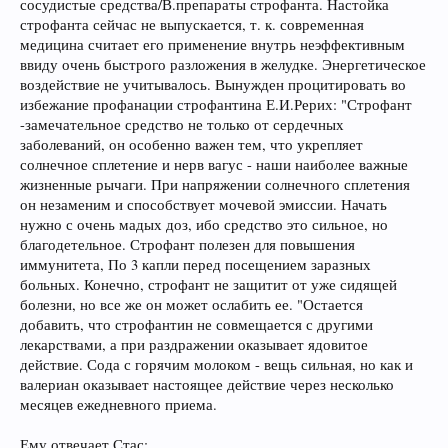
сосудистые средства/В.препараты строфанта. Настойка
строфанта сейчас не выпускается, т. к. современная
медицина считает его применение внутрь неэффективным
ввиду очень быстрого разложения в желудке. Энергетическое
воздействие не учитывалось. Вынужден процитировать во
избежание профанации строфантина Е.И.Рерих: "Строфант
-замечательное средство не только от сердечных
заболеваний, он особенно важен тем, что укрепляет
солнечное сплетение и нерв вагус - наши наиболее важные
жизненные рычаги. При напряжении солнечного сплетения
он незаменим и способствует мочевой эмиссии. Начать
нужно с очень мадых доз, ибо средство это сильное, но
благодетельное. Строфант полезен для повышения
иммунитета, По 3 капли перед посещением заразных
больных. Конечно, строфант не защитит от уже сидящей
болезни, но все же он может ослабить ее. "Остается
добавить, что строфантин не совмещается с другими
лекарствами, а при раздражении оказывает ядовитое
действие. Сода с горячим молоком - вещь сильная, но как и
валериан оказывает настоящее действие через несколько
месяцев ежедневного приема.
Ему отвечает Стас: