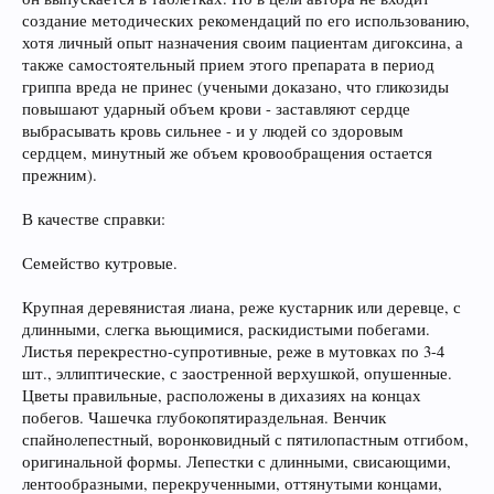
создание методических рекомендаций по его использованию,
хотя личный опыт назначения своим пациентам дигоксина, а
также самостоятельный прием этого препарата в период
гриппа вреда не принес (учеными доказано, что гликозиды
повышают ударный объем крови - заставляют сердце
выбрасывать кровь сильнее - и у людей со здоровым
сердцем, минутный же объем кровообращения остается
прежним).
В качестве справки:
Семейство кутровые.
Крупная деревянистая лиана, реже кустарник или деревце, с
длинными, слегка вьющимися, раскидистыми побегами.
Листья перекрестно-супротивные, реже в мутовках по 3-4
шт., эллиптические, с заостренной верхушкой, опушенные.
Цветы правильные, расположены в дихазиях на концах
побегов. Чашечка глубокопятираздельная. Венчик
спайнолепестный, воронковидный с пятилопастным отгибом,
оригинальной формы. Лепестки с длинными, свисающими,
лентообразными, перекрученными, оттянутыми концами,