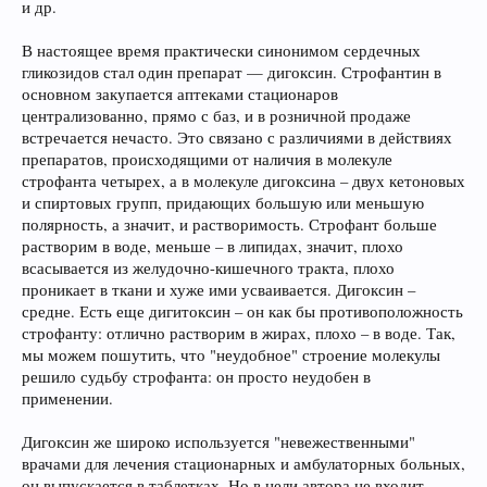
и др.
В настоящее время практически синонимом сердечных
гликозидов стал один препарат — дигоксин. Строфантин в
основном закупается аптеками стационаров
централизованно, прямо с баз, и в розничной продаже
встречается нечасто. Это связано с различиями в действиях
препаратов, происходящими от наличия в молекуле
строфанта четырех, а в молекуле дигоксина – двух кетоновых
и спиртовых групп, придающих большую или меньшую
полярность, а значит, и растворимость. Строфант больше
растворим в воде, меньше – в липидах, значит, плохо
всасывается из желудочно-кишечного тракта, плохо
проникает в ткани и хуже ими усваивается. Дигоксин –
средне. Есть еще дигитоксин – он как бы противоположность
строфанту: отлично растворим в жирах, плохо – в воде. Так,
мы можем пошутить, что "неудобное" строение молекулы
решило судьбу строфанта: он просто неудобен в
применении.
Дигоксин же широко используется "невежественными"
врачами для лечения стационарных и амбулаторных больных,
он выпускается в таблетках. Но в цели автора не входит