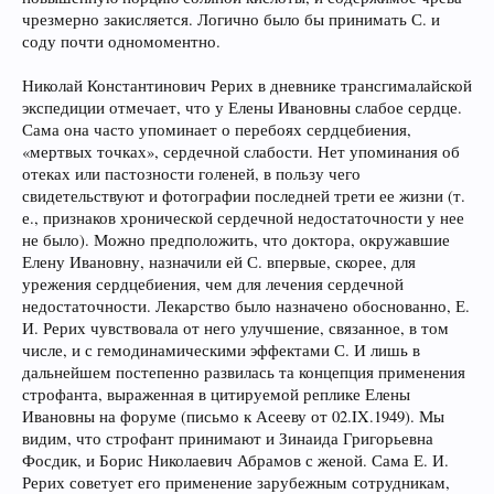
чрезмерно закисляется. Логично было бы принимать С. и
соду почти одномоментно.
Николай Константинович Рерих в дневнике трансгималайской
экспедиции отмечает, что у Елены Ивановны слабое сердце.
Сама она часто упоминает о перебоях сердцебиения,
«мертвых точках», сердечной слабости. Нет упоминания об
отеках или пастозности голеней, в пользу чего
свидетельствуют и фотографии последней трети ее жизни (т.
е., признаков хронической сердечной недостаточности у нее
не было). Можно предположить, что доктора, окружавшие
Елену Ивановну, назначили ей С. впервые, скорее, для
урежения сердцебиения, чем для лечения сердечной
недостаточности. Лекарство было назначено обоснованно, Е.
И. Рерих чувствовала от него улучшение, связанное, в том
числе, и с гемодинамическими эффектами С. И лишь в
дальнейшем постепенно развилась та концепция применения
строфанта, выраженная в цитируемой реплике Елены
Ивановны на форуме (письмо к Асееву от 02.IX.1949). Мы
видим, что строфант принимают и Зинаида Григорьевна
Фосдик, и Борис Николаевич Абрамов с женой. Сама Е. И.
Рерих советует его применение зарубежным сотрудникам,