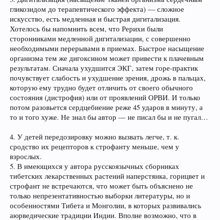
гликозидом до терапевтического эффекта) — сложное
искусство, есть медленная и быстрая дигитализация.
Хотелось бы напомнить всем, что Рерихи были
сторонниками медленной дигитализации, с совершенно
необходимыми перерывами в приемах. Быстрое насыщение
организма тем же дигоксином может привести к плачевным
результатам. Сначала ухудшится ЭКГ, затем горе-практик
почувствует слабость и ухудшение зрения, дрожь в пальцах,
которую ему трудно будет отличить от своего обычного
состояния (дистрофия) или от проявлений ОРВИ. И только
потом разовьется сердцебиение реже 45 ударов в минуту, а
то и того хуже. Не знал бы автор — не писал бы и не пугал…
4. У детей передозировку можно вызвать легче, т. к.
сродство их рецепторов к строфанту меньше, чем у
взрослых.
5. В имеющихся у автора русскоязычных сборниках
тибетских лекарственных растений наперстянка, горицвет и
строфант не встречаются, что может быть объяснено не
только непрезентативностью выборки литературы, но и
особенностями Тибета и Монголии, в которых развивались
аюрведические традиции Индии. Вполне возможно, что в