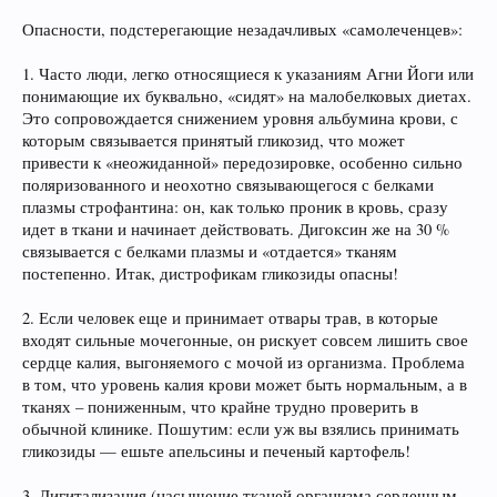
Опасности, подстерегающие незадачливых «самолеченцев»:
1. Часто люди, легко относящиеся к указаниям Агни Йоги или
понимающие их буквально, «сидят» на малобелковых диетах.
Это сопровождается снижением уровня альбумина крови, с
которым связывается принятый гликозид, что может
привести к «неожиданной» передозировке, особенно сильно
поляризованного и неохотно связывающегося с белками
плазмы строфантина: он, как только проник в кровь, сразу
идет в ткани и начинает действовать. Дигоксин же на 30 %
связывается с белками плазмы и «отдается» тканям
постепенно. Итак, дистрофикам гликозиды опасны!
2. Если человек еще и принимает отвары трав, в которые
входят сильные мочегонные, он рискует совсем лишить свое
сердце калия, выгоняемого с мочой из организма. Проблема
в том, что уровень калия крови может быть нормальным, а в
тканях – пониженным, что крайне трудно проверить в
обычной клинике. Пошутим: если уж вы взялись принимать
гликозиды — ешьте апельсины и печеный картофель!
3. Дигитализация (насыщение тканей организма сердечным