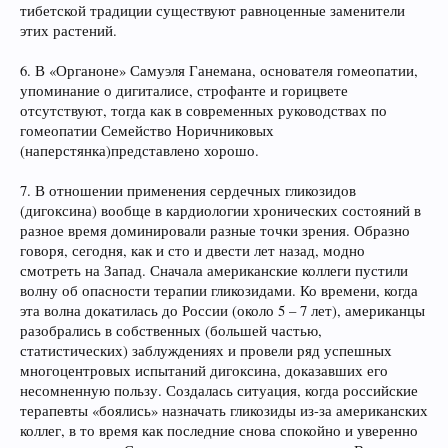
тибетской традиции существуют равноценные заменители
этих растений.
6. В «Органоне» Самуэля Ганемана, основателя гомеопатии,
упоминание о дигиталисе, строфанте и горицвете
отсутствуют, тогда как в современных руководствах по
гомеопатии Семейство Норичниковых
(наперстянка)представлено хорошо.
7. В отношении применения сердечных гликозидов
(дигоксина) вообще в кардиологии хронических состояний в
разное время доминировали разные точки зрения. Образно
говоря, сегодня, как и сто и двести лет назад, модно
смотреть на Запад. Сначала американские коллеги пустили
волну об опасности терапии гликозидами. Ко времени, когда
эта волна докатилась до России (около 5 – 7 лет), американцы
разобрались в собственных (большей частью,
статистических) заблуждениях и провели ряд успешных
многоцентровых испытаний дигоксина, доказавших его
несомненную пользу. Создалась ситуация, когда российские
терапевты «боялись» назначать гликозиды из-за американских
коллег, в то время как последние снова спокойно и уверенно