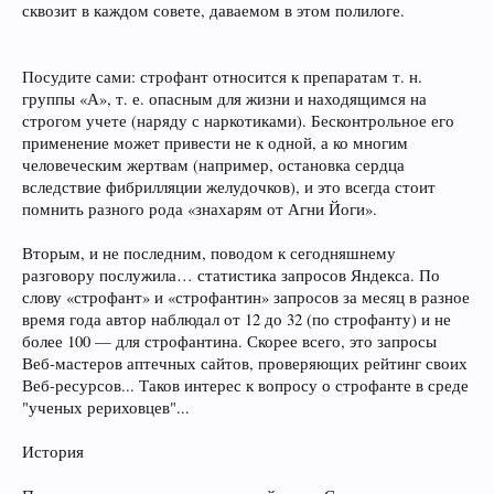
сквозит в каждом совете, даваемом в этом полилоге.
Посудите сами: строфант относится к препаратам т. н.
группы «А», т. е. опасным для жизни и находящимся на
строгом учете (наряду с наркотиками). Бесконтрольное его
применение может привести не к одной, а ко многим
человеческим жертвам (например, остановка сердца
вследствие фибрилляции желудочков), и это всегда стоит
помнить разного рода «знахарям от Агни Йоги».
Вторым, и не последним, поводом к сегодняшнему
разговору послужила… статистика запросов Яндекса. По
слову «строфант» и «строфантин» запросов за месяц в разное
время года автор наблюдал от 12 до 32 (по строфанту) и не
более 100 — для строфантина. Скорее всего, это запросы
Веб-мастеров аптечных сайтов, проверяющих рейтинг своих
Веб-ресурсов... Таков интерес к вопросу о строфанте в среде
"ученых рериховцев"...
История