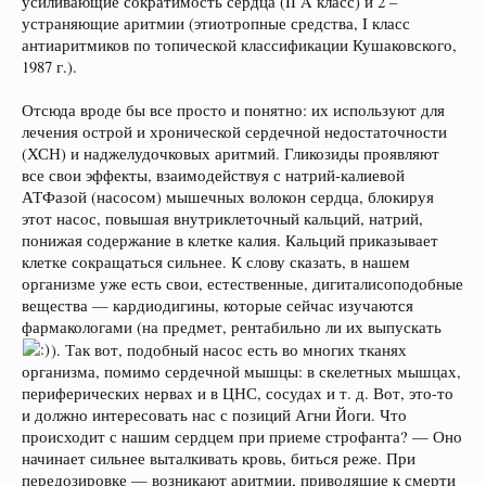
усиливающие сократимость сердца (II A класс) и 2 –
устраняющие аритмии (этиотропные средства, I класс
антиаритмиков по топической классификации Кушаковского,
1987 г.).
Отсюда вроде бы все просто и понятно: их используют для
лечения острой и хронической сердечной недостаточности
(ХСН) и наджелудочковых аритмий. Гликозиды проявляют
все свои эффекты, взаимодействуя с натрий-калиевой
АТФазой (насосом) мышечных волокон сердца, блокируя
этот насос, повышая внутриклеточный кальций, натрий,
понижая содержание в клетке калия. Кальций приказывает
клетке сокращаться сильнее. К слову сказать, в нашем
организме уже есть свои, естественные, дигиталисоподобные
вещества — кардиодигины, которые сейчас изучаются
фармакологами (на предмет, рентабильно ли их выпускать
). Так вот, подобный насос есть во многих тканях
организма, помимо сердечной мышцы: в скелетных мышцах,
периферических нервах и в ЦНС, сосудах и т. д. Вот, это-то
и должно интересовать нас с позиций Агни Йоги. Что
происходит с нашим сердцем при приеме строфанта? — Оно
начинает сильнее выталкивать кровь, биться реже. При
передозировке — возникают аритмии, приводящие к смерти