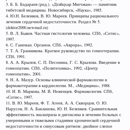
3. Б. Б. Бадараев (ред.). «Дзэйцхар Мигчжан» — памятник
тибетской медицины. Новосибирск, «Наука», 1985.
4. Ю.Н. Беленков, В. Ю. Мареев. Принципы рационального
лечения сердечной недостаточности. Раздел № 5.
(doktor2000.newmail.ru)
5. В. Л. Быков. Частная гистология человека. СПб, «Сотис»,
1997.
6. С. Ганеман. Органон. СПб, «Аврора», 1992.
7. Т. А. Гранникова. Краткое руководство по гомеотерапии.
СПб, 1991.
8. А. А. Крылов, С. П. Песонина, Г. С. Крылова. Введение в
гомеопатию. СПб, «Политехника», 1992; «Центр
гомеопатии», 2001.
9. Н. А. Мазур. Основы клинической фармакологии и
фармакотерапии в кардиологии. М., «Медицина», 1988.
10. И. В. Маркова, М. В. Неженцев. Фармакология. СПб,
«Сотис», 1997.
11. В. Ю. Мареев, Ф. Т. Агеев, А. А. Скворцов, О. Ю.
Нарусов, Н. А. Бакланова, Ю. Н. Беленков. Сравнительная
эффективность эналаприла и дигоксина в лечении больных с
умеренными и тяжелыми стадиями хронической сердечной
недостаточности и синусовым ритмом: двойное слепое