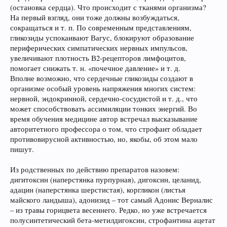
(остановка сердца). Что происходит с тканями организма?
На первый взгляд, они тоже должны возбуждаться,
сокращаться и т. п. По современным представлениям,
гликозиды успокаивают Вагус, блокируют образование
периферических симпатических нервных импульсов,
увеличивают плотность В2-рецепторов лимфоцитов,
помогает снижать т. н. «почечное давление» и т. д.
Вполне возможно, что сердечные гликозиды создают в
организме особый уровень напряжения многих систем:
нервной, эндокринной, сердечно-сосудистой и т. д., что
может способствовать ассимиляции тонких энергий. Во
время обучения медицине автор встречал высказывание
авторитетного профессора о том, что строфант обладает
противовирусной активностью, но, якобы, об этом мало
пишут.
Из родственных по действию препаратов назовем:
дигитоксин (наперстянка пурпурная), дигоксин, целанид,
адацин (наперстянка шерстистая), коргликон (листья
майского ландыша), адонизид – тот самый Адонис Верналис
– из травы горицвета весеннего. Редко, но уже встречается
полусинтетический бета-метилдигоксин, строфантина ацетат