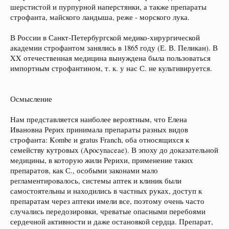
шерстистой и пурпурной наперстянки, а также препараты
строфанта, майского ландыша, реже - морского лука.
В России в Санкт-Петербургской медико-хирургической
академии строфантом занялись в 1865 году (Е. В. Пеликан). В
XX отечественная медицина вынуждена была пользоваться
импортным строфантином, т. к. у нас С. не культивируется.
Осмысление
Нам представляется наиболее вероятным, что Елена
Ивановна Рерих принимала препараты разных видов
строфанта: Kombe и gratus Franch, оба относящихся к
семейству кутровых (Apocynaceae). В эпоху до доказательной
медицины, в которую жили Рерихи, применение таких
препаратов, как С., особыми законами мало
регламентировалось, системы аптек и клиник были
самостоятельны и находились в частных руках, доступ к
препаратам через аптеки имели все, поэтому очень часто
случались передозировки, чреватые опасными перебоями
сердечной активности и даже остановкой сердца. Препарат,