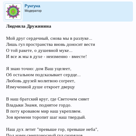
Рунгуна
Модератор
Людмила Дружинина
Мой друг сердечный, снова мы в разлуке...
Лишь гул пространства вновь доносит вести
О той ракете, о душевной муке...
И все ж мы в духе - неизменно - вместе!
Я знаю точно: дом Ваш уцелеет,
Об остальном подсказывает сердце...
Любовь друзей молитвою согреет,
Измученной душе откроет дверцу
В наш братский круг, где Светочем сияет
Владыки Знамя, поднятое гордо.
В поту кровавом мир наш укрепляем.
Зов времени торопит шаг наш твердый.
Наш дух летит "превыше гор, превыше неба",
Под нами смертоносный гул снарядов.