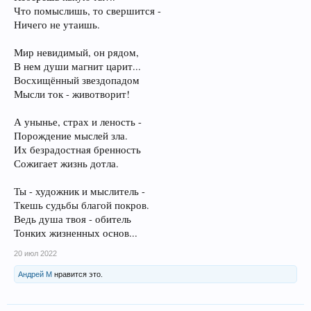
Что помыслишь, то свершится -
Ничего не утаишь.
Мир невидимый, он рядом,
В нем души магнит царит...
Восхищённый звездопадом
Мысли ток - животворит!
А унынье, страх и леность -
Порождение мыслей зла.
Их безрадостная бренность
Сожигает жизнь дотла.
Ты - художник и мыслитель -
Ткешь судьбы благой покров.
Ведь душа твоя - обитель
Тонких жизненных основ...
20 июл 2022
Андрей М
нравится это.