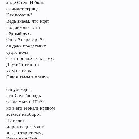
а где Отец. И боль
сжимает сердце.
Как помочь?
Ведь знаем, что идёт
под ликом Света
чёрный дух.
Он всё перевернёт,
он день представит
будто ночь,
Свет оболжёт как тьму.
Друзей отгонит:
«Им не верь!
Они у тьмы в плену».
Он убеждён,
что Сам Господь
такие мысли Шлёт,
но в его зеркале кривом
всё-всё наоборот.
Не видит –
морок ведь звучит,
когда открыт ему,
Когда не к Небу,