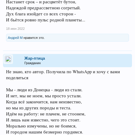
Настанет срок – и расцветёт бутон,
Надеждой предрассветною согретый.
Дух блага изойдет со всех сторон -
И бьётся ровно пульс родной планеты...
18 июн 2022
Андрей М
нравится это.
Жар-птица
Гражданин
Не знаю, кто автор. Получила по WhatsApp и хочу с вами
поделиться
Мы - люди из Донецка - люди из стали.
И нет, мы не ноем, мы просто устали.
Когда всё закончится, нам неизвестно,
но мы из других породы и теста.
Идём на работу: не плачем, не стоонем,
И лишь нам известно, чего это стоит.
Морально измучены, но не боимся,
И городом нашим безмерно гордимся.