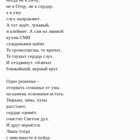
не к Отцу, не к сердцу,
а к уму
слух направляет.
А тот ждёт, лукавый,
и клеймит. А сам из лживой
кухни СМИ
сужденьями набит.
Те громогласны, те кричат,
Те глушат сердца слух.
И отодвинут, обличат
ближайший, верный круг.
Одно решенье –
оторвать сознанье от ума,
на камень основанья встать.
Тюрьма, зима, чума
расстают,
сердце оживёт,
очистит Светом дух.
И друг вернётся.
Лишь тогда
с ним вместе я пойду.