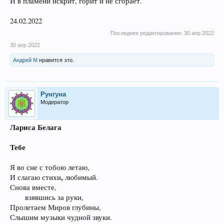
И в пламени искрит, горит и не сгорает.
24.02.2022
Последнее редактирование:
30 апр 2022
30 апр 2022
Андрей М
нравится это.
Рунгуна
Модератор
Лариса Белага
Тебе
Я во сне с тобою летаю,
,
И слагаю стихи
любимый.
Снова вместе,
взявшись за руки,​
Пролетаем Миров глубины,
Слышим музыки чудной звуки.