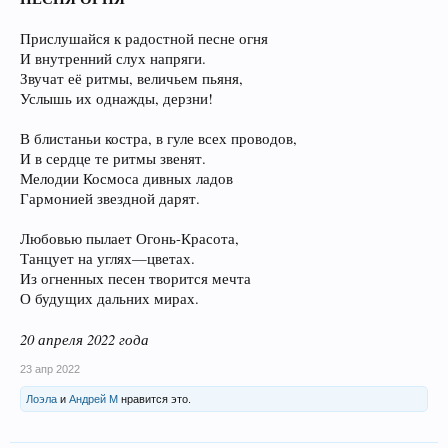
Прислушайся к радостной песне огня
И внутренний слух напряги.
Звучат её ритмы, величьем пьяня,
Услышь их однажды, дерзни!
В блистаньи костра, в гуле всех проводов,
И в сердце те ритмы звенят.
Мелодии Космоса дивных ладов
Гармонией звездной дарят.
Любовью пылает Огонь-Красота,
Танцует на углях—цветах.
Из огненных песен творится мечта
О будущих дальних мирах.
20 апреля 2022 года
23 апр 2022
Лоэла
и
Андрей М
нравится это.