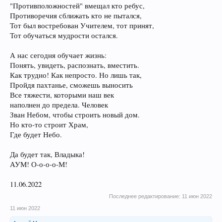
"Противположностей" вмещал кто ребус,
Противоречия сближать кто не пытался,
Тот был востребован Учителем, тот принят,
Тот обучаться мудрости остался.
А нас сегодня обучает жизнь:
Понять, увидеть, распознать, вместить.
Как трудно! Как непросто. Но лишь так,
Пройдя пахтанье, сможешь выносить
Все тяжести, которыми наш век
наполнен до предела. Человек
Зван Небом, чтобы строить новый дом.
Но кто-то строит Храм,
Где будет Небо.
Да будет так, Владыка!
АУМ! О-о-о-о-М!
11.06.2022
Последнее редактирование:
11 июн 2022
11 июн 2022