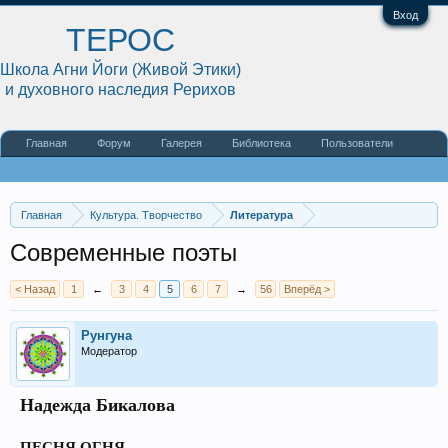
Вход
ТЕРОС
Школа Агни Йоги (Живой Этики)
и духовного наследия Рерихов
Главная
Форум
Галерея
Библиотека
Пользователи
Наши статьи
О сайте
Главная
Культура. Творчество
Литература
Современные поэты
< Назад
1
←
3
4
5
6
7
→
56
Вперёд >
Рунгуна
Модератор
Надежда Бикалова
ПЕСНЯ ОГНЯ