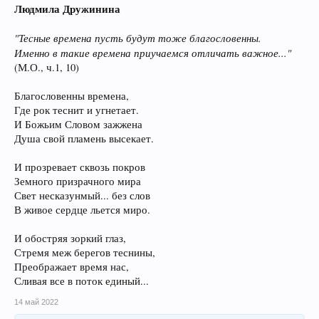
Людмила Дружинина
"Тесные времена пусть будут тоже благословенны.
Именно в такие времена приучаемся отличать важное..."
(М.О., ч.1, 10)
Благословенны времена,
Где рок теснит и угнетает.
И Божьим Словом зажжена
Душа свой пламень высекает.
И прозревает сквозь покров
Земного призрачного мира
Свет несказунмый... без слов
В живое сердце льется миро.
И обостряя зоркий глаз,
Стремя меж берегов теснины,
Преображает время нас,
Сливая все в поток единый...
14 май 2022