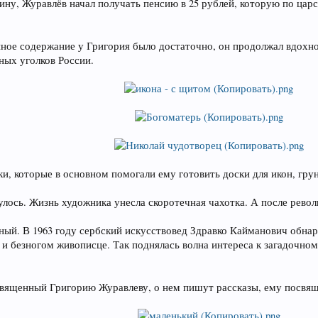
ну, Журавлёв начал получать пенсию в 25 рублей, которую по царск
енное содержание у Григория было достаточно, он продолжал вдохн
ных уголков России.
и, которые в основном помогали ему готовить доски для икон, гру
нулось. Жизнь художника унесла скоротечная чахотка. А после рево
тный. В 1963 году сербский искусствовед Здравко Кайманович обна
 и безногом живописце. Так поднялась волна интереса к загадочн
освященный Григорию Журавлеву, о нем пишут рассказы, ему посвя