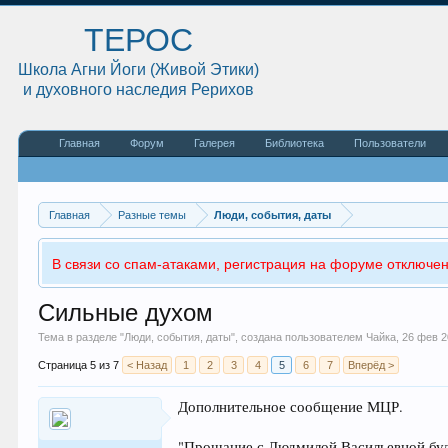
ТЕРОС
Школа Агни Йоги (Живой Этики)
и духовного наследия Рерихов
Главная
Форум
Галерея
Библиотека
Пользователи
Главная
Разные темы
Люди, события, даты
В связи со спам-атаками, регистрация на форуме отключен
Сильные духом
Тема в разделе "
Люди, события, даты
", создана пользователем
Чайка
,
26 фев 2
Страница 5 из 7
< Назад
1
2
3
4
5
6
7
Вперёд >
Дополнительное сообщение МЦР.
"Прощание с Людмилой Васильевной будет