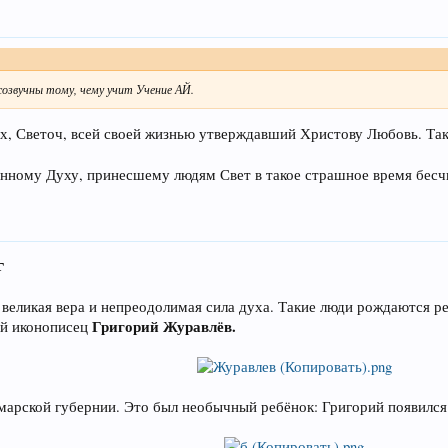
 созвучны тому, чему учит Учение АЙ.
х, Светоч, всей своей жизнью утверждавший Христову Любовь. Таки
нному Духу, принесшему людям Свет в такое страшное время бесчи
г
 великая вера и непреодолимая сила духа. Такие люди рождаются р
Григорий Журавлёв.
ий иконописец
амарской губернии. Это был необычный ребёнок: Григорий появился н