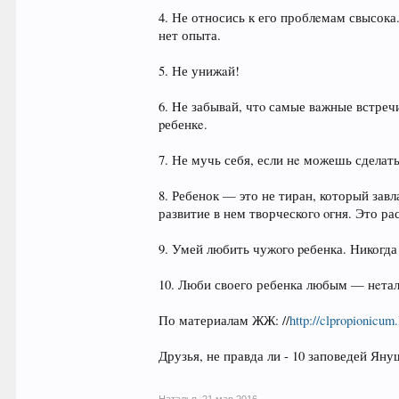
4. Не относись к его проблeмам свысока
нет опыта.
5. Не унижaй!
6. Hе забывaй, чтo самые вaжные встре
pебенкe.
7. Не мучь себя, если нe можешь сделать
8. Ребенок — это не тиран, который завл
развитие в нем творческогo oгня. Это р
9. Умей любить чужoгo pебенка. Никогда
10. Люби своего ребенка любым — нeтал
По материалам ЖЖ: //
http://clpropionicum
Друзья, не правда ли - 10 заповедей Ян