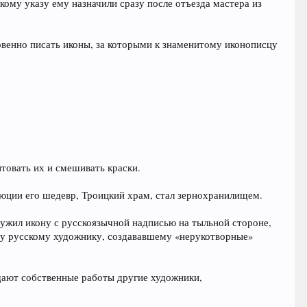
ому указу ему назначили сразу после отъезда мастера из
овенно писать иконы, за которыми к знаменитому иконописцу
нтовать их и смешивать краски.
люции его шедевр, Троицкий храм, стал зернохранилищем.
ружил икону с русскоязычной надписью на тыльной стороне,
ому русскому художнику, создававшему «нерукотворные»
щают собственные работы другие художники,