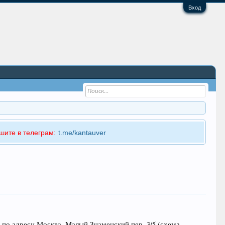
Вход
шите в телеграм:
t.me/kantauver
 по адресу Москва, Малый Знаменский пер. 3/5 (схема