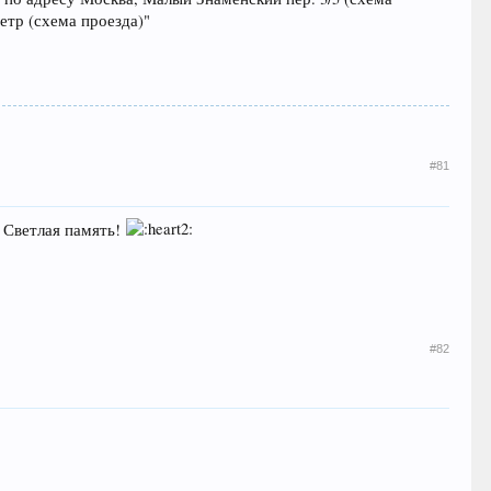
етр (схема проезда)"
#81
 Светлая память!
#82