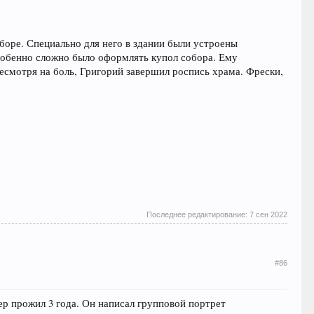
боре. Специально для него в здании были устроены
собенно сложно было оформлять купол собора. Ему
 Несмотря на боль, Григорий завершил роспись храма. Фрески,
Последнее редактирование:
7 сен 2022
#86
ер прожил 3 года. Он написал групповой портрет