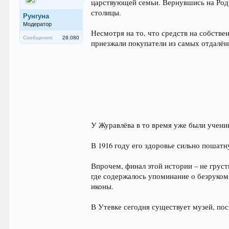
царствующей семьи. Вернувшись на Роди
столицы.
Рунгуна
Модератор
Несмотря на то, что средств на собств
Сообщения:
28.080
приезжали покупатели из самых отдалён
У Журавлёва в то время уже были ученик
В 1916 году его здоровье сильно пошат
Впрочем, финал этой истории – не грус
где содержалось упоминание о безруком
иконы.
В Утевке сегодня существует музей, п