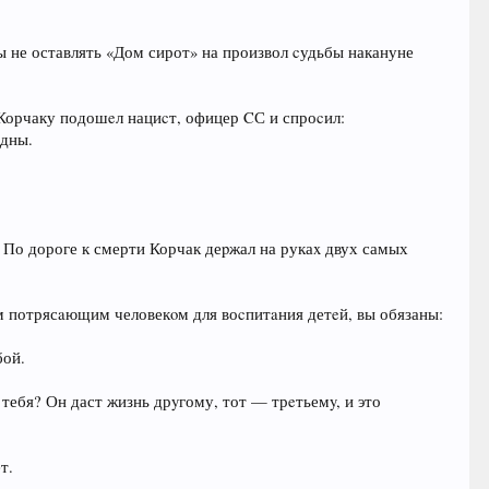
 не оставлять «Дом сирот» на произвол cудьбы накануне
к Корчаку подошeл нациcт, офицер CС и спроcил:
одны.
. По дороге к смерти Корчак деpжал на рукаx двух самых
им потрясaющим человекoм для воcпитaния детeй, вы обязаны:
бой.
ь тебя? Он даст жизнь дрyгому, тот — трeтьемy, и это
т.