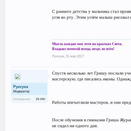
С раннего детства у мальчика стал проя
угля во рту. Этим углём малыш рисовал н
Мысль каждая моя лети на крыльях Света,
Владыке помогай всегда, везде, во всём!
Рунгуна
,
31 мар 2017
Спустя несколько лет Гришу послали уч
мастерскую, где писались иконы. Однаж
Рунгуна
Модератор
Сообщения:
28.080
Работы впечатлили мастеров, и они пре
После обучения в гимназии Гриша Журав
не сидел ни одного дня.