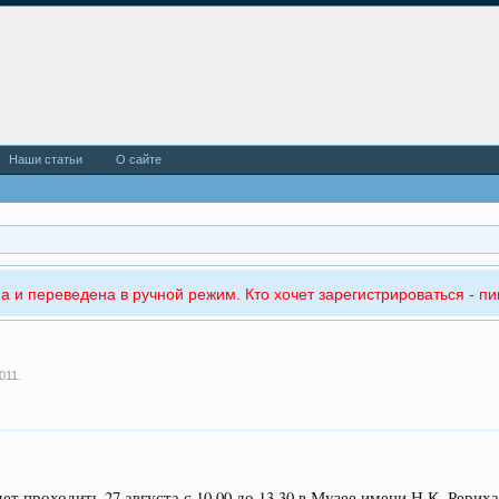
Наши статьи
О сайте
а и переведена в ручной режим. Кто хочет зарегистрироваться - пи
011
.
 проходить 27 августа с 10.00 до 13.30 в Музее имени Н.К. Рериха