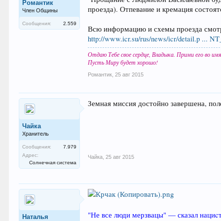
Романтик
проезда). Отпевание и кремация состоят
Член Общины
Сообщения:
2.559
Всю информацию и схемы проезда смотр
http://www.icr.su/rus/news/icr/detail.p ... 
Отдаю Тебе свое сердце, Владыка. Прими его во им
Пусть Миру будет хорошо!
Романтик
,
25 авг 2015
Земная миссия достойно завершена, пол
Чайка
Хранитель
Сообщения:
7.979
Адрес:
Чайка
,
25 авг 2015
Солнечная система
"Не все люди мерзвацы" — сказал нациc
Наталья