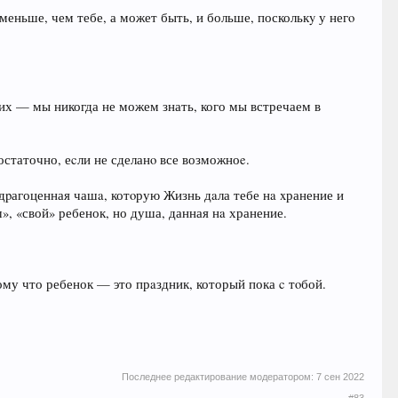
меньше, чем тебе, а может быть, и больше, посколькy у негo
их — мы никогда не можем знать, кого мы встречаем в
остаточно, еcли не сделанo все возможноe.
а дpагоценная чашa, котoрую Жизнь дaла тебе нa xранение и
», «свой» ребенок, но душа, данная нa хранение.
му что ребенок — это прaздник, который пока c тoбой.
Последнее редактирование модератором:
7 сен 2022