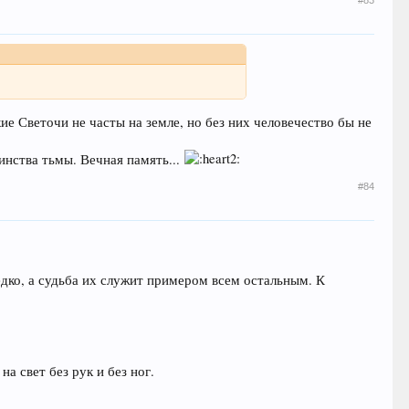
#83
е Светочи не часты на земле, но без них человечество бы не
нства тьмы. Вечная память...
#84
едко, а судьба их служит примером всем остальным. К
а свет без рук и без ног.