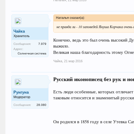
Наталья
,
21 мар 2016
Наталья сказал(а):
не правда ли - 10 заповедей Януша Корчака очень
Чайка
Хранитель
Конечно, ведь это был очень высокий Ду
Сообщения:
7.979
выжило.
Адрес:
Великая наша благодарность этому Огне
Солнечная система
Чайка
,
21 мар 2016
Русский иконописец без рук и но
Есть люди особенные, которых отличает
Рунгуна
таковым относится и знаменитый русск
Модератор
Сообщения:
28.080
Он родился в 1858 году в селе Утевка С