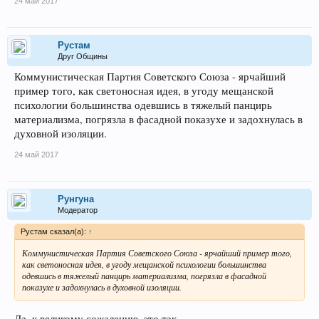
24 май 2017
Рустам
Друг Общины
Коммунистическая Партия Советского Союза - ярчайший
пример того, как светоносная идея, в угоду мещанской
психологии большинства одевшись в тяжелый панцирь
материализма, погрязла в фасадной показухе и задохнулась в
духовной изоляции.
24 май 2017
Рунгуна
Модератор
Рустам сказал(а):
↑
Коммунистическая Партия Советского Союза - ярчайший пример того,
как светоносная идея, в угоду мещанской психологии большинства
одевшись в тяжелый панцирь материализма, погрязла в фасадной
показухе и задохнулась в духовной изоляции.
Да, к великому сожалению, это так.