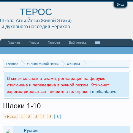
Вход
ТЕРОС
Школа Агни Йоги (Живой Этики)
и духовного наследия Рерихов
Главная
Форум
Галерея
Библиотека
Главная
Учение Живой Этики
Община
В связи со спам-атаками, регистрация на форуме
отключена и переведена в ручной режим. Кто хочет
зарегистрироваться - пишите в телеграм:
t.me/kantauver
Шлоки 1-10
< Назад
1
2
3
4
5
6
Рустам