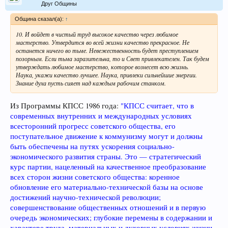
Друг Общины
Община сказал(а):
↑
10. И войдет в чистый труд высокое качество через любимое
мастерство. Утвердится во всей жизни качество прекрасное. Не
останется ничего во тьме. Невежественность будет преступлением
позорным. Если тьма заразительна, то и Свет привлекателен. Так будем
утверждать любимое мастерство, которое вознесет всю жизнь.
Наука, укажи качество лучшее. Наука, привлеки сильнейшие энергии.
Знание духа пусть сияет над каждым рабочим станком.
Из Программы КПСС 1986 года:
"КПСС считает, что в
современных внутренних и международных условиях
всесторонний прогресс советского общества, его
поступательное движение к коммунизму могут и должны
быть обеспечены на путях ускорения социально-
экономического развития страны. Это — стратегический
курс партии, нацеленный на качественное преобразование
всех сторон жизни советского общества: коренное
обновление его материально-технической базы на основе
достижений научно-технической революции;
совершенствование общественных отношений и в первую
очередь экономических; глубокие перемены в содержании и
характере труда, материальных и духовных условиях жизни