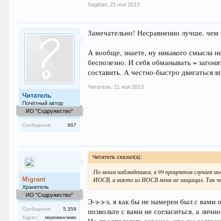
Sagittari
,
21 ноя 2013
Замечательно! Несравненно лучше, чем 
А вообще, знаете, ну никакого смысла н
бесполезно. И себя обманывать = загоня
составить. А честно-быстро двигаться в
Читатель
,
21 ноя 2013
Читатель
Почётный автор
ИО "Содружество"
Сообщения:
867
Читатель сказал(а):
По моим наблюдениям, в 99 процентов случаев мо
Migrant
ИОСВ, и никто из ИОСВ меня не защищал. Так чт
Хранитель
ИО "Содружество"
Э-э-э-э, я как бы не намерен был с вами
Сообщения:
5.358
позвольте с вами не согласиться, а личн
Адрес:
переменчиво