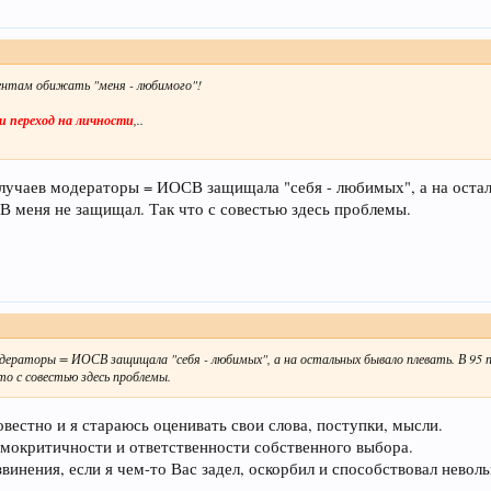
нентам обижать "меня - любимого"!
 и переход на личности
,..
лучаев модераторы = ИОСВ защищала "себя - любимых", а на осталь
 меня не защищал. Так что с совестью здесь проблемы.
дераторы = ИОСВ защищала "себя - любимых", а на остальных бывало плевать. В 95 п
о с совестью здесь проблемы.
овестно и я стараюсь оценивать свои слова, поступки, мысли.
амокритичности и ответственности собственного выбора.
инения, если я чем-то Вас задел, оскорбил и способствовал невол