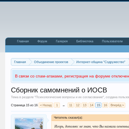
Главная
Форум
Галерея
Библиотека
Пользователи
Главная
Объединение проектов
Интернет-община "Содружество"
В связи со спам-атаками, регистрация на форуме отключен
Сборник самомнений о ИОСВ
Тема в разделе "
Психологические вопросы и их согласование
", создана польз
Страница 15 из 16
< Назад
1
←
11
12
13
14
15
16
Вперёд >
Читатель сказал(а):
Игорь, дополню: не знаю, что Вы назвали огне