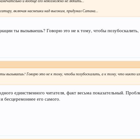
замечательно и вообще его невозможно не любить...
 сатиру, включая насмешки над высоким, придумал Сатана...
.
иации ты вызываешь? Говорю это не к тому, чтобы позубоскалить, а 
и ты вызываешь? Говорю это не к тому, чтобы позубоскалить, а к тому, что никто из 
одного единственного читателя, факт весьма показательный. Пробле
 и бесцеремоннее его самого.