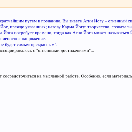
т кратчайшим путем к познанию. Вы знаете Агни Йогу – огненный с
 Йог, прежде указанных; назову Карма Йогу: творчество, сознател
 Йога потребует времени, тогда как Агни Йога может называться 
олниеносное напряжение.
ое будет самым прекрасным".
 ассоциировалось с "огненными достижениями"...
 сосредоточиться на мысленной работе. Особенно, если материаль