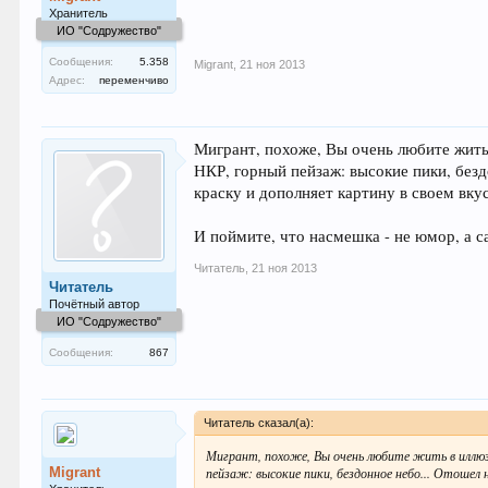
Хранитель
ИО "Содружество"
Сообщения:
5.358
Migrant
,
21 ноя 2013
Адрес:
переменчиво
Мигрант, похоже, Вы очень любите жить
НКР, горный пейзаж: высокие пики, безд
краску и дополняет картину в своем вку
И поймите, что насмешка - не юмор, а с
Читатель
,
21 ноя 2013
Читатель
Почётный автор
ИО "Содружество"
Сообщения:
867
Читатель сказал(а):
Мигрант, похоже, Вы очень любите жить в иллюз
Migrant
пейзаж: высокие пики, бездонное небо... Отошел