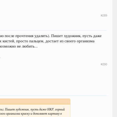
#289
аю после прочтения удалить). Пишет художник, пусть даже
 кистей, просто пальцем, достает из своего организма
возможно не любить...
.
#290
ить). Пишет художник, пусть даже НКР, горный
оего организма краску и дополняет картину в