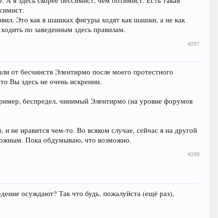
. А я здесь скорее пессимист, чем оптимист. Есть такая
ссимист.
вил. Это как в шашках фигуры ходят как шашки, а не как
ь ходить по заведенным здесь правилам.
#287
щали от бесчинств Элентирмо после моего протестного
что Вы здесь не очень искренни.
апример, беспредел, чинимый Элентирмо (на уровне форумов
, и не нравится чем-то. Во всяком случае, сейчас я на другой
зможным. Пока обдумываю, что возможно.
#288
дение осуждают? Так что будь, пожалуйста (ещё раз),