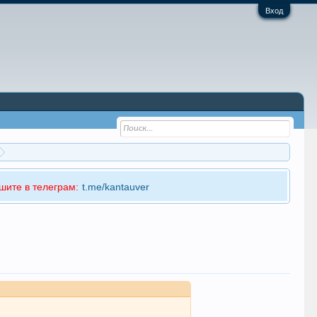
Вход
шите в телеграм:
t.me/kantauver