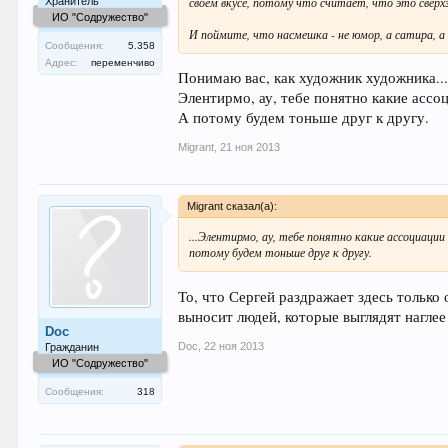
своем вкусе, потому что считает, что это сверх
Хранитель
ИО "Содружество"
И поймите, что насмешка - не юмор, а сатира, а
Сообщения:
5.358
Адрес:
переменчиво
Понимаю вас, как художник художника..
Элентирмо, ау, тебе понятно какие ассоц
А потому будем тоньше друг к другу.
Migrant
,
21 ноя 2013
Migrant сказал(а):
...Элентирмо, ау, тебе понятно какие ассоциаци
потому будем тоньше друг к другу.
То, что Сергей раздражает здесь только 
выносит людей, которые выглядят наглее
Doc
Doc
,
22 ноя 2013
Гражданин
ИО "Содружество"
Сообщения:
318