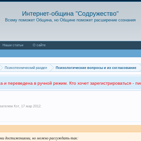
Интернет-община "Содружество"
Всему поможет Община, но Общине поможет расширение сознания
Наши статьи
О сайте
Психотехнический раздел
Психологические вопросы и их согласование
а и переведена в ручной режим. Кто хочет зарегистрироваться - пи
ователем
Кэт
,
17 мар 2012
.
нными достижениями, но можно рассуждать так: