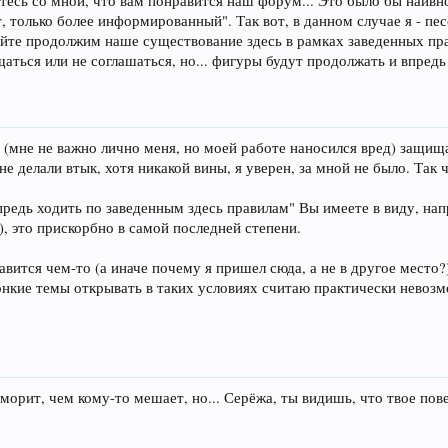
итесь со мной, что вам понравится наш форум... Это было бы наивно
т, только более информированный". Так вот, в данном случае я - пе
айте продолжим наше существование здесь в рамках заведенных пра
щаться или не соглашаться, но... фигуры будут продолжать и впред
я (мне не важно лично меня, но моей работе наносился вред) защи
е делали втык, хотя никакой вины, я уверен, за мной не было. Так 
предь ходить по заведенным здесь правилам" Вы имеете в виду, н
), это прискорбно в самой последней степени.
авится чем-то (а иначе почему я пришел сюда, а не в другое место?)
онкие темы открывать в таких условиях считаю практически нево
орит, чем кому-то мешает, но... Серёжа, ты видишь, что твое пове