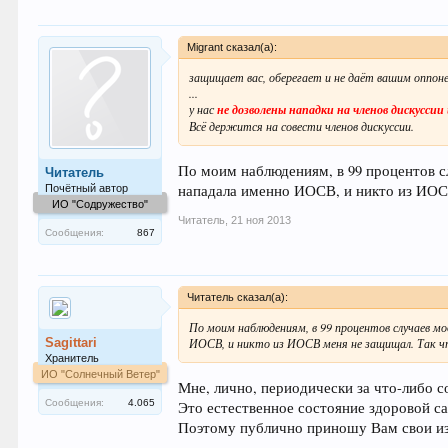
Migrant сказал(а):
защищает вас, оберегает и не даёт вашим оппо
...
у нас
не дозволены нападки на членов дискуссии
Всё держится на совести членов дискуссии.
По моим наблюдениям, в 99 процентов с
Читатель
нападала именно ИОСВ, и никто из ИОСВ
Почётный автор
ИО "Содружество"
Читатель
,
21 ноя 2013
Сообщения:
867
Читатель сказал(а):
По моим наблюдениям, в 99 процентов случаев мо
Sagittari
ИОСВ, и никто из ИОСВ меня не защищал. Так чт
Хранитель
ИО "Солнечный Ветер"
Мне, лично, периодически за что-либо с
Сообщения:
4.065
Это естественное состояние здоровой с
Поэтому публично приношу Вам свои изв