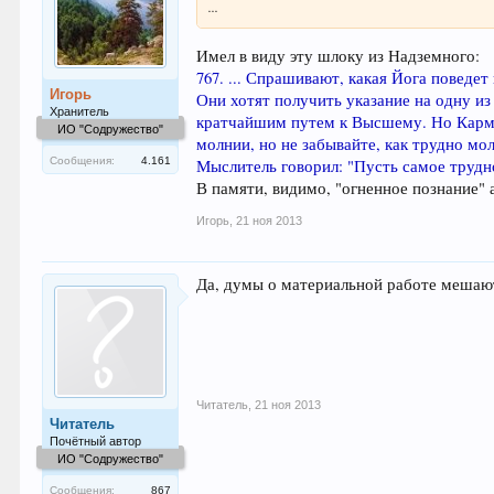
...
Имел в виду эту шлоку из Надземного:
767. ... Спрашивают, какая Йога поведе
Игорь
Они хотят получить указание на одну из
Хранитель
кратчайшим путем к Высшему. Но Карма
ИО "Содружество"
молнии, но не забывайте, как трудно м
Сообщения:
4.161
Мыслитель говорил: "Пусть самое трудн
В памяти, видимо, "огненное познание"
Игорь
,
21 ноя 2013
Да, думы о материальной работе мешают
Читатель
,
21 ноя 2013
Читатель
Почётный автор
ИО "Содружество"
Сообщения:
867