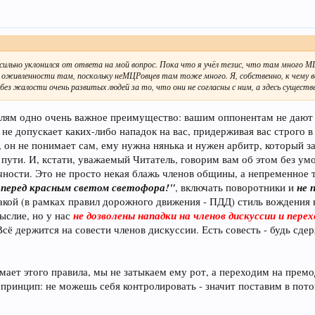
сильно уклонился от ответа на мой вопрос. Пока что я учёл тезис, что там много 
 оживленности там, поскольку неМЦРовцев там тоже много. Я, собственно, к чему ве
ез жалости очень развитых людей за то, что они не согласны с ним, а здесь существ
лям одно очень важное преимущество: вашим оппонентам не дают "
 не допускает каких-либо нападок на вас, придерживая вас строго 
й, он не понимает сам, ему нужна нянька и нужен арбитр, который 
пути. И, кстати, уважаемый Читатель, говорим вам об этом без ум
чности. Это не просто некая блажь членов общины, а непременное
перед красным светом светофора!"
не 
, включать поворотники и
акой (в рамках правил дорожного движения - ПДД) стиль вождения 
не дозволены нападки на членов дискуссии и пере
ыслие, но у нас
Всё держится на совести членов дискуссии. Есть совесть - будь сдерж
мает этого правила, мы не затыкаем ему рот, а переходим на пре
принцип: не можешь себя контролировать - значит поставим в пот