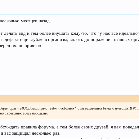
несколько месяцев назад.
ет делать вид и тем более внушать кому-то, что "у нас все идеальн
ть дефект еще глубже в организм, вплоть до поражения главных орг
перед очень приятно.
дераторы = ИОСВ защищала "себя - любимых", а на остальных бывало плевать. В 95 п
о с совестью здесь проблемы.
 обсуждать правила форума, а тем более своих друзей, я вам поведа
о я вас защищал несколько раз.