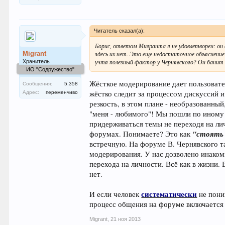
Читатель сказал(а):
Борис, ответом Мигранта я не удовлетворен: он 
Migrant
здесь их нет. Это еще недостаточное объяснение
учтя полезный фактор у Чернявского? Он банит б
Хранитель
ИО "Содружество"
Жёсткое модерирование дает пользовате
Сообщения:
5.358
жёстко следит за процессом дискуссий и
Адрес:
переменчиво
резкость, в этом плане - необразованны
"меня - любимого"! Мы пошли по иному 
придерживаться темы не переходя на ли
"стоять 
форумах. Понимаете? Это как
встречную. На форуме В. Чернявского т
модерирования. У нас дозволено инаком
перехода на личности. Всё как в жизни. 
нет.
систематически
И если человек
не пони
процесс общения на форуме включается 
Migrant
,
21 ноя 2013