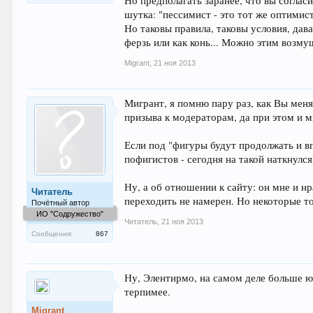
Но предполагать заранее, что вы соглас
шутка: "пессимист - это тот же оптимис
Но таковы правила, таковы условия, дав
ферзь или как конь... Можно этим возму
Migrant
,
21 ноя 2013
Мигрант, я помню пару раз, как Вы мен
призыва к модераторам, да при этом и мн
Если под "фигуры будут продолжать и в
пофигистов - сегодня на такой наткнулся
Ну, а об отношении к сайту: он мне и нр
Читатель
переходить не намерен. Но некоторые т
Почётный автор
ИО "Содружество"
Читатель
,
21 ноя 2013
Сообщения:
867
Ну, Элентирмо, на самом деле больше юм
терпимее.
Migrant