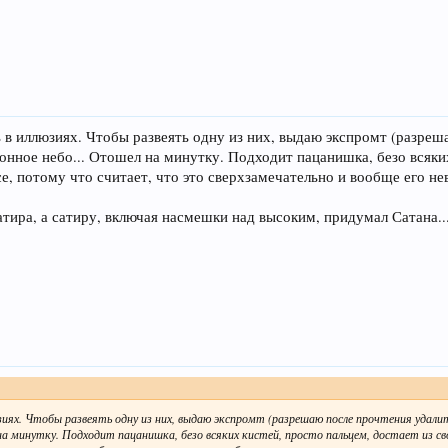
 в иллюзиях. Чтобы развеять одну из них, выдаю экспромт (разреш
онное небо... Отошел на минутку. Подходит пацанишка, безо всяких
се, потому что считает, что это сверхзамечательно и вообще его не
атира, а сатиру, включая насмешки над высоким, придумал Сатана..
иях. Чтобы развеять одну из них, выдаю экспромт (разрешаю после прочтения удал
 на минутку. Подходит пацанишка, безо всяких кистей, просто пальцем, достает из св