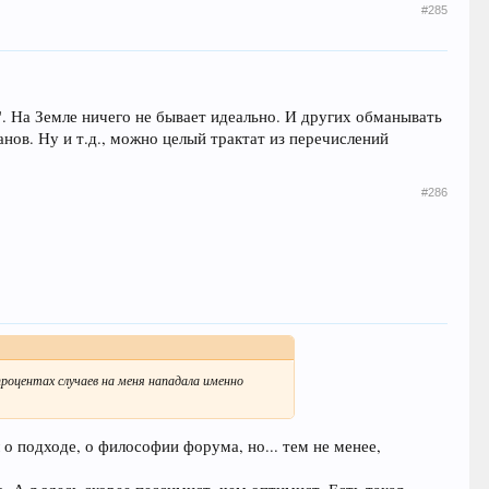
#285
о". На Земле ничего не бывает идеально. И других обманывать
анов. Ну и т.д., можно целый трактат из перечислений
#286
роцентах случаев на меня нападала именно
л о подходе, о философии форума, но... тем не менее,