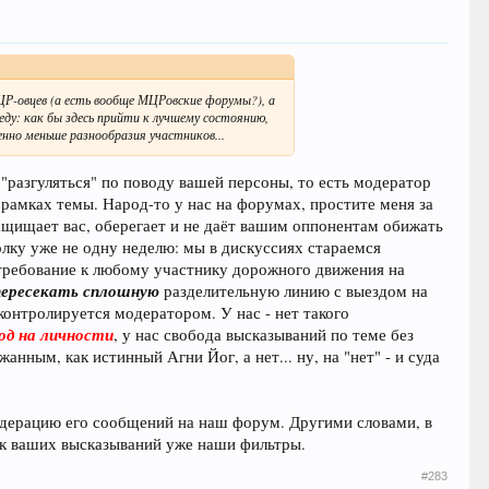
МЦР-овцев (а есть вообще МЦРовские форумы?), а
ду: как бы здесь прийти к лучшему состоянию,
енно меньше разнообразия участников...
разгуляться" по поводу вашей персоны, то есть модератор
в рамках темы. Народ-то у нас на форумах, простите меня за
защищает вас, оберегает и не даёт вашим оппонентам обижать
олку уже не одну неделю: мы в дискуссиях стараемся
 требование к любому участнику дорожного движения на
пересекать сплошную
разделительную линию с выездом на
контролируется модератором. У нас - нет такого
ход на личности
, у нас свобода высказываний по теме без
анным, как истинный Агни Йог, а нет... ну, на "нет" - и суда
модерацию его сообщений на наш форум. Другими словами, в
ок ваших высказываний уже наши фильтры.
#283