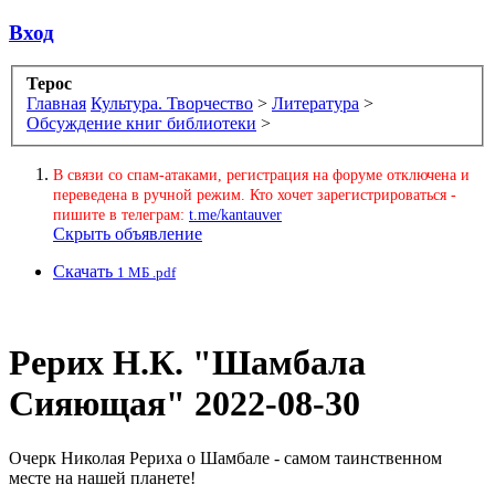
Вход
Терос
Главная
Культура. Творчество
>
Литература
>
Обсуждение книг библиотеки
>
В связи со спам-атаками, регистрация на форуме отключена и
переведена в ручной режим. Кто хочет зарегистрироваться -
пишите в телеграм:
t.me/kantauver
Скрыть объявление
Скачать
1 МБ .pdf
Рерих Н.К. "Шамбала
Сияющая"
2022-08-30
Очерк Николая Рериха о Шамбале - самом таинственном
месте на нашей планете!