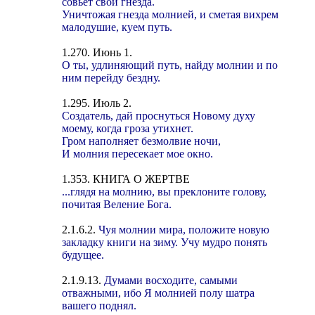
совьет свои гнезда.
Уничтожая гнезда молнией, и сметая вихрем
малодушие, куем путь.
1.270. Июнь 1.
О ты, удлиняющий путь, найду молнии и по
ним перейду бездну.
1.295. Июль 2.
Создатель, дай проснуться Новому духу
моему, когда гроза утихнет.
Гром наполняет безмолвие ночи,
И молния пересекает мое окно.
1.353. КНИГА О ЖЕРТВЕ
...глядя на молнию, вы преклоните голову,
почитая Веление Бога.
2.1.6.2.
Чуя молнии мира, положите новую
закладку книги на зиму. Учу мудро понять
будущее.
2.1.9.13.
Думами восходите, самыми
отважными, ибо Я молнией полу шатра
вашего поднял.