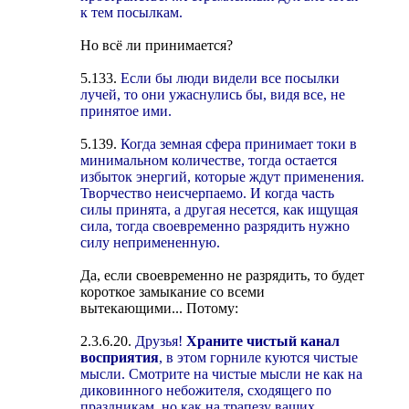
к тем посылкам.
Но всё ли принимается?
5.133.
Если бы люди видели все посылки
лучей, то они ужаснулись бы, видя все, не
принятое ими.
5.139.
Когда земная сфера принимает токи в
минимальном количестве, тогда остается
избыток энергий, которые ждут применения.
Творчество неисчерпаемо. И когда часть
силы принята, а другая несется, как ищущая
сила, тогда своевременно разрядить нужно
силу непримененную.
Да, если своевременно не разрядить, то будет
короткое замыкание со всеми
вытекающими... Потому:
2.3.6.20.
Друзья!
Храните чистый канал
восприятия
, в этом горниле куются чистые
мысли. Смотрите на чистые мысли не как на
диковинного небожителя, сходящего по
праздникам, но как на трапезу ваших