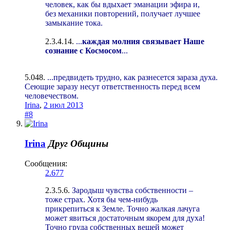
человек, как бы вдыхает эманации эфира и,
без механики повторений, получает лучшее
замыкание тока.
2.3.4.14.
...
каждая молния связывает Наше
сознание с Космосом
...
5.048.
...предвидеть трудно, как разнесется зараза духа.
Сеющие заразу несут ответственность перед всем
человечеством.
Irina
,
2 июл 2013
#8
Irina
Друг Общины
Сообщения:
2.677
2.3.5.6.
Зародыш чувства собственности –
тоже страх. Хотя бы чем-нибудь
прикрепиться к Земле. Точно жалкая лачуга
может явиться достаточным якорем для духа!
Точно груда собственных вещей может