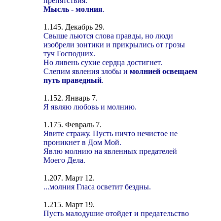
препятствия.
Мысль - молния
.
1.145. Декабрь 29.
Свыше льются слова правды, но люди
изобрели зонтики и прикрылись от грозы
туч Господних.
Но ливень сухие сердца достигнет.
Слепим явления злобы и
молнией освещаем
путь праведный
.
1.152. Январь 7.
Я являю любовь и молнию.
1.175. Февраль 7.
Явите стражу. Пусть ничто нечистое не
проникнет в Дом Мой.
Явлю молнию на явленных предателей
Моего Дела.
1.207. Март 12.
...молния Гласа осветит бездны.
1.215. Март 19.
Пусть малодушие отойдет и предательство