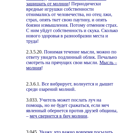
защищать от молнии
! Периодически
вредные игрушки собственности
отнимались от человечества, но отец лжи,
страх, опять ткет свою паутину, и опять
боязни измышления. Потому отменим страх.
С ним уйдут собственность и скука. Сколько
нового здоровья в разнообразии места и
труда!
2.3.5.20.
Понимая течение мысли, можно по
ответу увидеть подлинный облик. Печально
смотреть на прячущих свои мысли.
Мысль –
молния
!
2.3.6.1.
Все вибрирует, волнуется и дышит
среди озарений молний.
3.033.
Учитель может послать луч на
помощь, но не будет сражаться, если меч
явленный обернется против друзей общины,
–
меч свернется в бич молнии
.
3.045.
Укажу, что важно вовремя
посылать