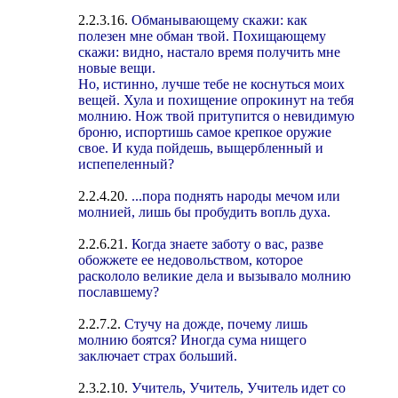
2.2.3.16.
Обманывающему скажи: как
полезен мне обман твой. Похищающему
скажи: видно, настало время получить мне
новые вещи.
Но, истинно, лучше тебе не коснуться моих
вещей. Хула и похищение опрокинут на тебя
молнию. Нож твой притупится о невидимую
броню, испортишь самое крепкое оружие
свое. И куда пойдешь, выщербленный и
испепеленный?
2.2.4.20.
...пора поднять народы мечом или
молнией, лишь бы пробудить вопль духа.
2.2.6.21.
Когда знаете заботу о вас, разве
обожжете ее недовольством, которое
раскололо великие дела и вызывало молнию
пославшему?
2.2.7.2.
Стучу на дожде, почему лишь
молнию боятся? Иногда сума нищего
заключает страх больший.
2.3.2.10.
Учитель, Учитель, Учитель идет со