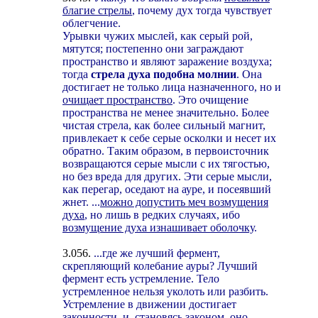
благие стрелы
, почему дух тогда чувствует
облегчение.
Урывки чужих мыслей, как серый рой,
мятутся; постепенно они заграждают
пространство и являют заражение воздуха;
тогда
стрела духа подобна молнии
. Она
достигает не только лица назначенного, но и
очищает пространство
. Это очищение
пространства не менее значительно. Более
чистая стрела, как более сильный магнит,
привлекает к себе серые осколки и несет их
обратно. Таким образом, в первоисточник
возвращаются серые мысли с их тягостью,
но без вреда для других. Эти серые мысли,
как перегар, оседают на ауре, и посеявший
жнет. ...
можно допустить меч возмущения
духа
, но лишь в редких случаях, ибо
возмущение духа изнашивает оболочку
.
3.056.
...где же лучший фермент,
скрепляющий колебание ауры? Лучший
фермент есть устремление. Тело
устремленное нельзя уколоть или разбить.
Устремление в движении достигает
законности, и, становясь законом, оно