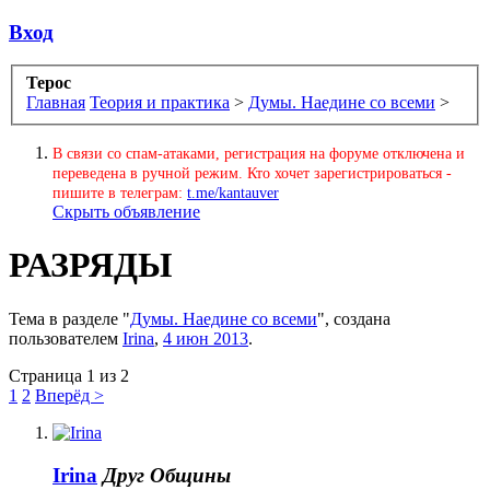
Вход
Терос
Главная
Теория и практика
>
Думы. Наедине со всеми
>
В связи со спам-атаками, регистрация на форуме отключена и
переведена в ручной режим. Кто хочет зарегистрироваться -
пишите в телеграм:
t.me/kantauver
Скрыть объявление
РАЗРЯДЫ
Тема в разделе "
Думы. Наедине со всеми
", создана
пользователем
Irina
,
4 июн 2013
.
Страница 1 из 2
1
2
Вперёд >
Irina
Друг Общины