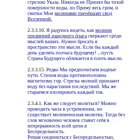
стрелою Указа. Никогда не Принял бы тихой
поверхности воды, но Приму весь гром, и
свитки Мои
молниями преобразят свод
Вселенной.
2.3.3.10.
Я радуюсь видеть, как
молнии
прозрений народного блага
сверкают среди
мыслей ваших. Нужно бросать в
пространство эти мысли. Если бы каждый
день уделять полчаса будущему! ...пусть
Страна Будущего облекается в плоть мысли.
2.3.3.15.
Редко Мы предпочитаем водные
пути. Стихия воды противоположна
магнетизму гор. Стрелы молний пронзают
воду без нарастания последствий. Мы же
стараемся изолировать каждый ток.
2.3.4.1.
Как же следует молиться? Можно
проводить часы в устремлении, но
существует молниеносная молитва. Тогда без
слов мгновенно человек ставит себя в
непрерывность всей цепи в
Беспредельность.
Решая соединиться с Беспредельностью,