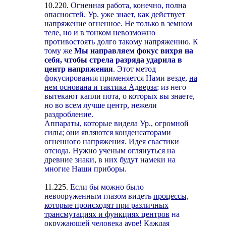
10.220.
Огненная работа, конечно, полна
опасностей. Ур. уже знает, как действует
напряжение огненное. Не только в земном
теле, но и в тонком невозможно
противостоять долго такому напряжению. К
тому же
Мы направляем фокус вихря на
себя, чтобы стрела разряда ударила в
центр напряжения
. Этот метод
фокусирования применяется Нами везде,
на
нем основана и тактика Адверза
; из него
вытекают капли пота, о которых вы знаете,
но во всем лучше центр, нежели
раздробление.
Аппараты, которые видела Ур., огромной
силы; они являются конденсаторами
огненного напряжения. Идея свастики
отсюда. Нужно ученым оглянуться на
древние знаки, в них будут намеки на
многие Наши приборы.
11.225.
Если бы можно было
невооруженным глазом видеть
процессы,
которые происходят при различных
трансмутациях и функциях центров
на
окружающей человека ауре! Каждая