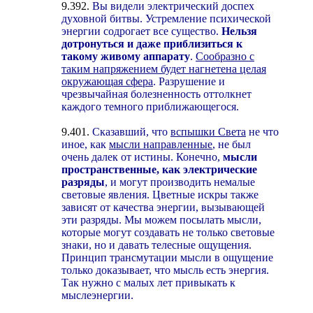
9.392.
Вы видели электрический доспех
духовной битвы. Устремление психической
энергии содрогает все существо.
Нельзя
дотронуться и даже приблизиться к
такому живому аппарату
.
Сообразно с
таким напряжением будет нагнетена целая
окружающая сфера
. Разрушение и
чрезвычайная болезненность оттолкнет
каждого темного приближающегося.
9.401.
Сказавший, что
вспышки Света
не что
иное, как
мысли направленные
, не был
очень далек от истины. Конечно,
мысли
пространственные, как электрические
разряды
, и могут производить немалые
световые явления. Цветные искры также
зависят от качества энергии, вызывающей
эти разряды. Мы можем посылать мысли,
которые могут создавать не только световые
знаки, но и давать телесные ощущения.
Принцип трансмутации мысли в ощущение
только доказывает, что мысль есть энергия.
Так нужно с малых лет привыкать к
мыслеэнергии.