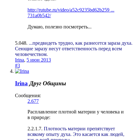
http://rutube.ru/video/a52c9235bd62b259 ...
731a0b542/
Думаю, полезно посмотреть...
5.048.
...предвидеть трудно, как разнесется зараза духа.
Сеющие заразу несут ответственность перед всем
человечеством.
Irina
,
5 июн 2013
#3
Irina
Друг Общины
Сообщения:
2.677
Расплавление плотной материи у человека и
в природе:
2.2.1.7.
Плотность материи препятствует
всякому опыту духа. Это касается как людей,
так и всей природы.