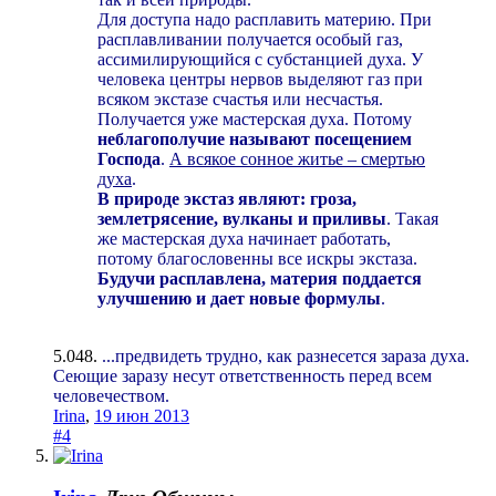
Для доступа надо расплавить материю. При
расплавливании получается особый газ,
ассимилирующийся с субстанцией духа. У
человека центры нервов выделяют газ при
всяком экстазе счастья или несчастья.
Получается уже мастерская духа. Потому
неблагополучие называют посещением
Господа
.
А всякое сонное житье – смертью
духа
.
В природе экстаз являют: гроза,
землетрясение, вулканы и приливы
. Такая
же мастерская духа начинает работать,
потому благословенны все искры экстаза.
Будучи расплавлена, материя поддается
улучшению и дает новые формулы
.
5.048.
...предвидеть трудно, как разнесется зараза духа.
Сеющие заразу несут ответственность перед всем
человечеством.
Irina
,
19 июн 2013
#4