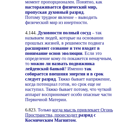
момент пропорционален. Понятно, как
настораживается физический мир,
пропуская духовный разряд
.
Потому трудное явление – выводить
физический мир из инертности.
4.144.
Духовности полный сосуд
– так
называем людей, которые на основании
прошлых жизней, в решимости подвига
расширяют сознание и тем входят в
понимание основ эволюции
. Если это
определение кому-то покажется ненаучным,
то
можно ли назвать подвижника
лейденской банкой
? Именно
так
собирается внешняя энергия и в срок
следует разряд
. Тяжко бывает напряжение,
когда потенциал готов, но срок еще не
наступил. Тяжко бывает потому, что чуткий
аппарат воспринимает особо опасные части
Первичной Материи.
6.823.
Только
когда мысль привлекает Огонь
Пространства, происходит
разряд с
Космическим Магнитом
.