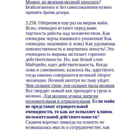
Можно ли явления молний проспать
?
Безболезненно и без самосожаления нужно
принять бремя дозора.
3.258.
Обернемся еще раз на мираж майи.
Ясно, очевидно встанет перед вами
тщетность работы над человечеством. Как
очевидны черты взаимного унижения! Как
очевидны лицемерие и ложь! Как удушающа
невежественность и мертвенна леность! Эта
очевидность миража застилает горизонт
действительности. Но, как белый слон
Майтрейи, идет действительность. Когда
ложь и самомнение, казалось бы, царствуют,
тогда именно совершается великий оборот
эволюции. Ночной шептун во тьму уйдет.
Чем сильнее гром, тем сильнее была молния
.
Все твердят: новый век приходит в грозе и
молнии.
Для молнии нужна энергия
положительная и отрицательная
.
Если майя
не представит отрицательной
очевидности, то как же вспыхнет клинок
положительной действительности
?
Скажем коротко: никогда на планете не
возвышалась мысль о сотрудничестве, как