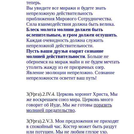
теперь.
Вы увидите все миражи и будете знать
непреложную действительность
приближения Мирового Сотрудничества.
Сила взаимодействия должна быть велика.
Блеск молота молнии должен быть
ослепительным, и гром должен оглушить
.
Каждая очевидность должна служить
непреложной действительности.
Пусть ваши друзья озарят сознание
молнией действительности
. Больше не
обернемся на мираж майи и не будем мечтать
утолить жажду из ее призрачных озер.
Явление эволюции непреложно. Сознание
непреложности осветит ваш путь!
3(Урга).2.IV.4.
Церковь хоронит Христа, Мы
же воскрешаем союз мира. Церковь много
говорит об Иуде, Мы же готовы
поразить
молнией предательство
.
3(Урга).2.V.3.
Мои предложения не приходят
в спокойный час. Костер может быть раздут
или потушен. Мы не любим глухое ухо.