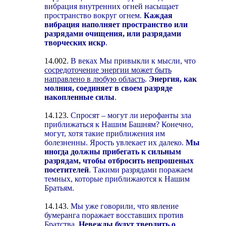
вибрация внутренних огней насыщает
пространство вокруг огнем.
Каждая
вибрация наполняет пространство или
разрядами очищения, или разрядами
творческих искр
.
14.002.
В веках Мы привыкли к мысли, что
сосредоточение энергии может быть
направлено в любую область
.
Энергия, как
молния, соединяет в своем разряде
накопленные силы
.
14.123.
Спросят – могут ли иерофанты зла
приближаться к Нашим Башням? Конечно,
могут, хотя такие приближения им
болезненны. Ярость увлекает их далеко.
Мы
иногда должны прибегать к сильным
разрядам, чтобы отбросить непрошеных
посетителей
. Такими разрядами поражаем
темных, которые приближаются к Нашим
Братьям.
14.143.
Мы уже говорили, что явление
бумеранга поражает восставших против
Братства.
Невежды будут твердить о