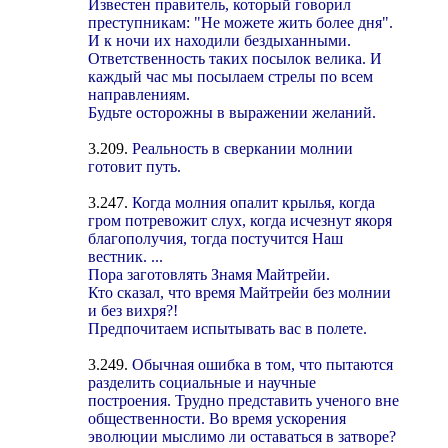
Известен правитель, который говорил
преступникам: "Не можете жить более дня".
И к ночи их находили бездыханными.
Ответственность таких посылок велика. И
каждый час мы посылаем стрелы по всем
направлениям.
Будьте осторожны в выражении желаний.
3.209.
Реальность в сверкании молнии
готовит путь.
3.247.
Когда молния опалит крылья, когда
гром потревожит слух, когда исчезнут якоря
благополучия, тогда постучится Наш
вестник. ...
Пора заготовлять Знамя Майтрейи.
Кто сказал, что время Майтрейи без молнии
и без вихря?!
Предпочитаем испытывать вас в полете.
3.249.
Обычная ошибка в том, что пытаются
разделить социальные и научные
построения. Трудно представить ученого вне
общественности. Во время ускорения
эволюции мыслимо ли оставаться в затворе?