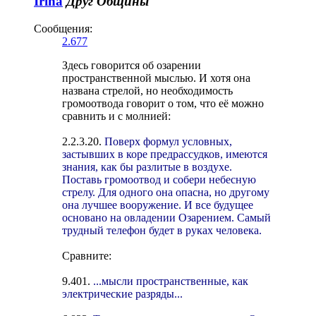
Irina
Друг Общины
Сообщения:
2.677
Здесь говорится об озарении
пространственной мыслью. И хотя она
названа стрелой, но необходимость
громоотвода говорит о том, что её можно
сравнить и с молнией:
2.2.3.20.
Поверх формул условных,
застывших в коре предрассудков, имеются
знания, как бы разлитые в воздухе.
Поставь громоотвод и собери небесную
стрелу. Для одного она опасна, но другому
она лучшее вооружение. И все будущее
основано на овладении Озарением. Самый
трудный телефон будет в руках человека.
Сравните:
9.401.
...мысли пространственные, как
электрические разряды...