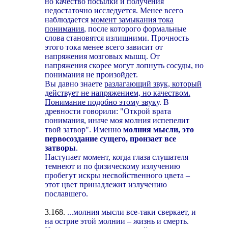
но качество посылки и получения
недостаточно исследуется. Менее всего
наблюдается
момент замыкания тока
понимания
, после которого формальные
слова становятся излишними. Прочность
этого тока менее всего зависит от
напряжения мозговых мышц. От
напряжения скорее могут лопнуть сосуды, но
понимания не произойдет.
Вы давно знаете
разлагающий звук, который
действует не напряжением, но качеством.
Понимание подобно этому звуку
. В
древности говорили: "Открой врата
понимания, иначе моя молния испепелит
твой затвор". Именно
молния мысли, это
первосоздание сущего, пронзает все
затворы
.
Наступает момент, когда глаза слушателя
темнеют и по физическому излучению
пробегут искры несвойственного цвета –
этот цвет принадлежит излучению
пославшего.
3.168.
...молния мысли все-таки сверкает, и
на острие этой молнии – жизнь и смерть.