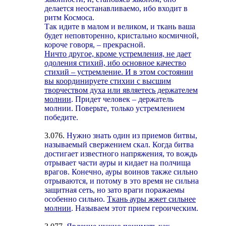
делается неостанавливаемо, ибо входит в
ритм Космоса.
Так идите в малом и великом, и ткань ваша
будет неповторенно, кристально космичной,
короче говоря, – прекрасной.
Ничто другое, кроме устремления, не дает
одоления стихий, ибо основное качество
стихий – устремление. И в этом состоянии
вы координируете стихии с высшим
творчеством духа или являетесь держателем
молнии
. Придет человек – держатель
молнии. Поверьте, только устремлением
победите.
3.076.
Нужно знать один из приемов битвы,
называемый свержением скал. Когда битва
достигает известного напряжения, то вождь
отрывает части ауры и кидает на полчища
врагов. Конечно, ауры воинов также сильно
отрываются, и потому в это время не сильна
защитная сеть, но зато враги поражаемы
особенно сильно.
Ткань ауры жжет сильнее
молнии
. Называем этот прием героическим.