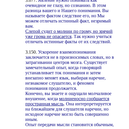
3.077.
Явление нужно понимать как
очевидное не глазу, но сознанию. В этом
разница вашего и Нашего понимания. Вы
называете фактом следствие его, но Мы
можем отличать истинный факт, незримый
вам.
Слепой судит о молнии по грому, но зрячий
уже грома не опасается
. Так нужно учиться
отличать истинные факты от их следствий.
3.150.
Ускорение взаимопонимания
заключается не в произносимых словах, но в
затрагивании центров мозга. Существует
замечательный опыт, когда говорящий
устанавливает ток понимания и затем
внезапно меняет язык, выбирая наречие,
незнакомое слушателю, и феномен
понимания продолжается.
Конечно, вы знаете и ощущали молчаливое
внушение, когда
молниеносно сообщается
пространная мысль
. Она интерпретируется
на ближайшем для слушателя наречии, но
исходное наречие могло быть совершенно
иным.
Опыт передачи мысли становится обычным,