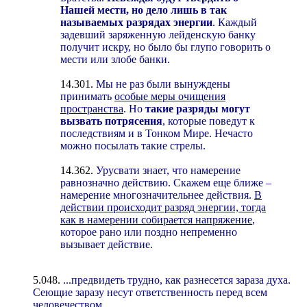
Нашей мести, но дело лишь в так
называемых разрядах энергии
. Каждый
задевший заряженную лейденскую банку
получит искру, но было бы глупо говорить о
мести или злобе банки.
14.301.
Мы не раз были вынуждены
принимать
особые меры очищения
пространства
. Но
такие разряды могут
вызвать потрясения
, которые поведут к
последствиям и в Тонком Мире. Нечасто
можно посылать такие стрелы.
14.362.
Урусвати знает, что намерение
равнозначно действию. Скажем еще ближе –
намерение многозначительнее действия.
В
действии происходит разряд энергии, тогда
как в намерении собирается напряжение
,
которое рано или поздно непременно
вызывает действие.
5.048.
...предвидеть трудно, как разнесется зараза духа.
Сеющие заразу несут ответственность перед всем
человечеством.