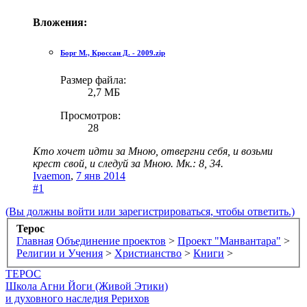
Вложения:
Борг М., Кроссан Д. - 2009.zip
Размер файла:
2,7 МБ
Просмотров:
28
Кто хочет идти за Мною, отвергни себя, и возьми
крест свой, и следуй за Мною. Мк.: 8, 34.
Ivaemon
,
7 янв 2014
#1
(Вы должны войти или зарегистрироваться, чтобы ответить.)
Терос
Главная
Объединение проектов
>
Проект "Манвантара"
>
Религии и Учения
>
Христианство
>
Книги
>
ТЕРОС
Школа Агни Йоги (Живой Этики)
и духовного наследия Рерихов