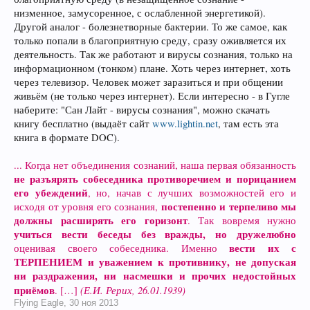
низменное, замусоренное, с ослабленной энергетикой).
Другой аналог - болезнетворные бактерии. То же самое, как
только попали в благоприятную среду, сразу оживляется их
деятельность. Так же работают и вирусы сознания, только на
информационном (тонком) плане. Хоть через интернет, хоть
через телевизор. Человек может заразиться и при общении
живьём (не только через интернет). Если интересно - в Гугле
наберите: "Сан Лайт - вирусы сознания", можно скачать
книгу бесплатно (выдаёт сайт
www.lightin.net
, там есть эта
книга в формате DOC).
... Когда нет объединения сознаний, наша первая обязанность
не разъярять собеседника противоречием и порицанием
его убеждений
, но, начав с лучших возможностей его и
постепенно и терпеливо мы
исходя от уровня его сознания,
должны расширять его горизонт
. Так вовремя нужно
учиться вести беседы без вражды, но дружелюбно
вести их с
оценивая своего собеседника. Именно
ТЕРПЕНИЕМ и уважением к противнику, не допуская
ни раздражения, ни насмешки и прочих недостойных
приёмов
(Е.И. Рерих, 26.01.1939)
. […]
Flying Eagle
,
30 ноя 2013