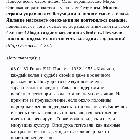
Поверх всего озабочивает Меня неравновесие Мира.
Многие
Одержание развивается и угрожает безумием.
страны управляются безумцами в полном смысле слова.
Явление массового одержания не повторялось раньше
,
непонятно, от чего ученые не обращают внимания на такое
Люди создают миллионы убийств. Неужели
бедствие!
никто не подумает, что это есть рассадник одержания!
(Мир Огненный-2, 223)
glory сказал(а):
↑
03.01.33 Рерих Е.И. Письма. 1932-1955 «Конечно,
каждый волен в судьбе своей и даже в конечном
разложении. Но существа бездушные очень
заразительны и вредны. Уявление одержимости
особенно легко при таком погашенном состоянии. Не
примите за преувеличение, если около половины
народонаселения подвержены этой опасности. Конечно,
степень очень различна, но начавшееся разложение
очень прогрессирует. То же можно видеть и среди
минувших культур. Огни духа потухали, как дымные
костры, но всякий дым ядовит, если не добавить
полезное вещество».