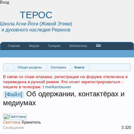
Вход
ТЕРОС
Школа Агни Йоги (Живой Этики)
и духовного наследия Рерихов
Главная
Форум
Галерея
Библиотека
...
Общие разделы
Эзотерика
Книги
В связи со спам-атаками, регистрация на форуме отключена и
переведена в ручной режим. Кто хочет зарегистрироваться -
пишите в телеграм:
t.me/kantauver
Об одержании, контактёрах и
[Файл]
медиумах
Светлана
Хранитель
Сообщения:
3.320