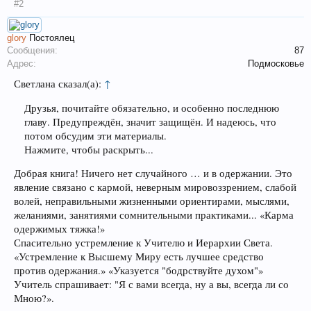
#2
glory
Постоялец
Сообщения:
87
Адрес:
Подмосковье
Светлана сказал(а):
↑
Друзья, почитайте обязательно, и особенно последнюю
главу. Предупреждён, значит защищён. И надеюсь, что
потом обсудим эти материалы.
Нажмите, чтобы раскрыть...
Добрая книга! Ничего нет случайного … и в одержании. Это
явление связано с кармой, неверным мировоззрением, слабой
волей, неправильными жизненными ориентирами, мыслями,
желаниями, занятиями сомнительными практиками... «Карма
одержимых тяжка!»
Спасительно устремление к Учителю и Иерархии Света.
«Устремление к Высшему Миру есть лучшее средство
против одержания.» «Указуется "бодрствуйте духом"»
Учитель спрашивает: "Я с вами всегда, ну а вы, всегда ли со
Мною?».