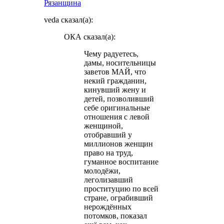
Рязанщина
veda сказал(а):
ОКА сказал(а):
Чему радуетесь,
дамы, носительницы
заветов МАЙ, что
некий гражданин,
кинувший жену и
детей, позволивший
себе оригинальные
отношения с левой
женщиной,
отобравший у
миллионов женщин
право на труд,
гуманное воспитание
молодёжи,
леголизавший
проституцию по всей
стране, ограбивший
нерождённых
потомков, показал