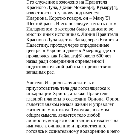
Это служение возложено на Правителя
Красного Луча, Дхиан-Чохана[3], Кумару[4],
известного в эту эпоху под именем
Илариона. Коротко говоря, он – Ману[5]
Шестой расы. И его не следует путать с тем
Илларионом, о котором было написано во
многих иных источниках. Линия Правителя
Красного Луча идет на Запад через Египет и
Палестину, проходя через определенные
центры в Европе и далее в Америку, где он
проявлялся как Гайавата[6] около 600 лет
назад ради совершения определенной
подготовительной работы к пришествию
западных рас.
Учитель Иларион – очиститель и
приуготовитель тела для готовящегося к
инкарнации Христа, а также Правитель
главной планеты в созвездии Ориона. Орион
является знаком начала жизни и управляет
жизненным потоком. Телом же, в самом
общем смысле, является тело любой
личности, которая в состоянии отозваться на
импульс к очищению и просветлению,
готовясь к сознательному водворению в него