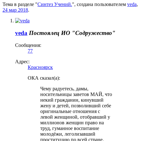
Тема в разделе "
Синтез Учений.
", создана пользователем
veda
,
24 мар 2018
.
veda
Постоялец
ИО "Содружество"
Сообщения:
77
Адрес:
Красноярск
ОКА сказал(а):
Чему радуетесь, дамы,
носительницы заветов МАЙ, что
некий гражданин, кинувший
жену и детей, позволивший себе
оригинальные отношения с
левой женщиной, отобравший у
миллионов женщин право на
труд, гуманное воспитание
молодёжи, леголизавший
проституцию по всей стране,