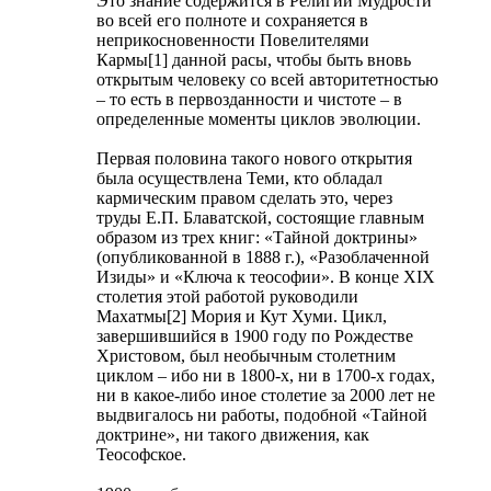
Это знание содержится в Религии Мудрости
во всей его полноте и сохраняется в
неприкосновенности Повелителями
Кармы[1] данной расы, чтобы быть вновь
открытым человеку со всей авторитетностью
– то есть в первозданности и чистоте – в
определенные моменты циклов эволюции.
Первая половина такого нового открытия
была осуществлена Теми, кто обладал
кармическим правом сделать это, через
труды Е.П. Блаватской, состоящие главным
образом из трех книг: «Тайной доктрины»
(опубликованной в 1888 г.), «Разоблаченной
Изиды» и «Ключа к теософии». В конце XIX
столетия этой работой руководили
Махатмы[2] Мория и Кут Хуми. Цикл,
завершившийся в 1900 году по Рождестве
Христовом, был необычным столетним
циклом – ибо ни в 1800-х, ни в 1700-х годах,
ни в какое-либо иное столетие за 2000 лет не
выдвигалось ни работы, подобной «Тайной
доктрине», ни такого движения, как
Теософское.