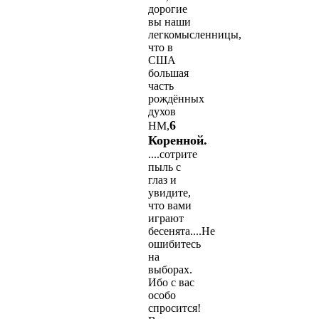
дорогие
вы наши
легкомысленницы,
что в
США
большая
часть
рождённых
духов
6
НМ,
Коренной.
....сотрите
пыль с
глаз и
увидите,
что вами
играют
бесенята....Не
ошибитесь
на
выборах.
Ибо с вас
особо
спросится!