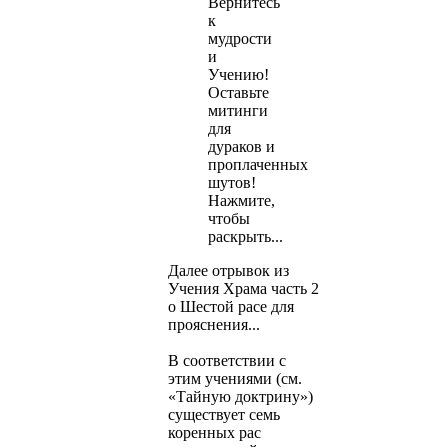
Вернитесь
к
мудрости
и
Учению!
Оставьте
митинги
для
дураков и
проплаченных
шутов!
Нажмите,
чтобы
раскрыть...
Далее отрывок из
Учения Храма часть 2
о Шестой расе для
прояснения...
В соответствии с
этим учениями (см.
«Тайную доктрину»)
существует семь
коренных рас