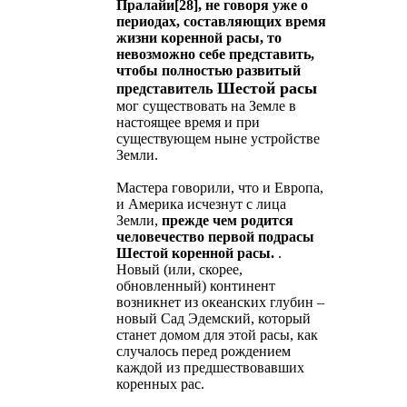
Пралайи[28], не говоря уже о
периодах, составляющих время
жизни коренной расы, то
невозможно себе представить,
чтобы полностью развитый
Шестой расы
представитель
мог существовать на Земле в
настоящее время и при
существующем ныне устройстве
Земли.
Мастера говорили, что и Европа,
и Америка исчезнут с лица
Земли,
прежде чем родится
человечество первой подрасы
Шестой коренной расы.
.
Новый (или, скорее,
обновленный) континент
возникнет из океанских глубин –
новый Сад Эдемский, который
станет домом для этой расы, как
случалось перед рождением
каждой из предшествовавших
коренных рас.