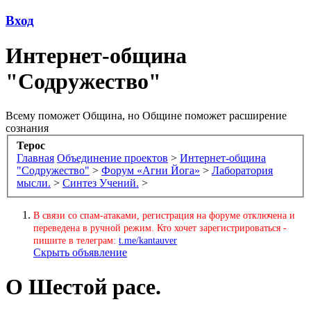
Вход
Интернет-община
"Содружество"
Всему поможет Община, но Общине поможет расширение
сознания
Терос
Главная
Объединение проектов
>
Интернет-община
"Содружество"
>
Форум «Агни Йога»
>
Лаборатория
мысли.
>
Синтез Учений.
>
В связи со спам-атаками, регистрация на форуме отключена и
переведена в ручной режим. Кто хочет зарегистрироваться -
пишите в телеграм:
t.me/kantauver
Скрыть объявление
О Шестой расе.