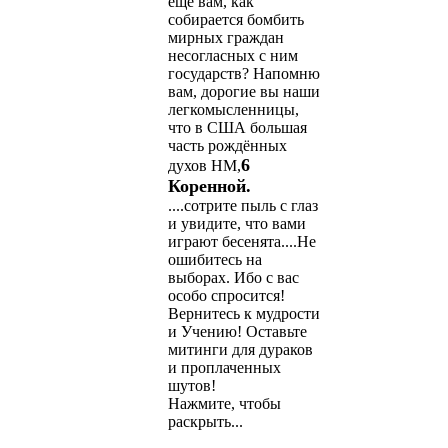
ещё вам, как
собирается бомбить
мирных граждан
несогласных с ним
государств? Напомню
вам, дорогие вы наши
легкомысленницы,
что в США большая
часть рождённых
6
духов НМ,
Коренной.
....сотрите пыль с глаз
и увидите, что вами
играют бесенята....Не
ошибитесь на
выборах. Ибо с вас
особо спросится!
Вернитесь к мудрости
и Учению! Оставьте
митинги для дураков
и проплаченных
шутов!
Нажмите, чтобы
раскрыть...