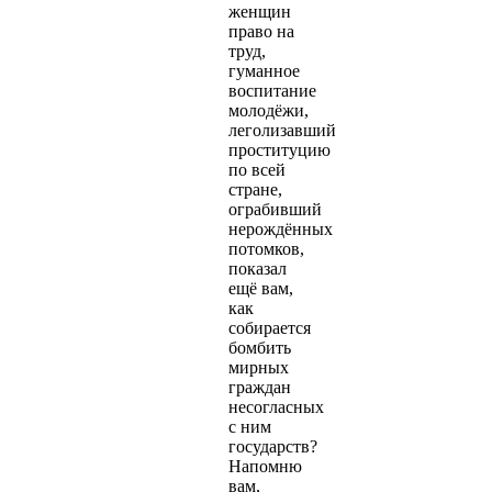
женщин
право на
труд,
гуманное
воспитание
молодёжи,
леголизавший
проституцию
по всей
стране,
ограбивший
нерождённых
потомков,
показал
ещё вам,
как
собирается
бомбить
мирных
граждан
несогласных
с ним
государств?
Напомню
вам,