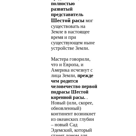
полностью
развитый
представитель
Шестой расы
мог
существовать на
Земле в настоящее
время и при
существующем ныне
устройстве Земли.
Мастера говорили,
что и Европа, и
Америка исчезнут с
лица Земли,
прежде
чем родится
человечество первой
подрасы Шестой
коренной расы.
.
Новый (или, скорее,
обновленный)
континент возникнет
из океанских глубин
– новый Сад
Эдемский, который
станет домом для