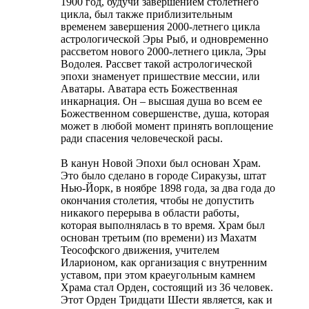
1900 год, будучи завершением столетнего
цикла, был также приблизительным
временем завершения 2000-летнего цикла
астрологической Эры Рыб, и одновременно
рассветом нового 2000-летнего цикла, Эры
Водолея. Рассвет такой астрологической
эпохи знаменует пришествие мессии, или
Аватары. Аватара есть Божественная
инкарнация. Он – высшая душа во всем ее
Божественном совершенстве, душа, которая
может в любой момент принять воплощение
ради спасения человеческой расы.
В канун Новой Эпохи был основан Храм.
Это было сделано в городе Сиракузы, штат
Нью-Йорк, в ноябре 1898 года, за два года до
окончания столетия, чтобы не допустить
никакого перерыва в области работы,
которая выполнялась в то время. Храм был
основан третьим (по времени) из Махатм
Теософского движения, учителем
Иларионом, как организация с внутренним
уставом, при этом краеугольным камнем
Храма стал Орден, состоящий из 36 человек.
Этот Орден Тридцати Шести является, как и