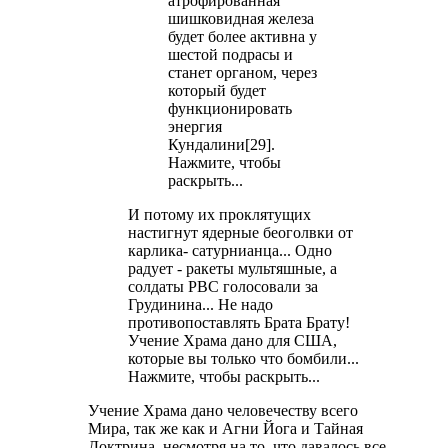
атрофированная
шишковидная железа
будет более активна у
шестой подрасы и
станет органом, через
который будет
функционировать
энергия
Кундалини[29].
Нажмите, чтобы
раскрыть...
И потому их проклятущих
настигнут ядерные беоголвки от
карлика- сатурнианца... Одно
радует - ракеты мультяшные, а
солдаты РВС голосовали за
Грудинина... Не надо
противопоставлять Брата Брату!
Учение Храма дано для США,
которые вы только что бомбили...
Нажмите, чтобы раскрыть...
Учение Храма дано человечеству всего
Мира, так же как и Агни Йога и Тайная
Доктрина, несмотря на то, что давалось все