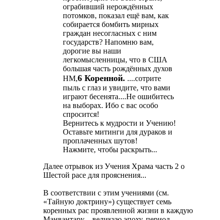
ограбивший нерождённых
потомков, показал ещё вам, как
собирается бомбить мирных
граждан несогласных с ним
государств? Напомню вам,
дорогие вы наши
легкомысленницы, что в США
большая часть рождённых духов
6 Коренной.
НМ,
....сотрите
пыль с глаз и увидите, что вами
играют бесенята....Не ошибитесь
на выборах. Ибо с вас особо
спросится!
Вернитесь к мудрости и Учению!
Оставьте митинги для дураков и
проплаченных шутов!
Нажмите, чтобы раскрыть...
Далее отрывок из Учения Храма часть 2 о
Шестой расе для прояснения...
В соответствии с этим учениями (см.
«Тайную доктрину») существует семь
коренных рас проявленной жизни в каждую
Манвантару – великую эпоху, период,