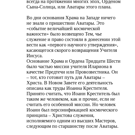
всегда на протяжении многих эпох, Орденом
Сына-Солнца, или Аватары этого плана.
Во дни основания Храма на Западе ничего
не знали о пришествии Аватары. Это
«событие величайшей космической
важности» было возвещено Тем, чье
служение и право состояли в донесении этой
вести как «первого научного утверждения»,
касающегося скорого возвращения Учителя
Иисуса.
Основание Храма и Ордена Тридцати Шести
было частью миссии учителя Илариона в
качестве Предтечи или Провозвестника. Он
– тот, кто готовит путь для Аватары –
Христа. В Новом Завете его деятельность
описана как труды Иоанна Крестителя.
Принято считать, что Иоанн Креститель был
таким же человеком, как и прочие, если не
считать его особенной миссии. Но человек
Иоанн был персонификацией космического
принципа – Христова служения,
исполняемого одним из высших Мастеров,
следующим по старшинству после Аватары.