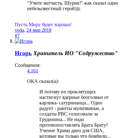
"Учите матчасть, Шурик!"-как сказал один
небезызвестный герой))).
Пусть Миру будет хорошо!
veda
,
24 мар 2018
#7
Игорь
Хранитель
ИО "Содружество"
Сообщения:
4.161
ОКА сказал(а):
И потому их проклятущих
настигнут ядерные беоголвки от
карлика- сатурнианца... Одно
радует - ракеты мультяшные, а
солдаты РВС голосовали за
Грудинина... Не надо
противопоставлять Брата Брату!
Учение Храма дано для США,
которые вы только что бомбили...