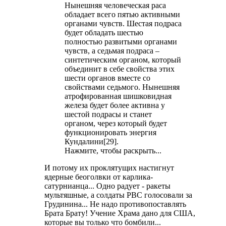
Нынешняя человеческая раса
обладает всего пятью активными
органами чувств. Шестая подраса
будет обладать шестью
полностью развитыми органами
чувств, а седьмая подраса –
синтетическим органом, который
объединит в себе свойства этих
шести органов вместе со
свойствами седьмого. Нынешняя
атрофированная шишковидная
железа будет более активна у
шестой подрасы и станет
органом, через который будет
функционировать энергия
Кундалини[29].
Нажмите, чтобы раскрыть...
И потому их проклятущих настигнут
ядерные беоголвки от карлика-
сатурнианца... Одно радует - ракеты
мультяшные, а солдаты РВС голосовали за
Грудинина... Не надо противопоставлять
Брата Брату! Учение Храма дано для США,
которые вы только что бомбили...