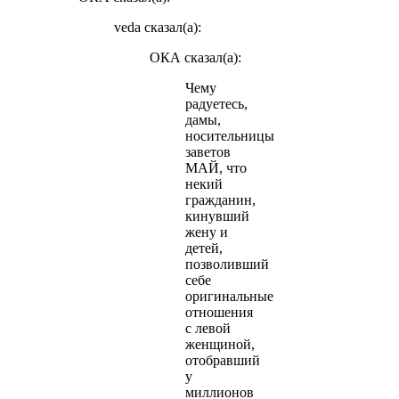
veda сказал(а):
ОКА сказал(а):
Чему
радуетесь,
дамы,
носительницы
заветов
МАЙ, что
некий
гражданин,
кинувший
жену и
детей,
позволивший
себе
оригинальные
отношения
с левой
женщиной,
отобравший
у
миллионов