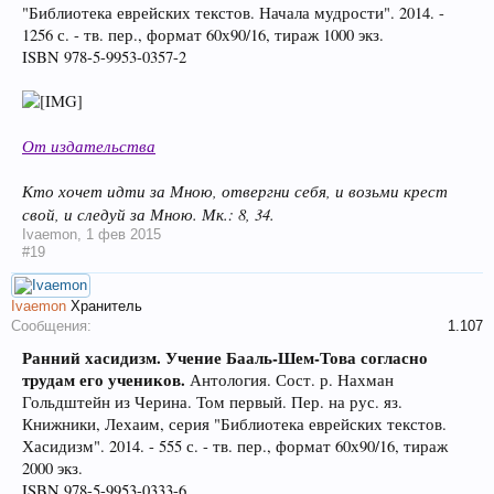
"Библиотека еврейских текстов. Начала мудрости". 2014. -
1256 с. - тв. пер., формат 60х90/16, тираж 1000 экз.
ISBN 978-5-9953-0357-2
От издательства
Кто хочет идти за Мною, отвергни себя, и возьми крест
свой, и следуй за Мною. Мк.: 8, 34.
Ivaemon
,
1 фев 2015
#19
Ivaemon
Хранитель
Сообщения:
1.107
Ранний хасидизм. Учение Бааль-Шем-Това согласно
трудам его учеников.
Антология. Сост. р. Нахман
Гольдштейн из Черина. Том первый. Пер. на рус. яз.
Книжники, Лехаим, серия "Библиотека еврейских текстов.
Хасидизм". 2014. - 555 с. - тв. пер., формат 60х90/16, тираж
2000 экз.
ISBN 978-5-9953-0333-6