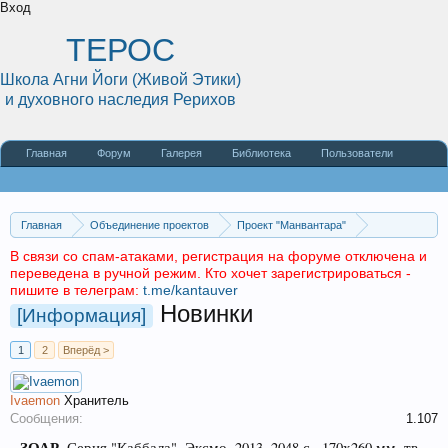
Вход
ТЕРОС
Школа Агни Йоги (Живой Этики)
и духовного наследия Рерихов
Главная
Форум
Галерея
Библиотека
Пользователи
Наши статьи
О сайте
Главная
Объединение проектов
Проект "Манвантара"
Религии и Учения
Иудаизм
Книги
В связи со спам-атаками, регистрация на форуме отключена и
переведена в ручной режим. Кто хочет зарегистрироваться -
пишите в телеграм:
t.me/kantauver
Новинки
[Информация]
1
2
Вперёд >
Ivaemon
Хранитель
Сообщения:
1.107
ЗОАР
. Серия "Каббала". Эксмо, 2013. 2048 с., 170х260 мм, тв.