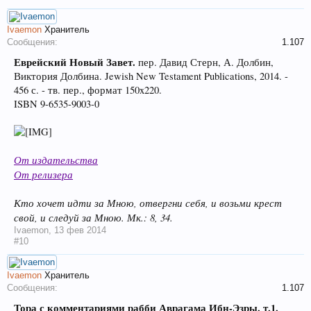
Ivaemon
Хранитель
Сообщения:
1.107
Еврейский Новый Завет.
пер. Давид Стерн, А. Долбин,
Виктория Долбина. Jewish New Testament Publications, 2014. -
456 с. - тв. пер., формат 150x220.
ISBN 9-6535-9003-0
От издательства
От релизера
Кто хочет идти за Мною, отвергни себя, и возьми крест
свой, и следуй за Мною. Мк.: 8, 34.
Ivaemon
,
13 фев 2014
#10
Ivaemon
Хранитель
Сообщения:
1.107
Тора с комментариями рабби Аврагама Ибн-Эзры. т.1.