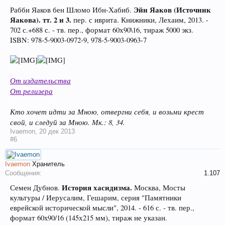
Эйн Яаков (Источник
Рабби Яаков бен Шломо Ибн-Хабиб.
Яакова). тт. 2 и 3.
пер. с иврита. Книжники, Лехаим, 2013. -
702 с.+688 с. - тв. пер., формат 60х90\16, тираж 5000 экз.
ISBN: 978-5-9003-0972-9, 978-5-9003-0963-7
От издательства
От релизера
Кто хочет идти за Мною, отвергни себя, и возьми крест
свой, и следуй за Мною. Мк.: 8, 34.
Ivaemon
,
20 дек 2013
#6
Ivaemon
Хранитель
Сообщения:
1.107
История хасидизма.
Семен Дубнов.
Москва, Мосты
культуры / Иерусалим, Гешарим, серия "Памятники
еврейской исторической мысли", 2014. - 616 с. - тв. пер.,
формат 60x90/16 (145х215 мм), тираж не указан.