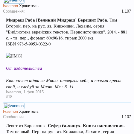
Ivaemon
Хранитель
Сообщения:
1.107
Мидраш Раба [Великий Мидраш] Берешит Раба.
Том
Второй. пер. на рус. яз. Книжники, Лехаим, серия
"Библиотека еврейских текстов. Первоисточники". 2014. - 881
с. - тв. пер., формат 60х90/16, тираж 2000 экз.
ISBN 978-5-9953-0322-0
От издательства
Кто хочет идти за Мною, отвергни себя, и возьми крест
свой, и следуй за Мною. Мк.: 8, 34.
Ivaemon
,
1 фев 2015
#18
Ivaemon
Хранитель
Сообщения:
1.107
Сефер ѓа-хинух. Книга наставления.
Левит из Барселоны.
Том первый. Пер. на рус. яз. Книжники, Лехаим, серия